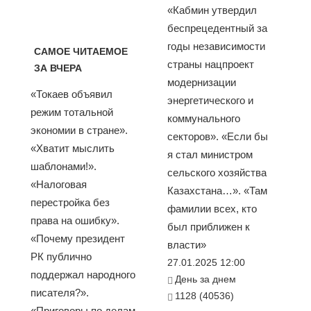
«Кабмин утвердил
беспрецедентный за
годы независимости
САМОЕ ЧИТАЕМОЕ
страны нацпроект
ЗА ВЧЕРА
модернизации
«Токаев объявил
энергетического и
режим тотальной
коммунального
экономии в стране».
секторов». «Если бы
«Хватит мыслить
я стал министром
шаблонами!».
сельского хозяйства
«Налоговая
Казахстана…». «Там
перестройка без
фамилии всех, кто
права на ошибку».
был приближен к
«Почему президент
власти»
РК публично
27.01.2025 12:00
поддержал народного
День за днем
писателя?».
1128 (40536)
«Приговоры по делам