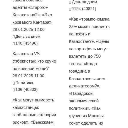
День за днем
адепты «старого»
1124 (40821)
Казахстана?». «Эхо
«Как «трампономика
кровавого Кантара»
2.0» может повлиять
28.01.2025 12:00
на нефть и
День за днем
Казахстан?». «Цены
140 (43496)
на картофель могут
Казахстан VS
взлететь до 750
Узбекистан: кто круче
тенге». «Когда
по военной мощи?
говядина в
28.01.2025 11:00
Казахстане станет
Политика
деликатесом?».
136 (40833)
«Парадоксы
«Как могут вымереть
экономической
казахстанцы:
политики». «Как
глобальные сценарии
грузин из Москвы
рисков». «Выезжаем
хочет сделать из