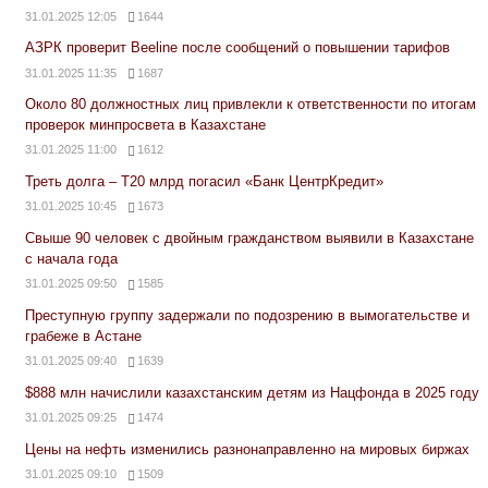
31.01.2025 12:05
1644
АЗРК проверит Beeline после сообщений о повышении тарифов
31.01.2025 11:35
1687
Около 80 должностных лиц привлекли к ответственности по итогам
проверок минпросвета в Казахстане
31.01.2025 11:00
1612
Треть долга – Т20 млрд погасил «Банк ЦентрКредит»
31.01.2025 10:45
1673
Свыше 90 человек с двойным гражданством выявили в Казахстане
с начала года
31.01.2025 09:50
1585
Преступную группу задержали по подозрению в вымогательстве и
грабеже в Астане
31.01.2025 09:40
1639
$888 млн начислили казахстанским детям из Нацфонда в 2025 году
31.01.2025 09:25
1474
Цены на нефть изменились разнонаправленно на мировых биржах
31.01.2025 09:10
1509