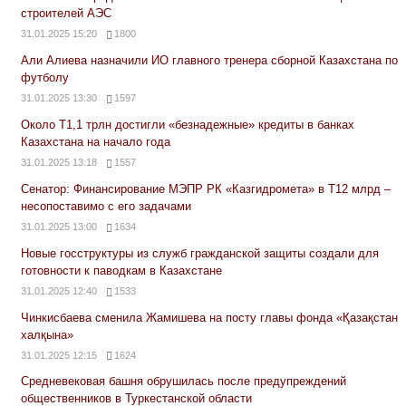
строителей АЭС
31.01.2025 15:20
1800
Али Алиева назначили ИО главного тренера сборной Казахстана по
футболу
31.01.2025 13:30
1597
Около Т1,1 трлн достигли «безнадежные» кредиты в банках
Казахстана на начало года
31.01.2025 13:18
1557
Сенатор: Финансирование МЭПР РК «Казгидромета» в Т12 млрд –
несопоставимо с его задачами
31.01.2025 13:00
1634
Новые госструктуры из служб гражданской защиты создали для
готовности к паводкам в Казахстане
31.01.2025 12:40
1533
Чинкисбаева сменила Жамишева на посту главы фонда «Қазақстан
халқына»
31.01.2025 12:15
1624
Средневековая башня обрушилась после предупреждений
общественников в Туркестанской области