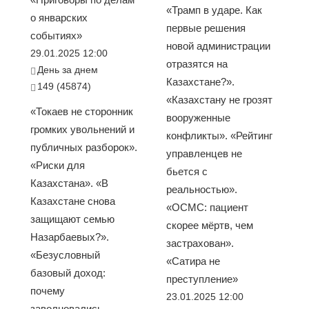
«Трамп в ударе. Как
о январских
первые решения
событиях»
новой администрации
29.01.2025 12:00
отразятся на
День за днем
Казахстане?».
149 (45874)
«Казахстану не грозят
«Токаев не сторонник
вооруженные
громких увольнений и
конфликты». «Рейтинг
публичных разборок».
управленцев не
«Риски для
бьется с
Казахстана». «В
реальностью».
Казахстане снова
«ОСМС: пациент
защищают семью
скорее мёртв, чем
Назарбаевых?».
застрахован».
«Безусловный
«Сатира не
базовый доход:
преступление»
почему
23.01.2025 12:00
заволновались