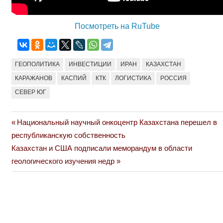
Посмотреть на RuTube
ГЕОПОЛИТИКА
ИНВЕСТИЦИИ
ИРАН
КАЗАХСТАН
КАРАЖАНОВ
КАСПИЙ
КТК
ЛОГИСТИКА
РОССИЯ
СЕВЕР ЮГ
Previous
Национальный научный онкоцентр Казахстана перешел в
Навигация
Post:
республиканскую собственность
по
Next
Казахстан и США подписали меморандум в области
Post:
геологического изучения недр
записям