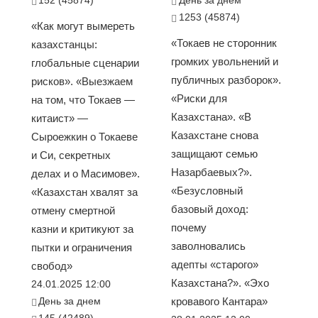
1253 (45874)
«Как могут вымереть
«Токаев не сторонник
казахстанцы:
громких увольнений и
глобальные сценарии
публичных разборок».
рисков». «Выезжаем
«Риски для
на том, что Токаев —
Казахстана». «В
китаист» —
Казахстане снова
Сыроежкин о Токаеве
защищают семью
и Си, секретных
Назарбаевых?».
делах и о Масимове».
«Безусловный
«Казахстан хвалят за
базовый доход:
отмену смертной
почему
казни и критикуют за
заволновались
пытки и ограничения
адепты «старого»
свобод»
Казахстана?». «Эхо
24.01.2025 12:00
День за днем
кровавого Кантара»
145 (42489)