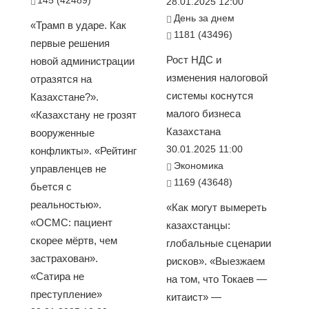
28.01.2025 12:00
День за днем
«Трамп в ударе. Как
1181 (43496)
первые решения
Рост НДС и
новой администрации
изменения налоговой
отразятся на
системы коснутся
Казахстане?».
малого бизнеса
«Казахстану не грозят
Казахстана
вооруженные
30.01.2025 11:00
конфликты». «Рейтинг
Экономика
управленцев не
1169 (43648)
бьется с
реальностью».
«Как могут вымереть
«ОСМС: пациент
казахстанцы:
скорее мёртв, чем
глобальные сценарии
застрахован».
рисков». «Выезжаем
«Сатира не
на том, что Токаев —
преступление»
китаист» —