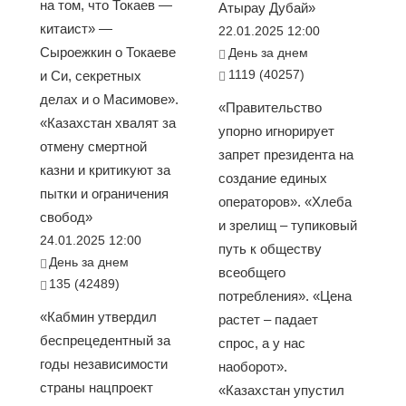
на том, что Токаев —
Атырау Дубай»
китаист» —
22.01.2025 12:00
Сыроежкин о Токаеве
День за днем
1119 (40257)
и Си, секретных
делах и о Масимове».
«Правительство
«Казахстан хвалят за
упорно игнорирует
отмену смертной
запрет президента на
казни и критикуют за
создание единых
пытки и ограничения
операторов». «Хлеба
свобод»
и зрелищ – тупиковый
24.01.2025 12:00
путь к обществу
День за днем
всеобщего
135 (42489)
потребления». «Цена
«Кабмин утвердил
растет – падает
беспрецедентный за
спрос, а у нас
годы независимости
наоборот».
страны нацпроект
«Казахстан упустил