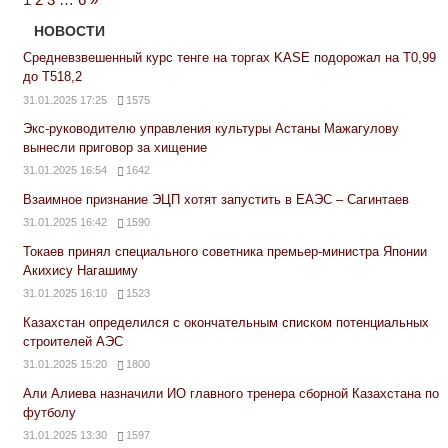
Posts
НОВОСТИ
Средневзвешенный курс тенге на торгах KASE подорожал на Т0,99
до Т518,2
31.01.2025 17:25
1575
Экс-руководителю управления культуры Астаны Мажагулову
вынесли приговор за хищение
31.01.2025 16:54
1642
Взаимное признание ЭЦП хотят запустить в ЕАЭС – Сагинтаев
31.01.2025 16:42
1590
Токаев принял специального советника премьер-министра Японии
Акихису Нагашиму
31.01.2025 16:10
1523
Казахстан определился с окончательным списком потенциальных
строителей АЭС
31.01.2025 15:20
1800
Али Алиева назначили ИО главного тренера сборной Казахстана по
футболу
31.01.2025 13:30
1597