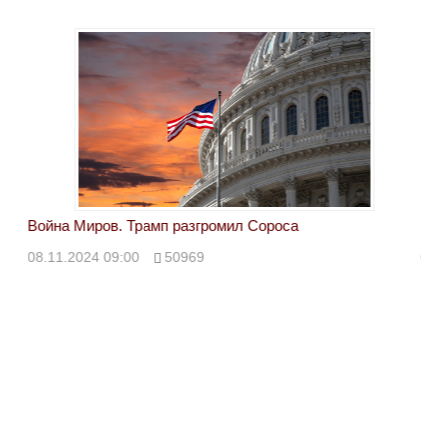
Война Миров. Трамп разгромил Сороса
Вой
08.11.2024 09:00
50969
08.