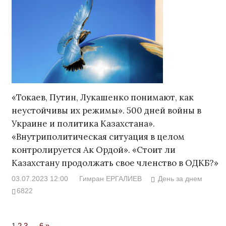
«Токаев, Путин, Лукашенко понимают, как
неустойчивы их режимы». 500 дней войны в
Украине и политика Казахстана».
«Внутриполитическая ситуация в целом
контролируется Ак Ордой». «Стоит ли
Казахстану продолжать свое членство в ОДКБ?»
03.07.2023 12:00
Гимран ЕРГАЛИЕВ
День за днем
6822
Next
1
2
3
…
6
»