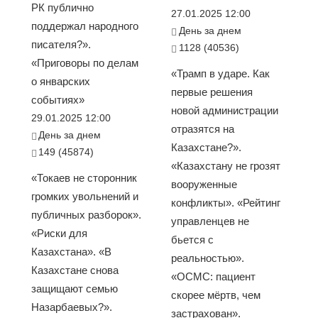
РК публично
27.01.2025 12:00
поддержал народного
День за днем
писателя?».
1128 (40536)
«Приговоры по делам
«Трамп в ударе. Как
о январских
первые решения
событиях»
новой администрации
29.01.2025 12:00
отразятся на
День за днем
Казахстане?».
149 (45874)
«Казахстану не грозят
«Токаев не сторонник
вооруженные
громких увольнений и
конфликты». «Рейтинг
публичных разборок».
управленцев не
«Риски для
бьется с
Казахстана». «В
реальностью».
Казахстане снова
«ОСМС: пациент
защищают семью
скорее мёртв, чем
Назарбаевых?».
застрахован».