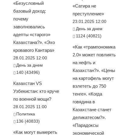
«Безусловный
«Сатира не
базовый доход:
преступление»
почему
23.01.2025 12:00
заволновались
День за днем
адепты «старого»
1124 (40821)
Казахстана?». «Эхо
«Как «трампономика
кровавого Кантара»
2.0» может повлиять
28.01.2025 12:00
на нефть и
День за днем
Казахстан?». «Цены
140 (43496)
на картофель могут
Казахстан VS
взлететь до 750
Узбекистан: кто круче
тенге». «Когда
по военной мощи?
говядина в
28.01.2025 11:00
Казахстане станет
Политика
деликатесом?».
136 (40833)
«Парадоксы
«Как могут вымереть
экономической