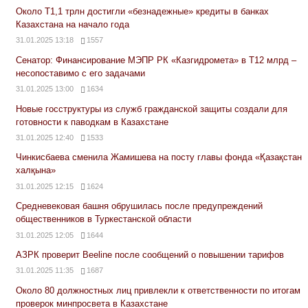
Около Т1,1 трлн достигли «безнадежные» кредиты в банках
Казахстана на начало года
31.01.2025 13:18
1557
Сенатор: Финансирование МЭПР РК «Казгидромета» в Т12 млрд –
несопоставимо с его задачами
31.01.2025 13:00
1634
Новые госструктуры из служб гражданской защиты создали для
готовности к паводкам в Казахстане
31.01.2025 12:40
1533
Чинкисбаева сменила Жамишева на посту главы фонда «Қазақстан
халқына»
31.01.2025 12:15
1624
Средневековая башня обрушилась после предупреждений
общественников в Туркестанской области
31.01.2025 12:05
1644
АЗРК проверит Beeline после сообщений о повышении тарифов
31.01.2025 11:35
1687
Около 80 должностных лиц привлекли к ответственности по итогам
проверок минпросвета в Казахстане