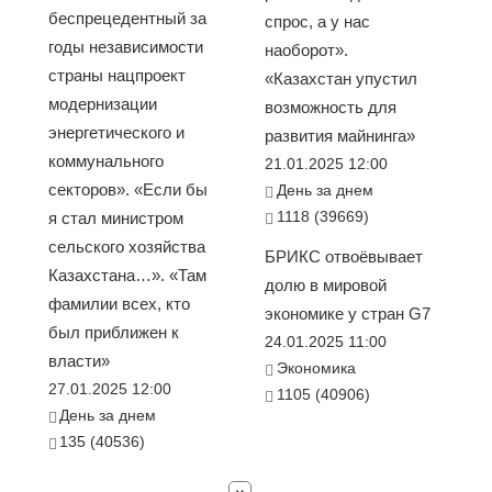
беспрецедентный за
спрос, а у нас
годы независимости
наоборот».
страны нацпроект
«Казахстан упустил
модернизации
возможность для
энергетического и
развития майнинга»
коммунального
21.01.2025 12:00
секторов». «Если бы
День за днем
1118 (39669)
я стал министром
сельского хозяйства
БРИКС отвоёвывает
Казахстана…». «Там
долю в мировой
фамилии всех, кто
экономике у стран G7
был приближен к
24.01.2025 11:00
власти»
Экономика
27.01.2025 12:00
1105 (40906)
День за днем
135 (40536)