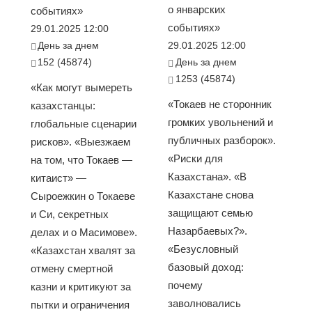
о январских
событиях»
событиях»
29.01.2025 12:00
День за днем
29.01.2025 12:00
152 (45874)
День за днем
1253 (45874)
«Как могут вымереть
«Токаев не сторонник
казахстанцы:
громких увольнений и
глобальные сценарии
публичных разборок».
рисков». «Выезжаем
«Риски для
на том, что Токаев —
Казахстана». «В
китаист» —
Казахстане снова
Сыроежкин о Токаеве
защищают семью
и Си, секретных
Назарбаевых?».
делах и о Масимове».
«Безусловный
«Казахстан хвалят за
базовый доход:
отмену смертной
почему
казни и критикуют за
заволновались
пытки и ограничения