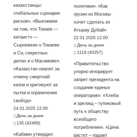
казахстанцы:
политики». «Как
глобальные сценарии
грузин из Москвы
рисков». «Выезжаем
хочет сделать из
на том, что Токаев —
Атырау Дубай»
китаист» —
22.01.2025 12:00
Сыроежкин о Токаеве
День за днем
1119 (40257)
и Си, секретных
делах и о Масимове».
«Правительство
«Казахстан хвалят за
упорно игнорирует
отмену смертной
запрет президента на
казни и критикуют за
создание единых
пытки и ограничения
операторов». «Хлеба
свобод»
и зрелищ – тупиковый
24.01.2025 12:00
путь к обществу
День за днем
всеобщего
135 (42489)
потребления». «Цена
«Кабмин утвердил
растет – падает