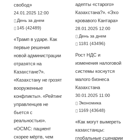
адепты «старого»
свобод»
Казахстана?». «Эхо
24.01.2025 12:00
День за днем
кровавого Кантара»
145 (42489)
28.01.2025 12:00
День за днем
«Трамп в ударе. Как
1181 (43496)
первые решения
Рост НДС и
новой администрации
изменения налоговой
отразятся на
системы коснутся
Казахстане?».
малого бизнеса
«Казахстану не грозят
Казахстана
вооруженные
30.01.2025 11:00
конфликты». «Рейтинг
Экономика
управленцев не
1169 (43648)
бьется с
реальностью».
«Как могут вымереть
«ОСМС: пациент
казахстанцы:
скорее мёртв, чем
глобальные сценарии