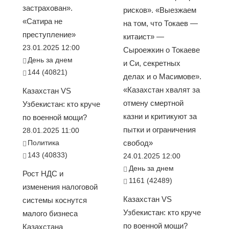
застрахован».
рисков». «Выезжаем
«Сатира не
на том, что Токаев —
преступление»
китаист» —
23.01.2025 12:00
Сыроежкин о Токаеве
День за днем
и Си, секретных
144 (40821)
делах и о Масимове».
«Казахстан хвалят за
Казахстан VS
отмену смертной
Узбекистан: кто круче
казни и критикуют за
по военной мощи?
пытки и ограничения
28.01.2025 11:00
Политика
свобод»
143 (40833)
24.01.2025 12:00
День за днем
Рост НДС и
1161 (42489)
изменения налоговой
Казахстан VS
системы коснутся
Узбекистан: кто круче
малого бизнеса
по военной мощи?
Казахстана