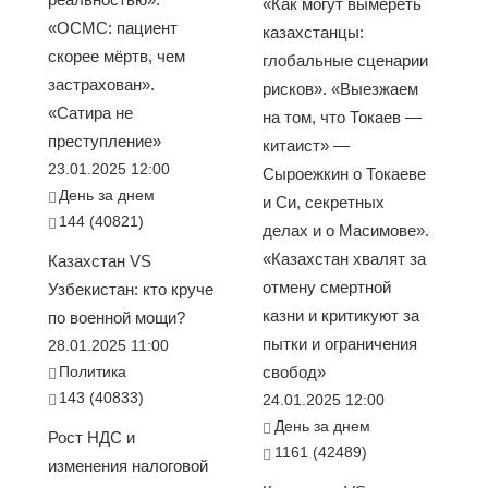
«Как могут вымереть
«ОСМС: пациент
казахстанцы:
скорее мёртв, чем
глобальные сценарии
застрахован».
рисков». «Выезжаем
«Сатира не
на том, что Токаев —
преступление»
китаист» —
23.01.2025 12:00
Сыроежкин о Токаеве
День за днем
и Си, секретных
144 (40821)
делах и о Масимове».
«Казахстан хвалят за
Казахстан VS
отмену смертной
Узбекистан: кто круче
казни и критикуют за
по военной мощи?
пытки и ограничения
28.01.2025 11:00
Политика
свобод»
143 (40833)
24.01.2025 12:00
День за днем
Рост НДС и
1161 (42489)
изменения налоговой