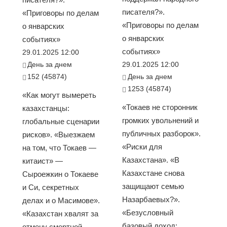
писателя?».
«Приговоры по делам
«Приговоры по делам
о январских
о январских
событиях»
событиях»
29.01.2025 12:00
День за днем
29.01.2025 12:00
152 (45874)
День за днем
1253 (45874)
«Как могут вымереть
«Токаев не сторонник
казахстанцы:
громких увольнений и
глобальные сценарии
публичных разборок».
рисков». «Выезжаем
«Риски для
на том, что Токаев —
Казахстана». «В
китаист» —
Казахстане снова
Сыроежкин о Токаеве
защищают семью
и Си, секретных
Назарбаевых?».
делах и о Масимове».
«Безусловный
«Казахстан хвалят за
базовый доход:
отмену смертной