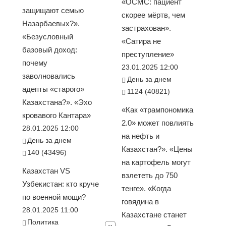
«ОСМС: пациент
защищают семью
скорее мёртв, чем
Назарбаевых?».
застрахован».
«Безусловный
«Сатира не
базовый доход:
преступление»
почему
23.01.2025 12:00
заволновались
День за днем
адепты «старого»
1124 (40821)
Казахстана?». «Эхо
«Как «трампономика
кровавого Кантара»
2.0» может повлиять
28.01.2025 12:00
на нефть и
День за днем
Казахстан?». «Цены
140 (43496)
на картофель могут
Казахстан VS
взлететь до 750
Узбекистан: кто круче
тенге». «Когда
по военной мощи?
говядина в
28.01.2025 11:00
Казахстане станет
Политика