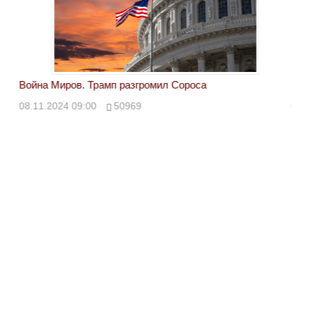
Война Миров. Трамп разгромил Сороса
Вой
08.11.2024 09:00
50969
08.