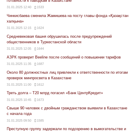
готовности к паводкам в Казахстане
31.01.2025 12:40
1533
Чинкисбаева сменила Жамишева на посту главы фонда «Қазақстан
халқына»
31.01.2025 12:15
1624
Средневековая башня обрушилась после предупреждений
общественников в Туркестанской области
31.01.2025 12:05
1644
АЗРК проверит Beeline после сообщений о повышении тарифов
31.01.2025 11:35
1687
Около 80 должностных лиц привлекли к ответственности по итогам
проверок минпросвета в Казахстане
31.01.2025 11:00
1612
Треть долга – Т20 млрд погасил «Банк ЦентрКредит»
31.01.2025 10:45
1673
Свыше 90 человек с двойным гражданством выявили в Казахстане
с начала года
31.01.2025 09:50
1585
Преступную группу задержали по подозрению в вымогательстве и