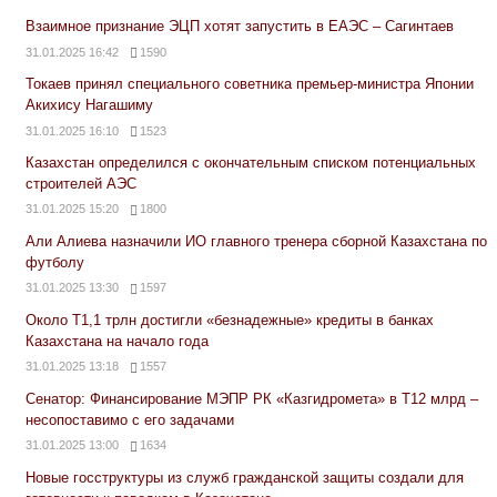
Взаимное признание ЭЦП хотят запустить в ЕАЭС – Сагинтаев
31.01.2025 16:42
1590
Токаев принял специального советника премьер-министра Японии
Акихису Нагашиму
31.01.2025 16:10
1523
Казахстан определился с окончательным списком потенциальных
строителей АЭС
31.01.2025 15:20
1800
Али Алиева назначили ИО главного тренера сборной Казахстана по
футболу
31.01.2025 13:30
1597
Около Т1,1 трлн достигли «безнадежные» кредиты в банках
Казахстана на начало года
31.01.2025 13:18
1557
Сенатор: Финансирование МЭПР РК «Казгидромета» в Т12 млрд –
несопоставимо с его задачами
31.01.2025 13:00
1634
Новые госструктуры из служб гражданской защиты создали для