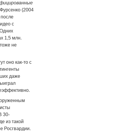
ифицированные
Фурсенко (2004
 после
идео с
 Одних
х 1,5 млн.
тоже не
т оно как-то с
нтингенты
вших даже
выиграл
неэффективно.
вооруженным
листы
В 30-
е из такой
ие Росгвардии.