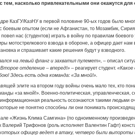
с тем, насколько привлекательными они окажутся для 
дре КазГУ/КазНУ в первой половине 90-ых годов было мно
с боевым опытом (если не Афганистан, то Мозамбик, Сирия 
х повел нас (студентов) играть в войну по правилам боевого
Война Мир
иры мотострелкового взвода в обороне, а офицер дает нам 
ановка и спрашивает какие решения будут у взводного.
ался на левый фланг и захватил пулемет»,
– описал сит
«Второе отделение – вперед!»
– реагирует студент.
«Какое
бою! Здесь есть одна команда: «За мной!».
вящей элите на втором году войны очень мало тех, кто по
манды «за мной!». Военно-политическая, управленческая, с
 информационная реальность осознаются такими людьми о
Война Миров.
 которые не понятно способны ли они понимать происходящ
Сороса
иале «Жизнь Клима Самгина» (по одноименному произвед
08.11.2024 09:
ик Валерий Трифонов (роль исполняет Валентин Гафт) конс
которых офицер ведет в атаку, четверо были выпороты 