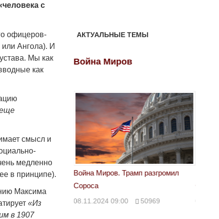
«человека с
го офицеров-
АКТУАЛЬНЫЕ ТЕМЫ
или Ангола). И
 устава. Мы как
ов
Война Миров
Войн
вводные как
уацию
 еще
нимает смысл и
оциально-
чень медленно
 Трамп разгромил
Война Миров. Трамп разгромил
Война 
ее в принципе).
Сороса
Сорос
ению Максима
00
50969
08.11.2024 09:00
50969
08.11.
татирует
«Из
им в 1907