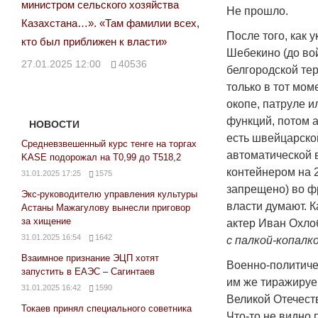
министром сельского хозяйства
Не прошло.
Казахстана…». «Там фамилии всех,
После того, как 
кто был приближен к власти»
Шебекино (до вой
27.01.2025 12:00
40536
белгородской те
только в тот мом
окопе, патруле 
функций, потом а
НОВОСТИ
есть швейцарско
Средневзвешенный курс тенге на торгах
автоматической 
KASE подорожал на Т0,99 до Т518,2
контейнером на 2
31.01.2025 17:25
1575
запрещено) во ф
Экс-руководителю управления культуры
власти думают. К
Астаны Мажагулову вынесли приговор
за хищение
актер Иван Охло
31.01.2025 16:54
1642
с палкой-копалко
Взаимное признание ЭЦП хотят
Военно-политиче
запустить в ЕАЭС – Сагинтаев
им же тиражируе
31.01.2025 16:42
1590
Великой Отечеств
Токаев принял специального советника
Что-то не видно