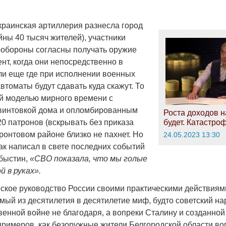
украинская артиллерия разнесла город
ны 40 тысяч жителей), участники
робороны согласны получать оружие
ент, когда они непосредственно в
или еще где при исполнении военных
втоматы будут сдавать куда скажут. То
й моделью мирного времени с
винтовкой дома и опломбированным
Роста доходов н
0 патронов (вскрывать без приказа
будет. Катастро
ронтовом районе близко не пахнет. Но
24.05.2023 13:30
ак написал в свете последних событий
быстин,
«СВО показала, что мы голые
й в руках».
ское руководство России своими практическими действиям
мый из десятилетия в десятилетие миф, будто советский на
енной войне не благодаря, а вопреки Сталину и созданной
 примеров, как безоружные жители Белгородской области во