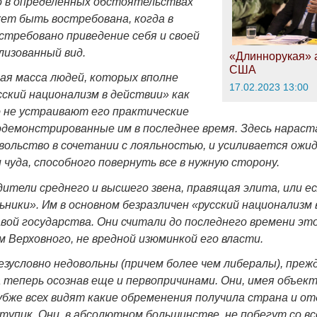
о в определенных обстоятельствах
ет быть востребована, когда в
стребовано приведение себя и своей
лизованный вид.
«Длиннорукая» 
США
ая масса людей, которых вполне
17.02.2023 13:00
ский национализм в действии» как
о не устраивают его практические
демонстрированные им в последнее время. Здесь нараст
вольство в сочетании с лояльностью, и усиливается ожи
 чуда, способного повернуть все в нужную сторону.
дители среднего и высшего звена, правящая элита, или ес
ьники». Им в основном безразличен «русский национализм
вой государства. Они считали до последнего времени это
м Верховного, не вредной изюминкой его власти.
езусловно недовольны (причем более чем либералы), преж
 теперь осознав еще и первопричинами. Они, имея объек
бже всех видят какие обременения получила страна и о
тупик. Они, в абсолютном большинстве, не побегут со вс