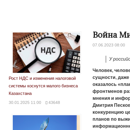
Война Ми
07.06.2023 08:00
У россий
Человек, челов
сущности, даже
Рост НДС и изменения налоговой
оказалось «план
системы коснутся малого бизнеса
фронтменов ра
Казахстана
мнения и инфор
30.01.2025 11:00
43648
Дмитрия Песков
конкуренцию це
планов по выж
информационном