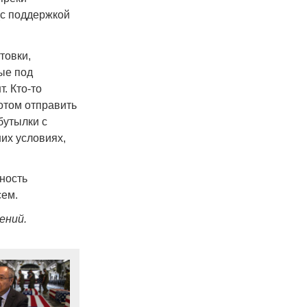
(с поддержкой
товки,
ые под
. Кто-то
отом отправить
бутылки с
их условиях,
ность
сем.
ений.