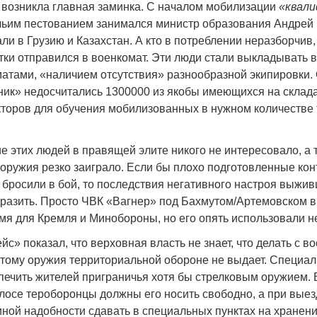
и возникла главная заминка. С началом мобилизации
«квал
 чьим пестованием занимался министр образования Андрей 
жали в Грузию и Казахстан. А кто в потреблении неразборчив,
тки отправился в военкомат. Эти люди стали выкладывать в
атами, «наличием отсутствия» разнообразной экипировки.
ник» недосчитались 1300000 из якобы имеющихся на склада
торов для обучения мобилизованных в нужном количестве 
 этих людей в правящей элите никого не интересовало, а ту
 оружия резко заиграло. Если бы плохо подготовленные ко
бросили в бой, то последствия негативного настроя выжи
бразить. Просто ЧВК «Вагнер» под Бахмутом/Артемовском 
мя для Кремля и Минобороны, но его опять использовали 
йс» показал, что верховная власть не знает, что делать с 
отому оружия территориальной обороне не выдает. Специа
печить жителей приграничья хотя бы стрелковым оружием. 
лосе тероборонцы должны его носить свободно, а при выезд
иной надобности сдавать в специальных пунктах на хранен