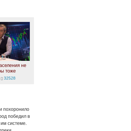
аселения не
фы тоже
32528
и похоронило
род победил в
 им системе.
преки