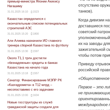
премьер-министра Японии Акихису
отсутствию оруж
Нагашиму
танков).
31.01.2025 16:10
1523
Казахстан определился с
Когда дивизии н
окончательным списком потенциальных
доставшиеся пос
строителей АЭС
советский патрон
31.01.2025 15:20
1800
уполномоченный 
Али Алиева назначили ИО главного
их на заводы для
тренера сборной Казахстана по футболу
зажигательной с
31.01.2025 13:30
1597
чтобы потом при
Около Т1,1 трлн достигли
«безнадежные» кредиты в банках
Приведу отрывок
Казахстана на начало года
российской прав
31.01.2025 13:18
1557
«Общественное о
Сенатор: Финансирование МЭПР РК
«Казгидромета» в Т12 млрд –
Первое – это ли
несопоставимо с его задачами
не принимающие 
31.01.2025 13:00
1634
ориентированны
Новые госструктуры из служб
международное 
гражданской защиты создали для