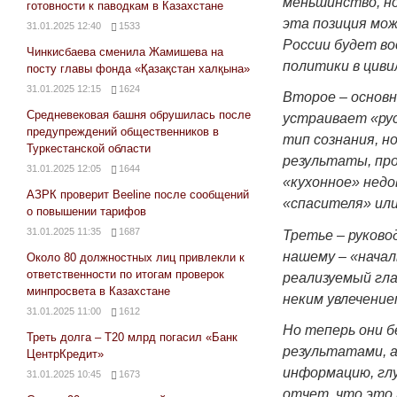
меньшинство, н
готовности к паводкам в Казахстане
эта позиция мож
31.01.2025 12:40
1533
России будет во
Чинкисбаева сменила Жамишева на
политики в циви
посту главы фонда «Қазақстан халқына»
31.01.2025 12:15
1624
Второе – основн
Средневековая башня обрушилась после
устраивает «рус
предупреждений общественников в
тип сознания, н
Туркестанской области
результаты, про
31.01.2025 12:05
1644
«кухонное» недо
АЗРК проверит Beeline после сообщений
«спасителя» или
о повышении тарифов
31.01.2025 11:35
1687
Третье – руково
нашему – «начал
Около 80 должностных лиц привлекли к
ответственности по итогам проверок
реализуемый гла
минпросвета в Казахстане
неким увлечение
31.01.2025 11:00
1612
Но теперь они б
Треть долга – Т20 млрд погасил «Банк
результатами, а
ЦентрКредит»
информацию, глу
31.01.2025 10:45
1673
отчет, что это 