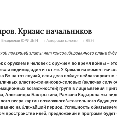
ров. Кризис начальников
Владислав ЮРИЦЫН
Авторские колонки
6536
ской правящей элиты нет консолидированного плана буд
ек с оружием и человек с оружием во время войны – эт
 если индивид один и тот же. У Кремля на момент нача
а Б» на тот случай, если дела пойдут неблагоприятно.
зличных властно-финансово-силовых (включая силу 
Народ выбрал свет
Странная заб
мационных возможностей) групп в лице Евгения Приг
Дарига не ждё
17.10.2024 17:00
29972
а, Александра Бастрыкина, Рамзана Кадырова мы ви
Авиакомпании
лого веера картин возможного/желательного будущего
мошенниками
иванию на ближайший период. Успешность обкатываем
30.10.2024 14:
 пространстве идей, предложений и программ будет 