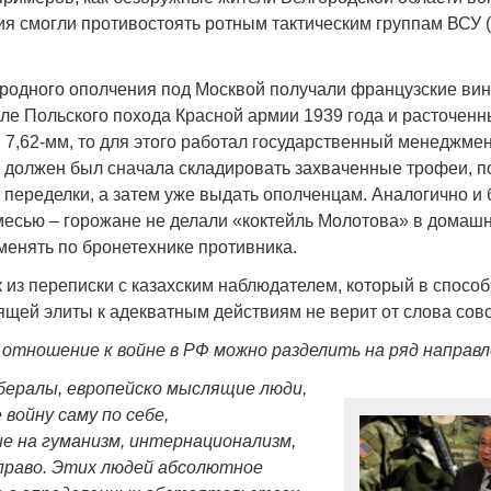
ия смогли противостоять ротным тактическим группам ВСУ 
ародного ополчения под Москвой получали французские вин
ле Польского похода Красной армии 1939 года и расточенн
 7,62-мм, то для этого работал государственный менеджмент
должен был сначала складировать захваченные трофеи, п
 переделки, а затем уже выдать ополченцам. Аналогично и 
месью – горожане не делали «коктейль Молотова» в домашн
менять по бронетехнике противника.
 из переписки с казахским наблюдателем, который в способ
ящей элиты к адекватным действиям не верит от слова сов
тношение к войне в РФ можно разделить на ряд направл
бералы, европейско мыслящие люди,
войну саму по себе,
е на гуманизм, интернационализм,
право. Этих людей абсолютное