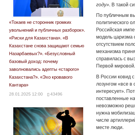
году»
. В такой с
По публичным вы
«Токаев не сторонник громких
политического о
Российская импе
увольнений и публичных разборок».
модель царизма 
«Риски для Казахстана». «В
отсутствием пол
Казахстане снова защищают семью
механизма приня
Назарбаевых?». «Безусловный
справилась с вы
базовый доход: почему
Первой мировой
заволновались адепты «старого»
В России ковид 
Казахстана?». «Эхо кровавого
лозунгом «все в 
Кантара»
интересует». Пот
28.01.2025 12:00
43496
поставленные на
невозможно реши
нужна мобилизац
числе артиллерий
месте люди.