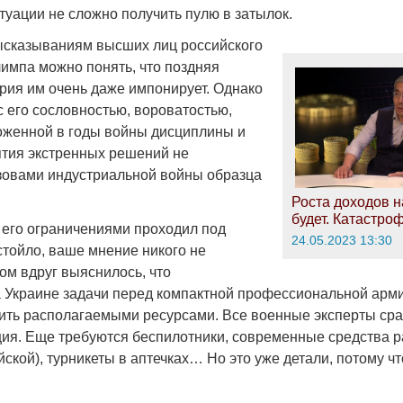
итуации не сложно получить пулю в затылок.
сказываниям высших лиц российского
лимпа можно понять, что поздняя
рия им очень даже импонирует. Однако
с его сословностью, вороватостью,
оженной в годы войны дисциплины и
тия экстренных решений не
зовами индустриальной войны образца
.
Роста доходов н
будет. Катастро
с его ограничениями проходил под
24.05.2023 13:30
стойло, ваше мнение никого не
ом вдруг выяснилось, что
 Украине задачи перед компактной профессиональной арм
ть располагаемыми ресурсами. Все военные эксперты сраз
ия. Еще требуются беспилотники, современные средства ра
ской), турникеты в аптечках… Но это уже детали, потому ч