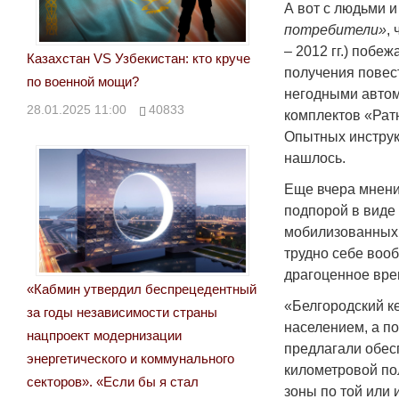
А вот с людьми 
потребители»
,
– 2012 гг.) побе
Казахстан VS Узбекистан: кто круче
получения повес
по военной мощи?
негодными автом
28.01.2025 11:00
40833
комплектов «Рат
Опытных инструк
нашлось.
Еще вчера мнение
подпорой в виде
мобилизованных 
трудно себе воо
драгоценное вре
«Кабмин утвердил беспрецедентный
«Белгородский ке
за годы независимости страны
населением, а п
нацпроект модернизации
предлагали обес
энергетического и коммунального
километровой по
секторов». «Если бы я стал
зоны по той или 