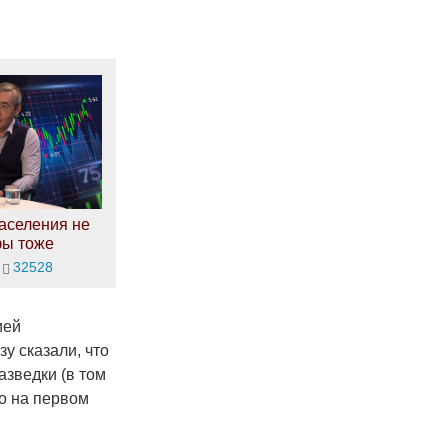
аселения не
фы тоже
32528
ией
у сказали, что
зведки (в том
то на первом