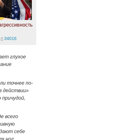
агрессивность
34016
ает глухое
дание
ли точнее по-
 в действии»
 причудой,
де всего
тивную
тдают себе
ех ног