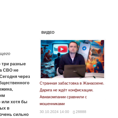
ВИДЕО
ущего
о три разные
ла СВО не
 Сегодня через
общественного
астовка в Жанаозене.
«Новый Казахстан не говорит всей
Лондон
ожина,
т конфискации.
правды»
28.10.
дим
 сравнили с
29.10.2024 09:00
39623
 или хотя бы
ых в
00
28888
очень сильно