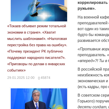
коррелировать 
ружьем».
На военной кафе
преподавателей 
«Токаев объявил режим тотальной
вот один из таки
экономии в стране». «Хватит
будто бы команд
мыслить шаблонами!». «Налоговая
развивается обст
перестройка без права на ошибку».
«Противник ворв
«Почему президент РК публично
преподаватель.
поддержал народного писателя?».
«вперед»?! Ты в 
«Приговоры по делам о январских
В российской пра
событиях»
неизбежность ко
29.01.2025 12:00
45874
экономическая и
(есть кадры, про
В советском сер
Горького) поруч
десяти солдат, 