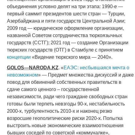
объединения условно делят на три этапа: 1990-е —
первый саммит президентов шести стран — Турции,
Азербайджана и пяти государств Центральной Азии;
2009 год — юридическое оформление организации,
названной Советом сотрудничества тюркоязычных
государств (ССТГ); 2021 год — создание Организации
тюркских государств (ОТГ) в Стамбуле с принятием
концепции
«Видение тюркского мира — 2040».
GOLOS
—
NARODA
.
KZ
. «
ЕАЭС: несбывшаяся мечта о
невозможном
» — Предмет множества дискуссий и даже
повод для обвинений собственных правительств в
сдаче самого ценного – государственной
независимости, ради чего граждане свободных стран
готовы были терпеть невзгоды 90-х, нестабильность
2000-х, турбулентность 2010-х и наконец резко
возросшие геополитические риски 2020-х. Попытка
выстроить новые экономические взаимоотношения
бывших соседей по советской «коммуналке»,