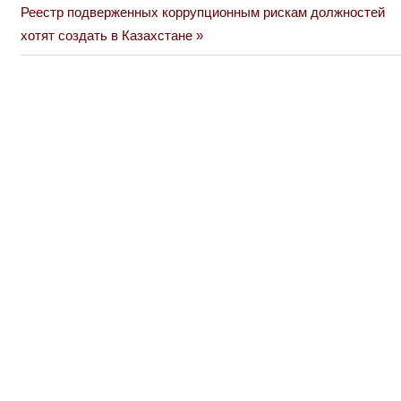
по
Next
Реестр подверженных коррупционным рискам должностей
Post:
хотят создать в Казахстане
записям