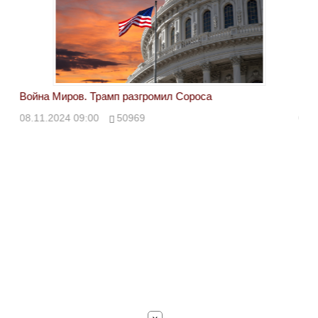
Война Миров. Трамп разгромил Сороса
Вой
08.11.2024 09:00
50969
08.