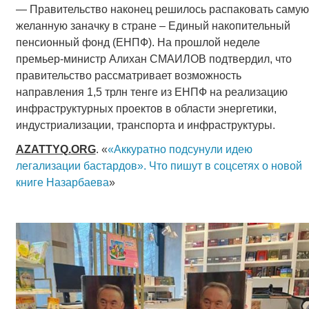
— Правительство наконец решилось распаковать самую
желанную заначку в стране – Единый накопительный
пенсионный фонд (ЕНПФ). На прошлой неделе
премьер-министр Алихан СМАИЛОВ подтвердил, что
правительство рассматривает возможность
направления 1,5 трлн тенге из ЕНПФ на реализацию
инфраструктурных проектов в области энергетики,
индустриализации, транспорта и инфраструктуры.
AZATTYQ
.
ORG
. «
«Аккуратно подсунули идею
легализации бастардов». Что пишут в соцсетях о новой
книге Назарбаева
»