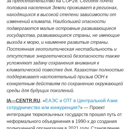
за председательство на COP28. Сегодня почти
половина населения Земли проживает в регионах,
находящихся в высокой степени зависимости от
изменений климата. Наибольшей опасности
подвергаются малые островные развивающиеся
государства, развивающиеся страны, не имеющие
выхода к морю, и наименее развитые страны.
Постоянная геополитическая нестабильность и
отсутствие энергетической безопасности также
усложняют задачу сохранения внимания к
климатической повестке дня. Казахстан полностью
поддерживает настоятельный призыв ООН к
конкретным действиям по сохранению окружающей
среды для будущих поколений.
IA
—
CENTR
.
RU
. «
ЕАЭС и ОТГ в Центральной Азии:
сотрудничество или конкуренция?
» — Проект
интеграции тюркоязычных государств прошел путь от
неформального объединения в 1990-х до создания
полноценной организации в 2021 году. Становление