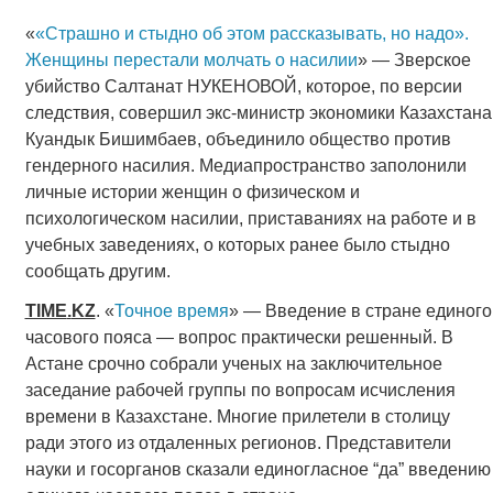
«
«Страшно и стыдно об этом рассказывать, но надо».
Женщины перестали молчать о насилии
» — Зверское
убийство Салтанат НУКЕНОВОЙ, которое, по версии
следствия, совершил экс-министр экономики Казахстана
Куандык Бишимбаев, объединило общество против
гендерного насилия. Медиапространство заполонили
личные истории женщин о физическом и
психологическом насилии, приставаниях на работе и в
учебных заведениях, о которых ранее было стыдно
сообщать другим.
TIME
.
KZ
. «
Точное время
» — Введение в стране единого
часового пояса — вопрос практически решенный. В
Астане срочно собрали ученых на заключительное
заседание рабочей группы по вопросам исчисления
времени в Казахстане. Многие прилетели в столицу
ради этого из отдаленных регионов. Представители
науки и госорганов сказали единогласное “да” введению