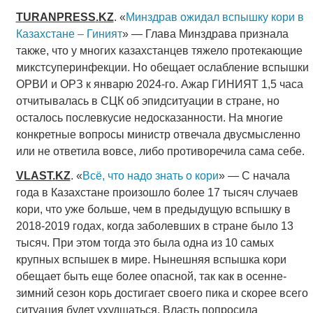
TURANPRESS
.
KZ
. «
Минздрав ожидал вспышку кори в
Казахстане – Гиният
» — Глава Минздрава признала
также, что у многих казахстанцев тяжело протекающие
микстсуперинфекции. Но обещает ослабление вспышки
ОРВИ и ОРЗ к январю 2024-го. Ажар ГИНИЯТ 1,5 часа
отчитывалась в СЦК об эпидситуации в стране, но
осталось послевкусие недосказанности. На многие
конкретные вопросы министр отвечала двусмысленно
или не ответила вовсе, либо противоречила сама себе.
VLAST
.
KZ
. «
Всё, что надо знать о кори
» — С начала
года в Казахстане произошло более 17 тысяч случаев
кори, что уже больше, чем в предыдущую вспышку в
2018-2019 годах, когда заболевших в стране было 13
тысяч. При этом тогда это была одна из 10 самых
крупных вспышек в мире. Нынешняя вспышка кори
обещает быть еще более опасной, так как в осенне-
зимний сезон корь достигает своего пика и скорее всего
ситуация будет ухудшаться. Власть попросила