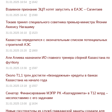
31.01.2025 16:54
1642
Взаимное признание ЭЦП хотят запустить в ЕАЭС – Сагинтаев
31.01.2025 16:42
1590
Токаев принял специального советника премьер-министра Японии
Акихису Нагашиму
31.01.2025 16:10
1523
Казахстан определился с окончательным списком потенциальных
строителей АЭС
31.01.2025 15:20
1800
Али Алиева назначили ИО главного тренера сборной Казахстана по
футболу
31.01.2025 13:30
1597
Около Т1,1 трлн достигли «безнадежные» кредиты в банках
Казахстана на начало года
31.01.2025 13:18
1557
Сенатор: Финансирование МЭПР РК «Казгидромета» в Т12 млрд –
несопоставимо с его задачами
31.01.2025 13:00
1634
Новые госструктуры из служб гражданской защиты создали для