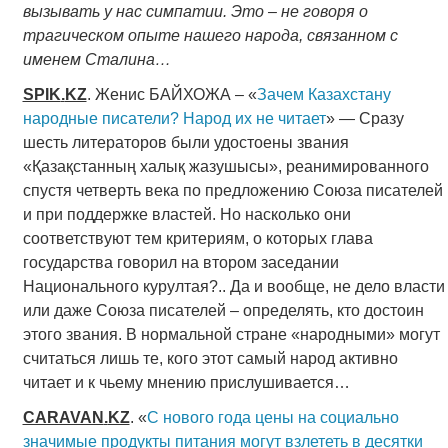
вызывать у нас симпатии. Это – не говоря о
трагическом опыте нашего народа, связанном с
именем Сталина…
SPIK
.
KZ
. Женис БАЙХОЖА – «
Зачем Казахстану
народные писатели? Народ их не читает
» — Сразу
шесть литераторов были удостоены звания
«Қазақстанның халық жазушысы», реанимированного
спустя четверть века по предложению Союза писателей
и при поддержке властей. Но насколько они
соответствуют тем критериям, о которых глава
государства говорил на втором заседании
Национального курултая?.. Да и вообще, не дело власти
или даже Союза писателей – определять, кто достоин
этого звания. В нормальной стране «народными» могут
считаться лишь те, кого этот самый народ активно
читает и к чьему мнению прислушивается…
CARAVAN
.
KZ
. «
С нового года цены на социально
значимые продукты питания могут взлететь в десятки