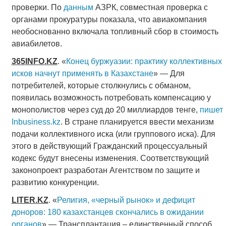
проверки. По
данным
АЗРК, совместная проверка с
органами прокуратуры показала, что авиакомпания
необоснованно включала топливный сбор в стоимость
авиабилетов.
365
INFO
.
KZ
. «
Конец буржуазии: практику коллективных
исков начнут применять в Казахстане
» — Для
потребителей, которые столкнулись с обманом,
появилась возможность потребовать компенсацию у
монополистов через суд до 20 миллиардов тенге,
пишет
Inbusiness.kz
. В стране планируется ввести механизм
подачи коллективного иска (или группового иска). Для
этого в действующий Гражданский процессуальный
кодекс будут внесены изменения. Соответствующий
законопроект разработан Агентством по защите и
развитию конкуренции.
LITER
.
KZ
. «
Религия, «черный рынок» и дефицит
доноров: 180 казахстанцев скончались в ожидании
органов
» — Трансплантация – единственный способ