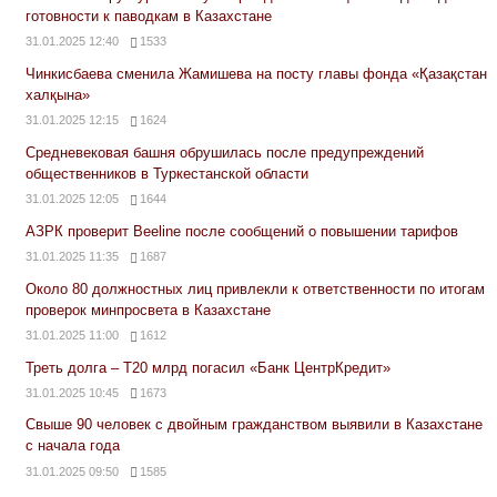
готовности к паводкам в Казахстане
31.01.2025 12:40
1533
Чинкисбаева сменила Жамишева на посту главы фонда «Қазақстан
халқына»
31.01.2025 12:15
1624
Средневековая башня обрушилась после предупреждений
общественников в Туркестанской области
31.01.2025 12:05
1644
АЗРК проверит Beeline после сообщений о повышении тарифов
31.01.2025 11:35
1687
Около 80 должностных лиц привлекли к ответственности по итогам
проверок минпросвета в Казахстане
31.01.2025 11:00
1612
Треть долга – Т20 млрд погасил «Банк ЦентрКредит»
31.01.2025 10:45
1673
Свыше 90 человек с двойным гражданством выявили в Казахстане
с начала года
31.01.2025 09:50
1585