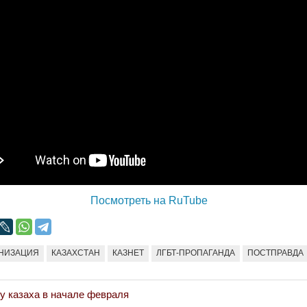
Народ выбрал свет
Странная заб
Дарига не ждё
17.10.2024 17:00
29972
Авиакомпании
мошенниками
30.10.2024 14:
Война Мир
Посмотреть на RuTube
НИЗАЦИЯ
КАЗАХСТАН
КАЗНЕТ
ЛГБТ-ПРОПАГАНДА
ПОСТПРАВДА
у казаха в начале февраля