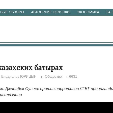
ЕВЫЕ ОБЗОРЫ
АВТОРСКИЕ КОЛОНКИ
ЭКОНОМИКА
ЗА
 казахских батырах
Владислав ЮРИЦЫН
Общество
6631
т Джанибек Сулеев против нарративов ЛГБТ-пропаганд
цивилизации