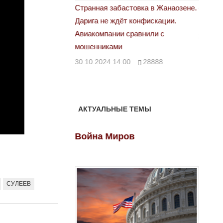
астовка в Жанаозене.
«Новый Казахстан не говорит всей
Лондон
т конфискации.
правды»
28.10.
 сравнили с
29.10.2024 09:00
39623
00
28888
АКТУАЛЬНЫЕ ТЕМЫ
ов
Война Миров
Войн
СУЛЕЕВ