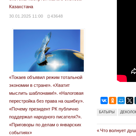
Казахстана
30.01.2025 11:00
43648
«Токаев объявил режим тотальной
экономии в стране». «Хватит
мыслить шаблонами!». «Налоговая
перестройка без права на ошибку».
«Почему президент РК публично
БАТЫРЫ
ДЕКОЛО
поддержал народного писателя?».
«Приговоры по делам о январских
Previous
Что волнует душ
Навигация
событиях»