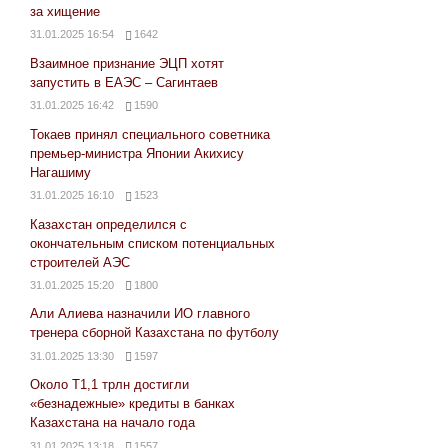
за хищение
31.01.2025 16:54
1642
Взаимное признание ЭЦП хотят
запустить в ЕАЭС – Сагинтаев
31.01.2025 16:42
1590
Токаев принял специального советника
премьер-министра Японии Акихису
Нагашиму
31.01.2025 16:10
1523
Казахстан определился с
окончательным списком потенциальных
строителей АЭС
31.01.2025 15:20
1800
Али Алиева назначили ИО главного
тренера сборной Казахстана по футболу
31.01.2025 13:30
1597
Около Т1,1 трлн достигли
«безнадежные» кредиты в банках
Казахстана на начало года
31.01.2025 13:18
1557