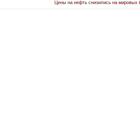
Next
Цены на нефть снизились на мировых 
Post:
Война Миров.
Сороса
08.11.2024 09: