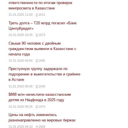
ответственности по итогам проверок
минпросвета в Казахстане
31.01.2025 11:00
1612
Треть долга – Т20 млрд погасил «Банк
ЦентрКредит»
31.01.2025 10:45
1673
Свыше 90 человек с двойным
гражданством выявили в Казахстане с
начала года
31.01.2025 09:50
1585
Преступную группу задержали по
подозрению в вымогательстве и грабеже
в Астане
31.01.2025 09:40
1639
$888 млн начислили казахстанским
детям из Нацфонда в 2025 году
31.01.2025 09:25
1474
Цены на нефть изменились
разнонаправленно на мировых биржах
31.01.2025 09:10
1509