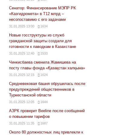
Сенатор: Финансирование МЭПР РК
«Казгидромета» в Т12 млрд –
несопоставимо с его задачами
31.01.2025 13:00
1634
Новые госструктуры из служб
гражданской защиты создали для
готовности к паводкам в Казахстане
31.01.2025 12:40
1533
Чинкисбаева сменила Жамишева на
посту главы фонда «Қазақстан халқына»
31.01.2025 12:15
1624
Средневековая башня обрушилась после
предупреждений общественников в
Туркестанской области
31.01.2025 12:05
1644
АЗРК проверит Beeline после сообщений
о повышении тарифов
31.01.2025 11:35
1687
Около 80 должностных лиц привлекли к