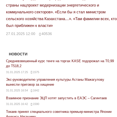
страны нацпроект модернизации энергетического и
коммунального секторов». «Если бы я стал министром
сельского хозяйства Казахстана…». «Там фамилии всех, кто
был приближен к власти»
27.01.2025 12:00
40536
НОВОСТИ
Средневзвешенный курс тенге на торгах KASE подорожал на Т0,99
до Т518,2
31.01.2025 17:25
1575
Экс-руководителю управления культуры Астаны Мажагулову
вынесли приговор за хищение
31.01.2025 16:54
1642
Взаимное признание ЭЦП хотят запустить в ЕАЭС – Сагинтаев
31.01.2025 16:42
1590
Токаев принял специального советника премьер-министра Японии
Акихису Нагашиму