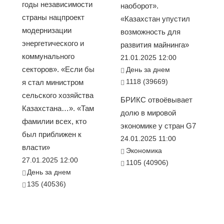
годы независимости
наоборот».
страны нацпроект
«Казахстан упустил
модернизации
возможность для
энергетического и
развития майнинга»
коммунального
21.01.2025 12:00
секторов». «Если бы
День за днем
1118 (39669)
я стал министром
сельского хозяйства
БРИКС отвоёвывает
Казахстана…». «Там
долю в мировой
фамилии всех, кто
экономике у стран G7
был приближен к
24.01.2025 11:00
власти»
Экономика
27.01.2025 12:00
1105 (40906)
День за днем
135 (40536)