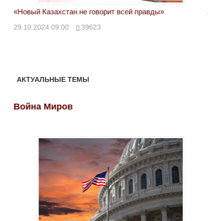
«Новый Казахстан не говорит всей правды»
Лон
ми
29.10.2024 09:00
39623
28.
АКТУАЛЬНЫЕ ТЕМЫ
Война Миров
Во