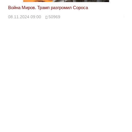
Война Миров. Трамп разгромил Сороса
Вой
08.11.2024 09:00
50969
08.