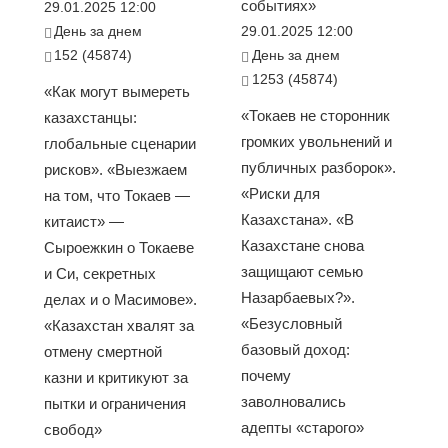
событиях»
29.01.2025 12:00
День за днем
29.01.2025 12:00
152 (45874)
День за днем
1253 (45874)
«Как могут вымереть
«Токаев не сторонник
казахстанцы:
громких увольнений и
глобальные сценарии
публичных разборок».
рисков». «Выезжаем
«Риски для
на том, что Токаев —
Казахстана». «В
китаист» —
Казахстане снова
Сыроежкин о Токаеве
защищают семью
и Си, секретных
Назарбаевых?».
делах и о Масимове».
«Безусловный
«Казахстан хвалят за
базовый доход:
отмену смертной
почему
казни и критикуют за
заволновались
пытки и ограничения
адепты «старого»
свобод»