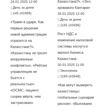
Казахстана?». «Эхо
24.01.2025 12:00
День за днем
кровавого Кантара»
145 (42489)
28.01.2025 12:00
День за днем
«Трамп в ударе. Как
1181 (43496)
первые решения
Рост НДС и
новой администрации
изменения налоговой
отразятся на
системы коснутся
Казахстане?».
малого бизнеса
«Казахстану не грозят
Казахстана
вооруженные
30.01.2025 11:00
конфликты». «Рейтинг
Экономика
управленцев не
1169 (43648)
бьется с
реальностью».
«Как могут вымереть
«ОСМС: пациент
казахстанцы:
скорее мёртв, чем
глобальные сценарии
застрахован».
рисков». «Выезжаем