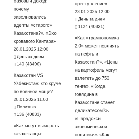
базовый доход:
преступление»
почему
23.01.2025 12:00
заволновались
День за днем
адепты «старого»
1124 (40821)
Казахстана?». «Эхо
«Как «трампономика
кровавого Кантара»
2.0» может повлиять
28.01.2025 12:00
на нефть и
День за днем
Казахстан?». «Цены
140 (43496)
на картофель могут
Казахстан VS
взлететь до 750
Узбекистан: кто круче
тенге». «Когда
по военной мощи?
говядина в
28.01.2025 11:00
Казахстане станет
Политика
деликатесом?».
136 (40833)
«Парадоксы
«Как могут вымереть
экономической
казахстанцы:
политики». «Как