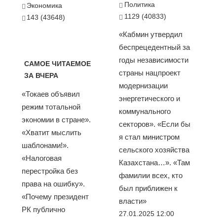
Политика
Экономика
1129 (40833)
143 (43648)
«Кабмин утвердил
беспрецедентный за
годы независимости
САМОЕ ЧИТАЕМОЕ
страны нацпроект
ЗА ВЧЕРА
модернизации
«Токаев объявил
энергетического и
режим тотальной
коммунального
экономии в стране».
секторов». «Если бы
«Хватит мыслить
я стал министром
шаблонами!».
сельского хозяйства
«Налоговая
Казахстана…». «Там
перестройка без
фамилии всех, кто
права на ошибку».
был приближен к
«Почему президент
власти»
РК публично
27.01.2025 12:00