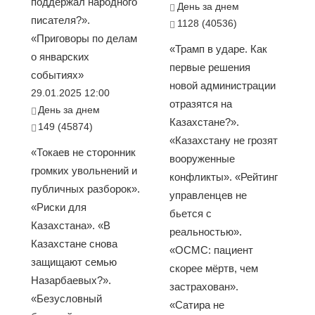
поддержал народного
День за днем
писателя?».
1128 (40536)
«Приговоры по делам
«Трамп в ударе. Как
о январских
первые решения
событиях»
новой администрации
29.01.2025 12:00
отразятся на
День за днем
Казахстане?».
149 (45874)
«Казахстану не грозят
«Токаев не сторонник
вооруженные
громких увольнений и
конфликты». «Рейтинг
публичных разборок».
управленцев не
«Риски для
бьется с
Казахстана». «В
реальностью».
Казахстане снова
«ОСМС: пациент
защищают семью
скорее мёртв, чем
Назарбаевых?».
застрахован».
«Безусловный
«Сатира не