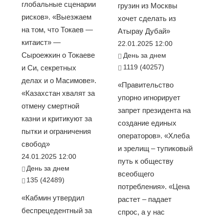
глобальные сценарии
грузин из Москвы
рисков». «Выезжаем
хочет сделать из
на том, что Токаев —
Атырау Дубай»
китаист» —
22.01.2025 12:00
Сыроежкин о Токаеве
День за днем
1119 (40257)
и Си, секретных
делах и о Масимове».
«Правительство
«Казахстан хвалят за
упорно игнорирует
отмену смертной
запрет президента на
казни и критикуют за
создание единых
пытки и ограничения
операторов». «Хлеба
свобод»
и зрелищ – тупиковый
24.01.2025 12:00
путь к обществу
День за днем
всеобщего
135 (42489)
потребления». «Цена
«Кабмин утвердил
растет – падает
беспрецедентный за
спрос, а у нас