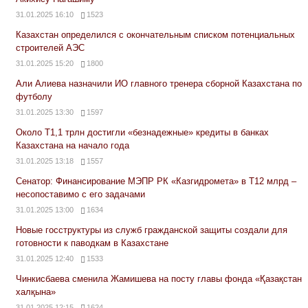
31.01.2025 16:10
1523
Казахстан определился с окончательным списком потенциальных
строителей АЭС
31.01.2025 15:20
1800
Али Алиева назначили ИО главного тренера сборной Казахстана по
футболу
31.01.2025 13:30
1597
Около Т1,1 трлн достигли «безнадежные» кредиты в банках
Казахстана на начало года
31.01.2025 13:18
1557
Сенатор: Финансирование МЭПР РК «Казгидромета» в Т12 млрд –
несопоставимо с его задачами
31.01.2025 13:00
1634
Новые госструктуры из служб гражданской защиты создали для
готовности к паводкам в Казахстане
31.01.2025 12:40
1533
Чинкисбаева сменила Жамишева на посту главы фонда «Қазақстан
халқына»
31.01.2025 12:15
1624