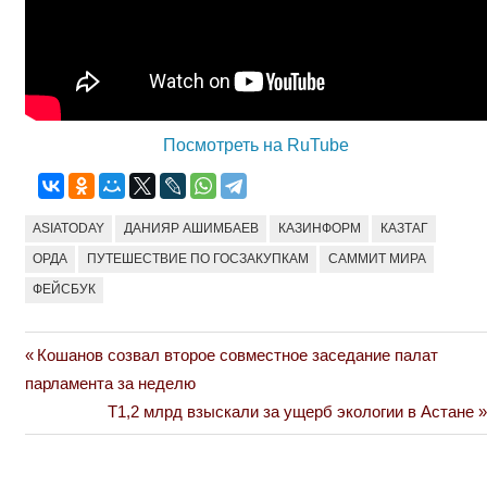
Посмотреть на RuTube
ASIATODAY
ДАНИЯР АШИМБАЕВ
КАЗИНФОРМ
КАЗТАГ
ОРДА
ПУТЕШЕСТВИЕ ПО ГОСЗАКУПКАМ
САММИТ МИРА
ФЕЙСБУК
Previous
Кошанов созвал второе совместное заседание палат
Навигация
Post:
парламента за неделю
по
Next
Т1,2 млрд взыскали за ущерб экологии в Астане
Post:
записям