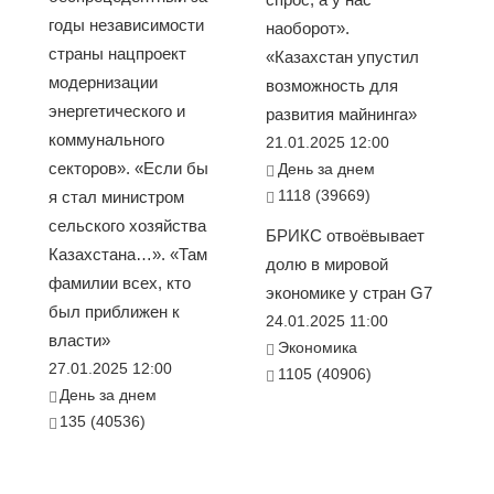
годы независимости
наоборот».
страны нацпроект
«Казахстан упустил
модернизации
возможность для
энергетического и
развития майнинга»
коммунального
21.01.2025 12:00
секторов». «Если бы
День за днем
1118 (39669)
я стал министром
сельского хозяйства
БРИКС отвоёвывает
Казахстана…». «Там
долю в мировой
фамилии всех, кто
экономике у стран G7
был приближен к
24.01.2025 11:00
власти»
Экономика
27.01.2025 12:00
1105 (40906)
День за днем
135 (40536)