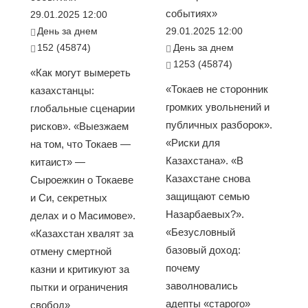
событиях»
29.01.2025 12:00
День за днем
29.01.2025 12:00
152 (45874)
День за днем
1253 (45874)
«Как могут вымереть
«Токаев не сторонник
казахстанцы:
громких увольнений и
глобальные сценарии
публичных разборок».
рисков». «Выезжаем
«Риски для
на том, что Токаев —
Казахстана». «В
китаист» —
Казахстане снова
Сыроежкин о Токаеве
защищают семью
и Си, секретных
Назарбаевых?».
делах и о Масимове».
«Безусловный
«Казахстан хвалят за
базовый доход:
отмену смертной
почему
казни и критикуют за
заволновались
пытки и ограничения
адепты «старого»
свобод»