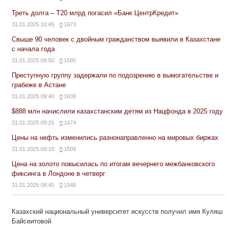
Треть долга – Т20 млрд погасил «Банк ЦентрКредит»
31.01.2025 10:45
1673
Свыше 90 человек с двойным гражданством выявили в Казахстане
с начала года
31.01.2025 09:50
1585
Преступную группу задержали по подозрению в вымогательстве и
грабеже в Астане
31.01.2025 09:40
1639
$888 млн начислили казахстанским детям из Нацфонда в 2025 году
31.01.2025 09:25
1474
Цены на нефть изменились разнонаправленно на мировых биржах
31.01.2025 09:10
1509
Цена на золото повысилась по итогам вечернего межбанковского
фиксинга в Лондоне в четверг
31.01.2025 08:45
1548
Казахский национальный университет искусств получил имя Куляш
Байсеитовой