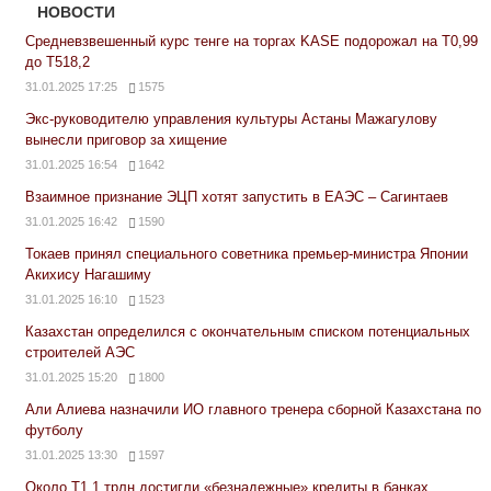
НОВОСТИ
Средневзвешенный курс тенге на торгах KASE подорожал на Т0,99
до Т518,2
31.01.2025 17:25
1575
Экс-руководителю управления культуры Астаны Мажагулову
вынесли приговор за хищение
31.01.2025 16:54
1642
Взаимное признание ЭЦП хотят запустить в ЕАЭС – Сагинтаев
31.01.2025 16:42
1590
Токаев принял специального советника премьер-министра Японии
Акихису Нагашиму
31.01.2025 16:10
1523
Казахстан определился с окончательным списком потенциальных
строителей АЭС
31.01.2025 15:20
1800
Али Алиева назначили ИО главного тренера сборной Казахстана по
футболу
31.01.2025 13:30
1597
Около Т1,1 трлн достигли «безнадежные» кредиты в банках