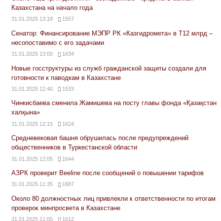
Казахстана на начало года
31.01.2025 13:18
1557
Сенатор: Финансирование МЭПР РК «Казгидромета» в Т12 млрд –
несопоставимо с его задачами
31.01.2025 13:00
1634
Новые госструктуры из служб гражданской защиты создали для
готовности к паводкам в Казахстане
31.01.2025 12:40
1533
Чинкисбаева сменила Жамишева на посту главы фонда «Қазақстан
халқына»
31.01.2025 12:15
1624
Средневековая башня обрушилась после предупреждений
общественников в Туркестанской области
31.01.2025 12:05
1644
АЗРК проверит Beeline после сообщений о повышении тарифов
31.01.2025 11:35
1687
Около 80 должностных лиц привлекли к ответственности по итогам
проверок минпросвета в Казахстане
31.01.2025 11:00
1612