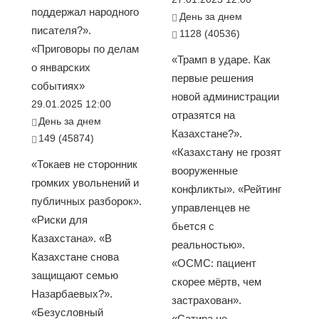
поддержал народного
День за днем
писателя?».
1128 (40536)
«Приговоры по делам
«Трамп в ударе. Как
о январских
первые решения
событиях»
новой администрации
29.01.2025 12:00
отразятся на
День за днем
Казахстане?».
149 (45874)
«Казахстану не грозят
«Токаев не сторонник
вооруженные
громких увольнений и
конфликты». «Рейтинг
публичных разборок».
управленцев не
«Риски для
бьется с
Казахстана». «В
реальностью».
Казахстане снова
«ОСМС: пациент
защищают семью
скорее мёртв, чем
Назарбаевых?».
застрахован».
«Безусловный
«Сатира не