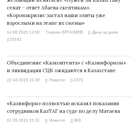
сенат – ответ Абаева скептикам».
«Коронакризис застал наши элиты уже
взрослыми на этапе их смены»
14.08.2020 12:00
Гимран ЕРГАЛИЕВ
День за днем
10142
Объединение «Казконтента» с «Казинформом»
и ликвидация СЦК ожидаются в Казахстане
22.04.2019 15:30
Новости
1976
«Казинформ» полностью исказил показания
сотрудников КазТАГ на суде по делу Матаева
01.09.2016 19:31
Новости
969