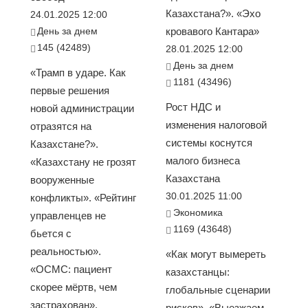
Казахстана?». «Эхо
24.01.2025 12:00
День за днем
кровавого Кантара»
145 (42489)
28.01.2025 12:00
День за днем
«Трамп в ударе. Как
1181 (43496)
первые решения
Рост НДС и
новой администрации
изменения налоговой
отразятся на
системы коснутся
Казахстане?».
малого бизнеса
«Казахстану не грозят
Казахстана
вооруженные
30.01.2025 11:00
конфликты». «Рейтинг
Экономика
управленцев не
1169 (43648)
бьется с
реальностью».
«Как могут вымереть
«ОСМС: пациент
казахстанцы:
скорее мёртв, чем
глобальные сценарии
застрахован».
рисков». «Выезжаем