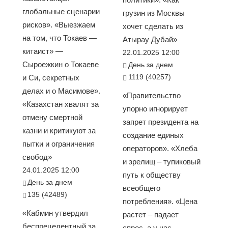
глобальные сценарии
грузин из Москвы
рисков». «Выезжаем
хочет сделать из
на том, что Токаев —
Атырау Дубай»
китаист» —
22.01.2025 12:00
Сыроежкин о Токаеве
День за днем
1119 (40257)
и Си, секретных
делах и о Масимове».
«Правительство
«Казахстан хвалят за
упорно игнорирует
отмену смертной
запрет президента на
казни и критикуют за
создание единых
пытки и ограничения
операторов». «Хлеба
свобод»
и зрелищ – тупиковый
24.01.2025 12:00
путь к обществу
День за днем
всеобщего
135 (42489)
потребления». «Цена
«Кабмин утвердил
растет – падает
беспрецедентный за
спрос, а у нас