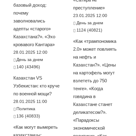
базовый доход:
преступление»
почему
23.01.2025 12:00
заволновались
День за днем
адепты «старого»
1124 (40821)
Казахстана?». «Эхо
«Как «трампономика
кровавого Кантара»
2.0» может повлиять
28.01.2025 12:00
на нефть и
День за днем
Казахстан?». «Цены
140 (43496)
на картофель могут
Казахстан VS
взлететь до 750
Узбекистан: кто круче
тенге». «Когда
по военной мощи?
говядина в
28.01.2025 11:00
Казахстане станет
Политика
деликатесом?».
136 (40833)
«Парадоксы
«Как могут вымереть
экономической
казахстанцы:
политики». «Как