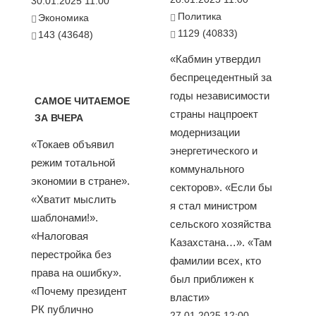
30.01.2025 11:00
Политика
Экономика
1129 (40833)
143 (43648)
«Кабмин утвердил
беспрецедентный за
годы независимости
САМОЕ ЧИТАЕМОЕ
страны нацпроект
ЗА ВЧЕРА
модернизации
«Токаев объявил
энергетического и
режим тотальной
коммунального
экономии в стране».
секторов». «Если бы
«Хватит мыслить
я стал министром
шаблонами!».
сельского хозяйства
«Налоговая
Казахстана…». «Там
перестройка без
фамилии всех, кто
права на ошибку».
был приближен к
«Почему президент
власти»
РК публично
27.01.2025 12:00