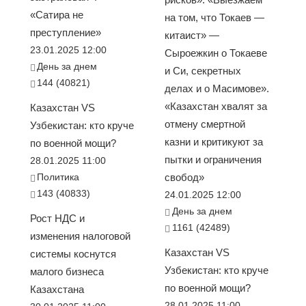
«Сатира не
на том, что Токаев —
преступление»
китаист» —
23.01.2025 12:00
Сыроежкин о Токаеве
День за днем
и Си, секретных
144 (40821)
делах и о Масимове».
«Казахстан хвалят за
Казахстан VS
отмену смертной
Узбекистан: кто круче
казни и критикуют за
по военной мощи?
пытки и ограничения
28.01.2025 11:00
Политика
свобод»
143 (40833)
24.01.2025 12:00
День за днем
Рост НДС и
1161 (42489)
изменения налоговой
Казахстан VS
системы коснутся
Узбекистан: кто круче
малого бизнеса
по военной мощи?
Казахстана
28.01.2025 11:00