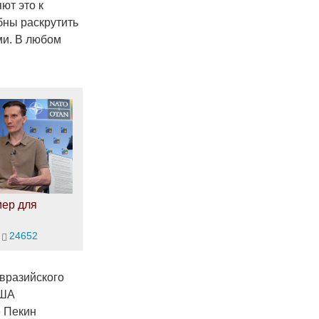
ют это к
бны раскрутить
ми. В любом
мер для
24652
евразийского
США
е Пекин