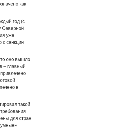
означено как
ждый год (с
 у Северной
ия уже
о с санкции
что оно вышло
в – главный
 привлечено
готовой
спечено в
тировал такой
 требования
лены для стран
ндумные»