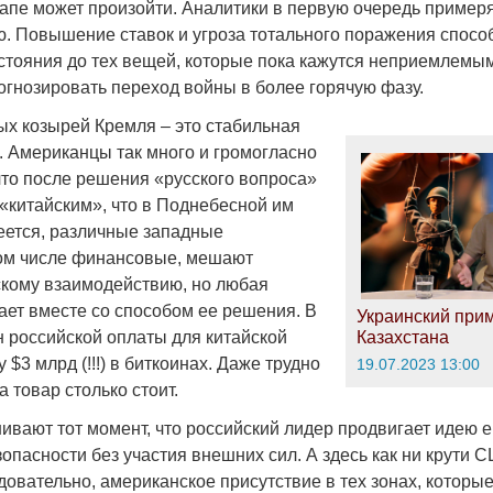
апе может произойти. Аналитики в первую очередь примеря
. Повышение ставок и угроза тотального поражения спосо
стояния до тех вещей, которые пока кажутся неприемлемы
огнозировать переход войны в более горячую фазу.
ых козырей Кремля – это стабильная
. Американцы так много и громогласно
что после решения «русского вопроса»
 «китайским», что в Поднебесной им
еется, различные западные
том числе финансовые, мешают
скому взаимодействию, но любая
ает вместе со способом ее решения. В
Украинский при
н российской оплаты для китайской
Казахстана
 $3 млрд (!!!) в биткоинах. Даже трудно
19.07.2023 13:00
а товар столько стоит.
ивают тот момент, что российский лидер продвигает идею 
опасности без участия внешних сил. А здесь как ни крути 
овательно, американское присутствие в тех зонах, которы