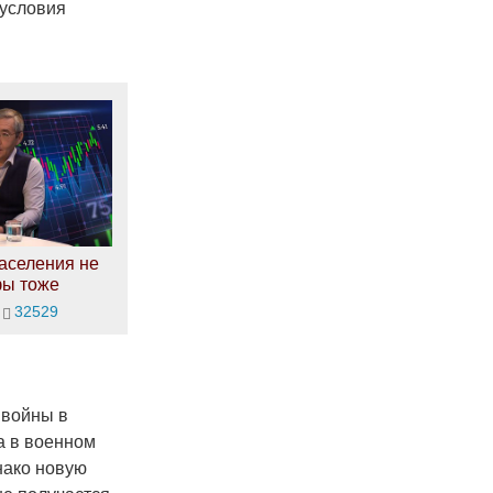
 условия
аселения не
фы тоже
32529
 войны в
а в военном
нако новую