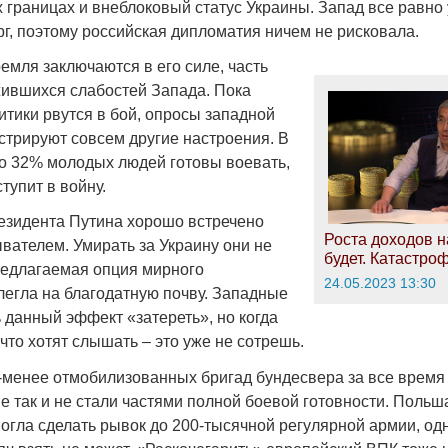
х границах и внеблоковый статус Украины. Запад все равно
рг, поэтому российская дипломатия ничем не рисковала.
емля заключаются в его силе, часть
жившихся слабостей Запада. Пока
итики рвутся в бой, опросы западной
трируют совсем другие настроения. В
о 32% молодых людей готовы воевать,
тупит в войну.
зидента Путина хорошо встречено
Роста доходов н
вателем. Умирать за Украину они не
будет. Катастро
предлагаемая опция мирного
24.05.2023 13:30
легла на благодатную почву. Западные
данный эффект «затереть», но когда
что хотят слышать – это уже не сотрешь.
-менее отмобилизованных бригад бундесвера за все время
е так и не стали частями полной боевой готовности. Польш
могла сделать рывок до 200-тысячной регулярной армии, од