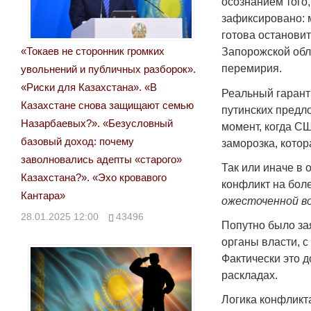
осознанием того,
зафиксировано: 
готова останови
«Токаев не сторонник громких
Запорожской обла
перемирия.
увольнений и публичных разборок».
«Риски для Казахстана». «В
Реальный гарант
Казахстане снова защищают семью
путинских предло
Назарбаевых?». «Безусловный
момент, когда С
базовый доход: почему
заморозка, котор
заволновались адепты «старого»
Так или иначе в 
Казахстана?». «Эхо кровавого
конфликт на бол
Кантара»
ожесточенной во
28.01.2025 12:00
43496
Попутно было за
органы власти, с
Фактически это 
раскладах.
Логика конфликта