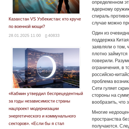
определенном эт
ядерному оружию
спираль противо
Казахстан VS Узбекистан: кто круче
случае можно пр
по военной мощи?
Один из очевидн
28.01.2025 11:00
40833
поддержка Китая
заявляли о том, 
плотно займутся
поверили. Разум
ограничения, в 
российско-китай
проблема возник
Сети гуляет скри
«Кабмин утвердил беспрецедентный
стороны на сумму
за годы независимости страны
вообразить, что з
нацпроект модернизации
Многие недооцен
энергетического и коммунального
пространства без
секторов». «Если бы я стал
получаются. След