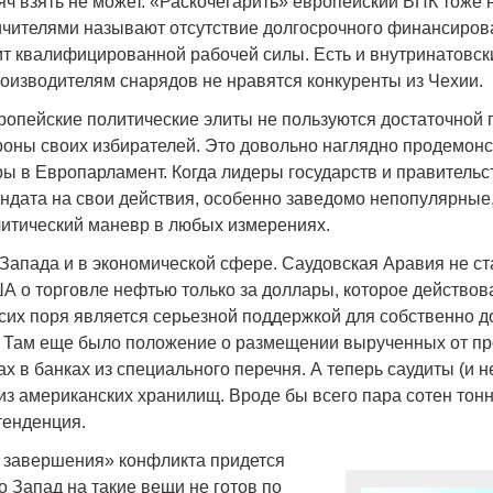
яч взять не может. «Раскочегарить» европейский ВПК тоже 
чителями называют отсутствие долгосрочного финансиро
ит квалифицированной рабочей силы. Есть и внутринатовс
оизводителям снарядов не нравятся конкуренты из Чехии.
опейские политические элиты не пользуются достаточной 
роны своих избирателей. Это довольно наглядно продемон
ы в Европарламент. Когда лидеры государств и правительс
ндата на свои действия, особенно заведомо непопулярные,
литический маневр в любых измерениях.
 Запада и в экономической сфере. Саудовская Аравия не с
 о торговле нефтью только за доллары, которое действова
сих поря является серьезной поддержкой для собственно д
 Там еще было положение о размещении вырученных от п
ах в банках из специального перечня. А теперь саудиты (и н
из американских хранилищ. Вроде бы всего пара сотен тонн
тенденция.
 завершения» конфликта придется
о Запад на такие вещи не готов по