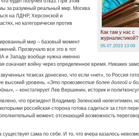
 что будет получен отказ. При этом
мы за разумный реальный мир. Москва
ться на ЛДНР, Херсонской и
стях, но категорически против
Как там у нас с
журналистикой?
ированный мир – базовый момент
05.07.2023 13:00
жений. Прозвучало все это в тот
ША и Западу вообще нужна именно
ая означает войну через определенное время. Никаких замо
озвученных тезисах донесено, что если «нет», то Россия го
ее высокий уровень.
«Это провозвестие более долгой и бо
йны», –
констатирует Лев Вершинин, историк и политконсул
явлено, что президент Владимир Зеленский нелегитимен, но
 которыми российская сторона готова садиться за стол пере
дополнительный момент, отсекающий возможность перегово
 существует сама по себе. И то, что вчера казалось невоз