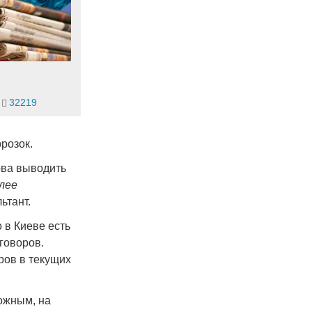
32219
розок.
това выводить
лее
ьтант.
 в Киеве есть
говоров.
ров в текущих
можным, на