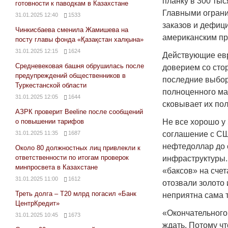
планку в 300 тыс
готовности к паводкам в Казахстане
Главными ограни
31.01.2025 12:40
1533
заказов и дефиц
Чинкисбаева сменила Жамишева на
американским пр
посту главы фонда «Қазақстан халқына»
31.01.2025 12:15
1624
Действующие евр
Средневековая башня обрушилась после
доверием со сто
предупреждений общественников в
последние выбор
Туркестанской области
полноценного ма
31.01.2025 12:05
1644
сковывает их по
АЗРК проверит Beeline после сообщений
о повышении тарифов
Не все хорошо у
соглашение с США
31.01.2025 11:35
1687
нефтедоллар до 
Около 80 должностных лиц привлекли к
ответственности по итогам проверок
инфраструктуры.
минпросвета в Казахстане
«баксов» на счет
31.01.2025 11:00
1612
отозвали золото 
Треть долга – Т20 млрд погасил «Банк
неприятна сама 
ЦентрКредит»
«Окончательного
31.01.2025 10:45
1673
ждать. Потому чт