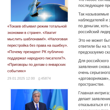
последующее про
Так называемые 
наблюдателей и э
по деньгам, хоть
«Токаев объявил режим тотальной
российский лиде
экономии в стране». «Хватит
мыслить шаблонами!». «Налоговая
Это не может бы
перестройка без права на ошибку».
ответили бы на т
«Почему президент РК публично
предсказуемо ска
поддержал народного писателя?».
Для российского
«Приговоры по делам о январских
заявления снова
событиях»
очень серьезного
«договорнякам»,
29.01.2025 12:00
45874
пространстве.
Главная интрига:
делает заявлени
отказываться от