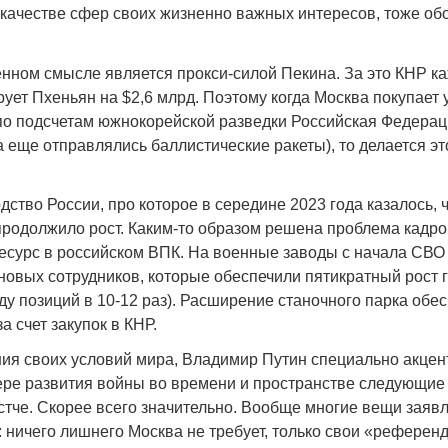
 качестве сфер своих жизненно важных интересов, тоже об
нном смысле является прокси-силой Пекина. За это КНР ка
рует Пхеньян на $2,6 млрд. Поэтому когда Москва покупает
по подсчетам южнокорейской разведки Российская Федерац
а еще отправлялись баллистические ракеты), то делается эт
ство России, про которое в середине 2023 года казалось, 
 продолжило рост. Каким-то образом решена проблема кадро
сурс в российском ВПК. На военные заводы с начала СВО
 новых сотрудников, которые обеспечили пятикратный рост 
ду позиций в 10-12 раз). Расширение станочного парка обе
а счет закупок в КНР.
ния своих условий мира, Владимир Путин специально акцен
мере развития войны во времени и пространстве следующие
стче. Скорее всего значительно. Вообще многие вещи заяв
: ничего лишнего Москва не требует, только свои «рефере