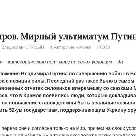
иров. Мирный ультиматум Пути
Владислав ЮРИЦЫН
Авторские колонки
8830
е – категорическое нет, миру на своих условиях – да
ложения Владимира Путина по завершению войны в В
гра с позиции силы. Последний раз такое было в самом
овоенных отчетах силовиков вперемешку со сказками 
урсе, что в Кремле появились люди, которые докладыва
Народ выбрал свет
Странная заб
ой на повышение ставок должны быть реальные козыри
Дарига не ждё
17.10.2024 17:00
29972
ть 52-ум государствам, поддерживающим Украину ор
Авиакомпании
мошенниками
 перемирие и согласна только на мир, причем на своих усл
30.10.2024 14:
ение а-ля «Минск-3» в текущих геополитических раскладах