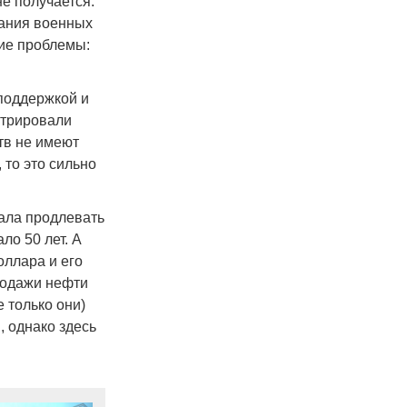
не получается.
вания военных
кие проблемы:
поддержкой и
стрировали
тв не имеют
 то это сильно
тала продлевать
ло 50 лет. А
оллара и его
родажи нефти
е только они)
, однако здесь