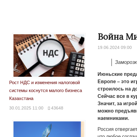
Война М
19.06.2024 09:00
Заморозк
Июньские пред
Европе – это и
Рост НДС и изменения налоговой
строилось на д
системы коснутся малого бизнеса
Сейчас все в к
Казахстана
Значит, за игр
30.01.2025 11:00
43648
можно предъяви
наемниками.
Россия отвергает
что любое соглаш