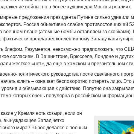
должение войны, но в более худших для Москвы реалиях.
мирные предложения президента Путина сильно удивили м
кспертов. Россия объективно слабее противостоящих ей 52
 в военном плане (атомные бомбы оставляем за скобками).
Война Мир
р фактически предлагает коллективному Западу капитулиро
ть блефом. Разумеется, невозможно предположить, что США
акое согласием. В Вашингтоне, Брюсселе, Лондоне и других
зали жесткое «нет», да еще в хамском и презрительном сти
 военно-политического руководства после сделанного прог
 начать юлить – означает бесповоротно потерять лицо. Это
 уровня и обязывающая к действию. Попутно она закрывает
 тема которых очень популярна в российском информацио
Война Миров.
 какие у Кремля есть козыри, если он
Сороса
е, вынуждающее Запад четко
08.11.2024 09:
 любого мира? Вброс делался с полным