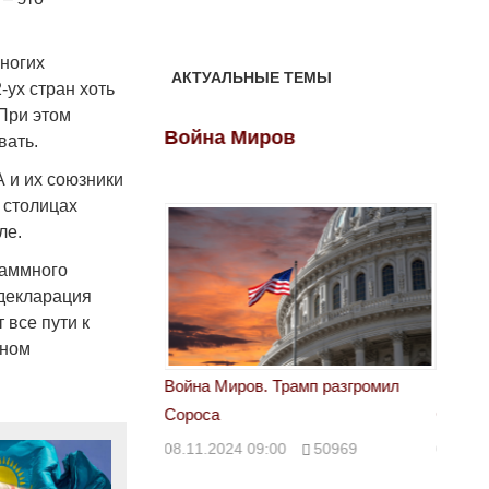
ногих
АКТУАЛЬНЫЕ ТЕМЫ
-ух стран хоть
 При этом
ов
Война Миров
Войн
вать.
 и их союзники
 столицах
ле.
раммного
 декларация
 все пути к
нном
 Трамп разгромил
Война Миров. Трамп разгромил
Война 
Сороса
Сорос
00
50969
08.11.2024 09:00
50969
08.11.