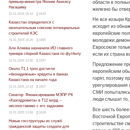
премьер-министра Японии Акихису
области в полны
Нагашиму
железно бы отве
31.01.2025 16:10
1523
Не все козыри Кр
Казахстан определился с
исходит из обна
окончательным списком потенциальных
европейские пол
строителей АЭС
молодежи демонс
31.01.2025 15:20
1800
Евросоюзе тольк
Али Алиева назначили ИО главного
тренера сборной Казахстана по футболу
если их страна вс
31.01.2025 13:30
1597
Предложение пре
Около Т1,1 трлн достигли
европейским обы
«безнадежные» кредиты в банках
горят, поэтому 
Казахстана на начало года
урегулирования 
31.01.2025 13:18
1557
СМИ попытались 
Сенатор: Финансирование МЭПР РК
люди слышат то, 
«Казгидромета» в Т12 млрд –
несопоставимо с его задачами
Все шесть более
31.01.2025 13:00
1634
Восточной Европ
Новые госструктуры из служб
строительстве с
гражданской защиты создали для