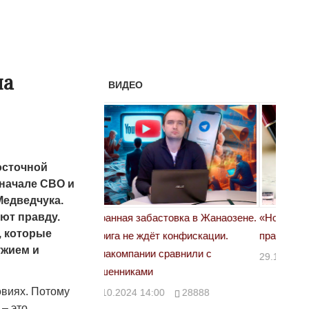
на
ВИДЕО
осточной
 начале СВО и
Медведчука.
ют правду.
астовка в Жанаозене.
«Новый Казахстан не говорит всей
Лондон
, которые
т конфискации.
правды»
28.10.
ужием и
 сравнили с
29.10.2024 09:00
39623
овиях. Потому
00
28888
 – это