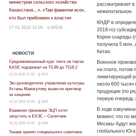
министром сельского хозяйства
рассматривает в
Казахстана…». «Там фамилии всех,
нежелательное.
кто был приближен к власти»
КНДР в определе
27.01.2025 12:00
40536
2018-го) субсиди
Кореи снаряды (
получила 5 млн, 
Китая.
НОВОСТИ
Средневзвешенный курс тенге на торгах
Военное производ
KASE подорожал на Т0,99 до Т518,2
на плато, потом
31.01.2025 17:25
1575
лимитирующий ре
Экс-руководителю управления культуры
около 600 тысяч
Астаны Мажагулову вынесли приговор
продукции (по ря
за хищение
первую очередь з
31.01.2025 16:54
1642
В ходе озвучива
Взаимное признание ЭЦП хотят
запустить в ЕАЭС – Сагинтаев
момент, что по 
31.01.2025 16:42
1590
Москвы будут же
глобального Юга
Токаев принял специального советника