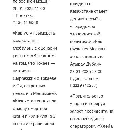
по военной мощи?
говядина в
28.01.2025 11:00
Казахстане станет
Политика
деликатесом?».
136 (40833)
«Парадоксы
«Как могут вымереть
экономической
казахстанцы:
политики». «Как
глобальные сценарии
грузин из Москвы
рисков». «Выезжаем
хочет сделать из
на том, что Токаев —
Атырау Дубай»
китаист» —
22.01.2025 12:00
Сыроежкин о Токаеве
День за днем
1119 (40257)
и Си, секретных
делах и о Масимове».
«Правительство
«Казахстан хвалят за
упорно игнорирует
отмену смертной
запрет президента на
казни и критикуют за
создание единых
пытки и ограничения
операторов». «Хлеба