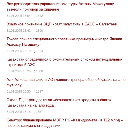
Экс-руководителю управления культуры Астаны Мажагулову
вынесли приговор за хищение
31.01.2025 16:54
1642
Взаимное признание ЭЦП хотят запустить в ЕАЭС – Сагинтаев
31.01.2025 16:42
1590
Токаев принял специального советника премьер-министра Японии
Акихису Нагашиму
31.01.2025 16:10
1523
Казахстан определился с окончательным списком потенциальных
строителей АЭС
31.01.2025 15:20
1800
Али Алиева назначили ИО главного тренера сборной Казахстана по
футболу
31.01.2025 13:30
1597
Около Т1,1 трлн достигли «безнадежные» кредиты в банках
Казахстана на начало года
31.01.2025 13:18
1557
Сенатор: Финансирование МЭПР РК «Казгидромета» в Т12 млрд –
несопоставимо с его задачами