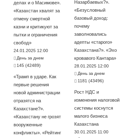
Назарбаевых?».
делах и о Масимове».
«Безусловный
«Казахстан хвалят за
базовый доход:
отмену смертной
почему
казни и критикуют за
заволновались
пытки и ограничения
адепты «старого»
свобод»
Казахстана?». «Эхо
24.01.2025 12:00
День за днем
кровавого Кантара»
145 (42489)
28.01.2025 12:00
День за днем
«Трамп в ударе. Как
1181 (43496)
первые решения
Рост НДС и
новой администрации
изменения налоговой
отразятся на
системы коснутся
Казахстане?».
малого бизнеса
«Казахстану не грозят
Казахстана
вооруженные
30.01.2025 11:00
конфликты». «Рейтинг