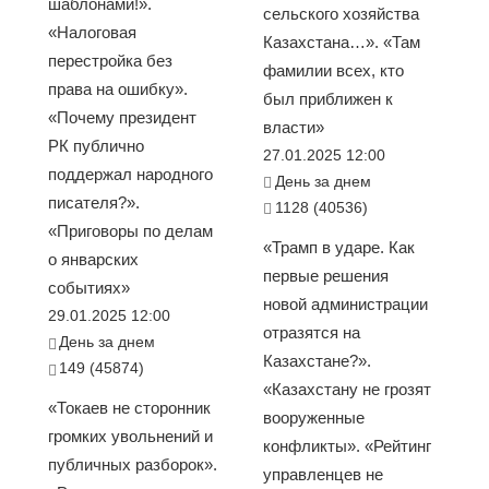
шаблонами!».
сельского хозяйства
«Налоговая
Казахстана…». «Там
перестройка без
фамилии всех, кто
права на ошибку».
был приближен к
«Почему президент
власти»
РК публично
27.01.2025 12:00
поддержал народного
День за днем
писателя?».
1128 (40536)
«Приговоры по делам
«Трамп в ударе. Как
о январских
первые решения
событиях»
новой администрации
29.01.2025 12:00
отразятся на
День за днем
Казахстане?».
149 (45874)
«Казахстану не грозят
«Токаев не сторонник
вооруженные
громких увольнений и
конфликты». «Рейтинг
публичных разборок».
управленцев не