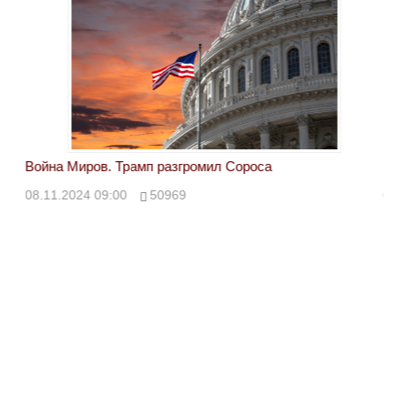
Война Миров. Трамп разгромил Сороса
Вой
08.11.2024 09:00
50969
08.