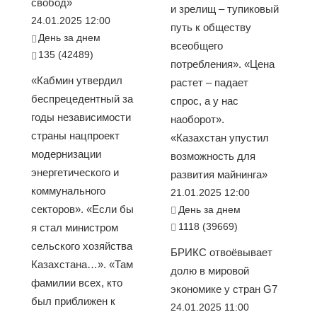
свобод»
и зрелищ – тупиковый
24.01.2025 12:00
путь к обществу
День за днем
всеобщего
135 (42489)
потребления». «Цена
«Кабмин утвердил
растет – падает
беспрецедентный за
спрос, а у нас
годы независимости
наоборот».
страны нацпроект
«Казахстан упустил
модернизации
возможность для
энергетического и
развития майнинга»
коммунального
21.01.2025 12:00
секторов». «Если бы
День за днем
1118 (39669)
я стал министром
сельского хозяйства
БРИКС отвоёвывает
Казахстана…». «Там
долю в мировой
фамилии всех, кто
экономике у стран G7
был приближен к
24.01.2025 11:00