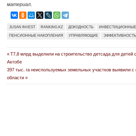
материал.
JUSAN INVEST
RANKING.KZ
ДОХОДНОСТЬ
ИНВЕСТИЦИОННЫЕ
ПЕНСИОННЫЕ НАКОПЛЕНИЯ
УПРАВЛЯЮЩИЕ
ЭФФЕКТИВНОСТ
Previous
Т7,8 млрд выделили на строительство детсада для детей 
Навигация
Post:
Актобе
по
Next
397 тыс. га неиспользуемых земельных участков выявили с 
Post:
области
записям