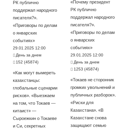
«Почему президент
РК публично
РК публично
поддержал народного
поддержал народного
писателя?».
писателя?».
«Приговоры по делам
«Приговоры по делам
о январских
о январских
событиях»
событиях»
29.01.2025 12:00
День за днем
29.01.2025 12:00
152 (45874)
День за днем
1253 (45874)
«Как могут вымереть
«Токаев не сторонник
казахстанцы:
громких увольнений и
глобальные сценарии
публичных разборок».
рисков». «Выезжаем
«Риски для
на том, что Токаев —
Казахстана». «В
китаист» —
Казахстане снова
Сыроежкин о Токаеве
защищают семью
и Си, секретных