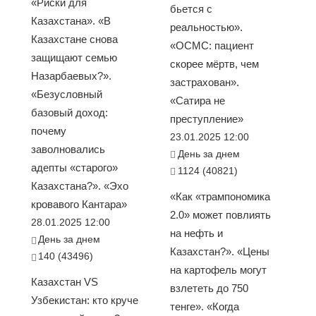
«Риски для
бьется с
Казахстана». «В
реальностью».
Казахстане снова
«ОСМС: пациент
защищают семью
скорее мёртв, чем
Назарбаевых?».
застрахован».
«Безусловный
«Сатира не
базовый доход:
преступление»
почему
23.01.2025 12:00
заволновались
День за днем
адепты «старого»
1124 (40821)
Казахстана?». «Эхо
«Как «трампономика
кровавого Кантара»
2.0» может повлиять
28.01.2025 12:00
на нефть и
День за днем
Казахстан?». «Цены
140 (43496)
на картофель могут
Казахстан VS
взлететь до 750
Узбекистан: кто круче
тенге». «Когда