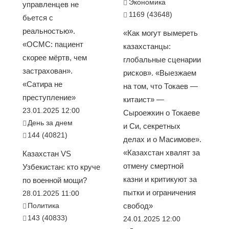
Экономика
управленцев не
1169 (43648)
бьется с
реальностью».
«Как могут вымереть
«ОСМС: пациент
казахстанцы:
скорее мёртв, чем
глобальные сценарии
застрахован».
рисков». «Выезжаем
«Сатира не
на том, что Токаев —
преступление»
китаист» —
23.01.2025 12:00
Сыроежкин о Токаеве
День за днем
и Си, секретных
144 (40821)
делах и о Масимове».
«Казахстан хвалят за
Казахстан VS
отмену смертной
Узбекистан: кто круче
казни и критикуют за
по военной мощи?
пытки и ограничения
28.01.2025 11:00
Политика
свобод»
143 (40833)
24.01.2025 12:00