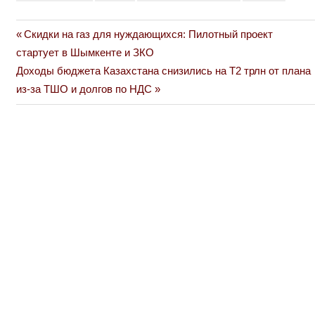
Previous
Скидки на газ для нуждающихся: Пилотный проект
Навигация
Post:
стартует в Шымкенте и ЗКО
по
Next
Доходы бюджета Казахстана снизились на Т2 трлн от плана
Post:
из-за ТШО и долгов по НДС
записям