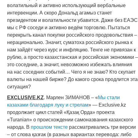
волатильный и активно использующий вербальные
интервенции. А скоро Дональд агамыз станет
президентом и волатильности убавится. Даже без ЕАЭС
мы с РФ соседи и активно ведём торговлю. Пытаться
перекрыть канал покупки российского продовольствия –
нерационально. Значит, суматоха российского рынка к
нам зайдёт через курс и инфляцию. Тенге не привязан к
рублю, а просто казахстанская и российская экономики –
это соседние, а значит, невозможно избежать влияния
на нас соседних событий… Чего я не знаю? Кто скупает
валюты на нашей бирже? До какого срока продлится эта
ситуация?
EXCLUSIVE
.
KZ
. Марлен ЗИМАНОВ – «
Мы стали
казахами благодаря луку и стрелам
» — Exclusive.kz
продолжает цикл статей «Қазақ Орда» проекта
«Turanian» о происхождении самоназвания казахского
народа. В
прошлом тексте
рассматривались три версии
– от слова қазғак (в разных вариантах перевода: либо