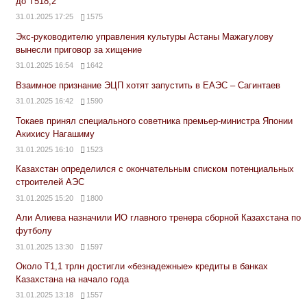
до Т518,2
31.01.2025 17:25
1575
Экс-руководителю управления культуры Астаны Мажагулову
вынесли приговор за хищение
31.01.2025 16:54
1642
Взаимное признание ЭЦП хотят запустить в ЕАЭС – Сагинтаев
31.01.2025 16:42
1590
Токаев принял специального советника премьер-министра Японии
Акихису Нагашиму
31.01.2025 16:10
1523
Казахстан определился с окончательным списком потенциальных
строителей АЭС
31.01.2025 15:20
1800
Али Алиева назначили ИО главного тренера сборной Казахстана по
футболу
31.01.2025 13:30
1597
Около Т1,1 трлн достигли «безнадежные» кредиты в банках
Казахстана на начало года
31.01.2025 13:18
1557