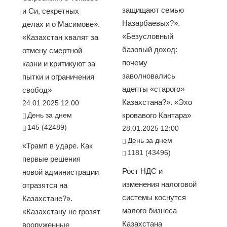
защищают семью
и Си, секретных
Назарбаевых?».
делах и о Масимове».
«Безусловный
«Казахстан хвалят за
базовый доход:
отмену смертной
почему
казни и критикуют за
заволновались
пытки и ограничения
адепты «старого»
свобод»
Казахстана?». «Эхо
24.01.2025 12:00
День за днем
кровавого Кантара»
145 (42489)
28.01.2025 12:00
День за днем
«Трамп в ударе. Как
1181 (43496)
первые решения
Рост НДС и
новой администрации
изменения налоговой
отразятся на
системы коснутся
Казахстане?».
малого бизнеса
«Казахстану не грозят
Казахстана
вооруженные