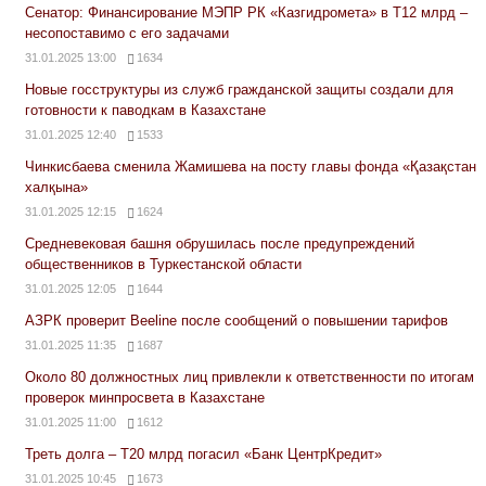
Сенатор: Финансирование МЭПР РК «Казгидромета» в Т12 млрд –
несопоставимо с его задачами
31.01.2025 13:00
1634
Новые госструктуры из служб гражданской защиты создали для
готовности к паводкам в Казахстане
31.01.2025 12:40
1533
Чинкисбаева сменила Жамишева на посту главы фонда «Қазақстан
халқына»
31.01.2025 12:15
1624
Средневековая башня обрушилась после предупреждений
общественников в Туркестанской области
31.01.2025 12:05
1644
АЗРК проверит Beeline после сообщений о повышении тарифов
31.01.2025 11:35
1687
Около 80 должностных лиц привлекли к ответственности по итогам
проверок минпросвета в Казахстане
31.01.2025 11:00
1612
Треть долга – Т20 млрд погасил «Банк ЦентрКредит»
31.01.2025 10:45
1673