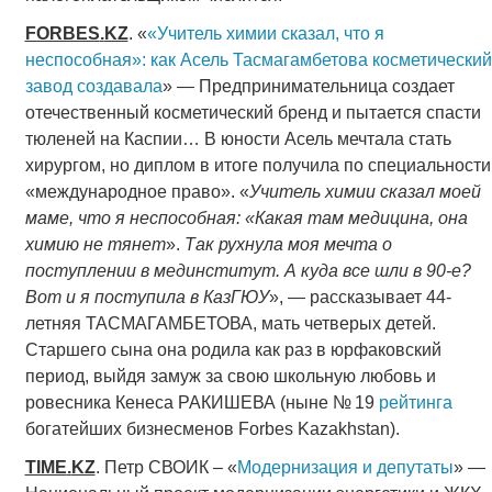
FORBES
.
KZ
. «
«Учитель химии сказал, что я
неспособная»: как Асель Тасмагамбетова косметический
завод создавала
» — Предпринимательница создает
отечественный косметический бренд и пытается спасти
тюленей на Каспии… В юности Асель мечтала стать
хирургом, но диплом в итоге получила по специальности
«международное право». «
Учитель химии сказал моей
маме, что я неспособная: «Какая там медицина, она
химию не тянет
».
Так рухнула моя мечта о
поступлении в мединститут. А куда все шли в 90-е?
Вот и я поступила в КазГЮУ
», — рассказывает 44-
летняя ТАСМАГАМБЕТОВА, мать четверых детей.
Старшего сына она родила как раз в юрфаковский
период, выйдя замуж за свою школьную любовь и
ровесника Кенеса РАКИШЕВА (ныне № 19
рейтинга
богатейших бизнесменов Forbes Kazakhstan).
TIME
.
KZ
. Петр СВОИК – «
Модернизация и депутаты
» —