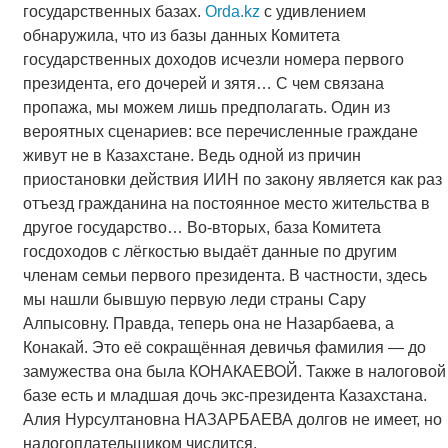
государственных базах.
Orda.kz
c удивлением
обнаружила, что из базы данных Комитета
государственных доходов исчезли номера первого
президента, его дочерей и зятя… С чем связана
пропажа, мы можем лишь предполагать. Один из
вероятных сценариев: все перечисленные граждане
живут не в Казахстане. Ведь одной из причин
приостановки действия ИИН по закону является как раз
отъезд гражданина на постоянное место жительства в
другое государство… Во-вторых, база Комитета
госдоходов с лёгкостью выдаёт данные по другим
членам семьи первого президента. В частности, здесь
мы нашли бывшую первую леди страны Сару
Алпысовну. Правда, теперь она не Назарбаева, а
Конакай. Это её сокращённая девичья фамилия — до
замужества она была КОНАКАЕВОЙ. Также в налоговой
базе есть и младшая дочь экс-президента Казахстана.
Алия Нурсултановна НАЗАРБАЕВА долгов не имеет, но
налогоплательщиком числится.