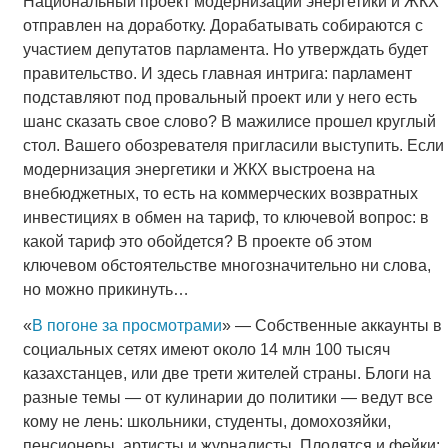
Национальный проект модернизации энергетики и ЖКХ
отправлен на доработку. Дорабатывать собираются с
участием депутатов парламента. Но утверждать будет
правительство. И здесь главная интрига: парламент
подставляют под провальный проект или у него есть
шанс сказать свое слово? В мажилисе прошел круглый
стол. Вашего обозревателя пригласили выступить. Если
модернизация энергетики и ЖКХ выстроена на
внебюджетных, то есть на коммерческих возвратных
инвестициях в обмен на тариф, то ключевой вопрос: в
какой тариф это обойдется? В проекте об этом
ключевом обстоятельстве многозначительно ни слова,
но можно прикинуть…
«
В погоне за просмотрами
» — Собственные аккаунты в
социальных сетях имеют около 14 млн 100 тысяч
казахстанцев, или две трети жителей страны. Блоги на
разные темы — от кулинарии до политики — ведут все
кому не лень: школьники, студенты, домохозяйки,
пенсионеры, артисты и журналисты. Плодятся и фейки: