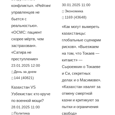
30.01.2025 11:00
конфликты». «Рейтинг
Экономика
управленцев не
1169 (43648)
бьется с
реальностью».
«Как могут вымереть
«ОСМС: пациент
казахстанцы:
скорее мёртв, чем
глобальные сценарии
застрахован».
рисков». «Выезжаем
«Сатира не
на том, что Токаев —
преступление»
китаист» —
23.01.2025 12:00
Сыроежкин о Токаеве
День за днем
и Си, секретных
144 (40821)
делах и о Масимове».
«Казахстан хвалят за
Казахстан VS
отмену смертной
Узбекистан: кто круче
казни и критикуют за
по военной мощи?
пытки и ограничения
28.01.2025 11:00
Политика
свобод»