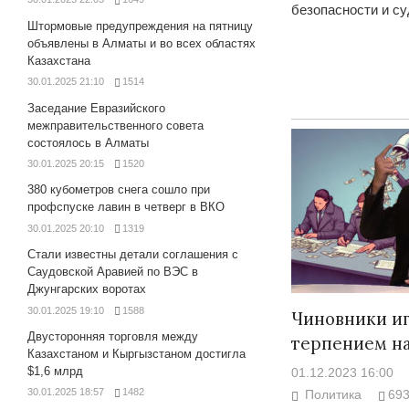
безопасности и с
Штормовые предупреждения на пятницу
объявлены в Алматы и во всех областях
Казахстана
30.01.2025 21:10
1514
Заседание Евразийского
межправительственного совета
состоялось в Алматы
30.01.2025 20:15
1520
380 кубометров снега сошло при
профспуске лавин в четверг в ВКО
30.01.2025 20:10
1319
Стали известны детали соглашения с
Саудовской Аравией по ВЭС в
Джунгарских воротах
30.01.2025 19:10
1588
Чиновники и
Двусторонняя торговля между
терпением н
Казахстаном и Кыргызстаном достигла
$1,6 млрд
01.12.2023 16:00
30.01.2025 18:57
1482
Политика
69