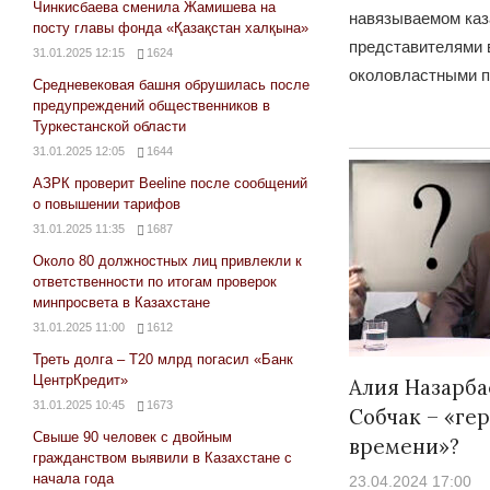
Чинкисбаева сменила Жамишева на
навязываемом ка
посту главы фонда «Қазақстан халқына»
представителями 
31.01.2025 12:15
1624
околовластными 
Средневековая башня обрушилась после
предупреждений общественников в
Туркестанской области
31.01.2025 12:05
1644
АЗРК проверит Beeline после сообщений
о повышении тарифов
31.01.2025 11:35
1687
Около 80 должностных лиц привлекли к
ответственности по итогам проверок
минпросвета в Казахстане
31.01.2025 11:00
1612
Треть долга – Т20 млрд погасил «Банк
ЦентрКредит»
Алия Назарба
31.01.2025 10:45
1673
Собчак – «ге
Свыше 90 человек с двойным
времени»?
гражданством выявили в Казахстане с
начала года
23.04.2024 17:00