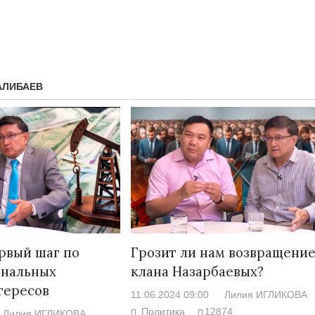
АЛИБАЕВ
Народ выбрал свет
Странная заб
Дарига не ждё
17.10.2024 17:00
29972
рвый шаг по
Грозит ли нам возвращени
Авиакомпании
ональных
клана Назарбаевых?
мошенниками
тересов
11.06.2024 09:00
Лилия ИГЛИКОВА
30.10.2024 14:
Политика
12874
Лилия ИГЛИКОВА