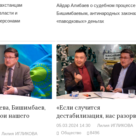
захстанцам
Айдар Алибаев о судебном процессе
власти и
Бишимбаевым, антинародных закона
персонами
«паводковых» деньгах
ева, Бишимбаев,
«Если случится
рои нашего
дестабилизация, нас разорв
05.03.2024 14:30
Лилия ИГЛИКОВА
Общество
8496
Лилия ИГЛИКОВА