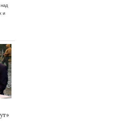
 над
х и
ут»