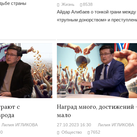
удьбе страны
Жизнь
8538
Айдар Алибаев о тонкой грани между
«трупным донорством» и преступлен
грают с
Наград много, достижений 
арода
мало
Лилия ИГЛИКОВА
27.10.2023 16:30
Лилия ИГЛИКОВА
30
Общество
7652