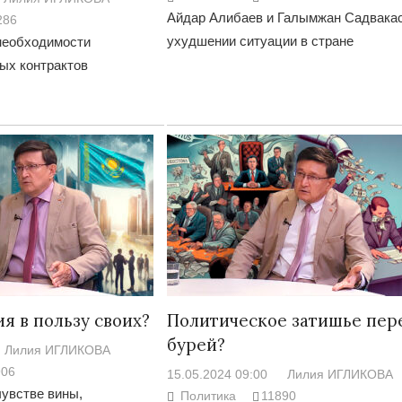
Айдар Алибаев и Галымжан Садвака
286
ухудшении ситуации в стране
необходимости
ых контрактов
Война Мир
я в пользу своих?
Политическое затишье пер
Война Миров.
Сороса
бурей?
Лилия ИГЛИКОВА
08.11.2024 09:
906
15.05.2024 09:00
Лилия ИГЛИКОВА
чувстве вины,
Политика
11890