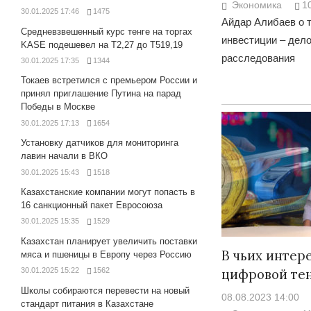
Экономика
1
30.01.2025 17:46
1475
Айдар Алибаев о т
Средневзвешенный курс тенге на торгах
инвестиции – дело
KASE подешевел на Т2,27 до Т519,19
расследования
30.01.2025 17:35
1344
Токаев встретился с премьером России и
принял приглашение Путина на парад
Победы в Москве
30.01.2025 17:13
1654
Установку датчиков для мониторинга
лавин начали в ВКО
30.01.2025 15:43
1518
Казахстанские компании могут попасть в
16 санкционный пакет Евросоюза
30.01.2025 15:35
1529
Казахстан планирует увеличить поставки
В чьих интер
мяса и пшеницы в Европу через Россию
цифровой те
30.01.2025 15:22
1562
Школы собираются перевести на новый
08.08.2023 14:00
стандарт питания в Казахстане