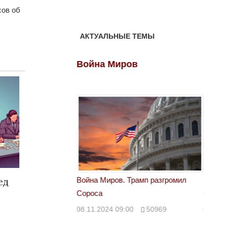
сов об
АКТУАЛЬНЫЕ ТЕМЫ
ов
Война Миров
Войн
ед
 Трамп разгромил
Война Миров. Трамп разгромил
Война 
Сороса
Сорос
00
50969
08.11.2024 09:00
50969
08.11.