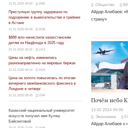
31.01.2025 09:50
1585
Общество
90
Айдар Алибаев: «
Преступную группу задержали по
подозрению в вымогательстве и грабеже
страну»
в Астане
31.01.2025 09:40
1639
$888 млн начислили казахстанским
детям из Нацфонда в 2025 году
31.01.2025 09:25
1474
Цены на нефть изменились
разнонаправленно на мировых биржах
31.01.2025 09:10
1509
Цена на золото повысилась по итогам
вечернего межбанковского фиксинга в
Лондоне в четверг
31.01.2025 08:45
1548
Почём небо К
13.02.2024 09:00
Казахский национальный университет
искусств получил имя Куляш
Экономика
5
Байсеитовой
Айдар Алибаев о 
30.01.2025 22:05
1649