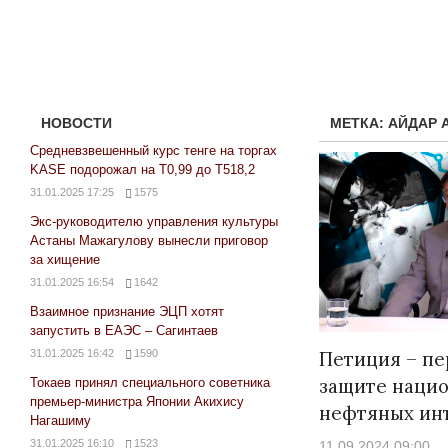
НОВОСТИ
МЕТКА:
АЙДАР 
Средневзвешенный курс тенге на торгах
KASE подорожал на Т0,99 до Т518,2
31.01.2025 17:25
1575
Экс-руководителю управления культуры
Астаны Мажагулову вынесли приговор
за хищение
31.01.2025 16:54
1642
Взаимное признание ЭЦП хотят
запустить в ЕАЭС – Сагинтаев
31.01.2025 16:42
1590
Петиция – пе
защите наци
Токаев принял специального советника
премьер-министра Японии Акихису
нефтяных ин
Нагашиму
31.01.2025 16:10
1523
11.09.2024 09:00