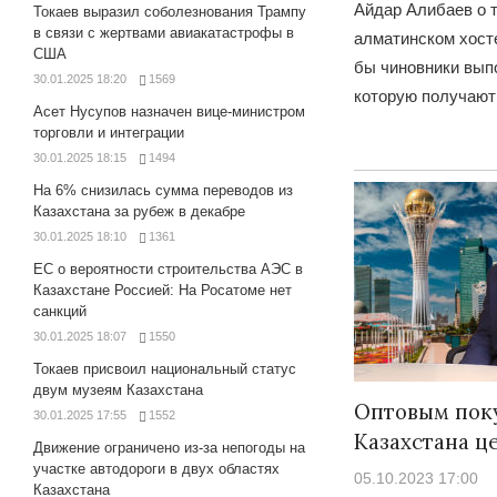
Айдар Алибаев о т
Токаев выразил соболезнования Трампу
в связи с жертвами авиакатастрофы в
алматинском хосте
США
бы чиновники выпо
30.01.2025 18:20
1569
которую получают
Асет Нусупов назначен вице-министром
торговли и интеграции
30.01.2025 18:15
1494
На 6% снизилась сумма переводов из
Казахстана за рубеж в декабре
30.01.2025 18:10
1361
ЕС о вероятности строительства АЭС в
Казахстане Россией: На Росатоме нет
санкций
30.01.2025 18:07
1550
Токаев присвоил национальный статус
двум музеям Казахстана
Оптовым поку
30.01.2025 17:55
1552
Казахстана ц
Движение ограничено из-за непогоды на
участке автодороги в двух областях
05.10.2023 17:00
Казахстана