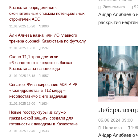
Экономика
9
Казахстан определился с
окончательным списком потенциальных
Айдар Алибаев о 
строителей АЭС
раскрытия нефтян
31.01.2025 15:20
1800
Али Алиева назначили ИО главного
тренера сборной Казахстана по футболу
31.01.2025 13:30
1597
Около Т1,1 трлн достигли
«безнадежные» кредиты в банках
Казахстана на начало года
31.01.2025 13:18
1557
Сенатор: Финансирование МЭПР РК
«Казгидромета» в Т12 млрд –
несопоставимо с его задачами
31.01.2025 13:00
1634
Либерализаци
Новые госструктуры из служб
гражданской защиты создали для
05.06.2024 09:00
готовности к паводкам в Казахстане
Политика
10
31.01.2025 12:40
1533
Айдар Алибаев о 