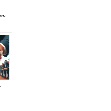
ием
–