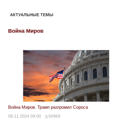
АКТУАЛЬНЫЕ ТЕМЫ
Война Миров
Во
Война Миров. Трамп разгромил Сороса
Вой
08.11.2024 09:00
50969
08.