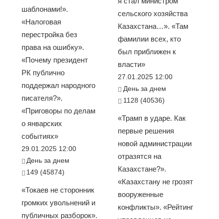
я стал министром
шаблонами!».
сельского хозяйства
«Налоговая
Казахстана…». «Там
перестройка без
фамилии всех, кто
права на ошибку».
был приближен к
«Почему президент
власти»
РК публично
27.01.2025 12:00
поддержал народного
День за днем
писателя?».
1128 (40536)
«Приговоры по делам
«Трамп в ударе. Как
о январских
первые решения
событиях»
новой администрации
29.01.2025 12:00
отразятся на
День за днем
Казахстане?».
149 (45874)
«Казахстану не грозят
«Токаев не сторонник
вооруженные
громких увольнений и
конфликты». «Рейтинг
публичных разборок».