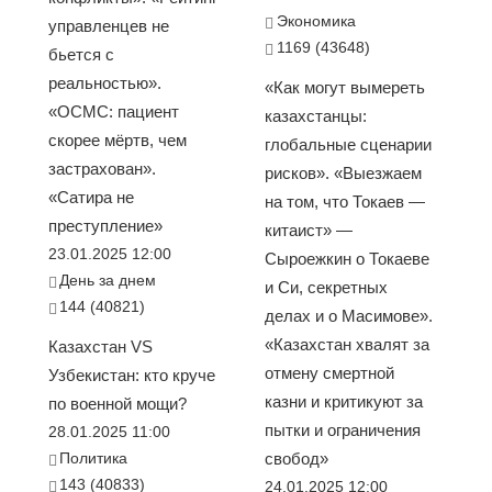
Экономика
управленцев не
1169 (43648)
бьется с
реальностью».
«Как могут вымереть
«ОСМС: пациент
казахстанцы:
скорее мёртв, чем
глобальные сценарии
застрахован».
рисков». «Выезжаем
«Сатира не
на том, что Токаев —
преступление»
китаист» —
23.01.2025 12:00
Сыроежкин о Токаеве
День за днем
и Си, секретных
144 (40821)
делах и о Масимове».
«Казахстан хвалят за
Казахстан VS
отмену смертной
Узбекистан: кто круче
казни и критикуют за
по военной мощи?
пытки и ограничения
28.01.2025 11:00
Политика
свобод»
143 (40833)
24.01.2025 12:00