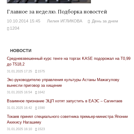
Главное за неделю. Подборка новостей
10.10.2014 15:45
Лилия ИГЛИКОВА
День за днем
1204
НОВОСТИ
Средневзвешенный курс тенге на торгах KASE подорожал на Т0,99
до Т518,2
31.01.2025 17:25
1575
Экс-руководителю управления культуры Астаны Мажагулову
вынесли приговор за хищение
31.01.2025 16:54
1642
Взаимное признание ЭЦП хотят запустить в ЕАЭС – Сагинтаев
31.01.2025 16:42
1590
Токаев принял специального советника премьер-министра Японии
Акихису Нагашиму
31.01.2025 16:10
1523