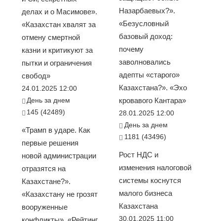
Назарбаевых?».
делах и о Масимове».
«Безусловный
«Казахстан хвалят за
базовый доход:
отмену смертной
почему
казни и критикуют за
заволновались
пытки и ограничения
адепты «старого»
свобод»
Казахстана?». «Эхо
24.01.2025 12:00
День за днем
кровавого Кантара»
145 (42489)
28.01.2025 12:00
День за днем
«Трамп в ударе. Как
1181 (43496)
первые решения
Рост НДС и
новой администрации
изменения налоговой
отразятся на
системы коснутся
Казахстане?».
малого бизнеса
«Казахстану не грозят
Казахстана
вооруженные
30.01.2025 11:00
конфликты». «Рейтинг