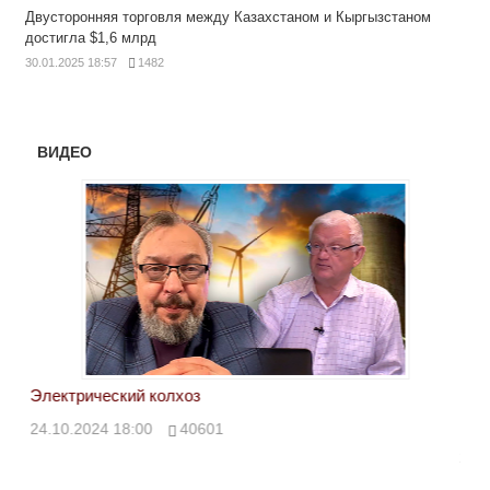
Двусторонняя торговля между Казахстаном и Кыргызстаном
достигла $1,6 млрд
30.01.2025 18:57
1482
ВИДЕО
Электрический колхоз
БРИ
кол
24.10.2024 18:00
40601
24.