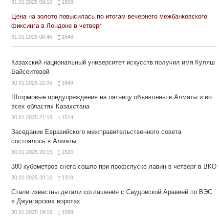
31.01.2025 09:10
1509
Цена на золото повысилась по итогам вечернего межбанковского
фиксинга в Лондоне в четверг
31.01.2025 08:45
1548
Казахский национальный университет искусств получил имя Куляш
Байсеитовой
30.01.2025 22:05
1649
Штормовые предупреждения на пятницу объявлены в Алматы и во
всех областях Казахстана
30.01.2025 21:10
1514
Заседание Евразийского межправительственного совета
состоялось в Алматы
30.01.2025 20:15
1520
380 кубометров снега сошло при профспуске лавин в четверг в ВКО
30.01.2025 20:10
1319
Стали известны детали соглашения с Саудовской Аравией по ВЭС
в Джунгарских воротах
30.01.2025 19:10
1588