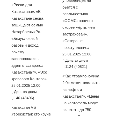
управленцев не
«Риски для
бьется с
Казахстана». «В
реальностью».
Казахстане снова
«ОСМС: пациент
защищают семью
скорее мёртв, чем
Назарбаевых?».
застрахован».
«Безусловный
«Сатира не
базовый доход:
преступление»
почему
23.01.2025 12:00
заволновались
День за днем
адепты «старого»
1124 (40821)
Казахстана?». «Эхо
«Как «трампономика
кровавого Кантара»
2.0» может повлиять
28.01.2025 12:00
на нефть и
День за днем
Казахстан?». «Цены
140 (43496)
на картофель могут
Казахстан VS
взлететь до 750
Узбекистан: кто круче