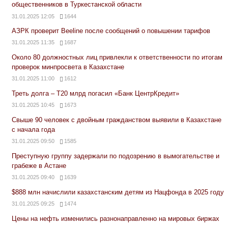
общественников в Туркестанской области
31.01.2025 12:05
1644
АЗРК проверит Beeline после сообщений о повышении тарифов
31.01.2025 11:35
1687
Около 80 должностных лиц привлекли к ответственности по итогам
проверок минпросвета в Казахстане
31.01.2025 11:00
1612
Треть долга – Т20 млрд погасил «Банк ЦентрКредит»
31.01.2025 10:45
1673
Свыше 90 человек с двойным гражданством выявили в Казахстане
с начала года
31.01.2025 09:50
1585
Преступную группу задержали по подозрению в вымогательстве и
грабеже в Астане
31.01.2025 09:40
1639
$888 млн начислили казахстанским детям из Нацфонда в 2025 году
31.01.2025 09:25
1474
Цены на нефть изменились разнонаправленно на мировых биржах