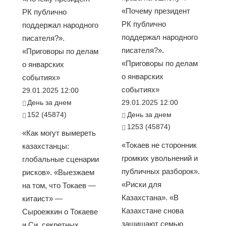
«Почему президент
РК публично
РК публично
поддержал народного
поддержал народного
писателя?».
писателя?».
«Приговоры по делам
«Приговоры по делам
о январских
о январских
событиях»
событиях»
29.01.2025 12:00
День за днем
29.01.2025 12:00
152 (45874)
День за днем
1253 (45874)
«Как могут вымереть
«Токаев не сторонник
казахстанцы:
громких увольнений и
глобальные сценарии
публичных разборок».
рисков». «Выезжаем
«Риски для
на том, что Токаев —
Казахстана». «В
китаист» —
Казахстане снова
Сыроежкин о Токаеве
защищают семью
и Си, секретных