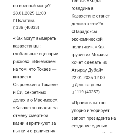
тенге». «Когда
по военной мощи?
говядина в
28.01.2025 11:00
Казахстане станет
Политика
деликатесом?».
136 (40833)
«Парадоксы
«Как могут вымереть
экономической
казахстанцы:
политики». «Как
глобальные сценарии
грузин из Москвы
рисков». «Выезжаем
хочет сделать из
на том, что Токаев —
Атырау Дубай»
китаист» —
22.01.2025 12:00
Сыроежкин о Токаеве
День за днем
1119 (40257)
и Си, секретных
делах и о Масимове».
«Правительство
«Казахстан хвалят за
упорно игнорирует
отмену смертной
запрет президента на
казни и критикуют за
создание единых
пытки и ограничения