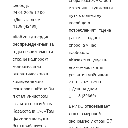
операторов». «Хлеба
свобод»
и зрелищ – тупиковый
24.01.2025 12:00
путь к обществу
День за днем
всеобщего
135 (42489)
потребления». «Цена
«Кабмин утвердил
растет – падает
беспрецедентный за
спрос, а у нас
годы независимости
наоборот».
страны нацпроект
«Казахстан упустил
модернизации
возможность для
энергетического и
развития майнинга»
коммунального
21.01.2025 12:00
секторов». «Если бы
День за днем
1118 (39669)
я стал министром
сельского хозяйства
БРИКС отвоёвывает
Казахстана…». «Там
долю в мировой
фамилии всех, кто
экономике у стран G7
был приближен к