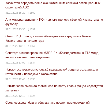
Казахстан определился с окончательным списком потенциальных
строителей АЭС
31.01.2025 15:20
1800
Али Алиева назначили ИО главного тренера сборной Казахстана по
футболу
31.01.2025 13:30
1597
Около Т1,1 трлн достигли «безнадежные» кредиты в банках
Казахстана на начало года
31.01.2025 13:18
1557
Сенатор: Финансирование МЭПР РК «Казгидромета» в Т12 млрд –
несопоставимо с его задачами
31.01.2025 13:00
1634
Новые госструктуры из служб гражданской защиты создали для
готовности к паводкам в Казахстане
31.01.2025 12:40
1533
Чинкисбаева сменила Жамишева на посту главы фонда «Қазақстан
халқына»
31.01.2025 12:15
1624
Средневековая башня обрушилась после предупреждений