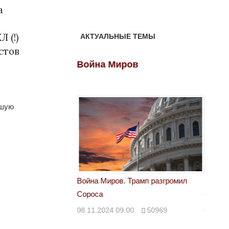
а
в
 (!)
АКТУАЛЬНЫЕ ТЕМЫ
стов
ов
Война Миров
Войн
вшую
 Трамп разгромил
Война Миров. Трамп разгромил
Война 
Сороса
Сорос
00
50969
08.11.2024 09:00
50969
08.11.