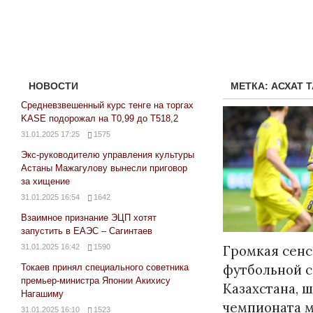
НОВОСТИ
МЕТКА:
АСХАТ 
Средневзвешенный курс тенге на торгах
KASE подорожал на Т0,99 до Т518,2
31.01.2025 17:25
1575
Экс-руководителю управления культуры
Астаны Мажагулову вынесли приговор
за хищение
31.01.2025 16:54
1642
Взаимное признание ЭЦП хотят
Народ выбрал свет
запустить в ЕАЭС – Сагинтаев
17.10.2024 17:00
2
31.01.2025 16:42
1590
Громкая сенс
футбольной 
Токаев принял специального советника
премьер-министра Японии Акихису
Казахстана, 
Нагашиму
чемпионата м
31.01.2025 16:10
1523