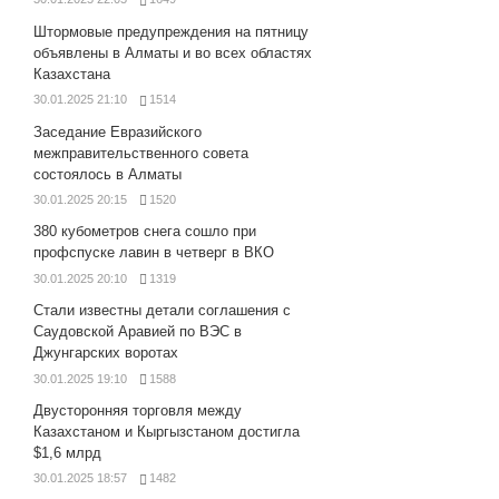
Штормовые предупреждения на пятницу
объявлены в Алматы и во всех областях
Казахстана
30.01.2025 21:10
1514
Заседание Евразийского
межправительственного совета
состоялось в Алматы
30.01.2025 20:15
1520
380 кубометров снега сошло при
профспуске лавин в четверг в ВКО
30.01.2025 20:10
1319
Стали известны детали соглашения с
Саудовской Аравией по ВЭС в
Джунгарских воротах
30.01.2025 19:10
1588
Двусторонняя торговля между
Казахстаном и Кыргызстаном достигла
$1,6 млрд
30.01.2025 18:57
1482