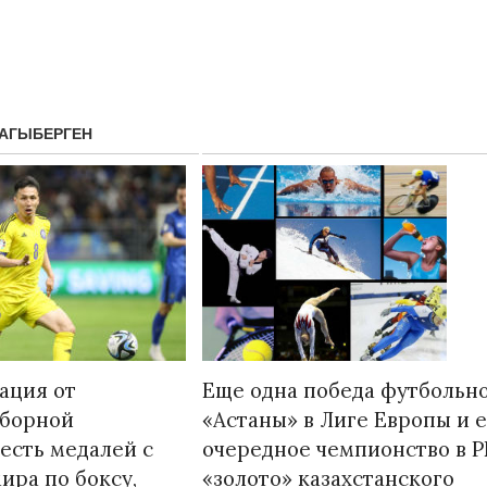
ТАГЫБЕРГЕН
Странная забастовка в Жанаозене.
«Новый Казахс
Дарига не ждёт конфискации.
правды»
9972
ация от
Еще одна победа футбольн
Авиакомпании сравнили с
29.10.2024 09:
сборной
«Астаны» в Лиге Европы и 
мошенниками
шесть медалей с
очередное чемпионство в Р
30.10.2024 14:00
28888
ира по боксу,
«золото» казахстанского