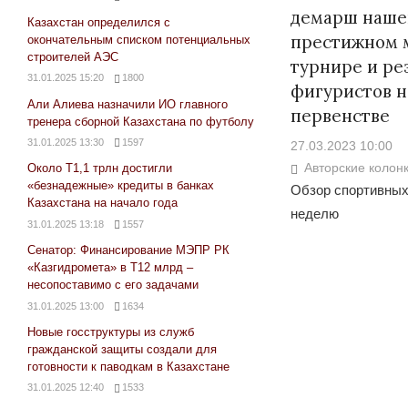
демарш наше
Казахстан определился с
престижном 
окончательным списком потенциальных
строителей АЭС
турнире и ре
31.01.2025 15:20
1800
фигуристов 
Али Алиева назначили ИО главного
первенстве
тренера сборной Казахстана по футболу
31.01.2025 13:30
1597
27.03.2023 10:00
Авторские колон
Около Т1,1 трлн достигли
«безнадежные» кредиты в банках
Обзор спортивных
Казахстана на начало года
неделю
31.01.2025 13:18
1557
Сенатор: Финансирование МЭПР РК
«Казгидромета» в Т12 млрд –
несопоставимо с его задачами
31.01.2025 13:00
1634
Новые госструктуры из служб
гражданской защиты создали для
готовности к паводкам в Казахстане
31.01.2025 12:40
1533