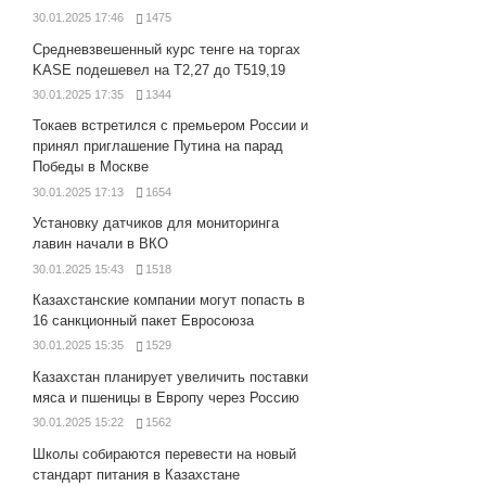
30.01.2025 17:46
1475
Средневзвешенный курс тенге на торгах
KASE подешевел на Т2,27 до Т519,19
30.01.2025 17:35
1344
Токаев встретился с премьером России и
принял приглашение Путина на парад
Победы в Москве
30.01.2025 17:13
1654
Установку датчиков для мониторинга
лавин начали в ВКО
30.01.2025 15:43
1518
Казахстанские компании могут попасть в
16 санкционный пакет Евросоюза
30.01.2025 15:35
1529
Казахстан планирует увеличить поставки
мяса и пшеницы в Европу через Россию
30.01.2025 15:22
1562
Школы собираются перевести на новый
стандарт питания в Казахстане