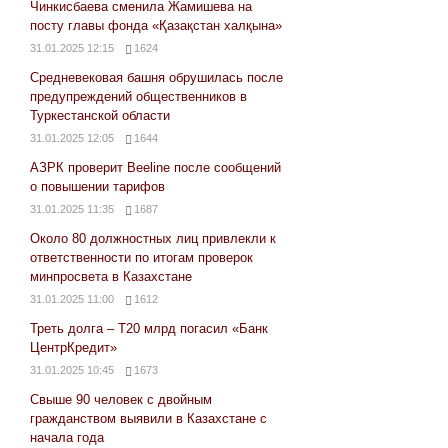
Чинкисбаева сменила Жамишева на
посту главы фонда «Қазақстан халқына»
31.01.2025 12:15
1624
Средневековая башня обрушилась после
предупреждений общественников в
Туркестанской области
31.01.2025 12:05
1644
АЗРК проверит Beeline после сообщений
о повышении тарифов
31.01.2025 11:35
1687
Около 80 должностных лиц привлекли к
ответственности по итогам проверок
минпросвета в Казахстане
31.01.2025 11:00
1612
Треть долга – Т20 млрд погасил «Банк
ЦентрКредит»
31.01.2025 10:45
1673
Свыше 90 человек с двойным
гражданством выявили в Казахстане с
начала года