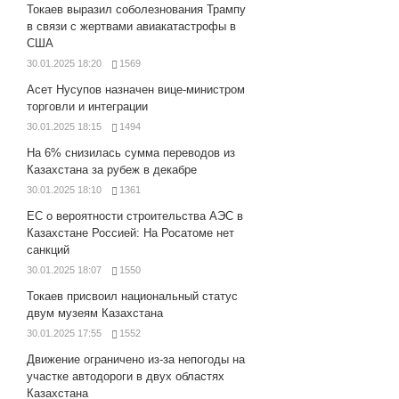
Токаев выразил соболезнования Трампу
в связи с жертвами авиакатастрофы в
США
30.01.2025 18:20
1569
Асет Нусупов назначен вице-министром
торговли и интеграции
30.01.2025 18:15
1494
На 6% снизилась сумма переводов из
Казахстана за рубеж в декабре
30.01.2025 18:10
1361
ЕС о вероятности строительства АЭС в
Казахстане Россией: На Росатоме нет
санкций
30.01.2025 18:07
1550
Токаев присвоил национальный статус
двум музеям Казахстана
30.01.2025 17:55
1552
Движение ограничено из-за непогоды на
участке автодороги в двух областях
Казахстана