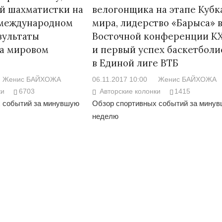
й шахматистки на
велогонщика на этапе Кубк
международном
мира, лидерство «Барыса» 
зультаты
Восточной конференции КХЛ
на мировом
и первый успех баскетболи
в Единой лиге ВТБ
Война Мир
Женис БАЙХОЖА
06.11.2017 10:00
Женис БАЙХОЖА
ки
6703
Авторские колонки
1415
 событий за минувшую
Обзор спортивных событий за мину
неделю
Война Миров.
Сороса
08.11.2024 09: