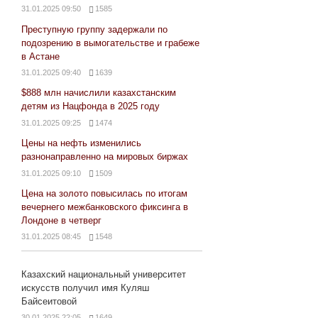
31.01.2025 09:50
1585
Преступную группу задержали по
подозрению в вымогательстве и грабеже
в Астане
31.01.2025 09:40
1639
$888 млн начислили казахстанским
детям из Нацфонда в 2025 году
31.01.2025 09:25
1474
Цены на нефть изменились
разнонаправленно на мировых биржах
31.01.2025 09:10
1509
Цена на золото повысилась по итогам
вечернего межбанковского фиксинга в
Лондоне в четверг
31.01.2025 08:45
1548
Казахский национальный университет
искусств получил имя Куляш
Байсеитовой
30.01.2025 22:05
1649