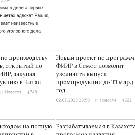
мых в деле о первых
аншетах адвокат Рашид
вает неизвестные
го уголовного дела
 по производству
Новый проект по программ
в, открытый по
ФИИР в Семее позволит
ИР, закупал
увеличить выпуск
укцию в Китае
промпродукции до Т1 млрд 
год
Новости
748
02.07.2013 15:59
Новости
522
выходом на полную
Разрабатываемая в Казахст
едприятий в
программа развития