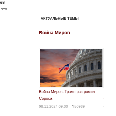
ния
 это
АКТУАЛЬНЫЕ ТЕМЫ
ов
Война Миров
Войн
 Трамп разгромил
Война Миров. Трамп разгромил
Война 
Сороса
Сорос
00
50969
08.11.2024 09:00
50969
08.11.