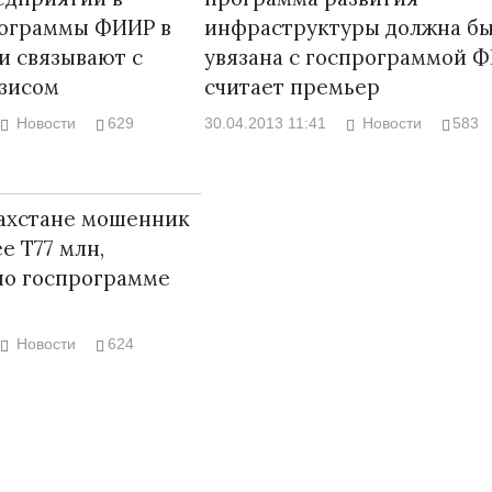
рограммы ФИИР в
инфраструктуры должна бы
и связывают с
увязана с госпрограммой Ф
зисом
считает премьер
Новости
629
30.04.2013 11:41
Новости
583
ахстане мошенник
е Т77 млн,
по госпрограмме
Новости
624