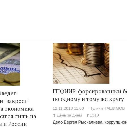
Народ выбрал свет
Странная
ГПФИИР: форсированный б
оведет
Дарига н
по одному и тому же кругу
17.10.2024 17:00
29972
и “закроет”
Авиакомп
ша экономика
12.11.2013 11:00
Тулкин ТАШИМОВ
мошенни
День за днем
1319
ится лишь на
30.10.202
Дело Бергея Рыскалиева, коррупцио
 и России