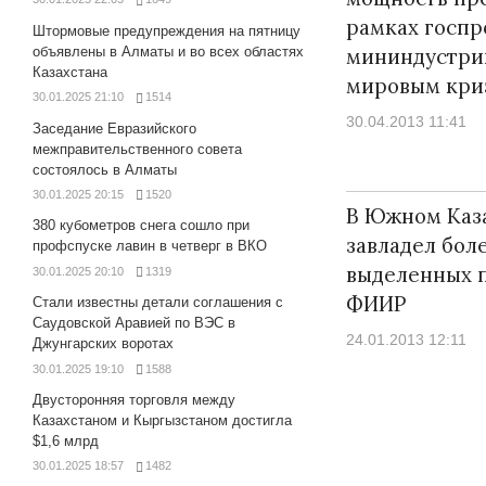
рамках госп
Штормовые предупреждения на пятницу
объявлены в Алматы и во всех областях
мининдустри
Казахстана
мировым кри
30.01.2025 21:10
1514
30.04.2013 11:41
Заседание Евразийского
межправительственного совета
состоялось в Алматы
30.01.2025 20:15
1520
В Южном Каз
380 кубометров снега сошло при
завладел боле
профспуске лавин в четверг в ВКО
выделенных 
30.01.2025 20:10
1319
ФИИР
Стали известны детали соглашения с
Саудовской Аравией по ВЭС в
24.01.2013 12:11
Джунгарских воротах
30.01.2025 19:10
1588
Двусторонняя торговля между
Казахстаном и Кыргызстаном достигла
$1,6 млрд
30.01.2025 18:57
1482