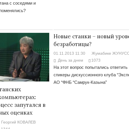
тана с соседями и
 поменялись?
Новые станки – новый уров
безработицы?
01.11.2013 11:30
Жумабике ЖУНУС
День за днем
1073
На этот вопрос попытались ответить
спикеры дискуссионного клуба “Эксп
АО “ФНБ “Самрук-Казына”
станских
компьютерах:
цесс запутался в
ных оценках
Георгий КОВАЛЕВ
1344