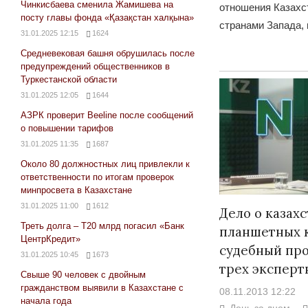
Чинкисбаева сменила Жамишева на
отношения Казахс
посту главы фонда «Қазақстан халқына»
странами Запада,
31.01.2025 12:15
1624
Средневековая башня обрушилась после
предупреждений общественников в
Туркестанской области
31.01.2025 12:05
1644
АЗРК проверит Beeline после сообщений
о повышении тарифов
31.01.2025 11:35
1687
Около 80 должностных лиц привлекли к
ответственности по итогам проверок
минпросвета в Казахстане
31.01.2025 11:00
1612
Дело о казах
Треть долга – Т20 млрд погасил «Банк
планшетных 
ЦентрКредит»
судебный про
31.01.2025 10:45
1673
трех эксперт
Свыше 90 человек с двойным
гражданством выявили в Казахстане с
08.11.2013 12:22
начала года
День за днем