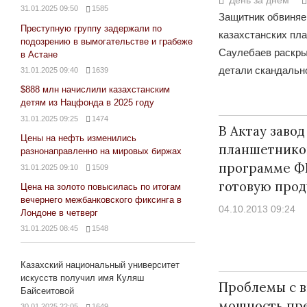
31.01.2025 09:50
1585
Защитник обвиняе
Преступную группу задержали по
казахстанских пл
подозрению в вымогательстве и грабеже
Саулебаев раскры
в Астане
детали скандально
31.01.2025 09:40
1639
$888 млн начислили казахстанским
детям из Нацфонда в 2025 году
31.01.2025 09:25
1474
В Актау завод
Цены на нефть изменились
планшетнико
разнонаправленно на мировых биржах
программе ФИ
31.01.2025 09:10
1509
готовую прод
Цена на золото повысилась по итогам
вечернего межбанковского фиксинга в
04.10.2013 09:24
Лондоне в четверг
31.01.2025 08:45
1548
Казахский национальный университет
искусств получил имя Куляш
Проблемы с 
Байсеитовой
мощность пр
30.01.2025 22:05
1649