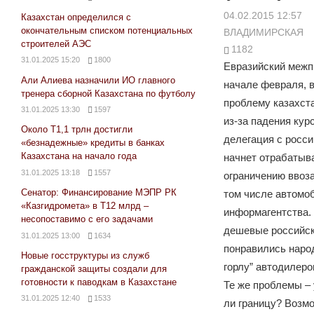
04.02.2015 12:57
Казахстан определился с
окончательным списком потенциальных
ВЛАДИМИРСКАЯ
строителей АЭС
1182
31.01.2025 15:20
1800
Евразийский межп
Али Алиева назначили ИО главного
начале февраля, 
тренера сборной Казахстана по футболу
проблему казахст
31.01.2025 13:30
1597
из-за падения кур
Около Т1,1 трлн достигли
делегация с росс
«безнадежные» кредиты в банках
Казахстана на начало года
начнет отрабатыв
31.01.2025 13:18
1557
ограничению ввоза
Сенатор: Финансирование МЭПР РК
том числе автомо
«Казгидромета» в Т12 млрд –
информагентства.
несопоставимо с его задачами
дешевые российск
31.01.2025 13:00
1634
понравились народ
Новые госструктуры из служб
горлу” автодилеро
гражданской защиты создали для
готовности к паводкам в Казахстане
Те же проблемы – 
31.01.2025 12:40
1533
ли границу? Возмо