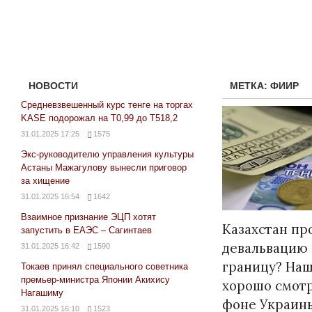
НОВОСТИ
МЕТКА:
ФИИР
Средневзвешенный курс тенге на торгах
KASE подорожал на Т0,99 до Т518,2
31.01.2025 17:25
1575
Экс-руководителю управления культуры
Астаны Мажагулову вынесли приговор
за хищение
31.01.2025 16:54
1642
Взаимное признание ЭЦП хотят
Казахстан пр
запустить в ЕАЭС – Сагинтаев
девальвацию 
31.01.2025 16:42
1590
границу? На
Токаев принял специального советника
премьер-министра Японии Акихису
хорошо смотр
Нагашиму
фоне Украины
31.01.2025 16:10
1523