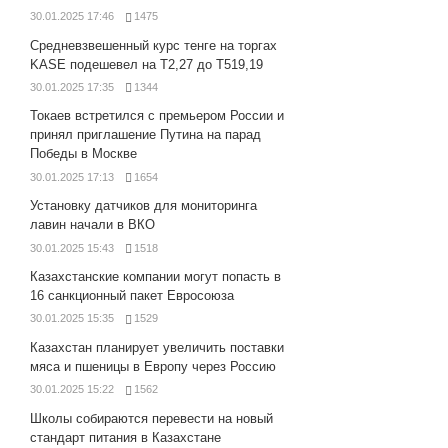
30.01.2025 17:46
1475
Средневзвешенный курс тенге на торгах
KASE подешевел на Т2,27 до Т519,19
30.01.2025 17:35
1344
Токаев встретился с премьером России и
принял приглашение Путина на парад
Победы в Москве
30.01.2025 17:13
1654
Установку датчиков для мониторинга
лавин начали в ВКО
30.01.2025 15:43
1518
Казахстанские компании могут попасть в
16 санкционный пакет Евросоюза
30.01.2025 15:35
1529
Казахстан планирует увеличить поставки
мяса и пшеницы в Европу через Россию
30.01.2025 15:22
1562
Школы собираются перевести на новый
стандарт питания в Казахстане