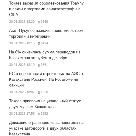
Токаев выразил соболезнования Трампу
в связи с жертвами авиакатастрофы в
США
30.01.2025 18:20
1569
Асет Нусупов назначен вице-министром
торговли и интеграции
30.01.2025 18:15
1494
На 6% снизилась сумма переводов из
Казахстана за рубеж в декабре
30.01.2025 18:10
1361
ЕС о вероятности строительства АЭС в
Казахстане Россией: На Росатоме нет
санкций
30.01.2025 18:07
1550
Токаев присвоил национальный статус
двум музеям Казахстана
30.01.2025 17:55
1552
Движение ограничено из-за непогоды на
участке автодороги в двух областях
Казахстана