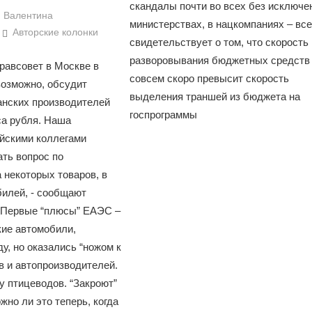
скандалы почти во всех без исключе
Валентина
министерствах, в нацкомпаниях – все
Авторские колонки
свидетельствует о том, что скорость
разворовывания бюджетных средств
равсовет в Москве в
совсем скоро превысит скорость
возможно, обсудит
Война Мир
выделения траншей из бюджета на
анских производителей
госпрограммы
са рубля. Наша
ийскими коллегами
ать вопрос по
 некоторых товаров, в
билей, - сообщают
 Первые “плюсы” ЕАЭС –
ие автомобили,
Война Миров.
у, но оказались “ножом к
Сороса
в и автопроизводителей.
у птицеводов. “Закроют”
08.11.2024 09:
жно ли это теперь, когда