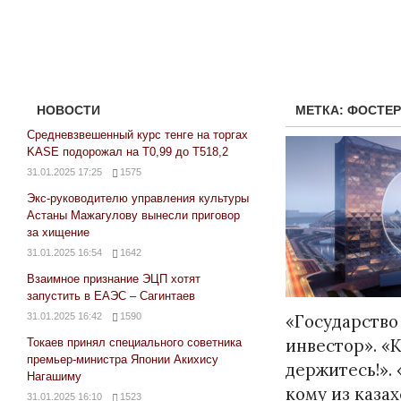
НОВОСТИ
МЕТКА:
ФОСТЕ
Средневзвешенный курс тенге на торгах
KASE подорожал на Т0,99 до Т518,2
31.01.2025 17:25
1575
Экс-руководителю управления культуры
Астаны Мажагулову вынесли приговор
за хищение
31.01.2025 16:54
1642
Взаимное признание ЭЦП хотят
Народ выбрал свет
запустить в ЕАЭС – Сагинтаев
17.10.2024 17:00
2
31.01.2025 16:42
1590
«Государство
инвестор». «К
Токаев принял специального советника
премьер-министра Японии Акихису
держитесь!».
Нагашиму
кому из каза
31.01.2025 16:10
1523