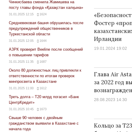
Чинкисбаева сменила Жамишева на
посту главы фонда «Қазақстан халқына»
«Безопаснос
31.01.2025 12:15
1624
Фостер «про
Средневековая башня обрушилась после
предупреждений общественников в
казахстански
Туркестанской области
Ирландии
31.01.2025 12:05
1644
19.01.2024 19:02
АЗРК проверит Beeline после сообщений
о повышении тарифов
31.01.2025 11:35
1687
Около 80 должностных лиц привлекли к
Глава Air As
ответственности по итогам проверок
за 2022 год в
минпросвета в Казахстане
31.01.2025 11:00
1612
вознагражден
Треть долга – Т20 млрд погасил «Банк
28.08.2023 14:30
ЦентрКредит»
31.01.2025 10:45
1673
Свыше 90 человек с двойным
гражданством выявили в Казахстане с
Кольцо за Т2
начала года