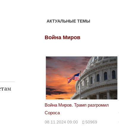
АКТУАЛЬНЫЕ ТЕМЫ
ов
Война Миров
Войн
етам
–
 Трамп разгромил
Война Миров. Трамп разгромил
Война 
Сороса
Сорос
00
50969
08.11.2024 09:00
50969
08.11.