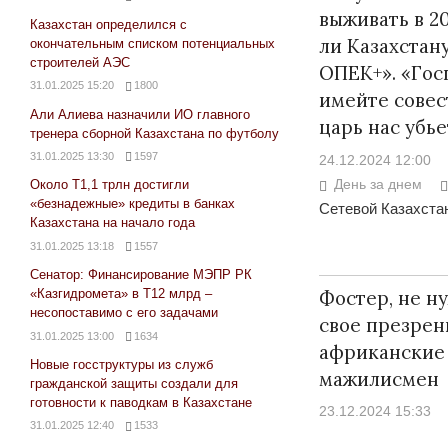
выживать в 20
Казахстан определился с
ли Казахстан
окончательным списком потенциальных
строителей АЭС
ОПЕК+». «Гос
31.01.2025 15:20
1800
имейте совест
Али Алиева назначили ИО главного
царь нас убье
тренера сборной Казахстана по футболу
31.01.2025 13:30
1597
24.12.2024 12:00
День за днем
Около Т1,1 трлн достигли
«безнадежные» кредиты в банках
Сетевой Казахстан
Казахстана на начало года
31.01.2025 13:18
1557
Сенатор: Финансирование МЭПР РК
Фостер, не н
«Казгидромета» в Т12 млрд –
несопоставимо с его задачами
свое презрен
31.01.2025 13:00
1634
африканские
Новые госструктуры из служб
мажилисмен
гражданской защиты создали для
готовности к паводкам в Казахстане
23.12.2024 15:33
31.01.2025 12:40
1533