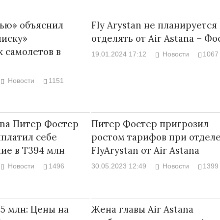
тью» объяснил
Fly Arystan не планируется
писку»
отделять от Air Astana – Фо
х самолетов в
19.01.2024 17:12
Новости
1067
Новости
1151
tana Питер Фостер
Питер Фостер пригрозил
ыплатил себе
ростом тарифов при отдел
ие в Т394 млн
FlyArystan от Air Astana
Новости
1496
30.05.2023 12:49
Новости
1399
35 млн: Цены на
Жена главы Air Astana