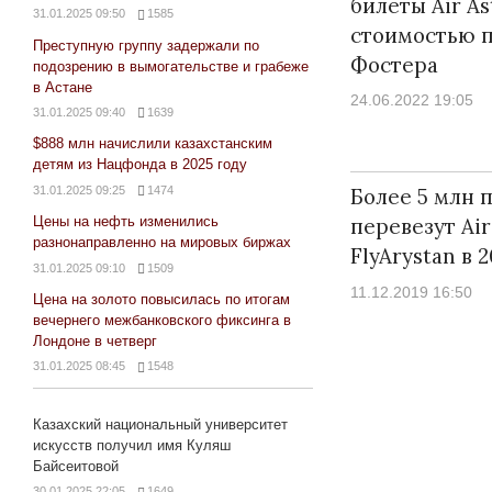
билеты Air As
31.01.2025 09:50
1585
стоимостью 
Преступную группу задержали по
Фостера
подозрению в вымогательстве и грабеже
в Астане
24.06.2022 19:05
31.01.2025 09:40
1639
$888 млн начислили казахстанским
детям из Нацфонда в 2025 году
31.01.2025 09:25
1474
Более 5 млн 
перевезут Air
Цены на нефть изменились
разнонаправленно на мировых биржах
FlyArystan в 
31.01.2025 09:10
1509
11.12.2019 16:50
Цена на золото повысилась по итогам
вечернего межбанковского фиксинга в
Лондоне в четверг
31.01.2025 08:45
1548
Казахский национальный университет
искусств получил имя Куляш
Байсеитовой
30.01.2025 22:05
1649