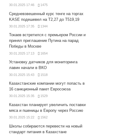
30.01.2025 17:46
1475
Средневзвешенный курс тенге на торгах
KASE подешевел на Т2,27 до Т519,19
30.01.2025 17:35
1344
Токаев встретился с премьером России и
принял приглашение Путина на парад
Победы в Москве
30.01.2025 17:13
1654
Установку датчиков для мониторинга
лавин начали в ВКО
30.01.2025 15:43
1518
Казахстанские компании могут попасть в
16 санкционный пакет Евросоюза
30.01.2025 15:35
1529
Казахстан планирует увеличить поставки
мяса и пшеницы в Европу через Россию
30.01.2025 15:22
1562
Школы собираются перевести на новый
стандарт питания в Казахстане