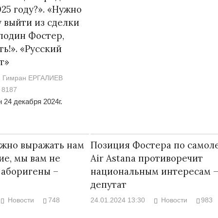
25 году?». «Нужно
у выйти из сделки
подин Фостер,
ь!». «Русский
т»
Война Мир
Гимран ЕРГАЛИЕВ
8187
 24 декабря 2024г.
ужно выражать нам
Позиция Фостера по самол
ие, мы вам не
Air Astana противоречит
 аборигены –
национальным интересам 
Война Миров.
депутат
Сороса
08.11.2024 09:
Новости
748
24.01.2024 13:30
Новости
983