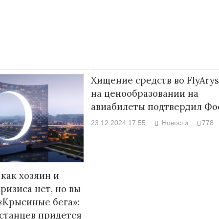
Р
Хищение средств во FlyArys
на ценообразовании на
авиабилеты подтвердил Фо
23.12.2024 17:55
Новости
778
Странная забастовка в Жанаозене.
«Новый Казахс
Дарига не ждёт конфискации.
правды»
9972
 как хозяин и
Авиакомпании сравнили с
29.10.2024 09:
ризиса нет, но вы
мошенниками
 «Крысиные бега»:
30.10.2024 14:00
28888
хстанцев придется