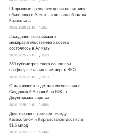
Штормовые предупреждения на пятницу
объявлены в Алматы и во всех областях
Казахстана
30.01.2025 21:10
1514
Заседание Евразийского
межправительственного совета
состоялось в Алматы
30.01.2025 20:15
1520
380 кубометров снега сошло при
профспуске лавин в четверг в ВКО
30.01.2025 20:10
1319
Стали известны детали соглашения с
Саудовской Аравией по ВЭС в
Джунгарских воротах
30.01.2025 19:10
1588
Двусторонняя торговля между
Казахстаном и Кыргызстаном достигла
$1,6 млрд
30.01.2025 18:57
1482