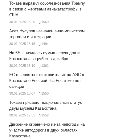
Токаев выразил соболезнования Трампу
в связи с жертвами авиакатастрофы в
США
30.01.2025 18:20
1569
Асет Нусупов назначен вице-министром
торговли и интеграции
30.01.2025 18:15
1494
На 6% снизилась сумма переводов из
Казахстана за рубеж в декабре
30.01.2025 18:10
1361
ЕС о вероятности строительства АЭС в
Казахстане Россией: На Росатоме нет
санкций
30.01.2025 18:07
1550
Токаев присвоил национальный статус
двум музеям Казахстана
30.01.2025 17:55
1552
Движение ограничено из-за непогоды на
участке автодороги в двух областях
Казахстана