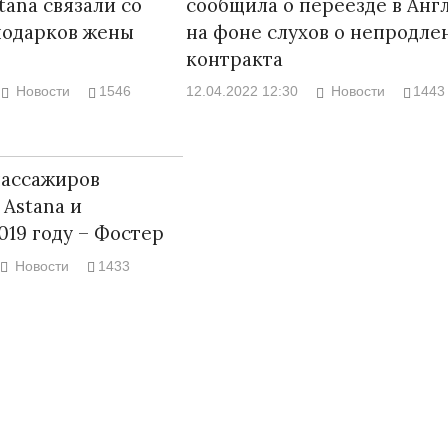
tana связали со
сообщила о переезде в Анг
подарков жены
на фоне слухов о непродле
контракта
Новости
1546
12.04.2022 12:30
Новости
1443
пассажиров
 Astana и
2019 году – Фостер
Новости
1433