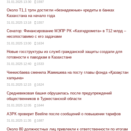
31.01.2025 13:30
1597
Около Т1,1 трлн достигли «безнадежные» кредиты в банках
Казахстана на начало года
31.01.2025 13:18
1557
Сенатор: Финансирование МЭПР РК «Казгидромета» в Т12 млрд –
несопоставимо с его задачами
31.01.2025 13:00
1634
Новые госструктуры из служб гражданской защиты создали для
готовности к паводкам в Казахстане
31.01.2025 12:40
1533
Чинкисбаева сменила Жамишева на посту главы фонда «Қазақстан
халқына»
31.01.2025 12:15
1624
Средневековая башня обрушилась после предупреждений
общественников в Туркестанской области
31.01.2025 12:05
1644
АЗРК проверит Beeline после сообщений о повышении тарифов
31.01.2025 11:35
1687
Около 80 должностных лиц привлекли к ответственности по итогам