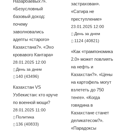
Назарбаевых?».
застрахован».
«Безусловный
«Сатира не
базовый доход:
преступление»
почему
23.01.2025 12:00
заволновались
День за днем
адепты «старого»
1124 (40821)
Казахстана?». «Эхо
«Как «трампономика
кровавого Кантара»
2.0» может повлиять
28.01.2025 12:00
на нефть и
День за днем
Казахстан?». «Цены
140 (43496)
на картофель могут
Казахстан VS
взлететь до 750
Узбекистан: кто круче
тенге». «Когда
по военной мощи?
говядина в
28.01.2025 11:00
Казахстане станет
Политика
деликатесом?».
136 (40833)
«Парадоксы