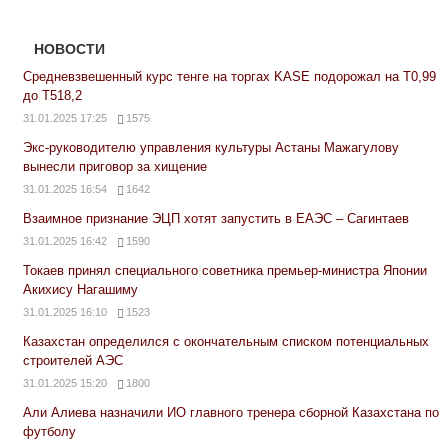
НОВОСТИ
Средневзвешенный курс тенге на торгах KASE подорожал на Т0,99
до Т518,2
31.01.2025 17:25
1575
Экс-руководителю управления культуры Астаны Мажагулову
вынесли приговор за хищение
31.01.2025 16:54
1642
Взаимное признание ЭЦП хотят запустить в ЕАЭС – Сагинтаев
31.01.2025 16:42
1590
Токаев принял специального советника премьер-министра Японии
Акихису Нагашиму
31.01.2025 16:10
1523
Казахстан определился с окончательным списком потенциальных
строителей АЭС
31.01.2025 15:20
1800
Али Алиева назначили ИО главного тренера сборной Казахстана по
футболу