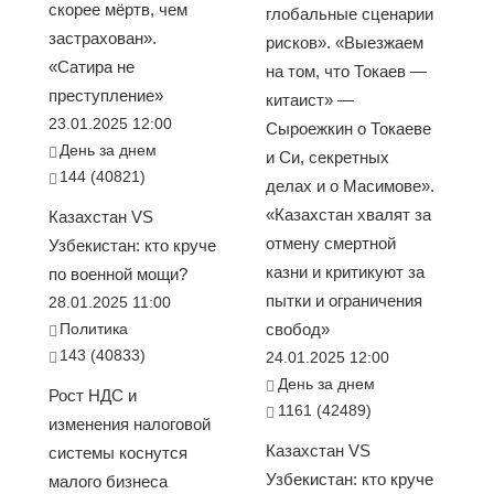
скорее мёртв, чем
глобальные сценарии
застрахован».
рисков». «Выезжаем
«Сатира не
на том, что Токаев —
преступление»
китаист» —
23.01.2025 12:00
Сыроежкин о Токаеве
День за днем
и Си, секретных
144 (40821)
делах и о Масимове».
«Казахстан хвалят за
Казахстан VS
отмену смертной
Узбекистан: кто круче
казни и критикуют за
по военной мощи?
пытки и ограничения
28.01.2025 11:00
Политика
свобод»
143 (40833)
24.01.2025 12:00
День за днем
Рост НДС и
1161 (42489)
изменения налоговой
Казахстан VS
системы коснутся
Узбекистан: кто круче
малого бизнеса