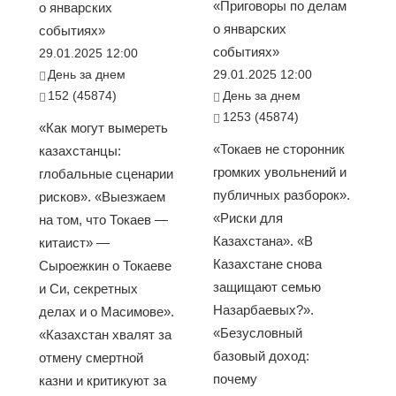
«Приговоры по делам
о январских
о январских
событиях»
событиях»
29.01.2025 12:00
День за днем
29.01.2025 12:00
152 (45874)
День за днем
1253 (45874)
«Как могут вымереть
«Токаев не сторонник
казахстанцы:
громких увольнений и
глобальные сценарии
публичных разборок».
рисков». «Выезжаем
«Риски для
на том, что Токаев —
Казахстана». «В
китаист» —
Казахстане снова
Сыроежкин о Токаеве
защищают семью
и Си, секретных
Назарбаевых?».
делах и о Масимове».
«Безусловный
«Казахстан хвалят за
базовый доход:
отмену смертной
почему
казни и критикуют за