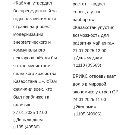
«Кабмин утвердил
растет – падает
беспрецедентный за
спрос, а у нас
годы независимости
наоборот».
страны нацпроект
«Казахстан упустил
модернизации
возможность для
энергетического и
развития майнинга»
коммунального
21.01.2025 12:00
секторов». «Если бы
День за днем
1118 (39669)
я стал министром
сельского хозяйства
БРИКС отвоёвывает
Казахстана…». «Там
долю в мировой
фамилии всех, кто
экономике у стран G7
был приближен к
24.01.2025 11:00
власти»
Экономика
27.01.2025 12:00
1105 (40906)
День за днем
135 (40536)