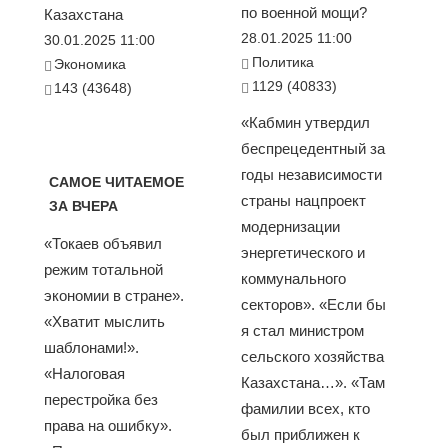
по военной мощи?
Казахстана
28.01.2025 11:00
30.01.2025 11:00
Политика
Экономика
1129 (40833)
143 (43648)
«Кабмин утвердил
беспрецедентный за
годы независимости
САМОЕ ЧИТАЕМОЕ
страны нацпроект
ЗА ВЧЕРА
модернизации
«Токаев объявил
энергетического и
режим тотальной
коммунального
экономии в стране».
секторов». «Если бы
«Хватит мыслить
я стал министром
шаблонами!».
сельского хозяйства
«Налоговая
Казахстана…». «Там
перестройка без
фамилии всех, кто
права на ошибку».
был приближен к