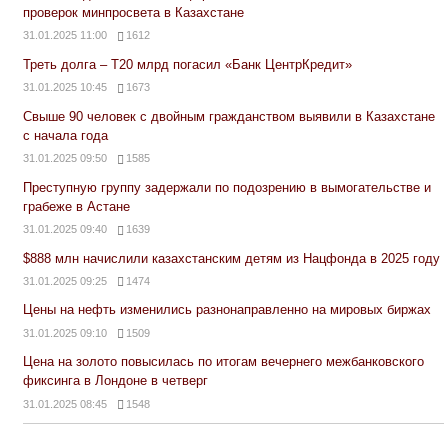
проверок минпросвета в Казахстане
31.01.2025 11:00
1612
Треть долга – Т20 млрд погасил «Банк ЦентрКредит»
31.01.2025 10:45
1673
Свыше 90 человек с двойным гражданством выявили в Казахстане
с начала года
31.01.2025 09:50
1585
Преступную группу задержали по подозрению в вымогательстве и
грабеже в Астане
31.01.2025 09:40
1639
$888 млн начислили казахстанским детям из Нацфонда в 2025 году
31.01.2025 09:25
1474
Цены на нефть изменились разнонаправленно на мировых биржах
31.01.2025 09:10
1509
Цена на золото повысилась по итогам вечернего межбанковского
фиксинга в Лондоне в четверг
31.01.2025 08:45
1548