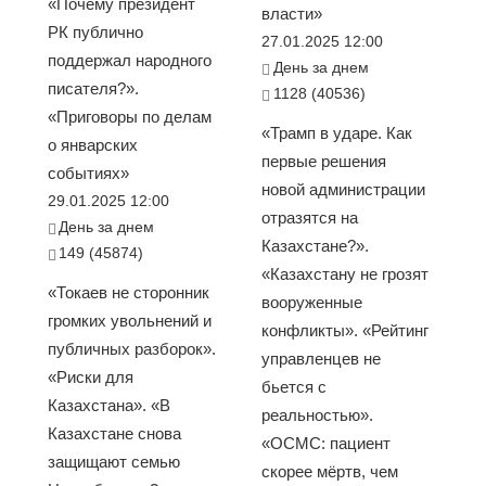
«Почему президент
власти»
РК публично
27.01.2025 12:00
поддержал народного
День за днем
писателя?».
1128 (40536)
«Приговоры по делам
«Трамп в ударе. Как
о январских
первые решения
событиях»
новой администрации
29.01.2025 12:00
отразятся на
День за днем
Казахстане?».
149 (45874)
«Казахстану не грозят
«Токаев не сторонник
вооруженные
громких увольнений и
конфликты». «Рейтинг
публичных разборок».
управленцев не
«Риски для
бьется с
Казахстана». «В
реальностью».
Казахстане снова
«ОСМС: пациент
защищают семью
скорее мёртв, чем