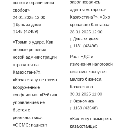
заволновались
пытки и ограничения
адепты «старого»
свобод»
Казахстана?». «Эхо
24.01.2025 12:00
День за днем
кровавого Кантара»
145 (42489)
28.01.2025 12:00
День за днем
«Трамп в ударе. Как
1181 (43496)
первые решения
Рост НДС и
новой администрации
изменения налоговой
отразятся на
системы коснутся
Казахстане?».
малого бизнеса
«Казахстану не грозят
Казахстана
вооруженные
30.01.2025 11:00
конфликты». «Рейтинг
Экономика
управленцев не
1169 (43648)
бьется с
реальностью».
«Как могут вымереть
«ОСМС: пациент
казахстанцы: