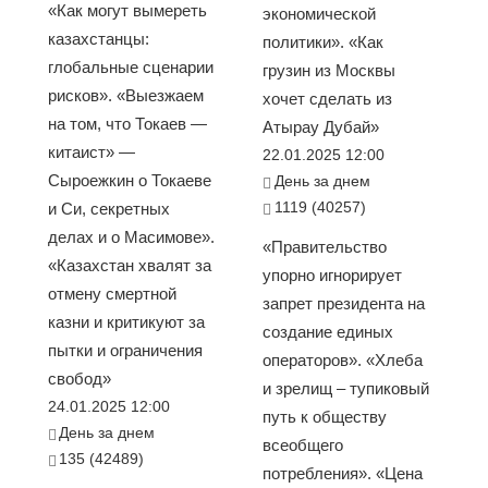
«Как могут вымереть
экономической
казахстанцы:
политики». «Как
глобальные сценарии
грузин из Москвы
рисков». «Выезжаем
хочет сделать из
на том, что Токаев —
Атырау Дубай»
китаист» —
22.01.2025 12:00
Сыроежкин о Токаеве
День за днем
1119 (40257)
и Си, секретных
делах и о Масимове».
«Правительство
«Казахстан хвалят за
упорно игнорирует
отмену смертной
запрет президента на
казни и критикуют за
создание единых
пытки и ограничения
операторов». «Хлеба
свобод»
и зрелищ – тупиковый
24.01.2025 12:00
путь к обществу
День за днем
всеобщего
135 (42489)
потребления». «Цена