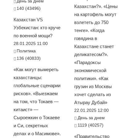
День за днем
Казахстан?». «Цены
140 (43496)
на картофель могут
Казахстан VS
взлететь до 750
Узбекистан: кто круче
тенге». «Когда
по военной мощи?
говядина в
28.01.2025 11:00
Казахстане станет
Политика
деликатесом?».
136 (40833)
«Парадоксы
«Как могут вымереть
экономической
казахстанцы:
политики». «Как
глобальные сценарии
грузин из Москвы
рисков». «Выезжаем
хочет сделать из
на том, что Токаев —
Атырау Дубай»
китаист» —
22.01.2025 12:00
Сыроежкин о Токаеве
День за днем
1119 (40257)
и Си, секретных
делах и о Масимове».
«Правительство