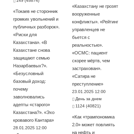
149 (45874)
«Казахстану не грозят
«Токаев не сторонник
вооруженные
громких увольнений и
конфликты». «Рейтинг
публичных разборок».
управленцев не
«Риски для
бьется с
Казахстана». «В
реальностью».
Казахстане снова
«ОСМС: пациент
защищают семью
скорее мёртв, чем
Назарбаевых?».
застрахован».
«Безусловный
«Сатира не
базовый доход:
преступление»
почему
23.01.2025 12:00
заволновались
День за днем
адепты «старого»
1124 (40821)
Казахстана?». «Эхо
«Как «трампономика
кровавого Кантара»
2.0» может повлиять
28.01.2025 12:00
на нефть и