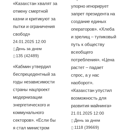
«Казахстан хвалят за
упорно игнорирует
отмену смертной
запрет президента на
казни и критикуют за
создание единых
пытки и ограничения
операторов». «Хлеба
свобод»
и зрелищ – тупиковый
24.01.2025 12:00
путь к обществу
День за днем
всеобщего
135 (42489)
потребления». «Цена
«Кабмин утвердил
растет – падает
беспрецедентный за
спрос, а у нас
годы независимости
наоборот».
страны нацпроект
«Казахстан упустил
модернизации
возможность для
энергетического и
развития майнинга»
коммунального
21.01.2025 12:00
секторов». «Если бы
День за днем
1118 (39669)
я стал министром