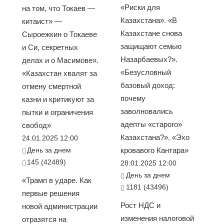
«Риски для
на том, что Токаев —
Казахстана». «В
китаист» —
Казахстане снова
Сыроежкин о Токаеве
защищают семью
и Си, секретных
Назарбаевых?».
делах и о Масимове».
«Безусловный
«Казахстан хвалят за
базовый доход:
отмену смертной
почему
казни и критикуют за
заволновались
пытки и ограничения
адепты «старого»
свобод»
Казахстана?». «Эхо
24.01.2025 12:00
День за днем
кровавого Кантара»
145 (42489)
28.01.2025 12:00
День за днем
«Трамп в ударе. Как
1181 (43496)
первые решения
Рост НДС и
новой администрации
изменения налоговой
отразятся на