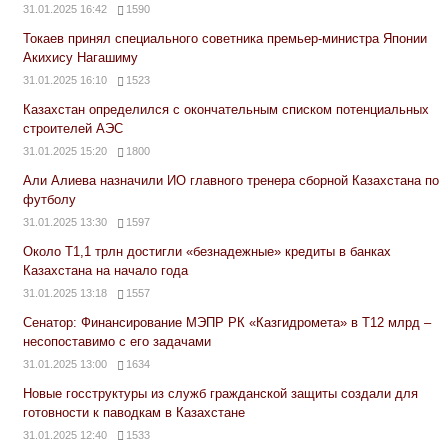
31.01.2025 16:42
1590
Токаев принял специального советника премьер-министра Японии
Акихису Нагашиму
31.01.2025 16:10
1523
Казахстан определился с окончательным списком потенциальных
строителей АЭС
31.01.2025 15:20
1800
Али Алиева назначили ИО главного тренера сборной Казахстана по
футболу
31.01.2025 13:30
1597
Около Т1,1 трлн достигли «безнадежные» кредиты в банках
Казахстана на начало года
31.01.2025 13:18
1557
Сенатор: Финансирование МЭПР РК «Казгидромета» в Т12 млрд –
несопоставимо с его задачами
31.01.2025 13:00
1634
Новые госструктуры из служб гражданской защиты создали для
готовности к паводкам в Казахстане
31.01.2025 12:40
1533