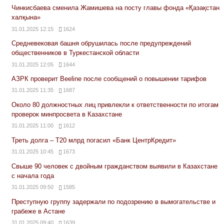
Чинкисбаева сменила Жамишева на посту главы фонда «Қазақстан
халқына»
31.01.2025 12:15
1624
Средневековая башня обрушилась после предупреждений
общественников в Туркестанской области
31.01.2025 12:05
1644
АЗРК проверит Beeline после сообщений о повышении тарифов
31.01.2025 11:35
1687
Около 80 должностных лиц привлекли к ответственности по итогам
проверок минпросвета в Казахстане
31.01.2025 11:00
1612
Треть долга – Т20 млрд погасил «Банк ЦентрКредит»
31.01.2025 10:45
1673
Свыше 90 человек с двойным гражданством выявили в Казахстане
с начала года
31.01.2025 09:50
1585
Преступную группу задержали по подозрению в вымогательстве и
грабеже в Астане
31.01.2025 09:40
1639