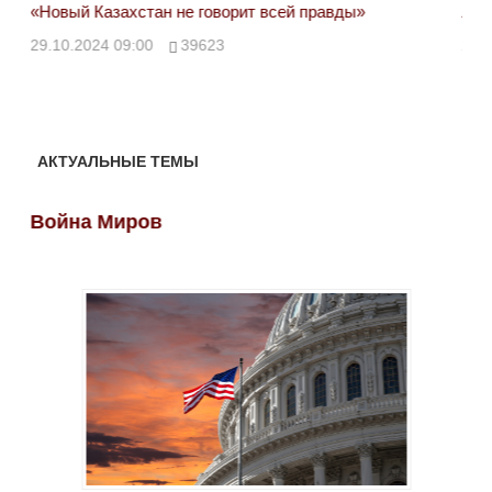
«Новый Казахстан не говорит всей правды»
Лон
ми
29.10.2024 09:00
39623
28.
АКТУАЛЬНЫЕ ТЕМЫ
Война Миров
Во