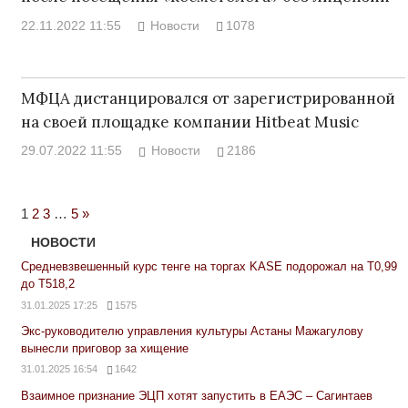
22.11.2022 11:55
Новости
1078
МФЦА дистанцировался от зарегистрированной
на своей площадке компании Hitbeat Music
29.07.2022 11:55
Новости
2186
Next
1
2
3
…
5
»
Posts
НОВОСТИ
Средневзвешенный курс тенге на торгах KASE подорожал на Т0,99
до Т518,2
31.01.2025 17:25
1575
Экс-руководителю управления культуры Астаны Мажагулову
вынесли приговор за хищение
31.01.2025 16:54
1642
Взаимное признание ЭЦП хотят запустить в ЕАЭС – Сагинтаев