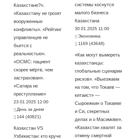
системы коснутся
Казахстане?».
малого бизнеса
«Казахстану не грозят
Казахстана
вооруженные
30.01.2025 11:00
конфликты». «Рейтинг
Экономика
управленцев не
1169 (43648)
бьется с
реальностью».
«Как могут вымереть
«ОСМС: пациент
казахстанцы:
скорее мёртв, чем
глобальные сценарии
застрахован».
рисков». «Выезжаем
«Сатира не
на том, что Токаев —
преступление»
китаист» —
23.01.2025 12:00
Сыроежкин о Токаеве
День за днем
и Си, секретных
144 (40821)
делах и о Масимове».
«Казахстан хвалят за
Казахстан VS
отмену смертной
Узбекистан: кто круче