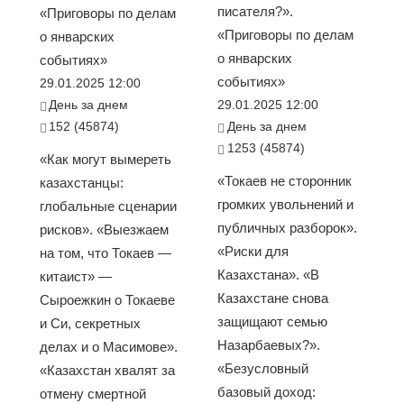
писателя?».
«Приговоры по делам
«Приговоры по делам
о январских
о январских
событиях»
событиях»
29.01.2025 12:00
День за днем
29.01.2025 12:00
152 (45874)
День за днем
1253 (45874)
«Как могут вымереть
«Токаев не сторонник
казахстанцы:
громких увольнений и
глобальные сценарии
публичных разборок».
рисков». «Выезжаем
«Риски для
на том, что Токаев —
Казахстана». «В
китаист» —
Казахстане снова
Сыроежкин о Токаеве
защищают семью
и Си, секретных
Назарбаевых?».
делах и о Масимове».
«Безусловный
«Казахстан хвалят за
базовый доход:
отмену смертной