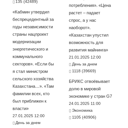
135 (42489)
потребления». «Цена
«Кабмин утвердил
растет – падает
беспрецедентный за
спрос, а у нас
годы независимости
наоборот».
страны нацпроект
«Казахстан упустил
модернизации
возможность для
энергетического и
развития майнинга»
коммунального
21.01.2025 12:00
секторов». «Если бы
День за днем
1118 (39669)
я стал министром
сельского хозяйства
БРИКС отвоёвывает
Казахстана…». «Там
долю в мировой
фамилии всех, кто
экономике у стран G7
был приближен к
24.01.2025 11:00
власти»
Экономика
27.01.2025 12:00
1105 (40906)
День за днем