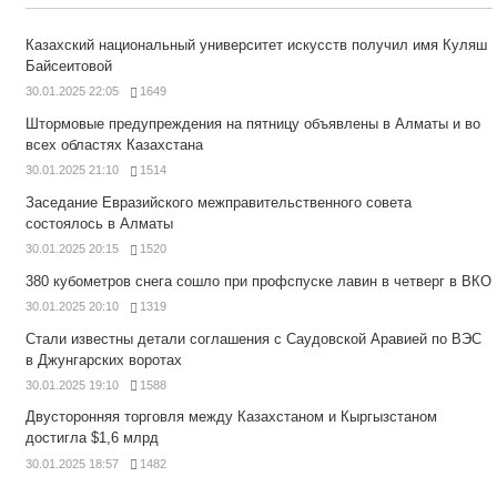
Казахский национальный университет искусств получил имя Куляш
Байсеитовой
30.01.2025 22:05
1649
Штормовые предупреждения на пятницу объявлены в Алматы и во
всех областях Казахстана
30.01.2025 21:10
1514
Заседание Евразийского межправительственного совета
состоялось в Алматы
30.01.2025 20:15
1520
380 кубометров снега сошло при профспуске лавин в четверг в ВКО
30.01.2025 20:10
1319
Стали известны детали соглашения с Саудовской Аравией по ВЭС
в Джунгарских воротах
30.01.2025 19:10
1588
Двусторонняя торговля между Казахстаном и Кыргызстаном
достигла $1,6 млрд
30.01.2025 18:57
1482