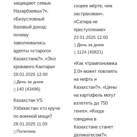
защищают семью
скорее мёртв, чем
Назарбаевых?».
застрахован».
«Безусловный
«Сатира не
базовый доход:
преступление»
почему
23.01.2025 12:00
заволновались
День за днем
адепты «старого»
1124 (40821)
Казахстана?». «Эхо
«Как «трампономика
кровавого Кантара»
2.0» может повлиять
28.01.2025 12:00
на нефть и
День за днем
Казахстан?». «Цены
140 (43496)
на картофель могут
Казахстан VS
взлететь до 750
Узбекистан: кто круче
тенге». «Когда
по военной мощи?
говядина в
28.01.2025 11:00
Казахстане станет
Политика
деликатесом?».