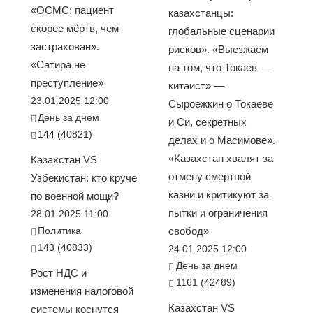
«ОСМС: пациент
казахстанцы:
скорее мёртв, чем
глобальные сценарии
застрахован».
рисков». «Выезжаем
«Сатира не
на том, что Токаев —
преступление»
китаист» —
23.01.2025 12:00
Сыроежкин о Токаеве
День за днем
и Си, секретных
144 (40821)
делах и о Масимове».
«Казахстан хвалят за
Казахстан VS
отмену смертной
Узбекистан: кто круче
казни и критикуют за
по военной мощи?
пытки и ограничения
28.01.2025 11:00
Политика
свобод»
143 (40833)
24.01.2025 12:00
День за днем
Рост НДС и
1161 (42489)
изменения налоговой
Казахстан VS
системы коснутся