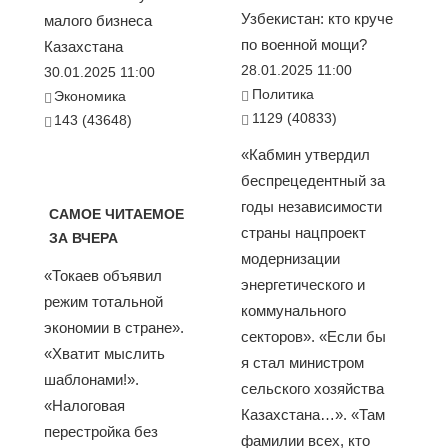
Узбекистан: кто круче
малого бизнеса
по военной мощи?
Казахстана
28.01.2025 11:00
30.01.2025 11:00
Политика
Экономика
1129 (40833)
143 (43648)
«Кабмин утвердил
беспрецедентный за
годы независимости
САМОЕ ЧИТАЕМОЕ
страны нацпроект
ЗА ВЧЕРА
модернизации
«Токаев объявил
энергетического и
режим тотальной
коммунального
экономии в стране».
секторов». «Если бы
«Хватит мыслить
я стал министром
шаблонами!».
сельского хозяйства
«Налоговая
Казахстана…». «Там
перестройка без
фамилии всех, кто