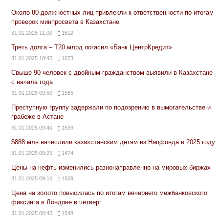
Около 80 должностных лиц привлекли к ответственности по итогам
проверок минпросвета в Казахстане
31.01.2025 11:00
1612
Треть долга – Т20 млрд погасил «Банк ЦентрКредит»
31.01.2025 10:45
1673
Свыше 90 человек с двойным гражданством выявили в Казахстане
с начала года
31.01.2025 09:50
1585
Преступную группу задержали по подозрению в вымогательстве и
грабеже в Астане
31.01.2025 09:40
1639
$888 млн начислили казахстанским детям из Нацфонда в 2025 году
31.01.2025 09:25
1474
Цены на нефть изменились разнонаправленно на мировых биржах
31.01.2025 09:10
1509
Цена на золото повысилась по итогам вечернего межбанковского
фиксинга в Лондоне в четверг
31.01.2025 08:45
1548