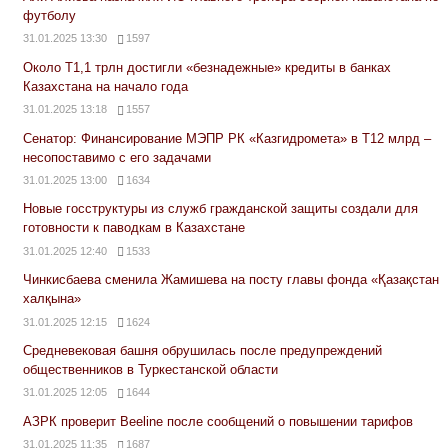
футболу
31.01.2025 13:30
1597
Около Т1,1 трлн достигли «безнадежные» кредиты в банках
Казахстана на начало года
31.01.2025 13:18
1557
Сенатор: Финансирование МЭПР РК «Казгидромета» в Т12 млрд –
несопоставимо с его задачами
31.01.2025 13:00
1634
Новые госструктуры из служб гражданской защиты создали для
готовности к паводкам в Казахстане
31.01.2025 12:40
1533
Чинкисбаева сменила Жамишева на посту главы фонда «Қазақстан
халқына»
31.01.2025 12:15
1624
Средневековая башня обрушилась после предупреждений
общественников в Туркестанской области
31.01.2025 12:05
1644
АЗРК проверит Beeline после сообщений о повышении тарифов
31.01.2025 11:35
1687