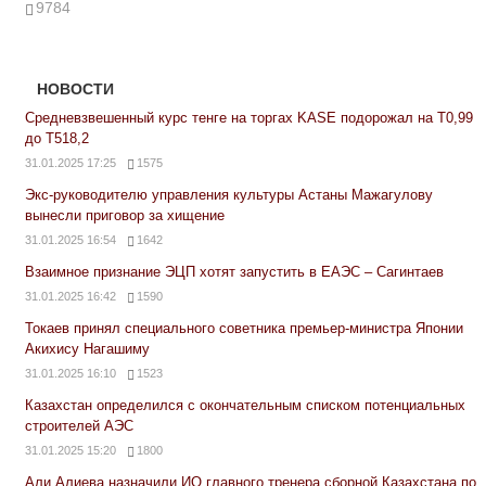
9784
НОВОСТИ
Средневзвешенный курс тенге на торгах KASE подорожал на Т0,99
до Т518,2
31.01.2025 17:25
1575
Экс-руководителю управления культуры Астаны Мажагулову
вынесли приговор за хищение
31.01.2025 16:54
1642
Взаимное признание ЭЦП хотят запустить в ЕАЭС – Сагинтаев
31.01.2025 16:42
1590
Токаев принял специального советника премьер-министра Японии
Акихису Нагашиму
31.01.2025 16:10
1523
Казахстан определился с окончательным списком потенциальных
строителей АЭС
31.01.2025 15:20
1800
Али Алиева назначили ИО главного тренера сборной Казахстана по