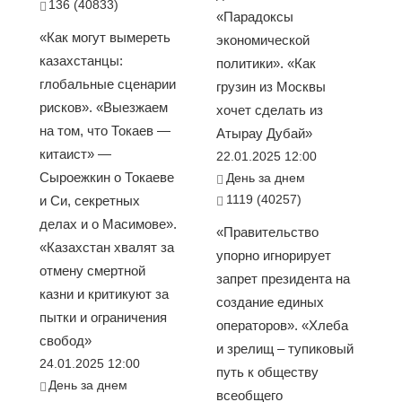
136 (40833)
«Парадоксы
«Как могут вымереть
экономической
казахстанцы:
политики». «Как
глобальные сценарии
грузин из Москвы
рисков». «Выезжаем
хочет сделать из
на том, что Токаев —
Атырау Дубай»
китаист» —
22.01.2025 12:00
Сыроежкин о Токаеве
День за днем
1119 (40257)
и Си, секретных
делах и о Масимове».
«Правительство
«Казахстан хвалят за
упорно игнорирует
отмену смертной
запрет президента на
казни и критикуют за
создание единых
пытки и ограничения
операторов». «Хлеба
свобод»
и зрелищ – тупиковый
24.01.2025 12:00
путь к обществу
День за днем
всеобщего