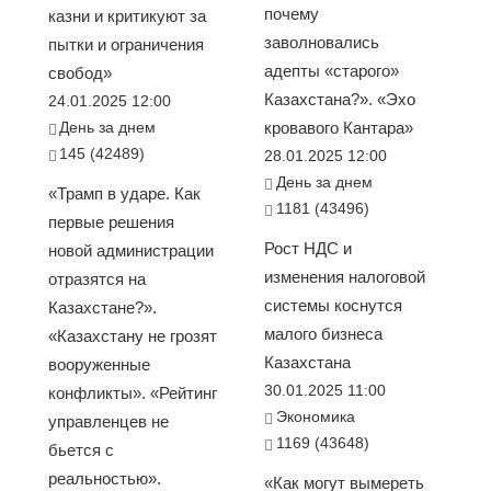
почему
казни и критикуют за
заволновались
пытки и ограничения
адепты «старого»
свобод»
Казахстана?». «Эхо
24.01.2025 12:00
День за днем
кровавого Кантара»
145 (42489)
28.01.2025 12:00
День за днем
«Трамп в ударе. Как
1181 (43496)
первые решения
Рост НДС и
новой администрации
изменения налоговой
отразятся на
системы коснутся
Казахстане?».
малого бизнеса
«Казахстану не грозят
Казахстана
вооруженные
30.01.2025 11:00
конфликты». «Рейтинг
Экономика
управленцев не
1169 (43648)
бьется с
реальностью».
«Как могут вымереть