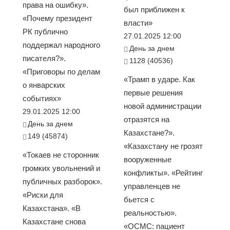
права на ошибку».
был приближен к
«Почему президент
власти»
РК публично
27.01.2025 12:00
поддержал народного
День за днем
писателя?».
1128 (40536)
«Приговоры по делам
«Трамп в ударе. Как
о январских
первые решения
событиях»
новой администрации
29.01.2025 12:00
отразятся на
День за днем
Казахстане?».
149 (45874)
«Казахстану не грозят
«Токаев не сторонник
вооруженные
громких увольнений и
конфликты». «Рейтинг
публичных разборок».
управленцев не
«Риски для
бьется с
Казахстана». «В
реальностью».
Казахстане снова
«ОСМС: пациент