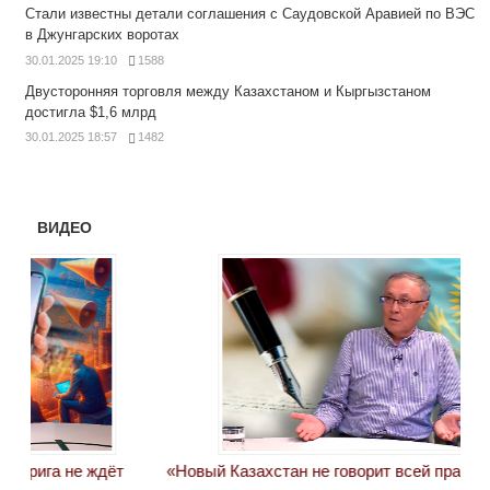
Стали известны детали соглашения с Саудовской Аравией по ВЭС
в Джунгарских воротах
30.01.2025 19:10
1588
Двусторонняя торговля между Казахстаном и Кыргызстаном
достигла $1,6 млрд
30.01.2025 18:57
1482
ВИДЕО
«Новый Казахстан не говорит всей правды»
Лон