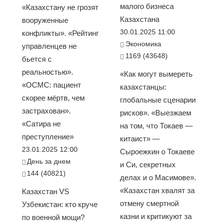
малого бизнеса
«Казахстану не грозят
Казахстана
вооруженные
30.01.2025 11:00
конфликты». «Рейтинг
Экономика
управленцев не
1169 (43648)
бьется с
реальностью».
«Как могут вымереть
«ОСМС: пациент
казахстанцы:
скорее мёртв, чем
глобальные сценарии
застрахован».
рисков». «Выезжаем
«Сатира не
на том, что Токаев —
преступление»
китаист» —
23.01.2025 12:00
Сыроежкин о Токаеве
День за днем
и Си, секретных
144 (40821)
делах и о Масимове».
«Казахстан хвалят за
Казахстан VS
отмену смертной
Узбекистан: кто круче
казни и критикуют за
по военной мощи?