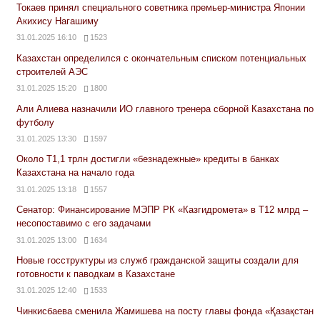
Токаев принял специального советника премьер-министра Японии
Акихису Нагашиму
31.01.2025 16:10
1523
Казахстан определился с окончательным списком потенциальных
строителей АЭС
31.01.2025 15:20
1800
Али Алиева назначили ИО главного тренера сборной Казахстана по
футболу
31.01.2025 13:30
1597
Около Т1,1 трлн достигли «безнадежные» кредиты в банках
Казахстана на начало года
31.01.2025 13:18
1557
Сенатор: Финансирование МЭПР РК «Казгидромета» в Т12 млрд –
несопоставимо с его задачами
31.01.2025 13:00
1634
Новые госструктуры из служб гражданской защиты создали для
готовности к паводкам в Казахстане
31.01.2025 12:40
1533
Чинкисбаева сменила Жамишева на посту главы фонда «Қазақстан