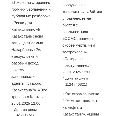
«Токаев не сторонник
вооруженные
громких увольнений и
конфликты». «Рейтинг
публичных разборок».
управленцев не
«Риски для
бьется с
Казахстана». «В
реальностью».
Казахстане снова
«ОСМС: пациент
защищают семью
скорее мёртв, чем
Назарбаевых?».
застрахован».
«Безусловный
«Сатира не
базовый доход:
преступление»
почему
23.01.2025 12:00
заволновались
День за днем
адепты «старого»
1124 (40821)
Казахстана?». «Эхо
«Как «трампономика
кровавого Кантара»
2.0» может повлиять
28.01.2025 12:00
на нефть и
День за днем
Казахстан?». «Цены
140 (43496)