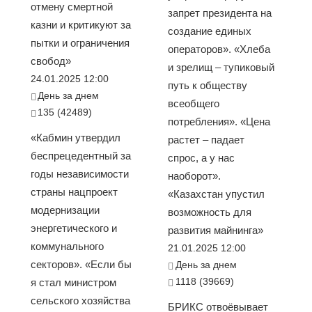
отмену смертной
запрет президента на
казни и критикуют за
создание единых
пытки и ограничения
операторов». «Хлеба
свобод»
и зрелищ – тупиковый
24.01.2025 12:00
путь к обществу
День за днем
всеобщего
135 (42489)
потребления». «Цена
«Кабмин утвердил
растет – падает
беспрецедентный за
спрос, а у нас
годы независимости
наоборот».
страны нацпроект
«Казахстан упустил
модернизации
возможность для
энергетического и
развития майнинга»
коммунального
21.01.2025 12:00
секторов». «Если бы
День за днем
1118 (39669)
я стал министром
сельского хозяйства
БРИКС отвоёвывает