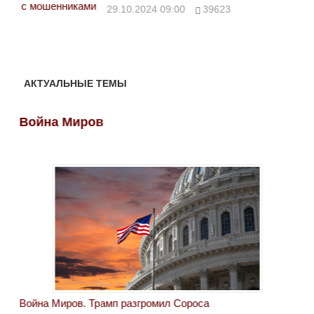
ми
29.10.2024 09:00
39623
28.
АКТУАЛЬНЫЕ ТЕМЫ
Война Миров
Во
Война Миров. Трамп разгромил Сороса
Вой