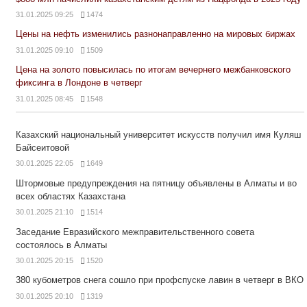
31.01.2025 09:25
1474
Цены на нефть изменились разнонаправленно на мировых биржах
31.01.2025 09:10
1509
Цена на золото повысилась по итогам вечернего межбанковского
фиксинга в Лондоне в четверг
31.01.2025 08:45
1548
Казахский национальный университет искусств получил имя Куляш
Байсеитовой
30.01.2025 22:05
1649
Штормовые предупреждения на пятницу объявлены в Алматы и во
всех областях Казахстана
30.01.2025 21:10
1514
Заседание Евразийского межправительственного совета
состоялось в Алматы
30.01.2025 20:15
1520
380 кубометров снега сошло при профспуске лавин в четверг в ВКО
30.01.2025 20:10
1319