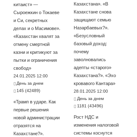
Казахстана». «В
китаист» —
Казахстане снова
Сыроежкин о Токаеве
защищают семью
и Си, секретных
Назарбаевых?».
делах и о Масимове».
«Безусловный
«Казахстан хвалят за
базовый доход:
отмену смертной
почему
казни и критикуют за
заволновались
пытки и ограничения
адепты «старого»
свобод»
Казахстана?». «Эхо
24.01.2025 12:00
День за днем
кровавого Кантара»
145 (42489)
28.01.2025 12:00
День за днем
«Трамп в ударе. Как
1181 (43496)
первые решения
Рост НДС и
новой администрации
изменения налоговой
отразятся на
системы коснутся
Казахстане?».