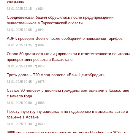
халқына»
31.01.2025 12:15
1624
Средневековая башня обрушилась после предупреждений
общественников в Туркестанской области
31.01.2025 12:05
1644
АЗРК проверит Beeline после сообщений о повышении тарифов
31.01.2025 11:35
1687
Около 80 должностных лиц привлекли к ответственности по итогам
проверок минпросвета в Казахстане
31.01.2025 11:00
1612
Треть долга – Т20 млрд погасил «Банк ЦентрКредит»
31.01.2025 10:45
1673
Свыше 90 человек с двойным гражданством выявили в Казахстане
с начала года
31.01.2025 09:50
1585
Преступную группу задержали по подозрению в вымогательстве и
грабеже в Астане
31.01.2025 09:40
1639
$888 млн начислили казахстанским детям из Нацфонда в 2025 году