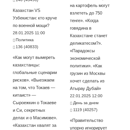
на картофель могут
Казахстан VS
взлететь до 750
Узбекистан: кто круче
тенге». «Когда
по военной мощи?
говядина в
28.01.2025 11:00
Казахстане станет
Политика
деликатесом?».
136 (40833)
«Парадоксы
«Как могут вымереть
экономической
казахстанцы:
политики». «Как
глобальные сценарии
грузин из Москвы
рисков». «Выезжаем
хочет сделать из
на том, что Токаев —
Атырау Дубай»
китаист» —
22.01.2025 12:00
Сыроежкин о Токаеве
День за днем
1119 (40257)
и Си, секретных
делах и о Масимове».
«Правительство
«Казахстан хвалят за
упорно игнорирует