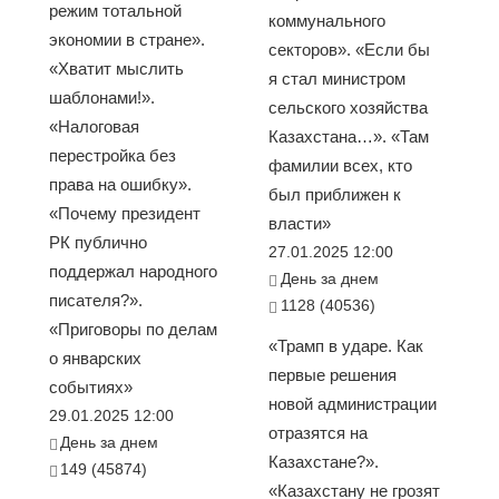
режим тотальной
коммунального
экономии в стране».
секторов». «Если бы
«Хватит мыслить
я стал министром
шаблонами!».
сельского хозяйства
«Налоговая
Казахстана…». «Там
перестройка без
фамилии всех, кто
права на ошибку».
был приближен к
«Почему президент
власти»
РК публично
27.01.2025 12:00
поддержал народного
День за днем
писателя?».
1128 (40536)
«Приговоры по делам
«Трамп в ударе. Как
о январских
первые решения
событиях»
новой администрации
29.01.2025 12:00
отразятся на
День за днем
Казахстане?».
149 (45874)
«Казахстану не грозят