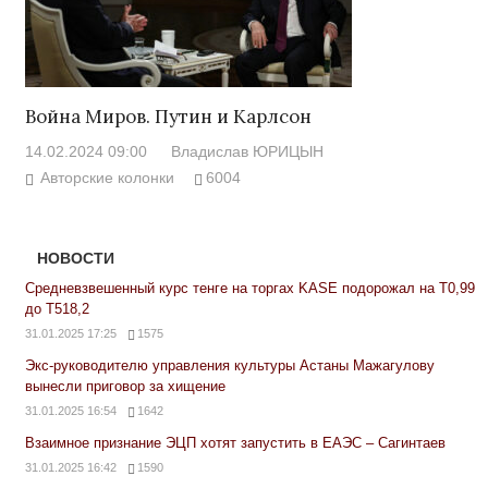
Война Миров. Путин и Карлсон
14.02.2024 09:00
Владислав ЮРИЦЫН
Авторские колонки
6004
НОВОСТИ
Средневзвешенный курс тенге на торгах KASE подорожал на Т0,99
до Т518,2
31.01.2025 17:25
1575
Экс-руководителю управления культуры Астаны Мажагулову
вынесли приговор за хищение
31.01.2025 16:54
1642
Взаимное признание ЭЦП хотят запустить в ЕАЭС – Сагинтаев
31.01.2025 16:42
1590