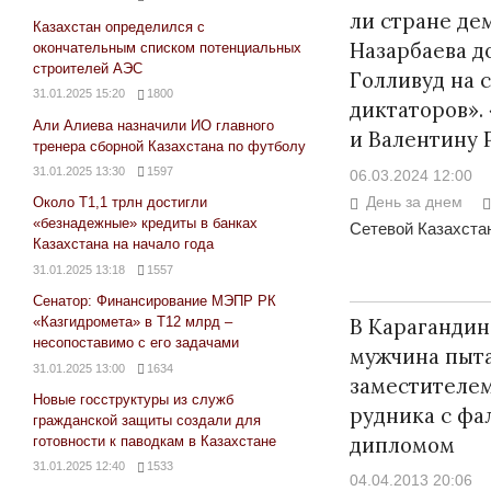
ли стране де
Казахстан определился с
Назарбаева д
окончательным списком потенциальных
строителей АЭС
Голливуд на 
31.01.2025 15:20
1800
диктаторов».
Али Алиева назначили ИО главного
и Валентину 
тренера сборной Казахстана по футболу
31.01.2025 13:30
1597
06.03.2024 12:00
День за днем
Около Т1,1 трлн достигли
«безнадежные» кредиты в банках
Сетевой Казахстан
Казахстана на начало года
31.01.2025 13:18
1557
Сенатор: Финансирование МЭПР РК
В Карагандин
«Казгидромета» в Т12 млрд –
несопоставимо с его задачами
мужчина пыта
31.01.2025 13:00
1634
заместителем
Новые госструктуры из служб
рудника с ф
гражданской защиты создали для
дипломом
готовности к паводкам в Казахстане
31.01.2025 12:40
1533
04.04.2013 20:06