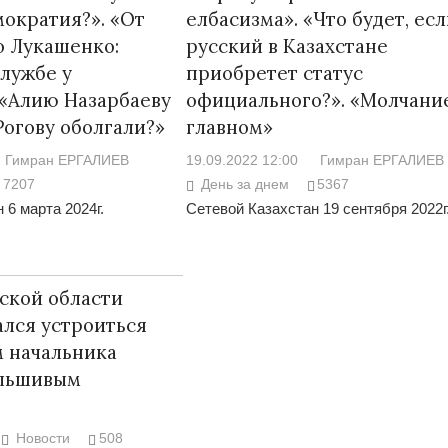
мократия?». «От
елбасизма». «Что будет, ес
о Лукашенко:
русский в Казахстане
службе у
приобретет статус
 «Алию Назарбаеву
официального?». «Молчани
Рогову оболгали?»
главном»
Война Мир
Гимран ЕРГАЛИЕВ
19.09.2022 12:00
Гимран ЕРГАЛИЕВ
7207
День за днем
5367
 6 марта 2024г.
Сетевой Казахстан 19 сентября 2022г
ской области
лся устроиться
 начальника
Война Миров.
альшивым
Сороса
08.11.2024 09:
Новости
508