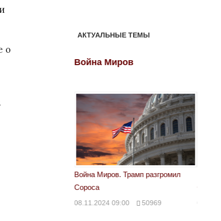
ли
АКТУАЛЬНЫЕ ТЕМЫ
е о
ов
Война Миров
Войн
.
 Трамп разгромил
Война Миров. Трамп разгромил
Война 
Сороса
Сорос
00
50969
08.11.2024 09:00
50969
08.11.