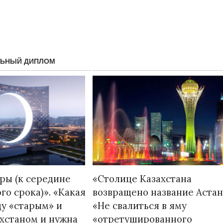
ЛЬНЫЙ ДИПЛОМ
Народ выбрал свет
Странная заб
Дарига не ждё
17.10.2024 17:00
29972
дры (к середине
«Столице Казахстана
Авиакомпании
го срока)». «Какая
возвращено название Астан
мошенниками
у «старым» и
«Не свалиться в яму
30.10.2024 14:
хстаном и нужна
«отретушированного