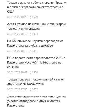
Токаев выразил соболезнования Трампу
в связи с жертвами авиакатастрофы в
США
30.01.2025 18:20
1569
Асет Нусупов назначен вице-министром
торговли и интеграции
30.01.2025 18:15
1494
На 6% снизилась сумма переводов из
Казахстана за рубеж в декабре
30.01.2025 18:10
1361
ЕС о вероятности строительства АЭС в
Казахстане Россией: На Росатоме нет
санкций
30.01.2025 18:07
1550
Токаев присвоил национальный статус
двум музеям Казахстана
30.01.2025 17:55
1552
Движение ограничено из-за непогоды на
участке автодороги в двух областях
Казахстана