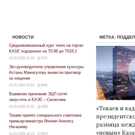
НОВОСТИ
МЕТКА:
ПОДДЕ
Средневзвешенный курс тенге на торгах
KASE подорожал на Т0,99 до Т518,2
31.01.2025 17:25
1575
Экс-руководителю управления культуры
Астаны Мажагулову вынесли приговор
за хищение
31.01.2025 16:54
1642
Взаимное признание ЭЦП хотят
запустить в ЕАЭС – Сагинтаев
31.01.2025 16:42
1590
«Токаев и ка
президентско
Токаев принял специального советника
премьер-министра Японии Акихису
разница межд
Нагашиму
«новым» Каза
31.01.2025 16:10
1523