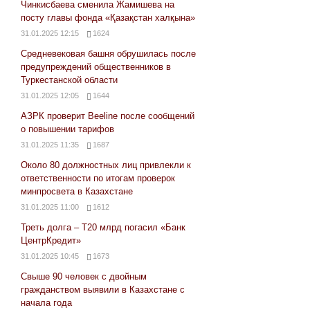
Чинкисбаева сменила Жамишева на
посту главы фонда «Қазақстан халқына»
31.01.2025 12:15
1624
Средневековая башня обрушилась после
предупреждений общественников в
Туркестанской области
31.01.2025 12:05
1644
АЗРК проверит Beeline после сообщений
о повышении тарифов
31.01.2025 11:35
1687
Около 80 должностных лиц привлекли к
ответственности по итогам проверок
минпросвета в Казахстане
31.01.2025 11:00
1612
Треть долга – Т20 млрд погасил «Банк
ЦентрКредит»
31.01.2025 10:45
1673
Свыше 90 человек с двойным
гражданством выявили в Казахстане с
начала года