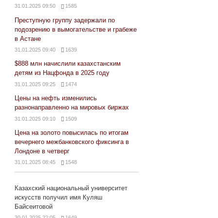
31.01.2025 09:50
1585
Преступную группу задержали по
подозрению в вымогательстве и грабеже
в Астане
31.01.2025 09:40
1639
$888 млн начислили казахстанским
детям из Нацфонда в 2025 году
31.01.2025 09:25
1474
Цены на нефть изменились
разнонаправленно на мировых биржах
31.01.2025 09:10
1509
Цена на золото повысилась по итогам
вечернего межбанковского фиксинга в
Лондоне в четверг
31.01.2025 08:45
1548
Казахский национальный университет
искусств получил имя Куляш
Байсеитовой
30.01.2025 22:05
1649