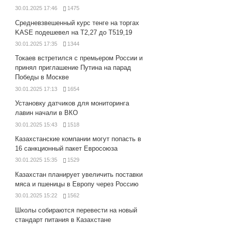
30.01.2025 17:46
1475
Средневзвешенный курс тенге на торгах
KASE подешевел на Т2,27 до Т519,19
30.01.2025 17:35
1344
Токаев встретился с премьером России и
принял приглашение Путина на парад
Победы в Москве
30.01.2025 17:13
1654
Установку датчиков для мониторинга
лавин начали в ВКО
30.01.2025 15:43
1518
Казахстанские компании могут попасть в
16 санкционный пакет Евросоюза
30.01.2025 15:35
1529
Казахстан планирует увеличить поставки
мяса и пшеницы в Европу через Россию
30.01.2025 15:22
1562
Школы собираются перевести на новый
стандарт питания в Казахстане