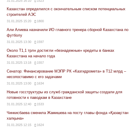
31.01.2025 16:10
1523
Казахстан определился с окончательным списком потенциальных
строителей АЭС
31.01.2025 15:20
1800
Али Алиева назначили ИО главного тренера сборной Казахстана по
футболу
31.01.2025 13:30
1597
Около Т1,1 трлн достигли «безнадежные» кредиты в банках
Казахстана на начало года
31.01.2025 13:18
1557
Сенатор: Финансирование МЭПР РК «Казгидромета» в Т12 млрд –
несопоставимо с его задачами
31.01.2025 13:00
1634
Новые госструктуры из служб гражданской защиты создали для
готовности к паводкам в Казахстане
31.01.2025 12:40
1533
Чинкисбаева сменила Жамишева на посту главы фонда «Қазақстан
халқына»
31.01.2025 12:15
1624