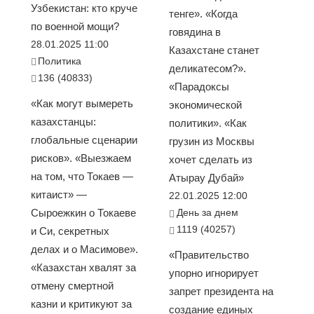
Узбекистан: кто круче
тенге». «Когда
по военной мощи?
говядина в
28.01.2025 11:00
Казахстане станет
Политика
деликатесом?».
136 (40833)
«Парадоксы
«Как могут вымереть
экономической
казахстанцы:
политики». «Как
глобальные сценарии
грузин из Москвы
рисков». «Выезжаем
хочет сделать из
на том, что Токаев —
Атырау Дубай»
китаист» —
22.01.2025 12:00
Сыроежкин о Токаеве
День за днем
1119 (40257)
и Си, секретных
делах и о Масимове».
«Правительство
«Казахстан хвалят за
упорно игнорирует
отмену смертной
запрет президента на
казни и критикуют за
создание единых