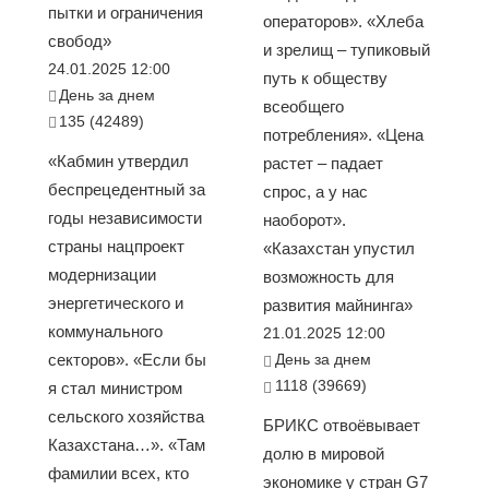
пытки и ограничения
операторов». «Хлеба
свобод»
и зрелищ – тупиковый
24.01.2025 12:00
путь к обществу
День за днем
всеобщего
135 (42489)
потребления». «Цена
«Кабмин утвердил
растет – падает
беспрецедентный за
спрос, а у нас
годы независимости
наоборот».
страны нацпроект
«Казахстан упустил
модернизации
возможность для
энергетического и
развития майнинга»
коммунального
21.01.2025 12:00
секторов». «Если бы
День за днем
1118 (39669)
я стал министром
сельского хозяйства
БРИКС отвоёвывает
Казахстана…». «Там
долю в мировой
фамилии всех, кто
экономике у стран G7