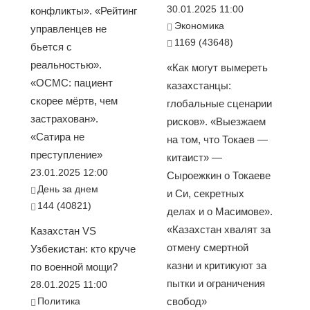
30.01.2025 11:00
конфликты». «Рейтинг
Экономика
управленцев не
1169 (43648)
бьется с
реальностью».
«Как могут вымереть
«ОСМС: пациент
казахстанцы:
скорее мёртв, чем
глобальные сценарии
застрахован».
рисков». «Выезжаем
«Сатира не
на том, что Токаев —
преступление»
китаист» —
23.01.2025 12:00
Сыроежкин о Токаеве
День за днем
и Си, секретных
144 (40821)
делах и о Масимове».
«Казахстан хвалят за
Казахстан VS
отмену смертной
Узбекистан: кто круче
казни и критикуют за
по военной мощи?
пытки и ограничения
28.01.2025 11:00
Политика
свобод»