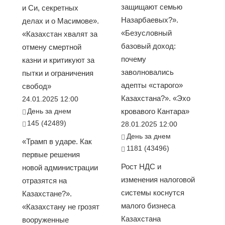
защищают семью
и Си, секретных
Назарбаевых?».
делах и о Масимове».
«Безусловный
«Казахстан хвалят за
базовый доход:
отмену смертной
почему
казни и критикуют за
заволновались
пытки и ограничения
адепты «старого»
свобод»
Казахстана?». «Эхо
24.01.2025 12:00
День за днем
кровавого Кантара»
145 (42489)
28.01.2025 12:00
День за днем
«Трамп в ударе. Как
1181 (43496)
первые решения
Рост НДС и
новой администрации
изменения налоговой
отразятся на
системы коснутся
Казахстане?».
малого бизнеса
«Казахстану не грозят
Казахстана
вооруженные