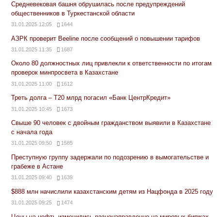
Средневековая башня обрушилась после предупреждений
общественников в Туркестанской области
31.01.2025 12:05
1644
АЗРК проверит Beeline после сообщений о повышении тарифов
31.01.2025 11:35
1687
Около 80 должностных лиц привлекли к ответственности по итогам
проверок минпросвета в Казахстане
31.01.2025 11:00
1612
Треть долга – Т20 млрд погасил «Банк ЦентрКредит»
31.01.2025 10:45
1673
Свыше 90 человек с двойным гражданством выявили в Казахстане
с начала года
31.01.2025 09:50
1585
Преступную группу задержали по подозрению в вымогательстве и
грабеже в Астане
31.01.2025 09:40
1639
$888 млн начислили казахстанским детям из Нацфонда в 2025 году
31.01.2025 09:25
1474
Цены на нефть изменились разнонаправленно на мировых биржах