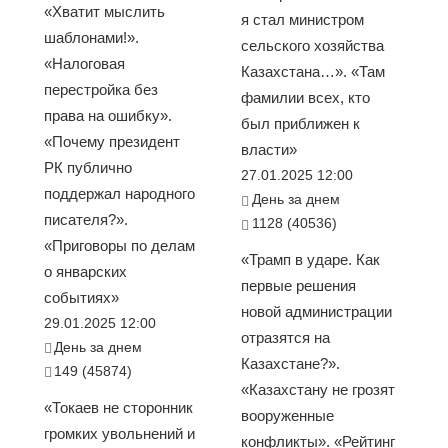
«Хватит мыслить
я стал министром
шаблонами!».
сельского хозяйства
«Налоговая
Казахстана…». «Там
перестройка без
фамилии всех, кто
права на ошибку».
был приближен к
«Почему президент
власти»
РК публично
27.01.2025 12:00
поддержал народного
День за днем
писателя?».
1128 (40536)
«Приговоры по делам
«Трамп в ударе. Как
о январских
первые решения
событиях»
новой администрации
29.01.2025 12:00
отразятся на
День за днем
Казахстане?».
149 (45874)
«Казахстану не грозят
«Токаев не сторонник
вооруженные
громких увольнений и
конфликты». «Рейтинг