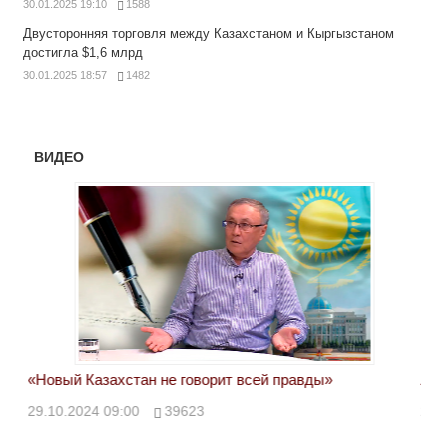
30.01.2025 19:10
1588
Двусторонняя торговля между Казахстаном и Кыргызстаном
достигла $1,6 млрд
30.01.2025 18:57
1482
ВИДЕО
«Новый Казахстан не говорит всей правды»
Лон
ми
29.10.2024 09:00
39623
28.