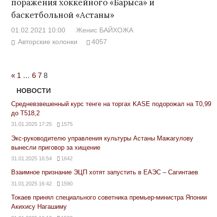
поражения хоккейного «Барыса» и
баскетбольной «Астаны»
01.02.2021 10:00
Женис БАЙХОЖА
Авторские колонки
4057
Previous
«
1
…
6
7
8
Posts
НОВОСТИ
Средневзвешенный курс тенге на торгах KASE подорожал на Т0,99
до Т518,2
31.01.2025 17:25
1575
Экс-руководителю управления культуры Астаны Мажагулову
вынесли приговор за хищение
31.01.2025 16:54
1642
Взаимное признание ЭЦП хотят запустить в ЕАЭС – Сагинтаев
31.01.2025 16:42
1590
Токаев принял специального советника премьер-министра Японии
Акихису Нагашиму