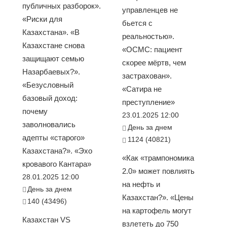
публичных разборок».
управленцев не
«Риски для
бьется с
Казахстана». «В
реальностью».
Казахстане снова
«ОСМС: пациент
защищают семью
скорее мёртв, чем
Назарбаевых?».
застрахован».
«Безусловный
«Сатира не
базовый доход:
преступление»
почему
23.01.2025 12:00
заволновались
День за днем
адепты «старого»
1124 (40821)
Казахстана?». «Эхо
«Как «трампономика
кровавого Кантара»
2.0» может повлиять
28.01.2025 12:00
на нефть и
День за днем
Казахстан?». «Цены
140 (43496)
на картофель могут
Казахстан VS
взлететь до 750