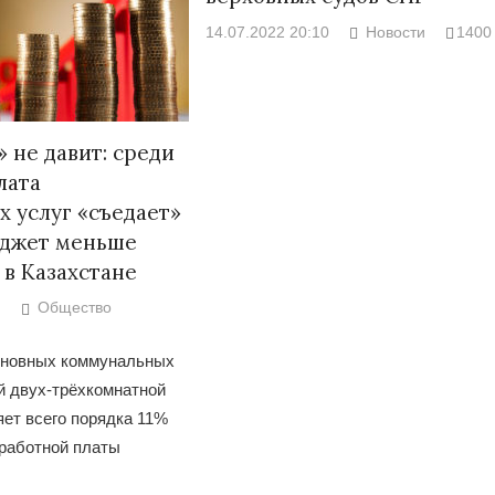
14.07.2022 20:10
Новости
1400
 не давит: среди
лата
 услуг «съедает»
джет меньше
 в Казахстане
Общество
сновных коммунальных
й двух-трёхкомнатной
яет всего порядка 11%
аработной платы