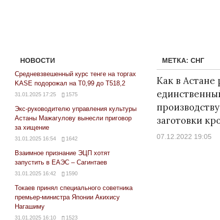
НОВОСТИ
МЕТКА:
СНГ
Средневзвешенный курс тенге на торгах
Как в Астане
KASE подорожал на Т0,99 до Т518,2
единственный
31.01.2025 17:25
1575
производству
Экс-руководителю управления культуры
Астаны Мажагулову вынесли приговор
заготовки кр
за хищение
07.12.2022 19:05
31.01.2025 16:54
1642
Взаимное признание ЭЦП хотят
запустить в ЕАЭС – Сагинтаев
31.01.2025 16:42
1590
Токаев принял специального советника
премьер-министра Японии Акихису
Нагашиму
31.01.2025 16:10
1523