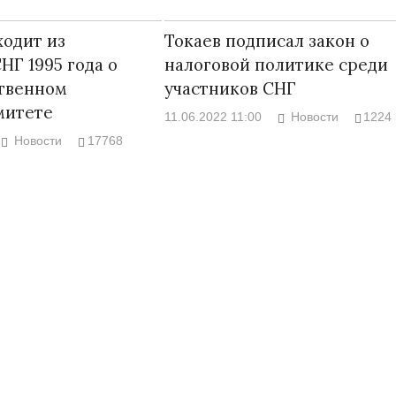
ходит из
Токаев подписал закон о
НГ 1995 года о
налоговой политике среди
твенном
участников СНГ
митете
11.06.2022 11:00
Новости
1224
Новости
17768
xt
sts