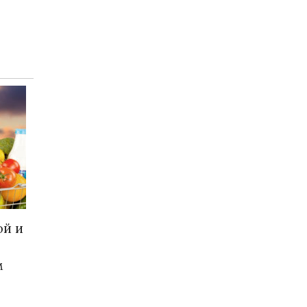
ой и
м