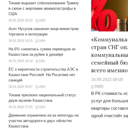
Токаев выразил соболезнования Трампу
в связи с жертвами авиакатастрофы в
США
30.01.2025 18:20
1569
Асет Нусупов назначен вице-министром
торговли и интеграции
«Коммуналка»
30.01.2025 18:15
1494
стран СНГ оп
На 6% снизилась сумма переводов из
коммунальных
Казахстана за рубеж в декабре
семейный бю
30.01.2025 18:10
1361
всего именно
ЕС о вероятности строительства АЭС в
Казахстане Россией: На Росатоме нет
16.09.2022 08:00
санкций
3980
30.01.2025 18:07
1550
В РК стоимость о
Токаев присвоил национальный статус
двум музеям Казахстана
услуг для большо
30.01.2025 17:55
1552
квартиры составл
Движение ограничено из-за непогоды на
одной «чистой» з
участке автодороги в двух областях
Казахстана