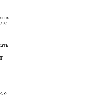
енные
 21%
сать
НГ
е о