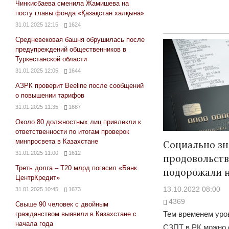
Чинкисбаева сменила Жамишева на
посту главы фонда «Қазақстан халқына»
31.01.2025 12:15
1624
Средневековая башня обрушилась после
предупреждений общественников в
Туркестанской области
31.01.2025 12:05
1644
АЗРК проверит Beeline после сообщений
о повышении тарифов
31.01.2025 11:35
1687
Около 80 должностных лиц привлекли к
ответственности по итогам проверок
минпросвета в Казахстане
Социально з
31.01.2025 11:00
1612
продовольст
Треть долга – Т20 млрд погасил «Банк
подорожали н
ЦентрКредит»
13.10.2022 08:00
31.01.2025 10:45
1673
4369
Свыше 90 человек с двойным
Тем временем уро
гражданством выявили в Казахстане с
начала года
СЗПТ в РК можно 