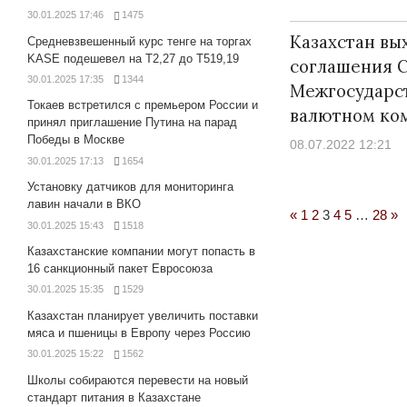
30.01.2025 17:46
1475
Казахстан вы
Средневзвешенный курс тенге на торгах
KASE подешевел на Т2,27 до Т519,19
соглашения С
30.01.2025 17:35
1344
Межгосударс
Токаев встретился с премьером России и
валютном ко
принял приглашение Путина на парад
Победы в Москве
08.07.2022 12:21
30.01.2025 17:13
1654
Установку датчиков для мониторинга
лавин начали в ВКО
Previous
Ne
«
1
2
3
4
5
…
28
»
30.01.2025 15:43
1518
Posts
Po
Казахстанские компании могут попасть в
16 санкционный пакет Евросоюза
30.01.2025 15:35
1529
Казахстан планирует увеличить поставки
мяса и пшеницы в Европу через Россию
30.01.2025 15:22
1562
Школы собираются перевести на новый
стандарт питания в Казахстане