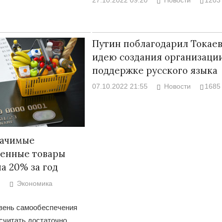
27.10.2022 09:20
Новости
1203
Путин поблагодарил Токаев
идею создания организаци
поддержке русского языка
07.10.2022 21:55
Новости
1685
начимые
венные товары
а 20% за год
Экономика
вень самообеспечения
считать достаточно