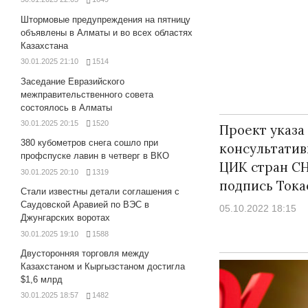
Штормовые предупреждения на пятницу
объявлены в Алматы и во всех областях
Казахстана
30.01.2025 21:10
1514
Заседание Евразийского
межправительственного совета
состоялось в Алматы
30.01.2025 20:15
1520
Проект указа
380 кубометров снега сошло при
консультатив
профспуске лавин в четверг в ВКО
ЦИК стран СН
30.01.2025 20:10
1319
подпись Тока
Стали известны детали соглашения с
Саудовской Аравией по ВЭС в
05.10.2022 18:15
Джунгарских воротах
30.01.2025 19:10
1588
Двусторонняя торговля между
Казахстаном и Кыргызстаном достигла
$1,6 млрд
30.01.2025 18:57
1482