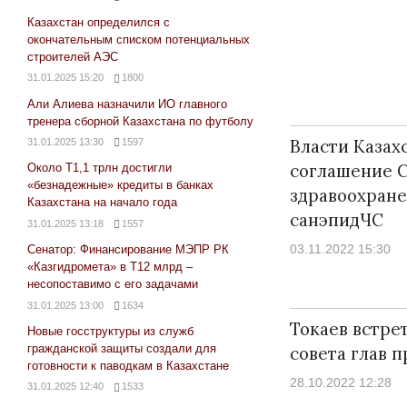
Казахстан определился с
окончательным списком потенциальных
строителей АЭС
31.01.2025 15:20
1800
Али Алиева назначили ИО главного
тренера сборной Казахстана по футболу
Власти Казах
31.01.2025 13:30
1597
соглашение 
Около Т1,1 трлн достигли
«безнадежные» кредиты в банках
здравоохране
Казахстана на начало года
санэпидЧС
31.01.2025 13:18
1557
03.11.2022 15:30
Сенатор: Финансирование МЭПР РК
«Казгидромета» в Т12 млрд –
несопоставимо с его задачами
31.01.2025 13:00
1634
Токаев встре
Новые госструктуры из служб
гражданской защиты создали для
совета глав 
готовности к паводкам в Казахстане
28.10.2022 12:28
31.01.2025 12:40
1533