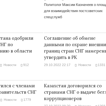
Политолог Максим Казначеев о площ
для взаимодействия постсоветских
спецслужб
Война Мир
стана одобрили
Соглашение об обмене
СНГ по
данными по охране внешни
нию в области
границ стран СНГ намерен
утвердить в РК
Новости
912
29.10.2022 22:17
Новости
1331
Война Миров.
тился с членами
Казахстан договорился со
Сороса
правительств СНГ
странами СНГ о выдаче бег
08.11.2024 09:
коррупционеров
Новости
1779