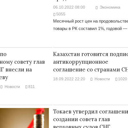
06.10.2022 08:00
Экономика
5055
Месячный рост цен на продовольств
товары в РК составил 1%, годовой —
 по
Казахстан готовится подпи
ному совету глав
антикоррупционное
Г внесли на
соглашение со странами С
еву
18.09.2022 22:20
Новости
1020
Новости
811
Токаев утвердил соглашени
создании совета глав
верховных судов СНГ