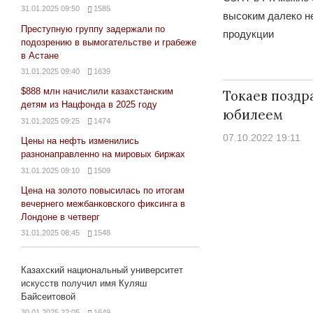
31.01.2025 09:50
1585
высоким далеко не
Преступную группу задержали по
продукции
подозрению в вымогательстве и грабеже
в Астане
31.01.2025 09:40
1639
$888 млн начислили казахстанским
Токаев поздр
детям из Нацфонда в 2025 году
юбилеем
31.01.2025 09:25
1474
07.10.2022 19:11
Цены на нефть изменились
разнонаправленно на мировых биржах
31.01.2025 09:10
1509
Цена на золото повысилась по итогам
вечернего межбанковского фиксинга в
Лондоне в четверг
31.01.2025 08:45
1548
Казахский национальный университет
искусств получил имя Куляш
Байсеитовой
30.01.2025 22:05
1649