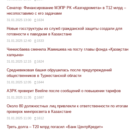
Сенатор: Финансирование МЭПР РК «Казгидромета» в Т12 млрд –
несопоставимо с его задачами
31.01.2025 13:00
1634
Новые госструктуры из служб гражданской защиты создали для
готовности к паводкам в Казахстане
31.01.2025 12:40
1533
Чинкисбаева сменила Жамишева на посту главы фонда «Қазақстан
халқына»
31.01.2025 12:15
1624
Средневековая башня обрушилась после предупреждений
общественников в Туркестанской области
31.01.2025 12:05
1644
АЗРК проверит Beeline после сообщений о повышении тарифов
31.01.2025 11:35
1687
Около 80 должностных лиц привлекли к ответственности по итогам
проверок минпросвета в Казахстане
31.01.2025 11:00
1612
Треть долга – Т20 млрд погасил «Банк ЦентрКредит»