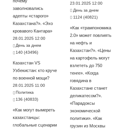
почему
23.01.2025 12:00
заволновались
День за днем
адепты «старого»
1124 (40821)
Казахстана?». «Эхо
«Как «трампономика
кровавого Кантара»
2.0» может повлиять
28.01.2025 12:00
на нефть и
День за днем
Казахстан?». «Цены
140 (43496)
на картофель могут
Казахстан VS
взлететь до 750
Узбекистан: кто круче
тенге». «Когда
по военной мощи?
говядина в
28.01.2025 11:00
Казахстане станет
Политика
деликатесом?».
136 (40833)
«Парадоксы
«Как могут вымереть
экономической
казахстанцы:
политики». «Как
глобальные сценарии
грузин из Москвы