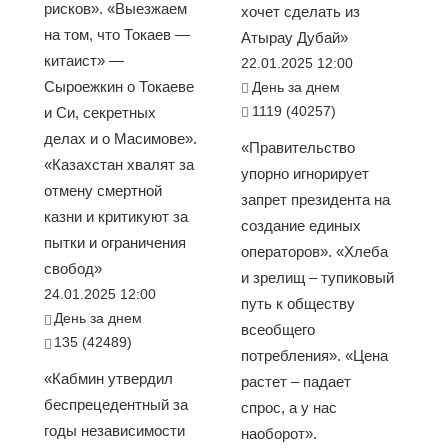
рисков». «Выезжаем
хочет сделать из
на том, что Токаев —
Атырау Дубай»
китаист» —
22.01.2025 12:00
Сыроежкин о Токаеве
День за днем
1119 (40257)
и Си, секретных
делах и о Масимове».
«Правительство
«Казахстан хвалят за
упорно игнорирует
отмену смертной
запрет президента на
казни и критикуют за
создание единых
пытки и ограничения
операторов». «Хлеба
свобод»
и зрелищ – тупиковый
24.01.2025 12:00
путь к обществу
День за днем
всеобщего
135 (42489)
потребления». «Цена
«Кабмин утвердил
растет – падает
беспрецедентный за
спрос, а у нас
годы независимости
наоборот».