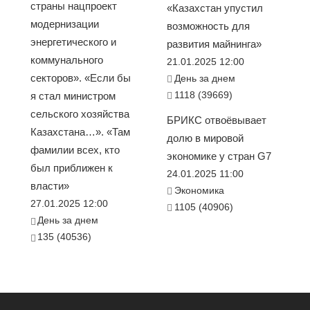
страны нацпроект
«Казахстан упустил
модернизации
возможность для
энергетического и
развития майнинга»
коммунального
21.01.2025 12:00
секторов». «Если бы
День за днем
1118 (39669)
я стал министром
сельского хозяйства
БРИКС отвоёвывает
Казахстана…». «Там
долю в мировой
фамилии всех, кто
экономике у стран G7
был приближен к
24.01.2025 11:00
власти»
Экономика
27.01.2025 12:00
1105 (40906)
День за днем
135 (40536)