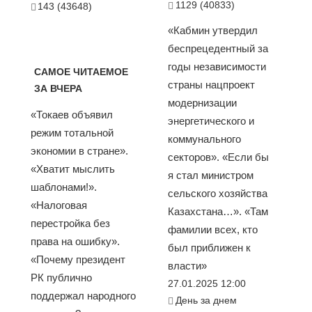
1129 (40833)
143 (43648)
«Кабмин утвердил
беспрецедентный за
годы независимости
САМОЕ ЧИТАЕМОЕ
страны нацпроект
ЗА ВЧЕРА
модернизации
«Токаев объявил
энергетического и
режим тотальной
коммунального
экономии в стране».
секторов». «Если бы
«Хватит мыслить
я стал министром
шаблонами!».
сельского хозяйства
«Налоговая
Казахстана…». «Там
перестройка без
фамилии всех, кто
права на ошибку».
был приближен к
«Почему президент
власти»
РК публично
27.01.2025 12:00
поддержал народного
День за днем