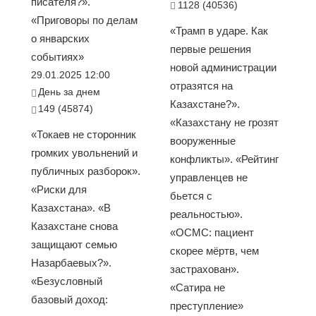
писателя?».
1128 (40536)
«Приговоры по делам
«Трамп в ударе. Как
о январских
первые решения
событиях»
новой администрации
29.01.2025 12:00
отразятся на
День за днем
Казахстане?».
149 (45874)
«Казахстану не грозят
«Токаев не сторонник
вооруженные
громких увольнений и
конфликты». «Рейтинг
публичных разборок».
управленцев не
«Риски для
бьется с
Казахстана». «В
реальностью».
Казахстане снова
«ОСМС: пациент
защищают семью
скорее мёртв, чем
Назарбаевых?».
застрахован».
«Безусловный
«Сатира не
базовый доход:
преступление»