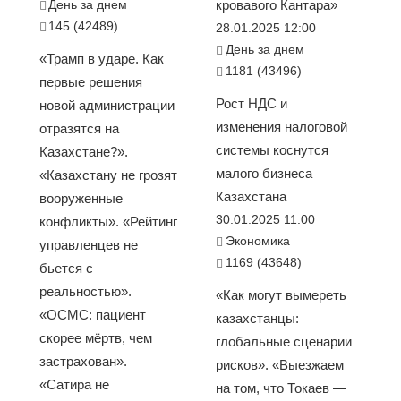
День за днем
кровавого Кантара»
145 (42489)
28.01.2025 12:00
День за днем
«Трамп в ударе. Как
1181 (43496)
первые решения
Рост НДС и
новой администрации
изменения налоговой
отразятся на
системы коснутся
Казахстане?».
малого бизнеса
«Казахстану не грозят
Казахстана
вооруженные
30.01.2025 11:00
конфликты». «Рейтинг
Экономика
управленцев не
1169 (43648)
бьется с
реальностью».
«Как могут вымереть
«ОСМС: пациент
казахстанцы:
скорее мёртв, чем
глобальные сценарии
застрахован».
рисков». «Выезжаем
«Сатира не
на том, что Токаев —