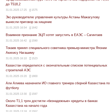
до Т518,2
31.01.2025 17:25
1575
Экс-руководителю управления культуры Астаны Мажагулову
вынесли приговор за хищение
31.01.2025 16:54
1642
Взаимное признание ЭЦП хотят запустить в ЕАЭС – Сагинтаев
31.01.2025 16:42
1590
Токаев принял специального советника премьер-министра Японии
Акихису Нагашиму
31.01.2025 16:10
1523
Казахстан определился с окончательным списком потенциальных
строителей АЭС
31.01.2025 15:20
1800
Али Алиева назначили ИО главного тренера сборной Казахстана по
футболу
31.01.2025 13:30
1597
Около Т1,1 трлн достигли «безнадежные» кредиты в банках
Казахстана на начало года
31.01.2025 13:18
1557