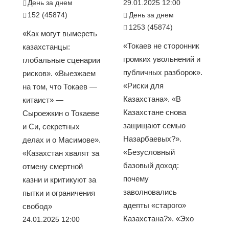
День за днем
29.01.2025 12:00
152 (45874)
День за днем
1253 (45874)
«Как могут вымереть
«Токаев не сторонник
казахстанцы:
громких увольнений и
глобальные сценарии
публичных разборок».
рисков». «Выезжаем
«Риски для
на том, что Токаев —
Казахстана». «В
китаист» —
Казахстане снова
Сыроежкин о Токаеве
защищают семью
и Си, секретных
Назарбаевых?».
делах и о Масимове».
«Безусловный
«Казахстан хвалят за
базовый доход:
отмену смертной
почему
казни и критикуют за
заволновались
пытки и ограничения
адепты «старого»
свобод»
Казахстана?». «Эхо
24.01.2025 12:00