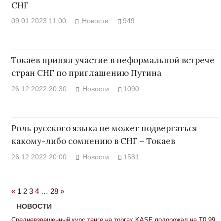
СНГ
09.01.2023 11:00
Новости
949
Токаев принял участие в неформальной встрече
стран СНГ по приглашению Путина
26.12.2022 20:30
Новости
1090
Роль русского языка не может подвергаться
какому-либо сомнению в СНГ – Токаев
26.12.2022 20:00
Новости
1581
Previous
Next
«
1
2
3
4
…
28
»
Posts
Posts
НОВОСТИ
Средневзвешенный курс тенге на торгах KASE подорожал на Т0,99