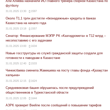
Али Алиева назначили ИО главного тренера сборной Казахстана по
футболу
31.01.2025 13:30
1597
Около Т1,1 трлн достигли «безнадежные» кредиты в банках
Казахстана на начало года
31.01.2025 13:18
1557
Сенатор: Финансирование МЭПР РК «Казгидромета» в Т12 млрд –
несопоставимо с его задачами
31.01.2025 13:00
1634
Новые госструктуры из служб гражданской защиты создали для
готовности к паводкам в Казахстане
31.01.2025 12:40
1533
Чинкисбаева сменила Жамишева на посту главы фонда «Қазақстан
халқына»
31.01.2025 12:15
1624
Средневековая башня обрушилась после предупреждений
общественников в Туркестанской области
31.01.2025 12:05
1644
АЗРК проверит Beeline после сообщений о повышении тарифов