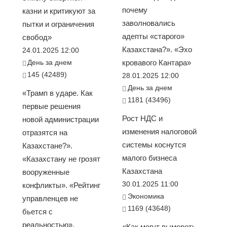
почему
казни и критикуют за
заволновались
пытки и ограничения
адепты «старого»
свобод»
Казахстана?». «Эхо
24.01.2025 12:00
День за днем
кровавого Кантара»
145 (42489)
28.01.2025 12:00
День за днем
«Трамп в ударе. Как
1181 (43496)
первые решения
Рост НДС и
новой администрации
изменения налоговой
отразятся на
системы коснутся
Казахстане?».
малого бизнеса
«Казахстану не грозят
Казахстана
вооруженные
30.01.2025 11:00
конфликты». «Рейтинг
Экономика
управленцев не
1169 (43648)
бьется с
реальностью».
«Как могут вымереть