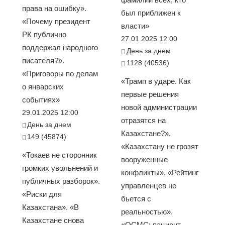
права на ошибку».
был приближен к
«Почему президент
власти»
РК публично
27.01.2025 12:00
поддержал народного
День за днем
писателя?».
1128 (40536)
«Приговоры по делам
«Трамп в ударе. Как
о январских
первые решения
событиях»
новой администрации
29.01.2025 12:00
отразятся на
День за днем
Казахстане?».
149 (45874)
«Казахстану не грозят
«Токаев не сторонник
вооруженные
громких увольнений и
конфликты». «Рейтинг
публичных разборок».
управленцев не
«Риски для
бьется с
Казахстана». «В
реальностью».
Казахстане снова
«ОСМС: пациент