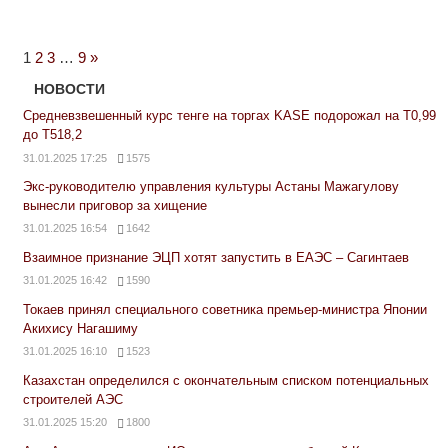
Next
1
2
3
…
9
»
Posts
НОВОСТИ
Средневзвешенный курс тенге на торгах KASE подорожал на Т0,99
до Т518,2
31.01.2025 17:25
1575
Экс-руководителю управления культуры Астаны Мажагулову
вынесли приговор за хищение
31.01.2025 16:54
1642
Взаимное признание ЭЦП хотят запустить в ЕАЭС – Сагинтаев
31.01.2025 16:42
1590
Токаев принял специального советника премьер-министра Японии
Акихису Нагашиму
31.01.2025 16:10
1523
Казахстан определился с окончательным списком потенциальных
строителей АЭС
31.01.2025 15:20
1800