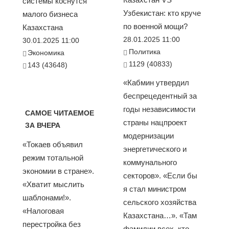
системы коснутся
Узбекистан: кто круче
малого бизнеса
по военной мощи?
Казахстана
28.01.2025 11:00
30.01.2025 11:00
Политика
Экономика
1129 (40833)
143 (43648)
«Кабмин утвердил
беспрецедентный за
годы независимости
САМОЕ ЧИТАЕМОЕ
страны нацпроект
ЗА ВЧЕРА
модернизации
«Токаев объявил
энергетического и
режим тотальной
коммунального
экономии в стране».
секторов». «Если бы
«Хватит мыслить
я стал министром
шаблонами!».
сельского хозяйства
«Налоговая
Казахстана…». «Там
перестройка без
фамилии всех, кто