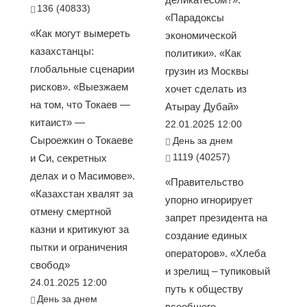
136 (40833)
«Парадоксы
«Как могут вымереть
экономической
казахстанцы:
политики». «Как
глобальные сценарии
грузин из Москвы
рисков». «Выезжаем
хочет сделать из
на том, что Токаев —
Атырау Дубай»
китаист» —
22.01.2025 12:00
Сыроежкин о Токаеве
День за днем
1119 (40257)
и Си, секретных
делах и о Масимове».
«Правительство
«Казахстан хвалят за
упорно игнорирует
отмену смертной
запрет президента на
казни и критикуют за
создание единых
пытки и ограничения
операторов». «Хлеба
свобод»
и зрелищ – тупиковый
24.01.2025 12:00
путь к обществу
День за днем
всеобщего