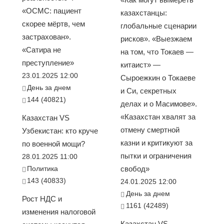
«ОСМС: пациент
казахстанцы:
скорее мёртв, чем
глобальные сценарии
застрахован».
рисков». «Выезжаем
«Сатира не
на том, что Токаев —
преступление»
китаист» —
23.01.2025 12:00
Сыроежкин о Токаеве
День за днем
и Си, секретных
144 (40821)
делах и о Масимове».
«Казахстан хвалят за
Казахстан VS
отмену смертной
Узбекистан: кто круче
казни и критикуют за
по военной мощи?
пытки и ограничения
28.01.2025 11:00
Политика
свобод»
143 (40833)
24.01.2025 12:00
День за днем
Рост НДС и
1161 (42489)
изменения налоговой
Казахстан VS