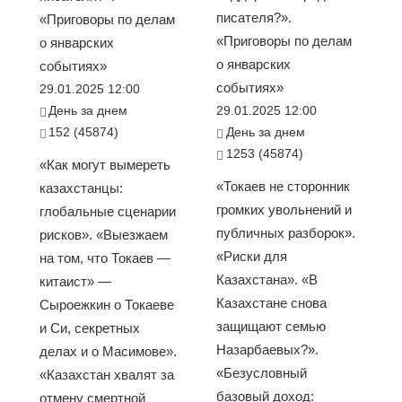
писателя?».
«Приговоры по делам
«Приговоры по делам
о январских
о январских
событиях»
событиях»
29.01.2025 12:00
День за днем
29.01.2025 12:00
152 (45874)
День за днем
1253 (45874)
«Как могут вымереть
«Токаев не сторонник
казахстанцы:
громких увольнений и
глобальные сценарии
публичных разборок».
рисков». «Выезжаем
«Риски для
на том, что Токаев —
Казахстана». «В
китаист» —
Казахстане снова
Сыроежкин о Токаеве
защищают семью
и Си, секретных
Назарбаевых?».
делах и о Масимове».
«Безусловный
«Казахстан хвалят за
базовый доход:
отмену смертной