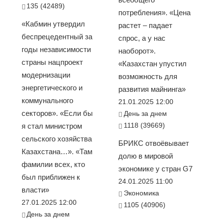
135 (42489)
потребления». «Цена
«Кабмин утвердил
растет – падает
беспрецедентный за
спрос, а у нас
годы независимости
наоборот».
страны нацпроект
«Казахстан упустил
модернизации
возможность для
энергетического и
развития майнинга»
коммунального
21.01.2025 12:00
секторов». «Если бы
День за днем
1118 (39669)
я стал министром
сельского хозяйства
БРИКС отвоёвывает
Казахстана…». «Там
долю в мировой
фамилии всех, кто
экономике у стран G7
был приближен к
24.01.2025 11:00
власти»
Экономика
27.01.2025 12:00
1105 (40906)
День за днем