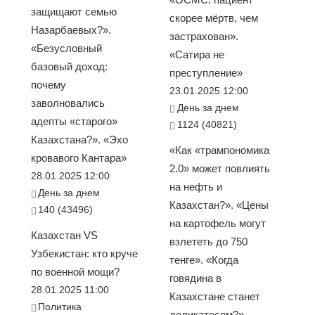
защищают семью
скорее мёртв, чем
Назарбаевых?».
застрахован».
«Безусловный
«Сатира не
базовый доход:
преступление»
почему
23.01.2025 12:00
заволновались
День за днем
адепты «старого»
1124 (40821)
Казахстана?». «Эхо
«Как «трампономика
кровавого Кантара»
2.0» может повлиять
28.01.2025 12:00
на нефть и
День за днем
Казахстан?». «Цены
140 (43496)
на картофель могут
Казахстан VS
взлететь до 750
Узбекистан: кто круче
тенге». «Когда
по военной мощи?
говядина в
28.01.2025 11:00
Казахстане станет
Политика
деликатесом?».