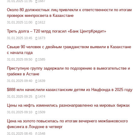
31.01.2025 11:35
1687
Около 80 должностных лиц привлекли к ответственности по итогам
проверок минпросвета в Казахстане
31.01.2025 11:00
1612
Треть долга – Т20 млрд погасил «Банк ЦентрКредит»
31.01.2025 10:45
1673
Свыше 90 человек с двойным гражданством выявили в Казахстане
с начала года
31.01.2025 09:50
1585
Преступную группу задержали по подозрению в вымогательстве и
грабеже в Астане
31.01.2025 09:40
1639
$888 млн начислили казахстанским детям из Нацфонда в 2025 году
31.01.2025 09:25
1474
Цены на нефть изменились разнонаправленно на мировых биржах
31.01.2025 09:10
1509
Цена на золото повысилась по итогам вечернего межбанковского
фиксинга в Лондоне в четверг
31.01.2025 08:45
1548