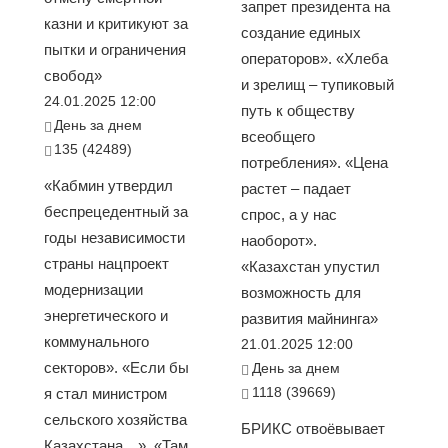
запрет президента на
казни и критикуют за
создание единых
пытки и ограничения
операторов». «Хлеба
свобод»
и зрелищ – тупиковый
24.01.2025 12:00
путь к обществу
День за днем
всеобщего
135 (42489)
потребления». «Цена
«Кабмин утвердил
растет – падает
беспрецедентный за
спрос, а у нас
годы независимости
наоборот».
страны нацпроект
«Казахстан упустил
модернизации
возможность для
энергетического и
развития майнинга»
коммунального
21.01.2025 12:00
секторов». «Если бы
День за днем
1118 (39669)
я стал министром
сельского хозяйства
БРИКС отвоёвывает
Казахстана…». «Там