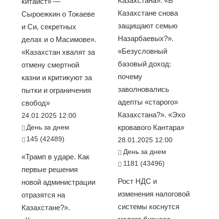
Казахстана». «В
китаист» —
Казахстане снова
Сыроежкин о Токаеве
защищают семью
и Си, секретных
Назарбаевых?».
делах и о Масимове».
«Безусловный
«Казахстан хвалят за
базовый доход:
отмену смертной
почему
казни и критикуют за
заволновались
пытки и ограничения
адепты «старого»
свобод»
Казахстана?». «Эхо
24.01.2025 12:00
День за днем
кровавого Кантара»
145 (42489)
28.01.2025 12:00
День за днем
«Трамп в ударе. Как
1181 (43496)
первые решения
Рост НДС и
новой администрации
изменения налоговой
отразятся на
системы коснутся
Казахстане?».