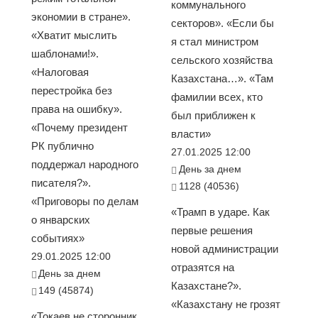
коммунального
экономии в стране».
секторов». «Если бы
«Хватит мыслить
я стал министром
шаблонами!».
сельского хозяйства
«Налоговая
Казахстана…». «Там
перестройка без
фамилии всех, кто
права на ошибку».
был приближен к
«Почему президент
власти»
РК публично
27.01.2025 12:00
поддержал народного
День за днем
писателя?».
1128 (40536)
«Приговоры по делам
«Трамп в ударе. Как
о январских
первые решения
событиях»
новой администрации
29.01.2025 12:00
отразятся на
День за днем
Казахстане?».
149 (45874)
«Казахстану не грозят
«Токаев не сторонник