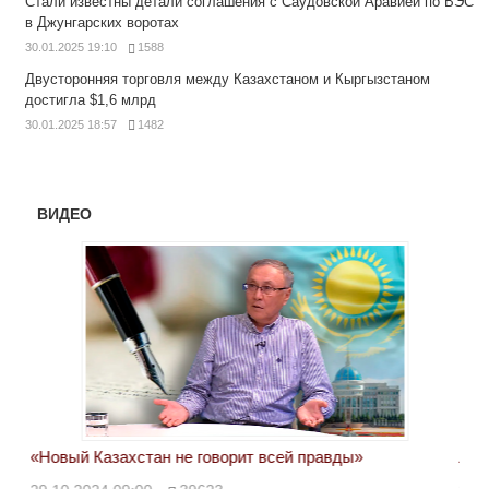
Стали известны детали соглашения с Саудовской Аравией по ВЭС
в Джунгарских воротах
30.01.2025 19:10
1588
Двусторонняя торговля между Казахстаном и Кыргызстаном
достигла $1,6 млрд
30.01.2025 18:57
1482
ВИДЕО
«Новый Казахстан не говорит всей правды»
Лон
ми