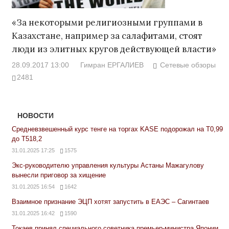
«За некоторыми религиозными группами в
Казахстане, например за салафитами, стоят
люди из элитных кругов действующей власти»
28.09.2017 13:00
Гимран ЕРГАЛИЕВ
Сетевые обзоры
2481
НОВОСТИ
Средневзвешенный курс тенге на торгах KASE подорожал на Т0,99
до Т518,2
31.01.2025 17:25
1575
Экс-руководителю управления культуры Астаны Мажагулову
вынесли приговор за хищение
31.01.2025 16:54
1642
Взаимное признание ЭЦП хотят запустить в ЕАЭС – Сагинтаев
31.01.2025 16:42
1590
Токаев принял специального советника премьер-министра Японии