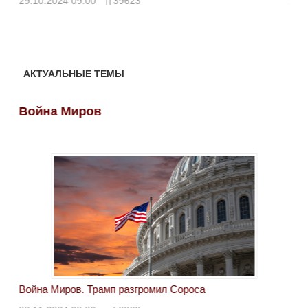
29.10.2024 09:00
39623
28.
АКТУАЛЬНЫЕ ТЕМЫ
Война Миров
Во
Война Миров. Трамп разгромил Сороса
Вой