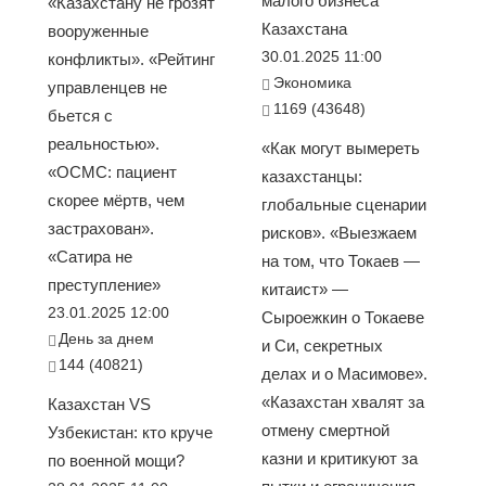
малого бизнеса
«Казахстану не грозят
Казахстана
вооруженные
30.01.2025 11:00
конфликты». «Рейтинг
Экономика
управленцев не
1169 (43648)
бьется с
реальностью».
«Как могут вымереть
«ОСМС: пациент
казахстанцы:
скорее мёртв, чем
глобальные сценарии
застрахован».
рисков». «Выезжаем
«Сатира не
на том, что Токаев —
преступление»
китаист» —
23.01.2025 12:00
Сыроежкин о Токаеве
День за днем
и Си, секретных
144 (40821)
делах и о Масимове».
«Казахстан хвалят за
Казахстан VS
отмену смертной
Узбекистан: кто круче
казни и критикуют за
по военной мощи?