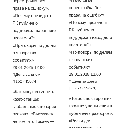
«Налоговая
перестройка без
перестройка без
права на ошибку».
права на ошибку».
«Почему президент
«Почему президент
РК публично
РК публично
поддержал народного
поддержал народного
писателя?».
писателя?».
«Приговоры по делам
«Приговоры по делам
о январских
о январских
событиях»
событиях»
29.01.2025 12:00
День за днем
29.01.2025 12:00
152 (45874)
День за днем
1253 (45874)
«Как могут вымереть
«Токаев не сторонник
казахстанцы:
громких увольнений и
глобальные сценарии
публичных разборок».
рисков». «Выезжаем
«Риски для
на том, что Токаев —