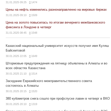
31.01.2025 09:25
1474
Цены на нефть изменились разнонаправленно на мировых биржах
31.01.2025 09:10
1509
Цена на золото повысилась по итогам вечернего межбанковского
фиксинга в Лондоне в четверг
31.01.2025 08:45
1548
Казахский национальный университет искусств получил имя Куляш
Байсеитовой
30.01.2025 22:05
1649
Штормовые предупреждения на пятницу объявлены в Алматы и во
всех областях Казахстана
30.01.2025 21:10
1514
Заседание Евразийского межправительственного совета
состоялось в Алматы
30.01.2025 20:15
1520
380 кубометров снега сошло при профспуске лавин в четверг в ВКО
30.01.2025 20:10
1319