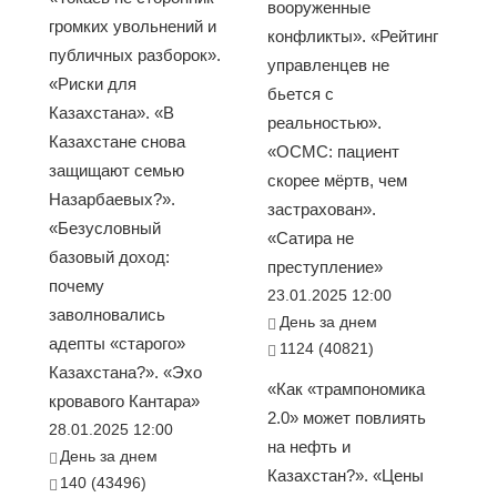
вооруженные
громких увольнений и
конфликты». «Рейтинг
публичных разборок».
управленцев не
«Риски для
бьется с
Казахстана». «В
реальностью».
Казахстане снова
«ОСМС: пациент
защищают семью
скорее мёртв, чем
Назарбаевых?».
застрахован».
«Безусловный
«Сатира не
базовый доход:
преступление»
почему
23.01.2025 12:00
заволновались
День за днем
адепты «старого»
1124 (40821)
Казахстана?». «Эхо
«Как «трампономика
кровавого Кантара»
2.0» может повлиять
28.01.2025 12:00
на нефть и
День за днем
Казахстан?». «Цены
140 (43496)