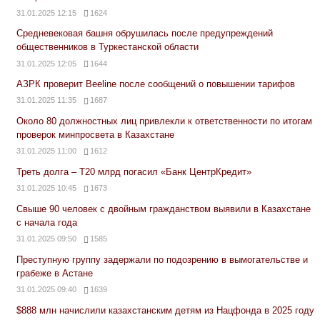
31.01.2025 12:15
1624
Средневековая башня обрушилась после предупреждений
общественников в Туркестанской области
31.01.2025 12:05
1644
АЗРК проверит Beeline после сообщений о повышении тарифов
31.01.2025 11:35
1687
Около 80 должностных лиц привлекли к ответственности по итогам
проверок минпросвета в Казахстане
31.01.2025 11:00
1612
Треть долга – Т20 млрд погасил «Банк ЦентрКредит»
31.01.2025 10:45
1673
Свыше 90 человек с двойным гражданством выявили в Казахстане
с начала года
31.01.2025 09:50
1585
Преступную группу задержали по подозрению в вымогательстве и
грабеже в Астане
31.01.2025 09:40
1639
$888 млн начислили казахстанским детям из Нацфонда в 2025 году