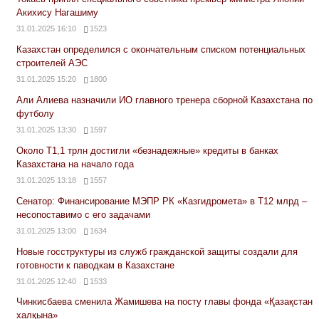
Акихису Нагашиму
31.01.2025 16:10
1523
Казахстан определился с окончательным списком потенциальных
строителей АЭС
31.01.2025 15:20
1800
Али Алиева назначили ИО главного тренера сборной Казахстана по
футболу
31.01.2025 13:30
1597
Около Т1,1 трлн достигли «безнадежные» кредиты в банках
Казахстана на начало года
31.01.2025 13:18
1557
Сенатор: Финансирование МЭПР РК «Казгидромета» в Т12 млрд –
несопоставимо с его задачами
31.01.2025 13:00
1634
Новые госструктуры из служб гражданской защиты создали для
готовности к паводкам в Казахстане
31.01.2025 12:40
1533
Чинкисбаева сменила Жамишева на посту главы фонда «Қазақстан
халқына»