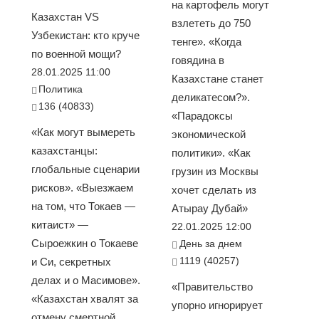
на картофель могут
Казахстан VS
взлететь до 750
Узбекистан: кто круче
тенге». «Когда
по военной мощи?
говядина в
28.01.2025 11:00
Казахстане станет
Политика
деликатесом?».
136 (40833)
«Парадоксы
«Как могут вымереть
экономической
казахстанцы:
политики». «Как
глобальные сценарии
грузин из Москвы
рисков». «Выезжаем
хочет сделать из
на том, что Токаев —
Атырау Дубай»
китаист» —
22.01.2025 12:00
Сыроежкин о Токаеве
День за днем
1119 (40257)
и Си, секретных
делах и о Масимове».
«Правительство
«Казахстан хвалят за
упорно игнорирует
отмену смертной