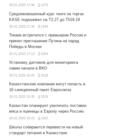
30.01.2025 17:46
1475
Средневзвешенный курс тенге на торгах
KASE подешевел на Т2,27 до Т519,19
30.01.2025 17:35
1344
Токаев встретился с премьером России и
принял приглашение Путина на парад
Победы в Москве
30.01.2025 17:13
1654
Установку датчиков для мониторинга
лавин начали в ВКО
30.01.2025 15:43
1518
Казахстанские компании могут попасть в
16 санкционный пакет Евросоюза
30.01.2025 15:35
1529
Казахстан планирует увеличить поставки
мяса и пшеницы в Европу через Россию
30.01.2025 15:22
1562
Школы собираются перевести на новый
стандарт питания в Казахстане