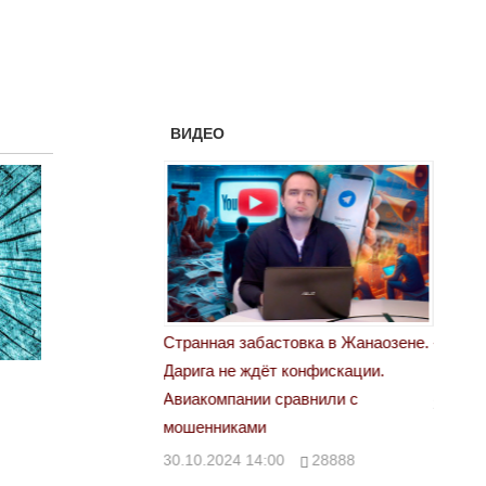
ВИДЕО
 свет
Странная забастовка в Жанаозене.
«Новый
Дарига не ждёт конфискации.
правд
00
29972
Авиакомпании сравнили с
29.10.
мошенниками
30.10.2024 14:00
28888