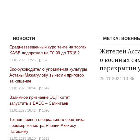
НОВОСТИ
МЕТКА:
ВОЕНН
Средневзвешенный курс тенге на торгах
Жителей Аст
KASE подорожал на Т0,99 до Т518,2
о военных са
31.01.2025 17:25
1575
перекрытии 
Экс-руководителю управления культуры
Астаны Мажагулову вынесли приговор
25.11.2024 10:35
за хищение
31.01.2025 16:54
1642
Взаимное признание ЭЦП хотят
запустить в ЕАЭС – Сагинтаев
31.01.2025 16:42
1590
Токаев принял специального советника
премьер-министра Японии Акихису
Нагашиму
31.01.2025 16:10
1523