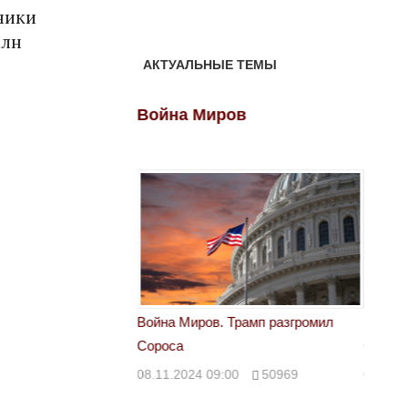
ники
млн
АКТУАЛЬНЫЕ ТЕМЫ
ов
Война Миров
Войн
 Трамп разгромил
Война Миров. Трамп разгромил
Война 
Сороса
Сорос
00
50969
08.11.2024 09:00
50969
08.11.