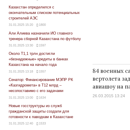
Казахстан определился с
окончательным списком потенциальных
строителей АЭС
31.01.2025 15:20
1800
Али Алиева назначили ИО главного
тренера сборной Казахстана по футболу
31.01.2025 13:30
1597
Около Т1,1 трлн достигли
«безнадежные» кредиты в банках
Казахстана на начало года
84 военных с
31.01.2025 13:18
1557
вертолета за
Сенатор: Финансирование МЭПР РК
авиашоу на п
«Казгидромета» в Т12 млрд –
несопоставимо с его задачами
26.03.2015 13:24
31.01.2025 13:00
1634
Новые госструктуры из служб
гражданской защиты создали для
готовности к паводкам в Казахстане
31.01.2025 12:40
1533