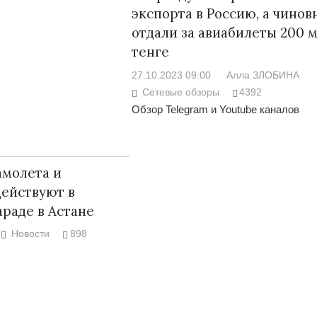
экспорта в Россию, а чинов
отдали за авиабилеты 200 
тенге
27.10.2023 09:00
Алла ЗЛОБИНА
Война Мир
Сетевые обзоры
4392
Обзор Telegram и Youtube каналов
амолета и
действуют в
араде в Астане
Новости
898
Война Миров.
Сороса
08.11.2024 09: