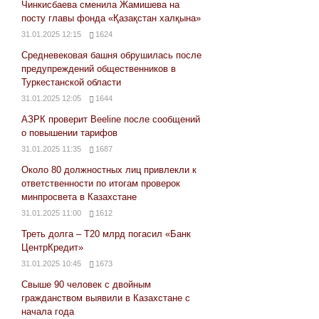
Чинкисбаева сменила Жамишева на
посту главы фонда «Қазақстан халқына»
31.01.2025 12:15
1624
Средневековая башня обрушилась после
предупреждений общественников в
Туркестанской области
31.01.2025 12:05
1644
АЗРК проверит Beeline после сообщений
о повышении тарифов
31.01.2025 11:35
1687
Около 80 должностных лиц привлекли к
ответственности по итогам проверок
минпросвета в Казахстане
31.01.2025 11:00
1612
Треть долга – Т20 млрд погасил «Банк
ЦентрКредит»
31.01.2025 10:45
1673
Свыше 90 человек с двойным
гражданством выявили в Казахстане с
начала года