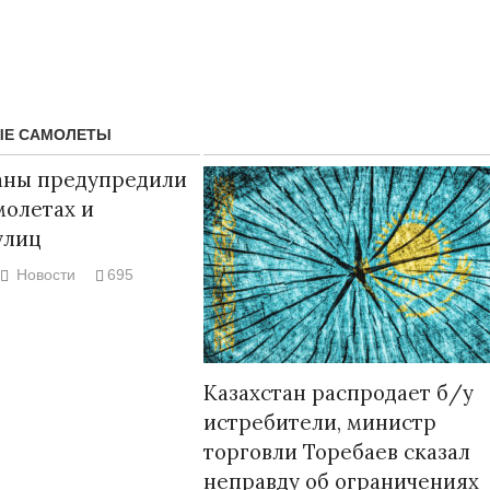
ЫЕ САМОЛЕТЫ
аны предупредили
молетах и
улиц
Новости
695
Народ выбрал
17.10.2024 17:
Казахстан распродает б/у
истребители, министр
торговли Торебаев сказал
неправду об ограничениях