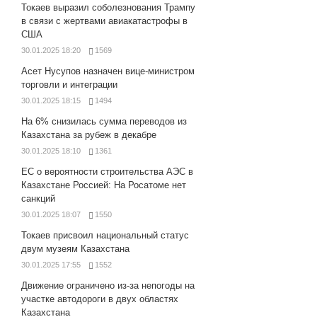
Токаев выразил соболезнования Трампу
в связи с жертвами авиакатастрофы в
США
30.01.2025 18:20
1569
Асет Нусупов назначен вице-министром
торговли и интеграции
30.01.2025 18:15
1494
На 6% снизилась сумма переводов из
Казахстана за рубеж в декабре
30.01.2025 18:10
1361
ЕС о вероятности строительства АЭС в
Казахстане Россией: На Росатоме нет
санкций
30.01.2025 18:07
1550
Токаев присвоил национальный статус
двум музеям Казахстана
30.01.2025 17:55
1552
Движение ограничено из-за непогоды на
участке автодороги в двух областях
Казахстана