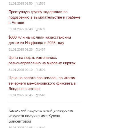
31.01.2025 09:50
1585
Преступную группу задержали по
подозрению в вымогательстве и грабеже
в Астане
31.01.2025 09:40
1639
$888 млн начислили казахстанским
детям из Нацфонда в 2025 году
31.01.2025 09:25
1474
Цены на нефть изменились
разнонаправленно на мировых биржах
31.01.2025 09:10
1509
Цена на золото повысилась по итогам
вечернего межбанковского фиксинга в
Лондоне в четверг
31.01.2025 08:45
1548
Казахский национальный университет
искусств получил имя Куляш
Байсеитовой
30.01.2025 22:05
1649