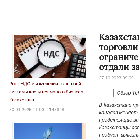
Казахста
торговли
ограниче
отдали з
27.10.2023 09:00
Рост НДС и изменения налоговой
системы коснутся малого бизнеса
Обзор Te
Казахстана
В Казахстане п
30.01.2025 11:00
43648
каналов
меняет 
предстоящие виз
Казахстанцы со
пробует вывезти