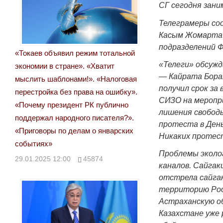
СГ сегодня зани
Телеграмеры соо
Касым Жомарта 
подразделений Ф
«Токаев объявил режим тотальной
«Телеги» обсуж
экономии в стране». «Хватит
— Кайрата Боран
мыслить шаблонами!». «Налоговая
получил срок за
перестройка без права на ошибку».
СИЗО на меропри
«Почему президент РК публично
лишения свобод
поддержал народного писателя?».
протеста в День
«Приговоры по делам о январских
Никаких протес
событиях»
Проблемы эколо
29.01.2025 12:00
45874
каналов. Сайгак
отстрела сайгак
территорию Рос
Астраханскую о
Казахстане уже