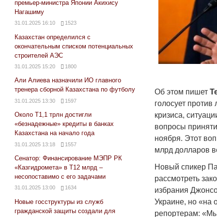
премьер-министра Японии Акихису
Нагашиму
31.01.2025 16:10
1523
Казахстан определился с
окончательным списком потенциальных
строителей АЭС
31.01.2025 15:20
1800
Али Алиева назначили ИО главного
тренера сборной Казахстана по футболу
Об этом пишет
T
31.01.2025 13:30
1597
голосует против
кризиса, ситуаци
Около Т1,1 трлн достигли
«безнадежные» кредиты в банках
вопросы приняти
Казахстана на начало года
ноября. Этот во
31.01.2025 13:18
1557
млрд долларов в
Сенатор: Финансирование МЭПР РК
Новый спикер П
«Казгидромета» в Т12 млрд –
несопоставимо с его задачами
рассмотреть зак
31.01.2025 13:00
1634
избрания Джонсо
Украине, но «на
Новые госструктуры из служб
гражданской защиты создали для
репортерам: «Мы