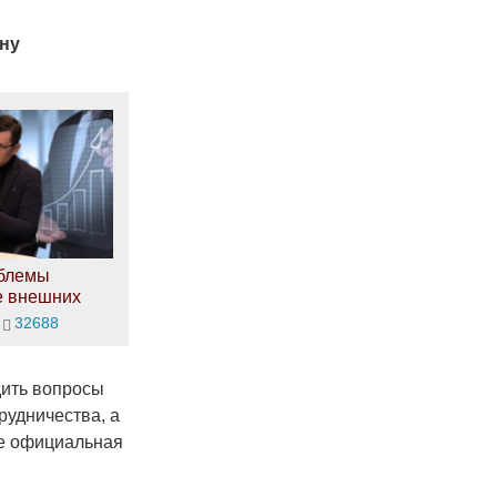
ану
облемы
е внешних
32688
дить вопросы
рудничества, а
же официальная