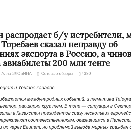
н распродает б/у истребители, 
 Торебаев сказал неправду об
ниях экспорта в Россию, а чино
а авиабилеты 200 млн тенге
Алла ЗЛОБИНА
Сетевые обзоры
4390
legram и Youtube каналов
Народ выбрал свет
Странная заб
рибавляется международных событий, и тематика
Telegr
Дарига не ждё
17.10.2024 17:00
29972
вектор, расширяя круг тем. В топе — ситуация в Сектор
Авиакомпании
иты в Казахстан президентов сразу нескольких европейс
мошенниками
переживают соотечественникам, оказавшимся в Палести
30.10.2024 14:
 их через Египет, но проблемой вывода мирных граждан