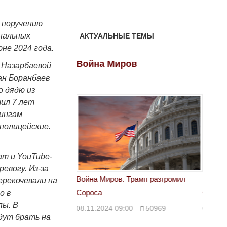
 поручению
нальных
АКТУАЛЬНЫЕ ТЕМЫ
не 2024 года.
ов
Война Миров
Войн
 Назарбаевой
ан Боранбаев
о дядю из
чил 7 лет
тингам
полицейские.
am и YouTube-
евогу. Из-за
 Трамп разгромил
Война Миров. Трамп разгромил
Война 
ерекочевали на
Сороса
Сорос
о в
пы. В
00
50969
08.11.2024 09:00
50969
08.11.
дут брать на