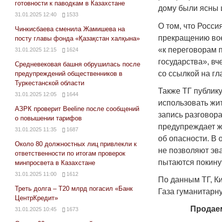
готовности к паводкам в Казахстане
дому были ясны 
31.01.2025 12:40
1533
О том, что Росс
Чинкисбаева сменила Жамишева на
прекращению вое
посту главы фонда «Қазақстан халқына»
«к переговорам 
31.01.2025 12:15
1624
государства», в
Средневековая башня обрушилась после
со ссылкой на г
предупреждений общественников в
Туркестанской области
Также ТГ публик
31.01.2025 12:05
1644
использовать жи
АЗРК проверит Beeline после сообщений
запись разговора
о повышении тарифов
предупреждает жи
31.01.2025 11:35
1687
об опасности. В 
Около 80 должностных лиц привлекли к
не позволяют эв
ответственности по итогам проверок
пытаются покинут
минпросвета в Казахстане
31.01.2025 11:00
1612
По данным ТГ, К
Треть долга – Т20 млрд погасил «Банк
Газа гуманитарн
ЦентрКредит»
Продаем
31.01.2025 10:45
1673