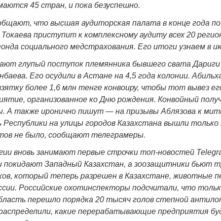
маются 45 стран, и пока безуспешно.
бщают, что высшая аудиторская палата в конце года по
Токаева приступит к комплексному аудиту всех 20 регио
онда социального медстрахования. Его итоги узнаем в ию
Война Мир
дают глупый поступок племянника бывшего свата Дариги
баева. Его осудили в Астане на 4,5 года колонии. Абильх
 взятку
более 1,6 млн тенге конвоиру, чтобы тот вывез ег
ятие, организованное ко Дню рождения. Конвойный полу
ы. А также иронично пишут — на призывы Аблязова к ми
 Республики на улицы городов Казахстана вышли только 
тов не было, сообщают телеграмеры.
гии вновь занимают первые строчки топ-новостей
Telegr
и покидают Западный Казахстан, а зоозащитники бьют тр
Война Миров.
ов, который теперь разрешен в Казахстане, животные п
Сороса
сии. Российские охотинспекторы подсчитали, что тольк
бласть перешло порядка 20 тысяч голов степной антило
08.11.2024 09:
 распределили, какие перерабатывающие предприятия бу