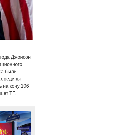
года Джонсон
ационного
са были
 середины
 на кону 106
шет ТГ.