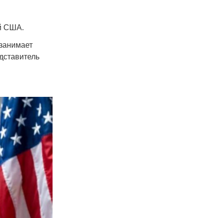
й США.
 занимает
дставитель