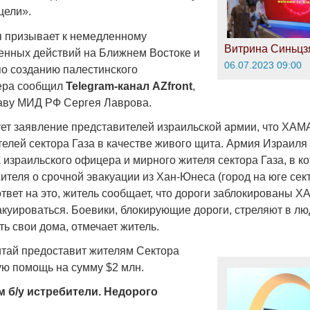
цели».
ия призывает к немедленному
Витрина Синьцз
нных действий на Ближнем Востоке и
06.07.2023 09:00
по созданию палестинского
чера сообщил
Telegram-канал AZfront
,
лаву МИД РФ Сергея Лаврова.
ует заявление представителей израильской армии, что ХА
телей сектора Газа в качестве живого щита. Армия Израиля
 израильского офицера и мирного жителя сектора Газа, в 
теля о срочной эвакуации из Хан-Юнеса (город на юге сект
ответ на это, житель сообщает, что дороги заблокированы 
акуироваться. Боевики, блокирующие дороги, стреляют в лю
ь свои дома, отмечает житель.
итай предоставит жителям Сектора
ую помощь на сумму $2 млн.
 б/у истребители. Недорого