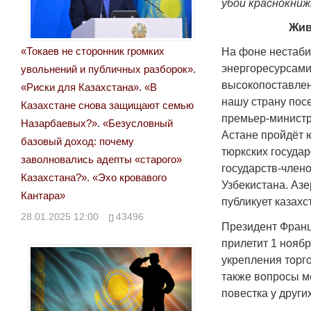
убой краснокниж
Жив
«Токаев не сторонник громких
На фоне нестаби
энергоресурсами,
увольнений и публичных разборок».
высокопоставлен
«Риски для Казахстана». «В
нашу страну пос
Казахстане снова защищают семью
премьер-министр 
Назарбаевых?». «Безусловный
Астане пройдёт 
базовый доход: почему
тюркских государ
заволновались адепты «старого»
государств-член
Казахстана?». «Эхо кровавого
Узбекистана. Аз
Кантара»
публикует казах
28.01.2025 12:00
43496
Президент Фран
прилетит 1 нояб
укрепления торго
также вопросы м
повестка у други