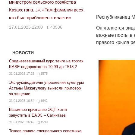
министром сельского хозяйства
Казахстана…». «Там фамилии всех,
Республиканец М
кто был приближен к власти»
27.01.2025 12:00
40536
Он является виц
важные посты в 
правого крыла р
НОВОСТИ
Средневзвешенный курс тенге на торгах
KASE подорожал на Т0,99 до Т518,2
31.01.2025 17:25
1575
Экс-руководителю управления культуры
Астаны Мажагулову вынесли приговор
за хищение
31.01.2025 16:54
1642
Взаимное признание ЭЦП хотят
запустить в ЕАЭС – Сагинтаев
31.01.2025 16:42
1590
Токаев принял специального советника