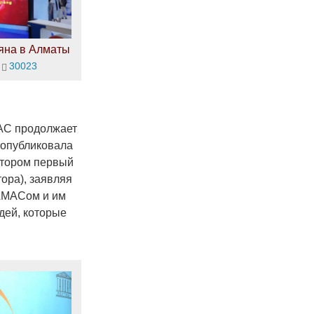
яна в Алматы
30023
МАС продолжает
 опубликовала
котором первый
ора), заявляя
ХАМАСом и им
дей, которые