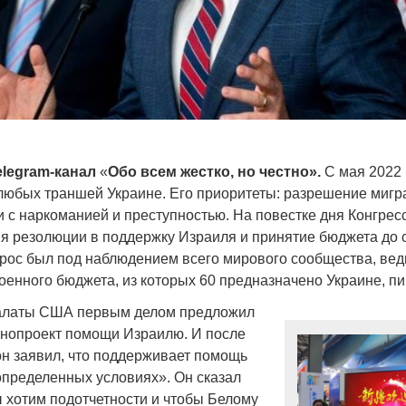
elegram-канал
«
Обо всем жестко, но честно».
С мая 2022 
 любых траншей Украине. Его приоритеты: разрешение мигр
и с наркоманией и преступностью. На повестке дня Конгрес
я резолюции в поддержку Израиля и принятие бюджета до
прос был под наблюдением всего мирового сообщества, ведь
оенного бюджета, из которых 60 предназначено Украине, пи
алаты США первым делом предложил
онопроект помощи Израилю. И после
н заявил, что поддерживает помощь
 определенных условиях». Он сказал
 хотим подотчетности и чтобы Белому