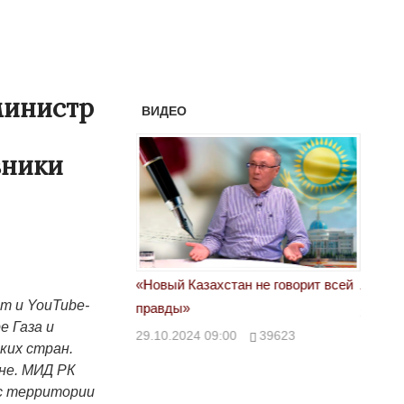
министр
ВИДЕО
вники
астовка в Жанаозене.
«Новый Казахстан не говорит всей
Лондон
am и YouTube-
т конфискации.
правды»
28.10.
е Газа и
 сравнили с
29.10.2024 09:00
39623
ких стран.
не. МИД РК
00
28888
 с территории