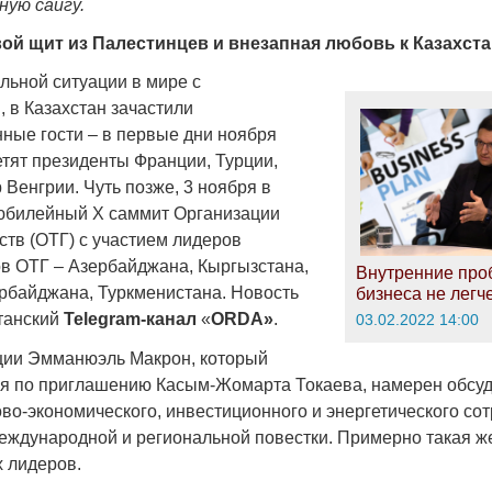
ную сайгу.
ой щит из Палестинцев и внезапная любовь к Казахст
льной ситуации в мире с
 в Казахстан зачастили
ные гости – в первые дни ноября
етят президенты Франции, Турции,
Венгрии. Чуть позже, 3 ноября в
юбилейный X саммит Организации
ств (ОТГ) с участием лидеров
ов ОТГ – Азербайджана, Кыргызстана,
Внутренние пр
ербайджана, Туркменистана. Новость
бизнеса не легч
станский
Telegram-канал
«
ORDA»
.
03.02.2022 14:00
ции Эмманюэль Макрон, который
ря по приглашению Касым-Жомарта Токаева, намерен обсу
во-экономического, инвестиционного и энергетического сот
еждународной и региональной повестки. Примерно такая 
х лидеров.