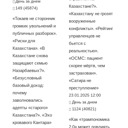
День за днем
Казахстане?».
149 (45874)
«Казахстану не грозят
«Токаев не сторонник
вооруженные
громких увольнений и
конфликты». «Рейтинг
публичных разборок».
управленцев не
«Риски для
бьется с
Казахстана». «В
реальностью».
Казахстане снова
«ОСМС: пациент
защищают семью
скорее мёртв, чем
Назарбаевых?».
застрахован».
«Безусловный
«Сатира не
базовый доход:
преступление»
почему
23.01.2025 12:00
заволновались
День за днем
адепты «старого»
1124 (40821)
Казахстана?». «Эхо
«Как «трампономика
кровавого Кантара»
2.0» может повлиять