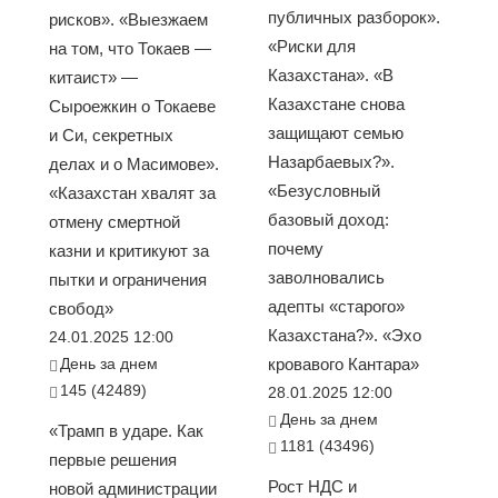
публичных разборок».
рисков». «Выезжаем
«Риски для
на том, что Токаев —
Казахстана». «В
китаист» —
Казахстане снова
Сыроежкин о Токаеве
защищают семью
и Си, секретных
Назарбаевых?».
делах и о Масимове».
«Безусловный
«Казахстан хвалят за
базовый доход:
отмену смертной
почему
казни и критикуют за
заволновались
пытки и ограничения
адепты «старого»
свобод»
Казахстана?». «Эхо
24.01.2025 12:00
День за днем
кровавого Кантара»
145 (42489)
28.01.2025 12:00
День за днем
«Трамп в ударе. Как
1181 (43496)
первые решения
Рост НДС и
новой администрации