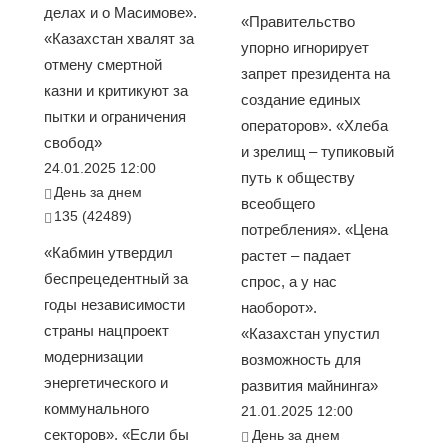
делах и о Масимове».
«Правительство
«Казахстан хвалят за
упорно игнорирует
отмену смертной
запрет президента на
казни и критикуют за
создание единых
пытки и ограничения
операторов». «Хлеба
свобод»
и зрелищ – тупиковый
24.01.2025 12:00
путь к обществу
День за днем
всеобщего
135 (42489)
потребления». «Цена
«Кабмин утвердил
растет – падает
беспрецедентный за
спрос, а у нас
годы независимости
наоборот».
страны нацпроект
«Казахстан упустил
модернизации
возможность для
энергетического и
развития майнинга»
коммунального
21.01.2025 12:00
секторов». «Если бы
День за днем