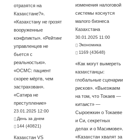
изменения налоговой
отразятся на
системы коснутся
Казахстане?».
малого бизнеса
«Казахстану не грозят
Казахстана
вооруженные
30.01.2025 11:00
конфликты». «Рейтинг
Экономика
управленцев не
1169 (43648)
бьется с
реальностью».
«Как могут вымереть
«ОСМС: пациент
казахстанцы:
скорее мёртв, чем
глобальные сценарии
застрахован».
рисков». «Выезжаем
«Сатира не
на том, что Токаев —
преступление»
китаист» —
23.01.2025 12:00
Сыроежкин о Токаеве
День за днем
и Си, секретных
144 (40821)
делах и о Масимове».
«Казахстан хвалят за
Казахстан VS