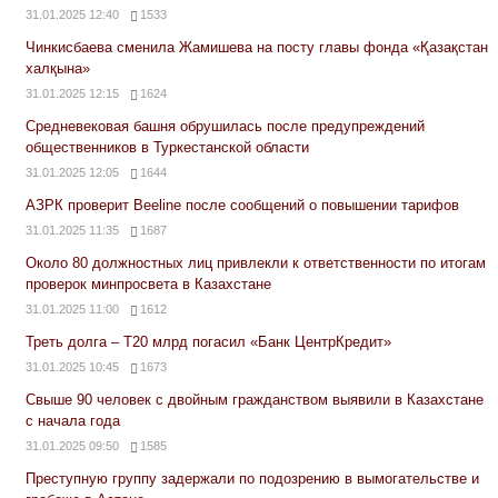
31.01.2025 12:40
1533
Чинкисбаева сменила Жамишева на посту главы фонда «Қазақстан
халқына»
31.01.2025 12:15
1624
Средневековая башня обрушилась после предупреждений
общественников в Туркестанской области
31.01.2025 12:05
1644
АЗРК проверит Beeline после сообщений о повышении тарифов
31.01.2025 11:35
1687
Около 80 должностных лиц привлекли к ответственности по итогам
проверок минпросвета в Казахстане
31.01.2025 11:00
1612
Треть долга – Т20 млрд погасил «Банк ЦентрКредит»
31.01.2025 10:45
1673
Свыше 90 человек с двойным гражданством выявили в Казахстане
с начала года
31.01.2025 09:50
1585
Преступную группу задержали по подозрению в вымогательстве и