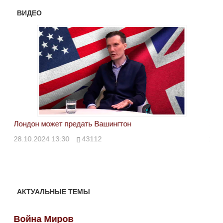
ВИДЕО
Лондон может предать Вашингтон
Эле
28.10.2024 13:30
43112
24.
АКТУАЛЬНЫЕ ТЕМЫ
Война Миров
Во