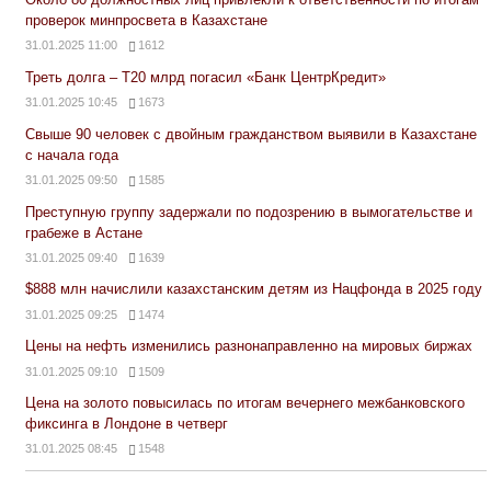
проверок минпросвета в Казахстане
31.01.2025 11:00
1612
Треть долга – Т20 млрд погасил «Банк ЦентрКредит»
31.01.2025 10:45
1673
Свыше 90 человек с двойным гражданством выявили в Казахстане
с начала года
31.01.2025 09:50
1585
Преступную группу задержали по подозрению в вымогательстве и
грабеже в Астане
31.01.2025 09:40
1639
$888 млн начислили казахстанским детям из Нацфонда в 2025 году
31.01.2025 09:25
1474
Цены на нефть изменились разнонаправленно на мировых биржах
31.01.2025 09:10
1509
Цена на золото повысилась по итогам вечернего межбанковского
фиксинга в Лондоне в четверг
31.01.2025 08:45
1548