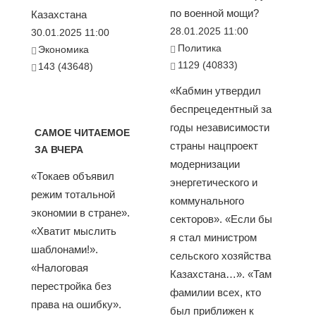
по военной мощи?
Казахстана
28.01.2025 11:00
30.01.2025 11:00
Политика
Экономика
1129 (40833)
143 (43648)
«Кабмин утвердил
беспрецедентный за
годы независимости
САМОЕ ЧИТАЕМОЕ
страны нацпроект
ЗА ВЧЕРА
модернизации
«Токаев объявил
энергетического и
режим тотальной
коммунального
экономии в стране».
секторов». «Если бы
«Хватит мыслить
я стал министром
шаблонами!».
сельского хозяйства
«Налоговая
Казахстана…». «Там
перестройка без
фамилии всех, кто
права на ошибку».
был приближен к