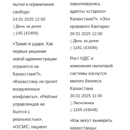
заволновались
пытки и ограничения
адепты «старого»
свобод»
Казахстана?». «Эхо
24.01.2025 12:00
День за днем
кровавого Кантара»
145 (42489)
28.01.2025 12:00
День за днем
«Трамп в ударе. Как
1181 (43496)
первые решения
Рост НДС и
новой администрации
изменения налоговой
отразятся на
системы коснутся
Казахстане?».
малого бизнеса
«Казахстану не грозят
Казахстана
вооруженные
30.01.2025 11:00
конфликты». «Рейтинг
Экономика
управленцев не
1169 (43648)
бьется с
реальностью».
«Как могут вымереть
«ОСМС: пациент
казахстанцы: