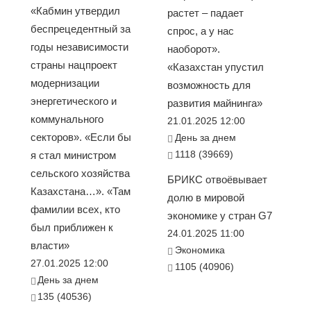
«Кабмин утвердил
растет – падает
беспрецедентный за
спрос, а у нас
годы независимости
наоборот».
страны нацпроект
«Казахстан упустил
модернизации
возможность для
энергетического и
развития майнинга»
коммунального
21.01.2025 12:00
секторов». «Если бы
День за днем
1118 (39669)
я стал министром
сельского хозяйства
БРИКС отвоёвывает
Казахстана…». «Там
долю в мировой
фамилии всех, кто
экономике у стран G7
был приближен к
24.01.2025 11:00
власти»
Экономика
27.01.2025 12:00
1105 (40906)
День за днем
135 (40536)