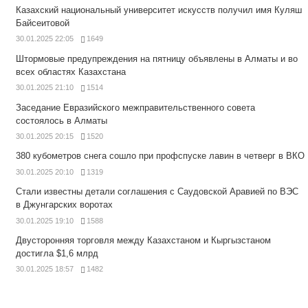
Казахский национальный университет искусств получил имя Куляш
Байсеитовой
30.01.2025 22:05
1649
Штормовые предупреждения на пятницу объявлены в Алматы и во
всех областях Казахстана
30.01.2025 21:10
1514
Заседание Евразийского межправительственного совета
состоялось в Алматы
30.01.2025 20:15
1520
380 кубометров снега сошло при профспуске лавин в четверг в ВКО
30.01.2025 20:10
1319
Стали известны детали соглашения с Саудовской Аравией по ВЭС
в Джунгарских воротах
30.01.2025 19:10
1588
Двусторонняя торговля между Казахстаном и Кыргызстаном
достигла $1,6 млрд
30.01.2025 18:57
1482