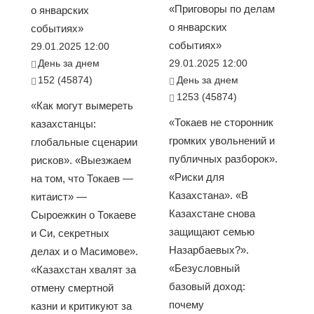
«Приговоры по делам
о январских
о январских
событиях»
событиях»
29.01.2025 12:00
День за днем
29.01.2025 12:00
152 (45874)
День за днем
1253 (45874)
«Как могут вымереть
«Токаев не сторонник
казахстанцы:
громких увольнений и
глобальные сценарии
публичных разборок».
рисков». «Выезжаем
«Риски для
на том, что Токаев —
Казахстана». «В
китаист» —
Казахстане снова
Сыроежкин о Токаеве
защищают семью
и Си, секретных
Назарбаевых?».
делах и о Масимове».
«Безусловный
«Казахстан хвалят за
базовый доход:
отмену смертной
почему
казни и критикуют за