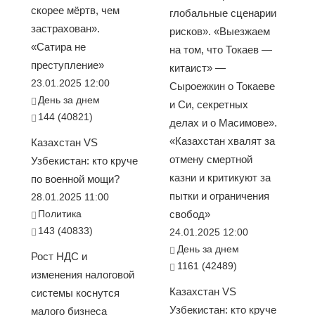
скорее мёртв, чем
глобальные сценарии
застрахован».
рисков». «Выезжаем
«Сатира не
на том, что Токаев —
преступление»
китаист» —
23.01.2025 12:00
Сыроежкин о Токаеве
День за днем
и Си, секретных
144 (40821)
делах и о Масимове».
«Казахстан хвалят за
Казахстан VS
отмену смертной
Узбекистан: кто круче
казни и критикуют за
по военной мощи?
пытки и ограничения
28.01.2025 11:00
Политика
свобод»
143 (40833)
24.01.2025 12:00
День за днем
Рост НДС и
1161 (42489)
изменения налоговой
Казахстан VS
системы коснутся
Узбекистан: кто круче
малого бизнеса