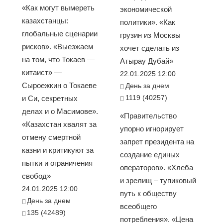
«Как могут вымереть
экономической
казахстанцы:
политики». «Как
глобальные сценарии
грузин из Москвы
рисков». «Выезжаем
хочет сделать из
на том, что Токаев —
Атырау Дубай»
китаист» —
22.01.2025 12:00
Сыроежкин о Токаеве
День за днем
1119 (40257)
и Си, секретных
делах и о Масимове».
«Правительство
«Казахстан хвалят за
упорно игнорирует
отмену смертной
запрет президента на
казни и критикуют за
создание единых
пытки и ограничения
операторов». «Хлеба
свобод»
и зрелищ – тупиковый
24.01.2025 12:00
путь к обществу
День за днем
всеобщего
135 (42489)
потребления». «Цена