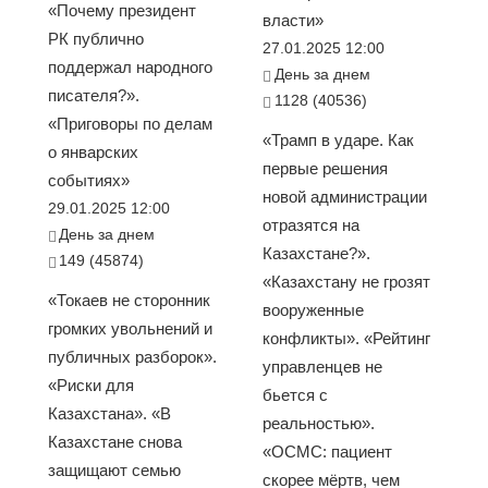
«Почему президент
власти»
РК публично
27.01.2025 12:00
поддержал народного
День за днем
писателя?».
1128 (40536)
«Приговоры по делам
«Трамп в ударе. Как
о январских
первые решения
событиях»
новой администрации
29.01.2025 12:00
отразятся на
День за днем
Казахстане?».
149 (45874)
«Казахстану не грозят
«Токаев не сторонник
вооруженные
громких увольнений и
конфликты». «Рейтинг
публичных разборок».
управленцев не
«Риски для
бьется с
Казахстана». «В
реальностью».
Казахстане снова
«ОСМС: пациент
защищают семью
скорее мёртв, чем