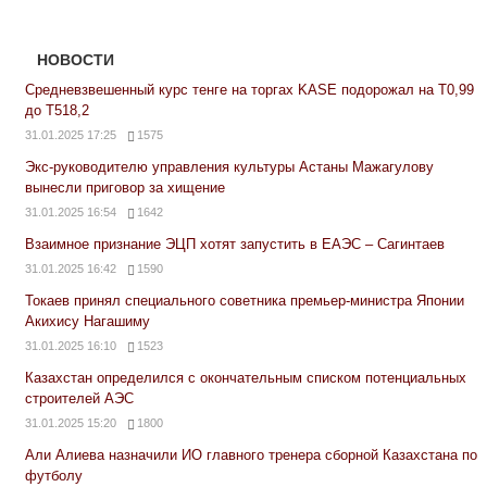
НОВОСТИ
Средневзвешенный курс тенге на торгах KASE подорожал на Т0,99
до Т518,2
31.01.2025 17:25
1575
Экс-руководителю управления культуры Астаны Мажагулову
вынесли приговор за хищение
31.01.2025 16:54
1642
Взаимное признание ЭЦП хотят запустить в ЕАЭС – Сагинтаев
31.01.2025 16:42
1590
Токаев принял специального советника премьер-министра Японии
Акихису Нагашиму
31.01.2025 16:10
1523
Казахстан определился с окончательным списком потенциальных
строителей АЭС
31.01.2025 15:20
1800
Али Алиева назначили ИО главного тренера сборной Казахстана по
футболу