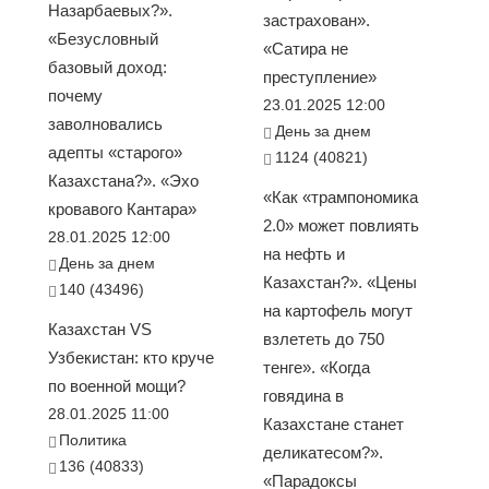
Назарбаевых?».
застрахован».
«Безусловный
«Сатира не
базовый доход:
преступление»
почему
23.01.2025 12:00
заволновались
День за днем
адепты «старого»
1124 (40821)
Казахстана?». «Эхо
«Как «трампономика
кровавого Кантара»
2.0» может повлиять
28.01.2025 12:00
на нефть и
День за днем
Казахстан?». «Цены
140 (43496)
на картофель могут
Казахстан VS
взлететь до 750
Узбекистан: кто круче
тенге». «Когда
по военной мощи?
говядина в
28.01.2025 11:00
Казахстане станет
Политика
деликатесом?».
136 (40833)
«Парадоксы