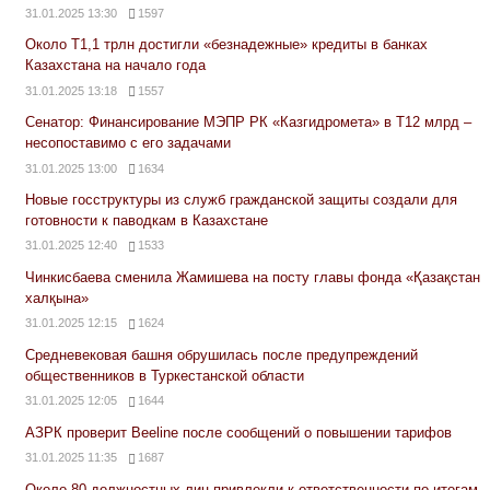
31.01.2025 13:30
1597
Около Т1,1 трлн достигли «безнадежные» кредиты в банках
Казахстана на начало года
31.01.2025 13:18
1557
Сенатор: Финансирование МЭПР РК «Казгидромета» в Т12 млрд –
несопоставимо с его задачами
31.01.2025 13:00
1634
Новые госструктуры из служб гражданской защиты создали для
готовности к паводкам в Казахстане
31.01.2025 12:40
1533
Чинкисбаева сменила Жамишева на посту главы фонда «Қазақстан
халқына»
31.01.2025 12:15
1624
Средневековая башня обрушилась после предупреждений
общественников в Туркестанской области
31.01.2025 12:05
1644
АЗРК проверит Beeline после сообщений о повышении тарифов
31.01.2025 11:35
1687
Около 80 должностных лиц привлекли к ответственности по итогам