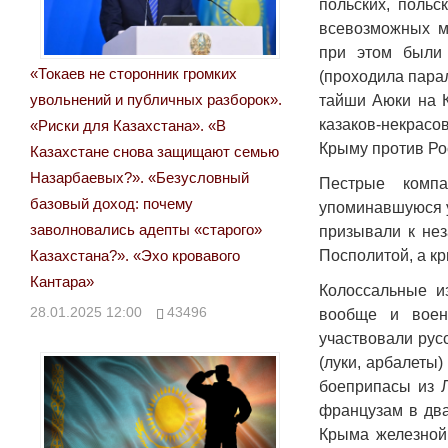
польских, польск
всевозможных м
при этом были 
«Токаев не сторонник громких
(проходила парал
увольнений и публичных разборок».
тайши Аюки на К
казаков-некрасо
«Риски для Казахстана». «В
Крыму против Рос
Казахстане снова защищают семью
Назарбаевых?». «Безусловный
Пестрые компа
базовый доход: почему
упоминавшуюся у
заволновались адепты «старого»
призывали к нез
Казахстана?». «Эхо кровавого
Посполитой, а к
Кантара»
Колоссальные и
28.01.2025 12:00
43496
вообще и военн
участвовали рус
(луки, арбалеты
боеприпасы из 
французам в два
Крыма железной