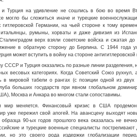
 и Турция на удивление не сошлись в бою во время В
все могло бы сложиться иначе и турецкие военнослужащ
 гитлеровской Германии, на чьей стороне к тому време
 итальянцы, румыны, хорваты и даже дивизия из Испан
Сталинградом верх взяли советские войска и сжатая до
ижение в обратную сторону до Берлина. С 1944 года 
урция может вступить в войну на стороне антигитлеровской
у СССР и Турция оказались по разные линии разделения, 
ых весовых категориях. Когда Советский Союз рухнул, 
ь в мировой табели о рангах (с позиции одной из двух
клуба больших государств при явном глобальном домини
А), Москва и Анкара во многом стали сопоставимы.
и мир меняется. Финансовый кризис в США продемонс
р уже пережил свой апогей. На авансцену выходят новы
 образца 90-ых годов прошлого века оказалась не вечно
оссийские и турецкие военные специалисты постреливают 
ии, но это своего рода издержки глобализации перио