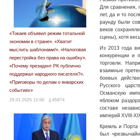
Для сравнения, 
лет, да и то пос
раунду были сов
веков сохраняли
«Токаев объявил режим тотальной
сцены), хотя ве
экономии в стране». «Хватит
Из 2013 года в
мыслить шаблонами!». «Налоговая
конкуренции и 
перестройка без права на ошибку».
торговли. Напр
«Почему президент РК публично
взаимные претен
поддержал народного писателя?».
боевых действ
«Приговоры по делам о январских
Русского царс
событиях»
Османскую имп
29.01.2025 12:00
45874
яблоком раздор
составе незави
империй XVIII-XI
Кремль и Порта н
был чрезвычайн