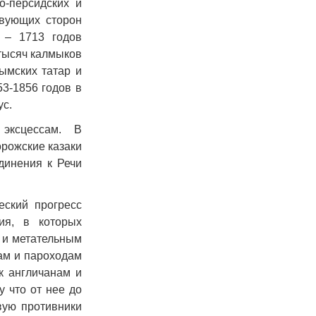
ко-персидских и
твующих сторон
 – 1713 годов
 тысяч калмыков
ымских татар и
53-1856 годов в
ус.
эксцессам. В
рожские казаки
динения к Речи
еский прогресс
ия, в которых
 и метательным
гам и пароходам
к англичанам и
у что от нее до
вую противники