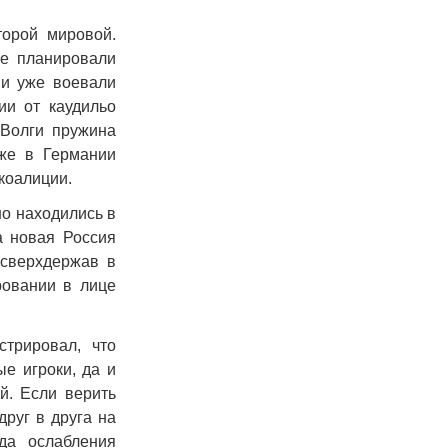
торой мировой.
ие планировали
ни уже воевали
ии от каудильо
 Волги пружина
уже в Германии
 коалиции.
но находились в
а новая Россия
 сверхдержав в
ровании в лице
трировал, что
е игроки, да и
й. Если верить
друг в друга на
да ослабления