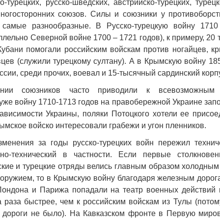
о-турецких, русско-шведских, австрийско-турецких, турец
ногосторонних союзов. Силы и союзники у противоборс
самые разнообразные. В Русско-турецкую войну 1710
лельно Северной войне 1700 – 1721 годов), к примеру, 20
убани помогали российским войскам против ногайцев, кр
вцев (служили турецкому султану). А в Крымскую войну 18
сии, среди прочих, воевал и 15-тысячный сардинский корп
нии союзников часто приводили к всевозможным 
же войну 1710-1713 годов на правобережной Украине запо
ависимости Украины, поляки Потоцкого хотели ее присое
рымское войско интересовали грабежи и угон пленников.
зменения за годы русско-турецких войн пережил технич
о-технический в частности. Если первые столкновен
ские и турецкие отряды велись главным образом холодным
) оружием, то в Крымскую войну благодаря железным доро
Лондона и Парижа попадали на театр военных действий 
 раза быстрее, чем к российским войскам из Тулы (потом
 дороги не было). На Кавказском фронте в Первую миро