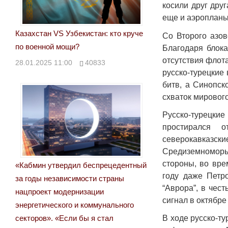
косили друг дру
еще и аэропланы
Казахстан VS Узбекистан: кто круче
Со Второго азов
по военной мощи?
Благодаря блока
отсутствия флота
28.01.2025 11:00
40833
русско-турецкие
битв, а Синопск
схваток мировог
Русско-турецки
простирался 
северокавказск
Средиземноморья
стороны, во вре
«Кабмин утвердил беспрецедентный
году даже Петр
за годы независимости страны
“Аврора”, в чес
нацпроект модернизации
сигнал в октябре
энергетического и коммунального
В ходе русско-т
секторов». «Если бы я стал