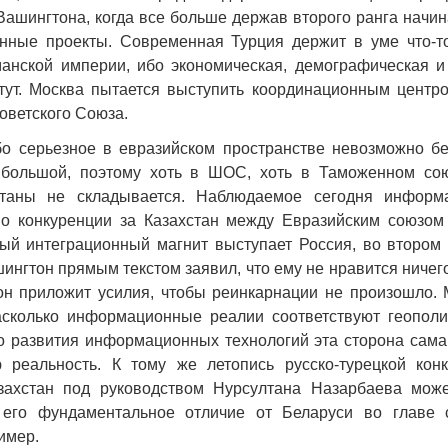
ашингтона, когда все больше держав второго ранга начин
енные проекты. Современная Турция держит в уме что-т
манской империи, ибо экономическая, демографическая 
тут. Москва пытается выступить координационным центр
оветского Союза.
бо серьезное в евразийском пространстве невозможно бе
большой, поэтому хоть в ШОС, хоть в Таможенном сою
станы не складывается. Наблюдаемое сегодня информ
 о конкуренции за Казахстан между Евразийским союзом
ый интеграционный магнит выступает Россия, во втором 
ингтон прямым текстом заявил, что ему не нравится ниче
он приложит усилия, чтобы реинкарнации не произошло.
асколько информационные реалии соответствуют геополи
о развития информационных технологий эта сторона сама
ю реальность. К тому же летопись русско-турецкой кон
захстан под руководством Нурсултана Назарбаева може
 его фундаментальное отличие от Беларуси во главе 
имер.