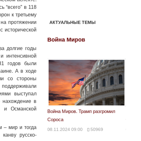
ь “всего” в 118
орон к третьему
 на протяжении
АКТУАЛЬНЫЕ ТЕМЫ
с исторической
ов
Война Миров
Войн
за долгие годы
 и интенсивной
681 годов были
аине. А в ходе
ли со стороны
 поддерживали
иями выступал
е нахождение в
й и Османской
 Трамп разгромил
Война Миров. Трамп разгромил
Война 
Сороса
Сорос
м – мир и тогда
00
50969
08.11.2024 09:00
50969
08.11.
 канву русско-