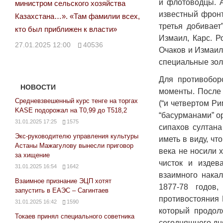
и флотоводцы. А
министром сельского хозяйства
известный фронт
Казахстана…». «Там фамилии всех,
третья добивает
кто был приближен к власти»
Измаил, Карс. Р
27.01.2025 12:00
40536
Очаков и Измаил
специальные зол
Для противобор
НОВОСТИ
моменты. После 
Средневзвешенный курс тенге на торгах
(“и четвертом Ри
KASE подорожал на Т0,99 до Т518,2
“басурманами” о
31.01.2025 17:25
1575
сипахов султана
Экс-руководителю управления культуры
иметь в виду, чт
Астаны Мажагулову вынесли приговор
века не носили 
за хищение
чисток и издев
31.01.2025 16:54
1642
взаимного нака
Взаимное признание ЭЦП хотят
1877-78 годов
запустить в ЕАЭС – Сагинтаев
противостояния 
31.01.2025 16:42
1590
который продол
Токаев принял специального советника
сегодняшнего дн