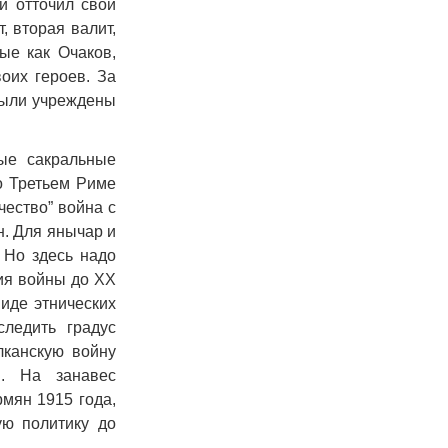
и отточил свой
, вторая валит,
ые как Очаков,
оих героев. За
были учреждены
ые сакральные
о Третьем Риме
чество” война с
н. Для янычар и
 Но здесь надо
ния войны до XX
виде этнических
следить градус
лканскую войну
н. На занавес
мян 1915 года,
ую политику до