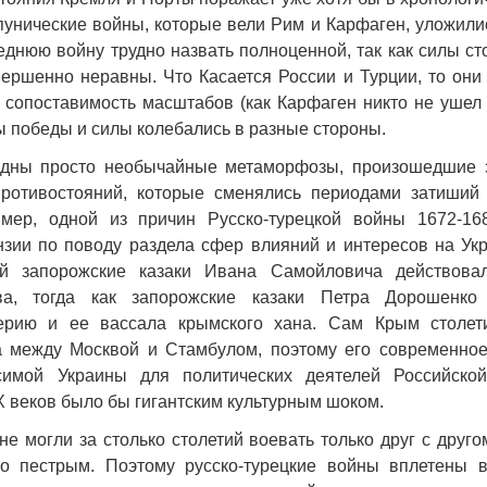
пунические войны, которые вели Рим и Карфаген, уложилис
леднюю войну трудно назвать полноценной, так как силы ст
ершенно неравны. Что Касается России и Турции, то они
 сопоставимость масштабов (как Карфаген никто не ушел 
сы победы и силы колебались в разные стороны.
Война Мир
идны просто необычайные метаморфозы, произошедшие 
противостояний, которые сменялись периодами затиший
имер, одной из причин Русско-турецкой войны 1672-1
зии по поводу раздела сфер влияний и интересов на Укр
ий запорожские казаки Ивана Самойловича действова
тва, тогда как запорожские казаки Петра Дорошенко
ерию и ее вассала крымского хана. Сам Крым столет
а между Москвой и Стамбулом, поэтому его современно
симой Украины для политических деятелей Российско
Война Миров.
X веков было бы гигантским культурным шоком.
Сороса
е могли за столько столетий воевать только друг с друго
08.11.2024 09:
о пестрым. Поэтому русско-турецкие войны вплетены в