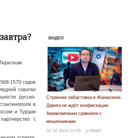
завтра?
ВИДЕО
Тюркским.
1568-1570 годов
ледней схватки
ьности русско-
 забастовка в Жанаозене.
«Новый Казахстан не говорит всей
Л
нстантинополя в
е ждёт конфискации.
правды»
2
оссии и Турции
ании сравнили с
29.10.2024 09:00
39623
 партнерство с
ками
4 14:00
28888
ческом аспекте.