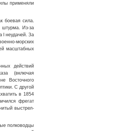
силы применяли
к боевая сила.
 штурма. Из-за
 I неудачей. За
военно-морских
ней масштабных
нных действий
аза (включая
йне Восточного
лтики. С другой
хватить в 1854
личился фрегат
енитый выстрел-
сные полководцы