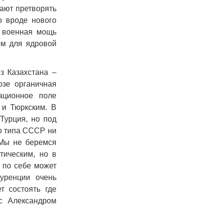
ают претворять
о вроде нового
и военная мощь
ом для ядровой
з Казахстана –
зе органичная
ационное поле
 и Тюркским. В
Турция, но под
го типа СССР ни
 Мы не беремся
тическим, но в
 по себе может
куренции очень
т состоять где
с Александром