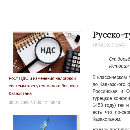
Русско-т
18.02.2013 11:46
От борьб
История 
В классическом 
Рост НДС и изменения налоговой
до Кавказского 
системы коснутся малого бизнеса
Российская и О
Казахстана
турецкие конфли
30.01.2025 11:00
43648
1453 году) так 
есть что по-се
Казахстаном.
Размах противос