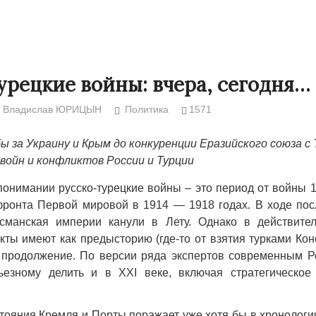
урецкие войны: вчера, сегодня… 
Владислав ЮРИЦЫН
Политика
1571
ы за Украину и Крым до конкуренции Еразийского союза с 
войн и конфликтов России и Турции
понимании русско-турецкие войны – это период от войны 
фронта Первой мировой в 1914 — 1918 годах. В ходе пос
сманская империи канули в Лету. Однако в действител
Народ выбрал свет
Странная
кты имеют как предысторию (где-то от взятия турками Ко
Дарига н
17.10.2024 17:00
29972
и продолжение. По версии ряда экспертов современным Р
Авиакомп
рьезному делить и в XXI веке, включая стратегическое
мошенни
30.10.202
тояния Кремля и Порты поражает уже хотя бы в хронологи