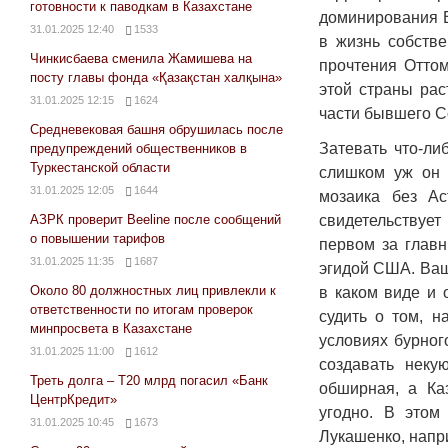
готовности к паводкам в Казахстане
доминирования В
31.01.2025 12:40
1533
в жизнь собств
Чинкисбаева сменила Жамишева на
прочтения Отто
посту главы фонда «Қазақстан халқына»
этой страны рас
31.01.2025 12:15
1624
части бывшего С
Средневековая башня обрушилась после
Затевать что-ли
предупреждений общественников в
Туркестанской области
слишком уж он 
31.01.2025 12:05
1644
мозаика без А
свидетельствует
АЗРК проверит Beeline после сообщений
о повышении тарифов
первом за главн
31.01.2025 11:35
1687
эгидой США. Ваш
Около 80 должностных лиц привлекли к
в каком виде и 
ответственности по итогам проверок
судить о том, н
минпросвета в Казахстане
условиях бурног
31.01.2025 11:00
1612
создавать неку
Треть долга – Т20 млрд погасил «Банк
обширная, а Ка
ЦентрКредит»
угодно. В этом
31.01.2025 10:45
1673
Лукашенко, напр