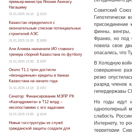
премьер-министра Японии Акихису
Нагашиму
Советский Союз
31.01.2025 16:10
1523
Гипотетически 
Казахстан определился с
присоединение к
окончательным списком потенциальных
финны, венгры,
строителей АЭС
Франко, но под 
31.01.2025 15:20
1800
повела свое дв
Али Алиева назначили ИО главного
опасались, что Т
тренера сборной Казахстана по футболу
31.01.2025 13:30
1597
В Холодную войн
Около Т1,1 трлн достигли
совершенно разн
«безнадежные» кредиты в банках
резко опустилас
Казахстана на начало года
разряд членов 
31.01.2025 13:18
1557
гипердержавы СШ
Сенатор: Финансирование МЭПР РК
Но годы идут 
«Казгидромета» в Т12 млрд –
несопоставимо с его задачами
однополярный ми
31.01.2025 13:00
1634
слабость России
Интернету, то р
Новые госструктуры из служб
гражданской защиты создали для
территории Сир