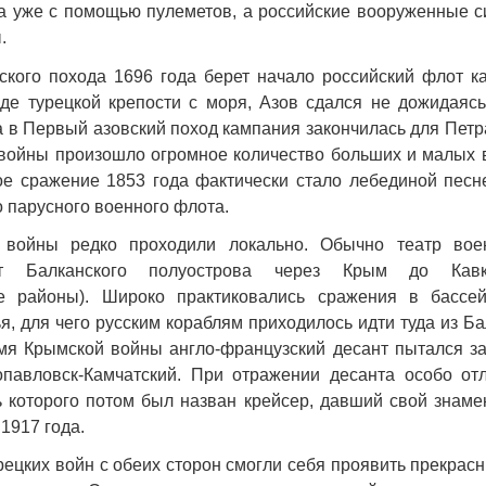
га уже с помощью пулеметов, а российские вооруженные 
.
ского похода 1696 года берет начало российский флот ка
де турецкой крепости с моря, Азов сдался не дожидаясь
 в Первый азовский поход кампания закончилась для Петра
 войны произошло огромное количество больших и малых 
ое сражение 1853 года фактически стало лебединой пес
о парусного военного флота.
е войны редко проходили локально. Обычно театр вое
от Балканского полуострова через Крым до Кавк
ие районы). Широко практиковались сражения в бассе
, для чего русским кораблям приходилось идти туда из Ба
мя Крымской войны англо-французский десант пытался за
опавловск-Камчатский. При отражении десанта особо от
ть которого потом был назван крейсер, давший свой знам
 1917 года.
урецких войн с обеих сторон смогли себя проявить прекра