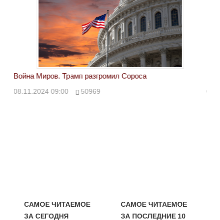
Война Миров. Трамп разгромил Сороса
Вой
08.11.2024 09:00
50969
08.
САМОЕ ЧИТАЕМОЕ
САМОЕ ЧИТАЕМОЕ
ЗА СЕГОДНЯ
ЗА ПОСЛЕДНИЕ 10