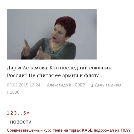
Дарья Асламова: Кто последний союзник
России? Не считая ее армии и флота…
03.02.2015 13:24
Александр КНЯЗЕВ
День за днем
1630
Next
1
2
3
…
5
»
Posts
НОВОСТИ
Средневзвешенный курс тенге на торгах KASE подорожал на Т0,99