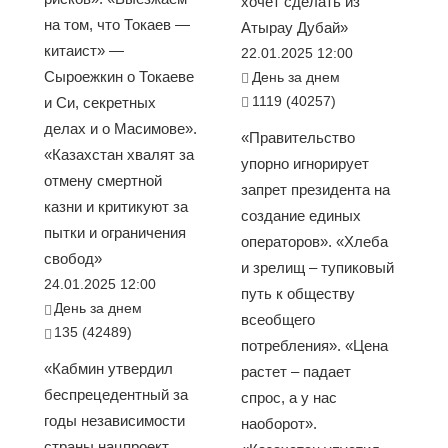
хочет сделать из
на том, что Токаев —
Атырау Дубай»
китаист» —
22.01.2025 12:00
Сыроежкин о Токаеве
День за днем
1119 (40257)
и Си, секретных
делах и о Масимове».
«Правительство
«Казахстан хвалят за
упорно игнорирует
отмену смертной
запрет президента на
казни и критикуют за
создание единых
пытки и ограничения
операторов». «Хлеба
свобод»
и зрелищ – тупиковый
24.01.2025 12:00
путь к обществу
День за днем
всеобщего
135 (42489)
потребления». «Цена
«Кабмин утвердил
растет – падает
беспрецедентный за
спрос, а у нас
годы независимости
наоборот».
страны нацпроект