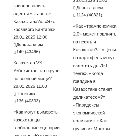
23.01.2025 12:00
заволновались
День за днем
адепты «старого»
1124 (40821)
Казахстана?». «Эхо
«Как «трампономика
кровавого Кантара»
2.0» может повлиять
28.01.2025 12:00
на нефть и
День за днем
Казахстан?». «Цены
140 (43496)
на картофель могут
Казахстан VS
взлететь до 750
Узбекистан: кто круче
тенге». «Когда
по военной мощи?
говядина в
28.01.2025 11:00
Казахстане станет
Политика
деликатесом?».
136 (40833)
«Парадоксы
«Как могут вымереть
экономической
казахстанцы:
политики». «Как
глобальные сценарии
грузин из Москвы
рисков». «Выезжаем