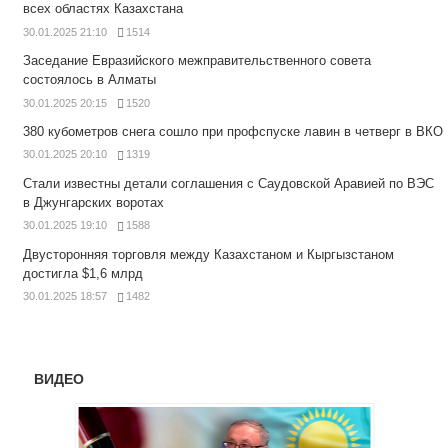
всех областях Казахстана
30.01.2025 21:10
1514
Заседание Евразийского межправительственного совета
состоялось в Алматы
30.01.2025 20:15
1520
380 кубометров снега сошло при профспуске лавин в четверг в ВКО
30.01.2025 20:10
1319
Стали известны детали соглашения с Саудовской Аравией по ВЭС
в Джунгарских воротах
30.01.2025 19:10
1588
Двусторонняя торговля между Казахстаном и Кыргызстаном
достигла $1,6 млрд
30.01.2025 18:57
1482
ВИДЕО