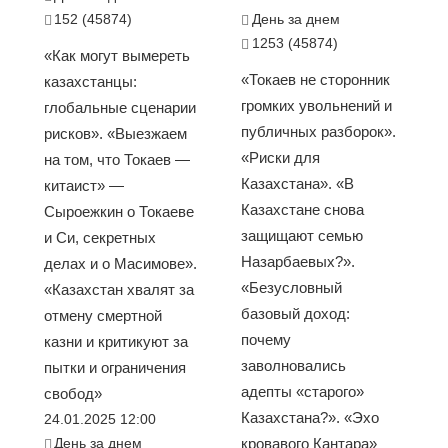
152 (45874)
День за днем
1253 (45874)
«Как могут вымереть
«Токаев не сторонник
казахстанцы:
громких увольнений и
глобальные сценарии
публичных разборок».
рисков». «Выезжаем
«Риски для
на том, что Токаев —
Казахстана». «В
китаист» —
Казахстане снова
Сыроежкин о Токаеве
защищают семью
и Си, секретных
Назарбаевых?».
делах и о Масимове».
«Безусловный
«Казахстан хвалят за
базовый доход:
отмену смертной
почему
казни и критикуют за
заволновались
пытки и ограничения
адепты «старого»
свобод»
Казахстана?». «Эхо
24.01.2025 12:00
День за днем
кровавого Кантара»