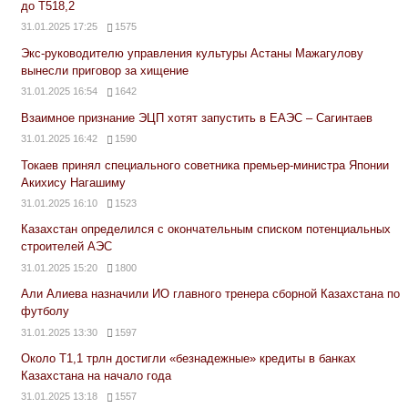
до Т518,2
31.01.2025 17:25
1575
Экс-руководителю управления культуры Астаны Мажагулову
вынесли приговор за хищение
31.01.2025 16:54
1642
Взаимное признание ЭЦП хотят запустить в ЕАЭС – Сагинтаев
31.01.2025 16:42
1590
Токаев принял специального советника премьер-министра Японии
Акихису Нагашиму
31.01.2025 16:10
1523
Казахстан определился с окончательным списком потенциальных
строителей АЭС
31.01.2025 15:20
1800
Али Алиева назначили ИО главного тренера сборной Казахстана по
футболу
31.01.2025 13:30
1597
Около Т1,1 трлн достигли «безнадежные» кредиты в банках
Казахстана на начало года
31.01.2025 13:18
1557