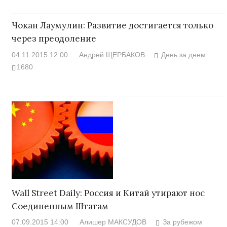
Чокан Лаумулин: Развитие достигается только
через преодоление
04.11.2015 12:00
Андрей ЩЕРБАКОВ
День за днем
1680
Wall Street Daily: Россия и Китай утирают нос
Соединенным Штатам
07.09.2015 14:00
Алишер МАКСУДОВ
За рубежом