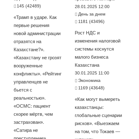
145 (42489)
28.01.2025 12:00
День за днем
«Трамп в ударе. Как
1181 (43496)
первые решения
Рост НДС и
новой администрации
изменения налоговой
отразятся на
системы коснутся
Казахстане?».
малого бизнеса
«Казахстану не грозят
Казахстана
вооруженные
30.01.2025 11:00
конфликты». «Рейтинг
Экономика
управленцев не
1169 (43648)
бьется с
реальностью».
«Как могут вымереть
«ОСМС: пациент
казахстанцы:
скорее мёртв, чем
глобальные сценарии
застрахован».
рисков». «Выезжаем
«Сатира не
на том, что Токаев —
преступление»