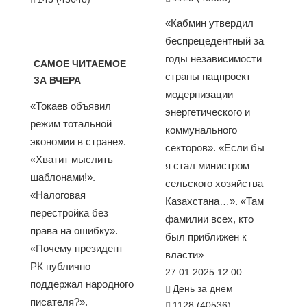
«Кабмин утвердил
беспрецедентный за
годы независимости
САМОЕ ЧИТАЕМОЕ
страны нацпроект
ЗА ВЧЕРА
модернизации
«Токаев объявил
энергетического и
режим тотальной
коммунального
экономии в стране».
секторов». «Если бы
«Хватит мыслить
я стал министром
шаблонами!».
сельского хозяйства
«Налоговая
Казахстана…». «Там
перестройка без
фамилии всех, кто
права на ошибку».
был приближен к
«Почему президент
власти»
РК публично
27.01.2025 12:00
поддержал народного
День за днем
писателя?».
1128 (40536)