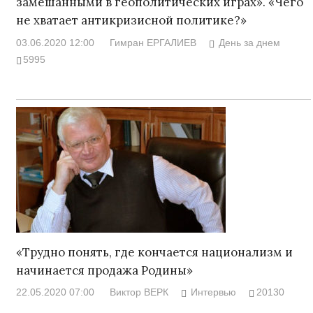
замешанными в геополитических играх». «Чего
не хватает антикризисной политике?»
03.06.2020 12:00
Гимран ЕРГАЛИЕВ
День за днем
5995
«Трудно понять, где кончается национализм и
начинается продажа Родины»
22.05.2020 07:00
Виктор ВЕРК
Интервью
20130