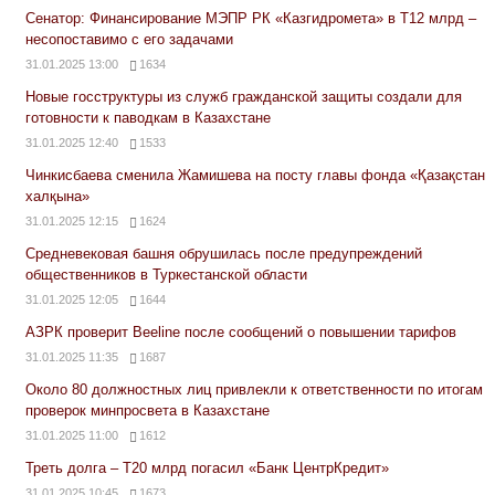
Сенатор: Финансирование МЭПР РК «Казгидромета» в Т12 млрд –
несопоставимо с его задачами
31.01.2025 13:00
1634
Новые госструктуры из служб гражданской защиты создали для
готовности к паводкам в Казахстане
31.01.2025 12:40
1533
Чинкисбаева сменила Жамишева на посту главы фонда «Қазақстан
халқына»
31.01.2025 12:15
1624
Средневековая башня обрушилась после предупреждений
общественников в Туркестанской области
31.01.2025 12:05
1644
АЗРК проверит Beeline после сообщений о повышении тарифов
31.01.2025 11:35
1687
Около 80 должностных лиц привлекли к ответственности по итогам
проверок минпросвета в Казахстане
31.01.2025 11:00
1612
Треть долга – Т20 млрд погасил «Банк ЦентрКредит»
31.01.2025 10:45
1673