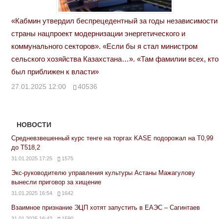
«Кабмин утвердил беспрецедентный за годы независимости
страны нацпроект модернизации энергетического и
коммунального секторов». «Если бы я стал министром
сельского хозяйства Казахстана…». «Там фамилии всех, кто
был приближен к власти»
27.01.2025 12:00
40536
НОВОСТИ
Средневзвешенный курс тенге на торгах KASE подорожал на Т0,99
до Т518,2
31.01.2025 17:25
1575
Экс-руководителю управления культуры Астаны Мажагулову
вынесли приговор за хищение
31.01.2025 16:54
1642
Взаимное признание ЭЦП хотят запустить в ЕАЭС – Сагинтаев
31.01.2025 16:42
1590