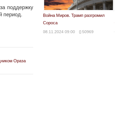
 за поддержку
й период.
 Трамп разгромил
Война Миров. Трамп разгромил
Война 
Сороса
Сорос
00
50969
08.11.2024 09:00
50969
08.11.
дником Ораза