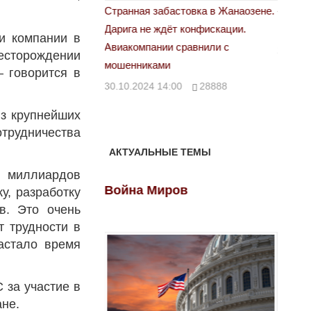
астовка в Жанаозене.
«Новый Казахстан не говорит всей
Лондон
ёт конфискации.
правды»
28.10.
и компании в
 сравнили с
29.10.2024 09:00
39623
месторождении
— говорится в
00
28888
из крупнейших
отрудничества
АКТУАЛЬНЫЕ ТЕМЫ
0 миллиардов
ов
Война Миров
Войн
у, разработку
в. Это очень
 трудности в
астало время
 за участие в
ане.