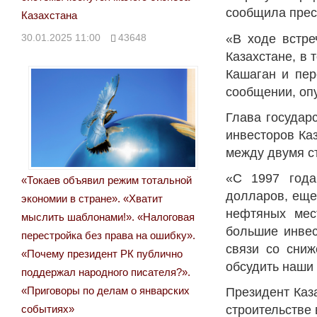
сообщила прес
Казахстана
30.01.2025 11:00
43648
«В ходе встре
Казахстане, в
Кашаган и пер
сообщении, оп
Глава государ
инвесторов Ка
между двумя с
«С 1997 года
«Токаев объявил режим тотальной
долларов, еще
экономии в стране». «Хватит
нефтяных мест
мыслить шаблонами!». «Налоговая
большие инвес
перестройка без права на ошибку».
связи со сниж
«Почему президент РК публично
обсудить наши
поддержал народного писателя?».
«Приговоры по делам о январских
Президент Каз
событиях»
строительстве