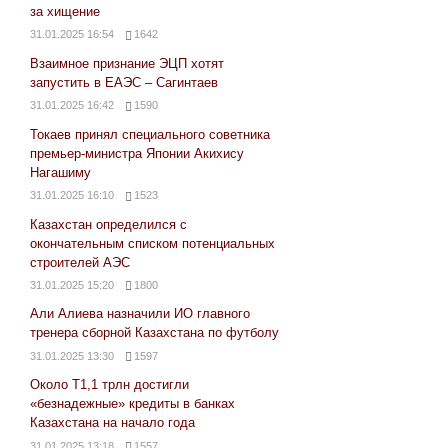
за хищение
31.01.2025 16:54
1642
Взаимное признание ЭЦП хотят
запустить в ЕАЭС – Сагинтаев
31.01.2025 16:42
1590
Токаев принял специального советника
премьер-министра Японии Акихису
Нагашиму
31.01.2025 16:10
1523
Казахстан определился с
окончательным списком потенциальных
строителей АЭС
31.01.2025 15:20
1800
Али Алиева назначили ИО главного
тренера сборной Казахстана по футболу
31.01.2025 13:30
1597
Около Т1,1 трлн достигли
«безнадежные» кредиты в банках
Казахстана на начало года
31.01.2025 13:18
1557