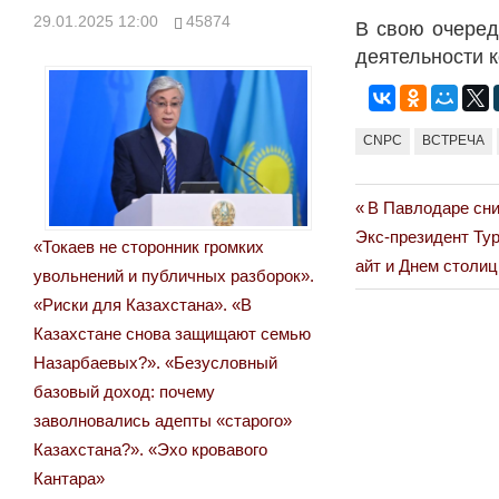
29.01.2025 12:00
45874
В свою очеред
деятельности 
CNPC
ВСТРЕЧА
Previous
В Павлодаре сн
Навигация
Next
Post:
Экс-президент Ту
«Токаев не сторонник громких
по
Post:
айт и Днем столи
увольнений и публичных разборок».
записям
«Риски для Казахстана». «В
Казахстане снова защищают семью
Назарбаевых?». «Безусловный
базовый доход: почему
заволновались адепты «старого»
Казахстана?». «Эхо кровавого
Кантара»