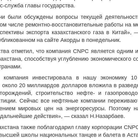
Народ выбрал свет
Странная заб
с-служба главы государства.
Дарига не жд
17.10.2024 17:00
29972
чи были обсуждены вопросы текущей деятельност
Авиакомпании
 том числе ремонтно-восстановительные работы на 
мошенниками
спективы экспорта казахстанского газа в Китай», 
30.10.2024 14:
убликованном на сайте Акорды в понедельник.
ства отметил, что компания CNPC является одним 
захстана, способствуя углублению экономического с
транами.
 компания инвестировала в нашу экономику 1
Война Мир
 около 20 миллиардов долларов вложила в разведк
орождений, строительство нефте- и газопроводо
тиции. Сейчас все нефтяные компании переживают
ением мировых цен на энергоресурсы. Поэтому н
 дальнейшие действия», — сказал Н.Назарбаев.
ахстана также поблагодарил главу корпорации CNPC
 высшей школы национальных танцев и балета в Аст