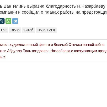
ь Ван Илинь выразил благодарность Н.Назарбаеву
компании и сообщил о планах работы на предстоящи
Война Миров.
Сороса
08.11.2024 09:
ГАЗ
ГЛАВА
КИТАЙ
НАЗАРБАЕВ
имают художественный фильм о Великой Отечественной войне
рции Абдулла Гюль поздравил Назарбаева с наступающим праз
цы