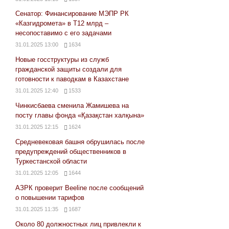
Сенатор: Финансирование МЭПР РК
«Казгидромета» в Т12 млрд –
несопоставимо с его задачами
31.01.2025 13:00
1634
Новые госструктуры из служб
гражданской защиты создали для
готовности к паводкам в Казахстане
31.01.2025 12:40
1533
Чинкисбаева сменила Жамишева на
посту главы фонда «Қазақстан халқына»
31.01.2025 12:15
1624
Средневековая башня обрушилась после
предупреждений общественников в
Туркестанской области
31.01.2025 12:05
1644
АЗРК проверит Beeline после сообщений
о повышении тарифов
31.01.2025 11:35
1687
Около 80 должностных лиц привлекли к