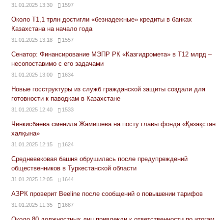
31.01.2025 13:30
1597
Около Т1,1 трлн достигли «безнадежные» кредиты в банках
Казахстана на начало года
31.01.2025 13:18
1557
Сенатор: Финансирование МЭПР РК «Казгидромета» в Т12 млрд –
несопоставимо с его задачами
31.01.2025 13:00
1634
Новые госструктуры из служб гражданской защиты создали для
готовности к паводкам в Казахстане
31.01.2025 12:40
1533
Чинкисбаева сменила Жамишева на посту главы фонда «Қазақстан
халқына»
31.01.2025 12:15
1624
Средневековая башня обрушилась после предупреждений
общественников в Туркестанской области
31.01.2025 12:05
1644
АЗРК проверит Beeline после сообщений о повышении тарифов
31.01.2025 11:35
1687
Около 80 должностных лиц привлекли к ответственности по итогам