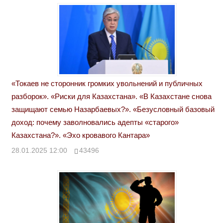
«Токаев не сторонник громких увольнений и публичных
разборок». «Риски для Казахстана». «В Казахстане снова
защищают семью Назарбаевых?». «Безусловный базовый
доход: почему заволновались адепты «старого»
Казахстана?». «Эхо кровавого Кантара»
28.01.2025 12:00
43496