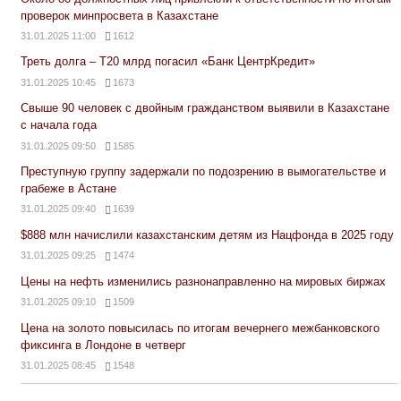
проверок минпросвета в Казахстане
31.01.2025 11:00
1612
Треть долга – Т20 млрд погасил «Банк ЦентрКредит»
31.01.2025 10:45
1673
Свыше 90 человек с двойным гражданством выявили в Казахстане
с начала года
31.01.2025 09:50
1585
Преступную группу задержали по подозрению в вымогательстве и
грабеже в Астане
31.01.2025 09:40
1639
$888 млн начислили казахстанским детям из Нацфонда в 2025 году
31.01.2025 09:25
1474
Цены на нефть изменились разнонаправленно на мировых биржах
31.01.2025 09:10
1509
Цена на золото повысилась по итогам вечернего межбанковского
фиксинга в Лондоне в четверг
31.01.2025 08:45
1548