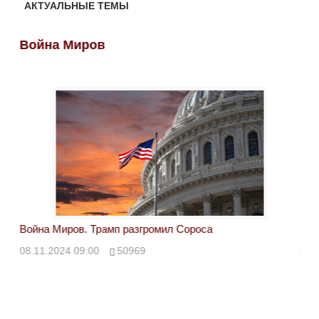
АКТУАЛЬНЫЕ ТЕМЫ
Война Миров
Во
Война Миров. Трамп разгромил Сороса
Вой
08.11.2024 09:00
50969
08.