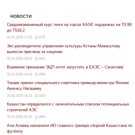
НОВОСТИ
Средневзвешенный курс тенге на торгах KASE подорожал на Т0,99
до Т518,2
31.01.2025 17:25
1575
Экс-руководителю управления культуры Астаны Мажагулову
вынесли приговор за хищение
31.01.2025 16:54
1642
Взаимное признание ЭЦП хотят запустить в ЕАЭС – Сагинтаев
31.01.2025 16:42
1590
Токаев принял специального советника премьер-министра Японии
Акихису Нагашиму
31.01.2025 16:10
1523
Казахстан определился с окончательным списком потенциальных
строителей АЭС
31.01.2025 15:20
1800
Али Алиева назначили ИО главного тренера сборной Казахстана по
футболу