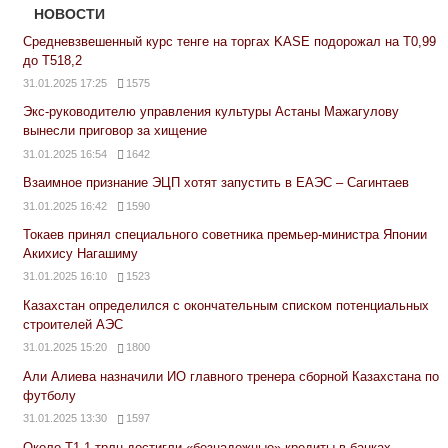
НОВОСТИ
Средневзвешенный курс тенге на торгах KASE подорожал на Т0,99
до Т518,2
31.01.2025 17:25
1575
Экс-руководителю управления культуры Астаны Мажагулову
вынесли приговор за хищение
31.01.2025 16:54
1642
Взаимное признание ЭЦП хотят запустить в ЕАЭС – Сагинтаев
31.01.2025 16:42
1590
Токаев принял специального советника премьер-министра Японии
Акихису Нагашиму
31.01.2025 16:10
1523
Казахстан определился с окончательным списком потенциальных
строителей АЭС
31.01.2025 15:20
1800
Али Алиева назначили ИО главного тренера сборной Казахстана по
футболу
31.01.2025 13:30
1597
Около Т1,1 трлн достигли «безнадежные» кредиты в банках