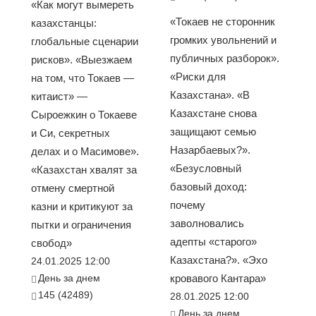
«Как могут вымереть
«Токаев не сторонник
казахстанцы:
громких увольнений и
глобальные сценарии
публичных разборок».
рисков». «Выезжаем
«Риски для
на том, что Токаев —
Казахстана». «В
китаист» —
Казахстане снова
Сыроежкин о Токаеве
защищают семью
и Си, секретных
Назарбаевых?».
делах и о Масимове».
«Безусловный
«Казахстан хвалят за
базовый доход:
отмену смертной
почему
казни и критикуют за
заволновались
пытки и ограничения
адепты «старого»
свобод»
Казахстана?». «Эхо
24.01.2025 12:00
День за днем
кровавого Кантара»
145 (42489)
28.01.2025 12:00
День за днем