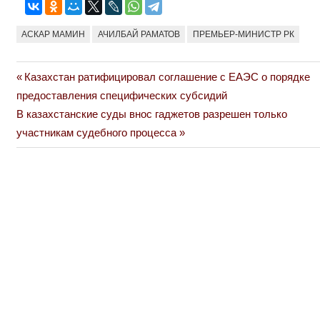
АСКАР МАМИН
АЧИЛБАЙ РАМАТОВ
ПРЕМЬЕР-МИНИСТР РК
Previous
Казахстан ратифицировал соглашение с ЕАЭС о порядке
Навигация
Post:
предоставления специфических субсидий
по
Next
В казахстанские суды внос гаджетов разрешен только
Post:
участникам судебного процесса
записям