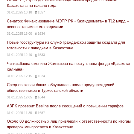
Казахстана на начало года
31.01.2025 13:18
1557
Сенатор: Финансирование МЭПР РК «Казгидромета» в Т12 млрд –
несопоставимо с его задачами
31.01.2025 13:00
1634
Новые госструктуры из служб гражданской защиты создали для
готовности к паводкам в Казахстане
31.01.2025 12:40
1533
Чинкисбаева сменила Жамишева на посту главы фонда «Қазақстан
халқына»
31.01.2025 12:15
1624
Средневековая башня обрушилась после предупреждений
общественников в Туркестанской области
31.01.2025 12:05
1644
АЗРК проверит Beeline после сообщений о повышении тарифов
31.01.2025 11:35
1687
Около 80 должностных лиц привлекли к ответственности по итогам
проверок минпросвета в Казахстане
31.01.2025 11:00
1612