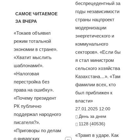
беспрецедентный за
годы независимости
САМОЕ ЧИТАЕМОЕ
страны нацпроект
ЗА ВЧЕРА
модернизации
«Токаев объявил
энергетического и
режим тотальной
коммунального
экономии в стране».
секторов». «Если бы
«Хватит мыслить
я стал министром
шаблонами!».
сельского хозяйства
«Налоговая
Казахстана…». «Там
перестройка без
фамилии всех, кто
права на ошибку».
был приближен к
«Почему президент
власти»
РК публично
27.01.2025 12:00
поддержал народного
День за днем
писателя?».
1128 (40536)
«Приговоры по делам
«Трамп в ударе. Как
о январских