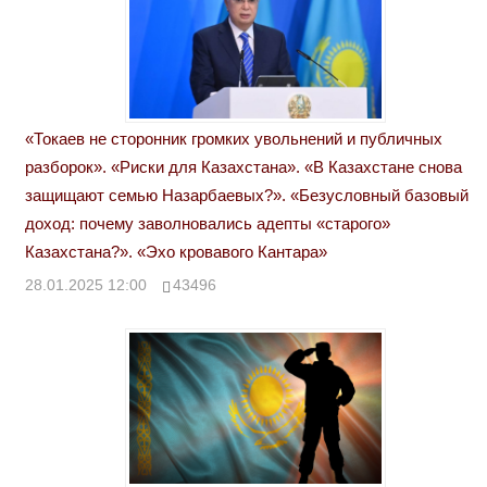
«Токаев не сторонник громких увольнений и публичных
разборок». «Риски для Казахстана». «В Казахстане снова
защищают семью Назарбаевых?». «Безусловный базовый
доход: почему заволновались адепты «старого»
Казахстана?». «Эхо кровавого Кантара»
28.01.2025 12:00
43496