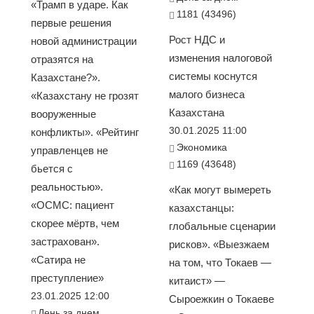
«Трамп в ударе. Как
1181 (43496)
первые решения
Рост НДС и
новой администрации
изменения налоговой
отразятся на
системы коснутся
Казахстане?».
малого бизнеса
«Казахстану не грозят
Казахстана
вооруженные
30.01.2025 11:00
конфликты». «Рейтинг
Экономика
управленцев не
1169 (43648)
бьется с
реальностью».
«Как могут вымереть
«ОСМС: пациент
казахстанцы:
скорее мёртв, чем
глобальные сценарии
застрахован».
рисков». «Выезжаем
«Сатира не
на том, что Токаев —
преступление»
китаист» —
23.01.2025 12:00
Сыроежкин о Токаеве
День за днем