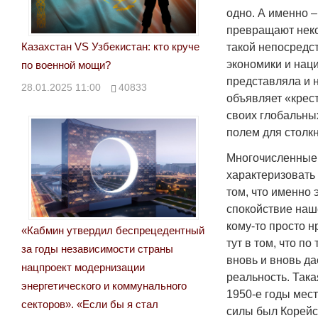
одно. А именно –
превращают неко
Казахстан VS Узбекистан: кто круче
такой непосредс
экономики и нац
по военной мощи?
представляла и 
28.01.2025 11:00
40833
объявляет «крес
своих глобальных
полем для столк
Многочисленные 
характеризовать
том, что именно э
спокойствие наше
кому-то просто н
«Кабмин утвердил беспрецедентный
тут в том, что п
за годы независимости страны
вновь и вновь да
нацпроект модернизации
реаль­ность. Так
энергетического и коммунального
1950-е годы мес
секторов». «Если бы я стал
силы был Корейск