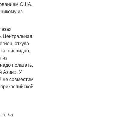
рованием США.
 никому из
лазах
ь Центральная
гион, откуда
ка, очевидно,
 из
надо полагать,
 Азии». У
й не совместим
о прикаспийской
лка на