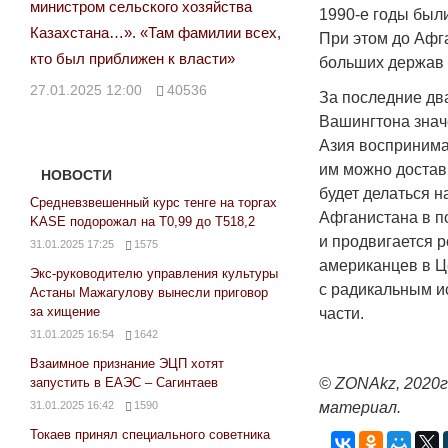
министром сельского хозяйства
1990-е годы был
Казахстана…». «Там фамилии всех,
При этом до Афга
кто был приближен к власти»
больших держав 
27.01.2025 12:00
40536
За последние два
Вашингтона знач
Азия воспринима
им можно достав
НОВОСТИ
будет делаться 
Средневзвешенный курс тенге на торгах
Афганистана в по
KASE подорожал на Т0,99 до Т518,2
и продвигается 
31.01.2025 17:25
1575
американцев в Це
Экс-руководителю управления культуры
с ра­дикальным ис
Астаны Мажагулову вынесли приговор
за хищение
части.
31.01.2025 16:54
1642
Взаимное признание ЭЦП хотят
запустить в ЕАЭС – Сагинтаев
© ZONAkz, 2020
31.01.2025 16:42
1590
материал.
Токаев принял специального советника