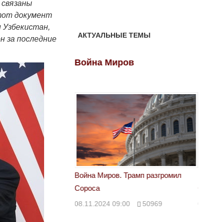
 связаны
Этот документ
и Узбекистан,
АКТУАЛЬНЫЕ ТЕМЫ
н за последние
ов
Война Миров
Войн
 Трамп разгромил
Война Миров. Трамп разгромил
Война 
Сороса
Сорос
00
50969
08.11.2024 09:00
50969
08.11.