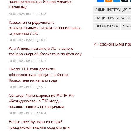
премьер-министра Японии Акихису
Нагашиму
АДМИНИСТРАЦИЯ 
31.01.2025 16:10
1523
НАЦИОНАЛЬНАЯ Б
Казахстан определился с
ЭКОНОМИКА
ЯБЛ
окончательным списком потенциальных
строителей АЭС
31.01.2025 15:20
1800
Previous
Незаконными пр
Навигация
Али Алиева назначили ИО главного
Post:
тренера сборной Казахстана по футболу
по
31.01.2025 13:30
1597
записям
Около Т1,1 трлн достигли
«безнадежные» кредиты в банках
Казахстана на начало года
31.01.2025 13:18
1557
Сенатор: Финансирование МЭПР РК
«Казгидромета» в Т12 млрд –
несопоставимо с его задачами
31.01.2025 13:00
1634
Новые госструктуры из служб
гражданской защиты создали для