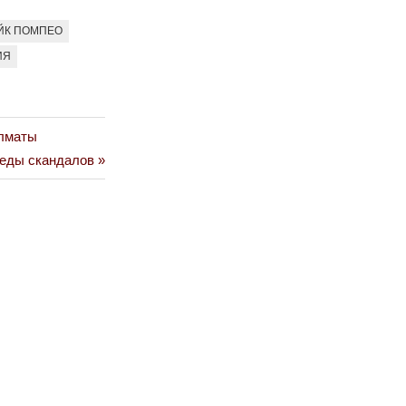
ЙК ПОМПЕО
ИЯ
Алматы
реды скандалов