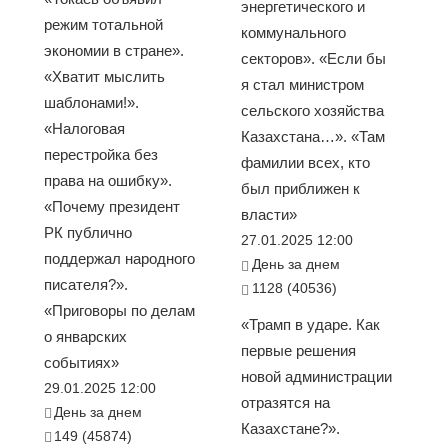
энергетического и
режим тотальной
коммунального
экономии в стране».
секторов». «Если бы
«Хватит мыслить
я стал министром
шаблонами!».
сельского хозяйства
«Налоговая
Казахстана…». «Там
перестройка без
фамилии всех, кто
права на ошибку».
был приближен к
«Почему президент
власти»
РК публично
27.01.2025 12:00
поддержал народного
День за днем
писателя?».
1128 (40536)
«Приговоры по делам
«Трамп в ударе. Как
о январских
первые решения
событиях»
новой администрации
29.01.2025 12:00
отразятся на
День за днем
Казахстане?».
149 (45874)