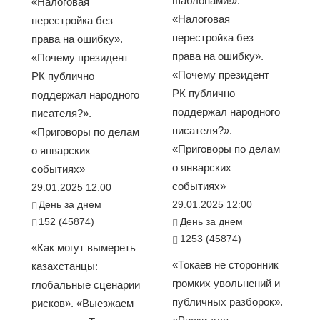
шаблонами!».
«Налоговая
«Налоговая
перестройка без
перестройка без
права на ошибку».
права на ошибку».
«Почему президент
«Почему президент
РК публично
РК публично
поддержал народного
поддержал народного
писателя?».
писателя?».
«Приговоры по делам
«Приговоры по делам
о январских
о январских
событиях»
событиях»
29.01.2025 12:00
День за днем
29.01.2025 12:00
152 (45874)
День за днем
1253 (45874)
«Как могут вымереть
«Токаев не сторонник
казахстанцы:
громких увольнений и
глобальные сценарии
публичных разборок».
рисков». «Выезжаем