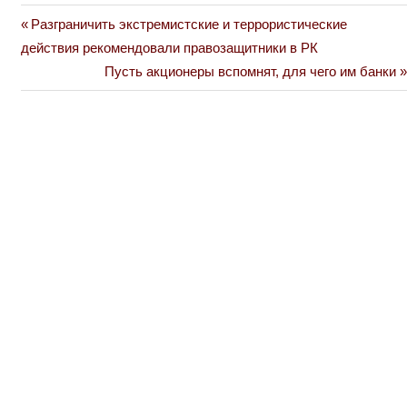
Previous
Разграничить экстремистские и террористические
Навигация
Post:
действия рекомендовали правозащитники в РК
по
Next
Пусть акционеры вспомнят, для чего им банки
Post:
записям