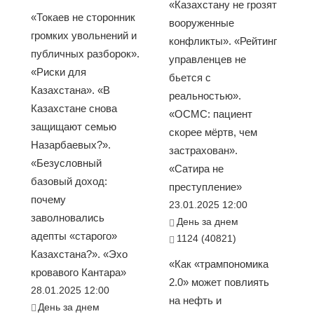
«Казахстану не грозят
«Токаев не сторонник
вооруженные
громких увольнений и
конфликты». «Рейтинг
публичных разборок».
управленцев не
«Риски для
бьется с
Казахстана». «В
реальностью».
Казахстане снова
«ОСМС: пациент
защищают семью
скорее мёртв, чем
Назарбаевых?».
застрахован».
«Безусловный
«Сатира не
базовый доход:
преступление»
почему
23.01.2025 12:00
заволновались
День за днем
адепты «старого»
1124 (40821)
Казахстана?». «Эхо
«Как «трампономика
кровавого Кантара»
2.0» может повлиять
28.01.2025 12:00
на нефть и
День за днем