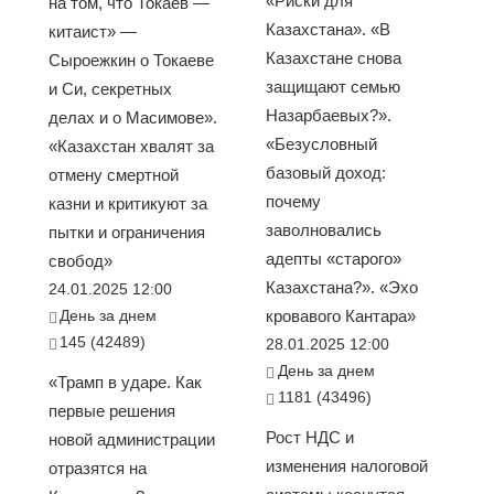
«Риски для
на том, что Токаев —
Казахстана». «В
китаист» —
Казахстане снова
Сыроежкин о Токаеве
защищают семью
и Си, секретных
Назарбаевых?».
делах и о Масимове».
«Безусловный
«Казахстан хвалят за
базовый доход:
отмену смертной
почему
казни и критикуют за
заволновались
пытки и ограничения
адепты «старого»
свобод»
Казахстана?». «Эхо
24.01.2025 12:00
День за днем
кровавого Кантара»
145 (42489)
28.01.2025 12:00
День за днем
«Трамп в ударе. Как
1181 (43496)
первые решения
Рост НДС и
новой администрации
изменения налоговой
отразятся на