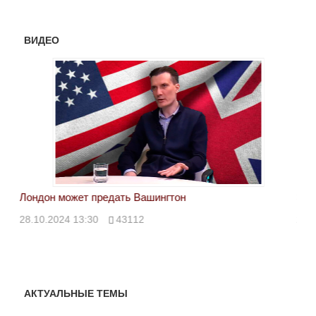
ВИДЕО
Лондон может предать Вашингтон
Эле
28.10.2024 13:30
43112
24.
АКТУАЛЬНЫЕ ТЕМЫ