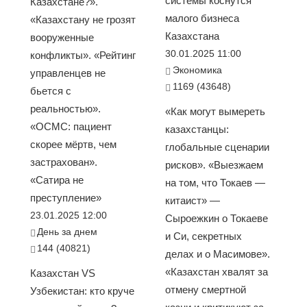
системы коснутся
Казахстане?».
малого бизнеса
«Казахстану не грозят
Казахстана
вооруженные
30.01.2025 11:00
конфликты». «Рейтинг
Экономика
управленцев не
1169 (43648)
бьется с
реальностью».
«Как могут вымереть
«ОСМС: пациент
казахстанцы:
скорее мёртв, чем
глобальные сценарии
застрахован».
рисков». «Выезжаем
«Сатира не
на том, что Токаев —
преступление»
китаист» —
23.01.2025 12:00
Сыроежкин о Токаеве
День за днем
и Си, секретных
144 (40821)
делах и о Масимове».
«Казахстан хвалят за
Казахстан VS
отмену смертной
Узбекистан: кто круче