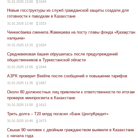
31.01.2025 13:00
1634
Новые госструктуры из служб гражданской защиты создали для
готовности к паводкам в Казахстане
31.01.2025 12:40
1533
Чинкисбаева сменила Жамишева на посту главы фонда «Қазақстан
халқына»
31.01.2025 12:15
1624
Средневековая башня обрушилась после предупреждений
общественников в Туркестанской области
31.01.2025 12:05
1644
АЗРК проверит Beeline после сообщений о повышении тарифов
31.01.2025 11:35
1687
Около 80 должностных лиц привлекли к ответственности по итогам
проверок минпросвета в Казахстане
31.01.2025 11:00
1612
Треть долга – Т20 млрд погасил «Банк ЦентрКредит»
31.01.2025 10:45
1673
Свыше 90 человек с двойным гражданством выявили в Казахстане
с начала года