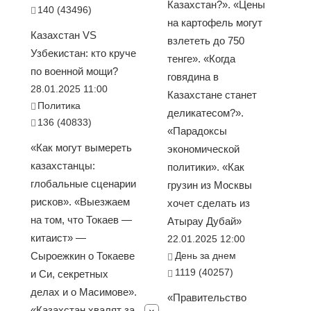
Казахстан?». «Цены
140 (43496)
на картофель могут
Казахстан VS
взлететь до 750
Узбекистан: кто круче
тенге». «Когда
по военной мощи?
говядина в
28.01.2025 11:00
Казахстане станет
Политика
деликатесом?».
136 (40833)
«Парадоксы
«Как могут вымереть
экономической
казахстанцы:
политики». «Как
глобальные сценарии
грузин из Москвы
рисков». «Выезжаем
хочет сделать из
на том, что Токаев —
Атырау Дубай»
китаист» —
22.01.2025 12:00
Сыроежкин о Токаеве
День за днем
1119 (40257)
и Си, секретных
делах и о Масимове».
«Правительство
«Казахстан хвалят за