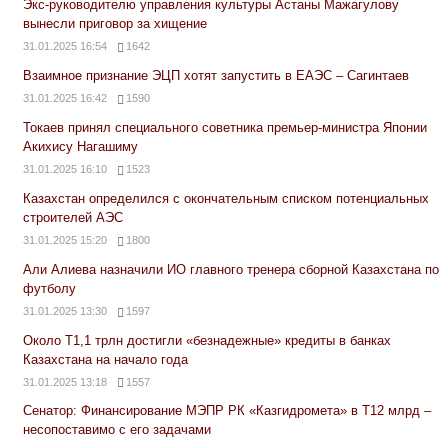
Экс-руководителю управления культуры Астаны Мажагулову
вынесли приговор за хищение
31.01.2025 16:54
1642
Взаимное признание ЭЦП хотят запустить в ЕАЭС – Сагинтаев
31.01.2025 16:42
1590
Токаев принял специального советника премьер-министра Японии
Акихису Нагашиму
31.01.2025 16:10
1523
Казахстан определился с окончательным списком потенциальных
строителей АЭС
31.01.2025 15:20
1800
Али Алиева назначили ИО главного тренера сборной Казахстана по
футболу
31.01.2025 13:30
1597
Около Т1,1 трлн достигли «безнадежные» кредиты в банках
Казахстана на начало года
31.01.2025 13:18
1557
Сенатор: Финансирование МЭПР РК «Казгидромета» в Т12 млрд –
несопоставимо с его задачами