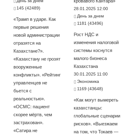
День за днем
кровавого Кантара»
145 (42489)
28.01.2025 12:00
День за днем
«Трамп в ударе. Как
1181 (43496)
первые решения
Рост НДС и
новой администрации
изменения налоговой
отразятся на
системы коснутся
Казахстане?».
малого бизнеса
«Казахстану не грозят
Казахстана
вооруженные
30.01.2025 11:00
конфликты». «Рейтинг
Экономика
управленцев не
1169 (43648)
бьется с
реальностью».
«Как могут вымереть
«ОСМС: пациент
казахстанцы:
скорее мёртв, чем
глобальные сценарии
застрахован».
рисков». «Выезжаем
«Сатира не
на том, что Токаев —