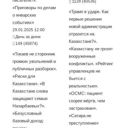
писателя?».
1128 (40536)
«Приговоры по делам
«Трамп в ударе. Как
о январских
первые решения
событиях»
новой администрации
29.01.2025 12:00
отразятся на
День за днем
Казахстане?».
149 (45874)
«Казахстану не грозят
«Токаев не сторонник
вооруженные
громких увольнений и
конфликты». «Рейтинг
публичных разборок».
управленцев не
«Риски для
бьется с
Казахстана». «В
реальностью».
Казахстане снова
«ОСМС: пациент
защищают семью
скорее мёртв, чем
Назарбаевых?».
застрахован».
«Безусловный
«Сатира не
базовый доход:
преступление»