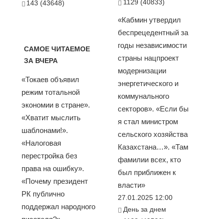
1129 (40833)
143 (43648)
«Кабмин утвердил
беспрецедентный за
годы независимости
САМОЕ ЧИТАЕМОЕ
страны нацпроект
ЗА ВЧЕРА
модернизации
«Токаев объявил
энергетического и
режим тотальной
коммунального
экономии в стране».
секторов». «Если бы
«Хватит мыслить
я стал министром
шаблонами!».
сельского хозяйства
«Налоговая
Казахстана…». «Там
перестройка без
фамилии всех, кто
права на ошибку».
был приближен к
«Почему президент
власти»
РК публично
27.01.2025 12:00
поддержал народного
День за днем