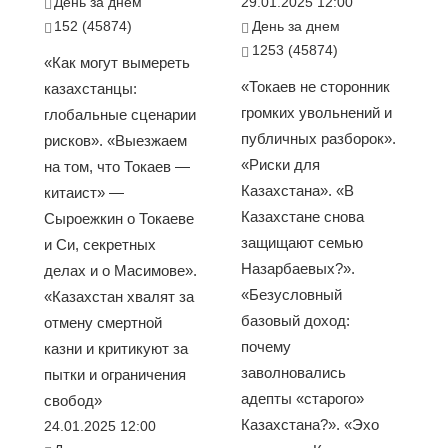
День за днем
29.01.2025 12:00
152 (45874)
День за днем
1253 (45874)
«Как могут вымереть
«Токаев не сторонник
казахстанцы:
громких увольнений и
глобальные сценарии
публичных разборок».
рисков». «Выезжаем
«Риски для
на том, что Токаев —
Казахстана». «В
китаист» —
Казахстане снова
Сыроежкин о Токаеве
защищают семью
и Си, секретных
Назарбаевых?».
делах и о Масимове».
«Безусловный
«Казахстан хвалят за
базовый доход:
отмену смертной
почему
казни и критикуют за
заволновались
пытки и ограничения
адепты «старого»
свобод»
Казахстана?». «Эхо
24.01.2025 12:00