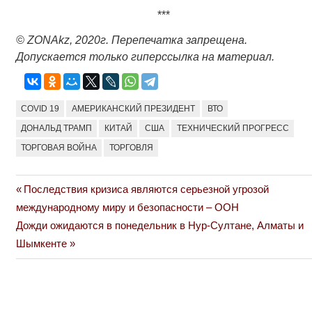
***
© ZONAkz, 2020г. Перепечатка запрещена.
Допускается только гиперссылка на материал.
COVID 19
АМЕРИКАНСКИЙ ПРЕЗИДЕНТ
ВТО
ДОНАЛЬД ТРАМП
КИТАЙ
США
ТЕХНИЧЕСКИЙ ПРОГРЕСС
ТОРГОВАЯ ВОЙНА
ТОРГОВЛЯ
Previous
Последствия кризиса являются серьезной угрозой
Навигация
Post:
международному миру и безопасности – ООН
по
Next
Дожди ожидаются в понедельник в Нур-Султане, Алматы и
Post:
Шымкенте
записям