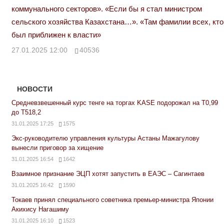
коммунального секторов». «Если бы я стал министром
сельского хозяйства Казахстана…». «Там фамилии всех, кто
был приближен к власти»
27.01.2025 12:00
40536
НОВОСТИ
Средневзвешенный курс тенге на торгах KASE подорожал на Т0,99
до Т518,2
31.01.2025 17:25
1575
Экс-руководителю управления культуры Астаны Мажагулову
вынесли приговор за хищение
31.01.2025 16:54
1642
Взаимное признание ЭЦП хотят запустить в ЕАЭС – Сагинтаев
31.01.2025 16:42
1590
Токаев принял специального советника премьер-министра Японии
Акихису Нагашиму
31.01.2025 16:10
1523