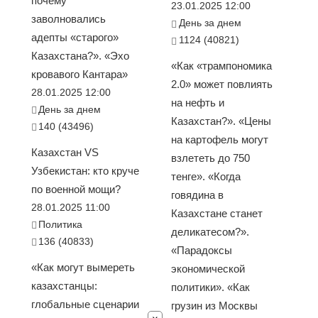
почему
23.01.2025 12:00
заволновались
День за днем
адепты «старого»
1124 (40821)
Казахстана?». «Эхо
«Как «трампономика
кровавого Кантара»
2.0» может повлиять
28.01.2025 12:00
на нефть и
День за днем
Казахстан?». «Цены
140 (43496)
на картофель могут
Казахстан VS
взлететь до 750
Узбекистан: кто круче
тенге». «Когда
по военной мощи?
говядина в
28.01.2025 11:00
Казахстане станет
Политика
деликатесом?».
136 (40833)
«Парадоксы
«Как могут вымереть
экономической
казахстанцы:
политики». «Как
глобальные сценарии
грузин из Москвы