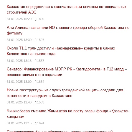
Казахстан определился с окончательным списком потенциальных
строителей АЭС
31.01.2025 15:20
1800
Али Алиева назначили ИО главного тренера сборной Казахстана по
футболу
31.01.2025 13:30
1597
Около Т1,1 трлн достигли «безнадежные» кредиты в банках
Казахстана на начало года
31.01.2025 13:18
1557
Сенатор: Финансирование МЭПР РК «Казгидромета» в Т12 млрд –
несопоставимо с его задачами
31.01.2025 13:00
1634
Новые госструктуры из служб гражданской защиты создали для
готовности к паводкам в Казахстане
31.01.2025 12:40
1533
Чинкисбаева сменила Жамишева на посту главы фонда «Қазақстан
халқына»
31.01.2025 12:15
1624
Средневековая башня обрушилась после предупреждений