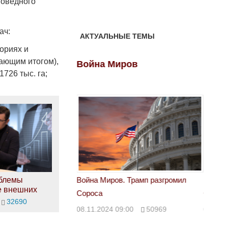
поведного
ач:
АКТУАЛЬНЫЕ ТЕМЫ
ориях и
ающим итогом),
ов
Война Миров
Войн
1726 тыс. га;
облемы
 Трамп разгромил
Война Миров. Трамп разгромил
Война 
е внешних
Сороса
Сорос
32690
00
50969
08.11.2024 09:00
50969
08.11.