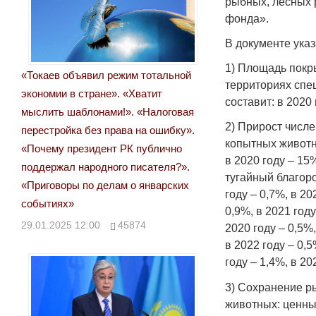
рыбных, лесных 
фонда».
В документе ука
1) Площадь покр
«Токаев объявил режим тотальной
территориях спе
экономии в стране». «Хватит
составит: в 2020 
мыслить шаблонами!». «Налоговая
2) Прирост числ
перестройка без права на ошибку».
копытных животны
«Почему президент РК публично
в 2020 году – 15%
поддержал народного писателя?».
тугайный благоро
«Приговоры по делам о январских
году – 0,7%, в 20
событиях»
0,9%, в 2021 году
29.01.2025 12:00
45874
2020 году – 0,5%,
в 2022 году – 0,5
году – 1,4%, в 20
3) Сохранение р
животных: ценны