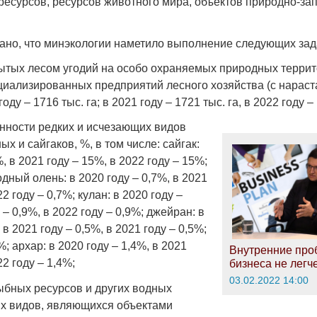
ресурсов, ресурсов животного мира, объектов природно-за
зано, что минэкологии наметило выполнение следующих зад
ытых лесом угодий на особо охраняемых природных террит
циализированных предприятий лесного хозяйства (с нараст
Война Мир
году – 1716 тыс. га; в 2021 году – 1721 тыс. га, в 2022 году – 
енности редких и исчезающих видов
х и сайгаков, %, в том числе: сайгак:
, в 2021 году – 15%, в 2022 году – 15%;
дный олень: в 2020 году – 0,7%, в 2021
22 году – 0,7%; кулан: в 2020 году –
 – 0,9%, в 2022 году – 0,9%; джейран: в
 в 2021 году – 0,5%, в 2021 году – 0,5%;
%; архар: в 2020 году – 1,4%, в 2021
Внутренние пр
Война Миров.
22 году – 1,4%;
бизнеса не легч
Сороса
03.02.2022 14:00
ыбных ресурсов и других водных
08.11.2024 09:
х видов, являющихся объектами