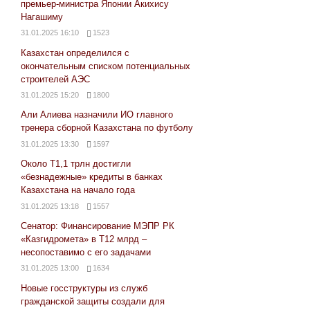
премьер-министра Японии Акихису
Нагашиму
31.01.2025 16:10
1523
Казахстан определился с
окончательным списком потенциальных
строителей АЭС
31.01.2025 15:20
1800
Али Алиева назначили ИО главного
тренера сборной Казахстана по футболу
31.01.2025 13:30
1597
Около Т1,1 трлн достигли
«безнадежные» кредиты в банках
Казахстана на начало года
31.01.2025 13:18
1557
Сенатор: Финансирование МЭПР РК
«Казгидромета» в Т12 млрд –
несопоставимо с его задачами
31.01.2025 13:00
1634
Новые госструктуры из служб
гражданской защиты создали для