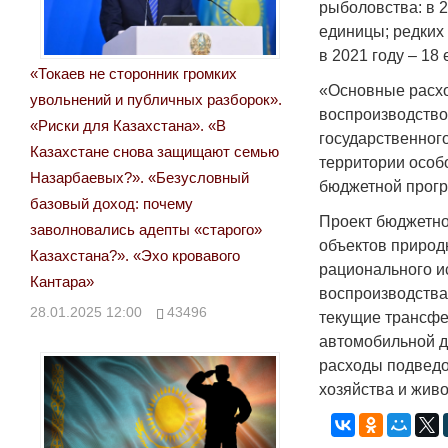
рыболовства: в 2
единицы; редких 
в 2021 году – 18 
«Токаев не сторонник громких
«Основные расхо
увольнений и публичных разборок».
воспроизводство
«Риски для Казахстана». «В
государственног
Казахстане снова защищают семью
территории особ
Назарбаевых?». «Безусловный
бюджетной прог
базовый доход: почему
Проект бюджетно
заволновались адепты «старого»
объектов природ
Казахстана?». «Эхо кровавого
рационального и
Кантара»
воспроизводства
28.01.2025 12:00
43496
текущие трансфе
автомобильной д
расходы подведо
хозяйства и живо