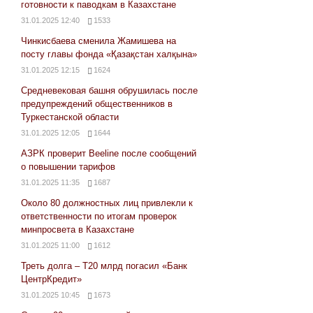
готовности к паводкам в Казахстане
31.01.2025 12:40
1533
Чинкисбаева сменила Жамишева на
посту главы фонда «Қазақстан халқына»
31.01.2025 12:15
1624
Средневековая башня обрушилась после
предупреждений общественников в
Туркестанской области
31.01.2025 12:05
1644
АЗРК проверит Beeline после сообщений
о повышении тарифов
31.01.2025 11:35
1687
Около 80 должностных лиц привлекли к
ответственности по итогам проверок
минпросвета в Казахстане
31.01.2025 11:00
1612
Треть долга – Т20 млрд погасил «Банк
ЦентрКредит»
31.01.2025 10:45
1673