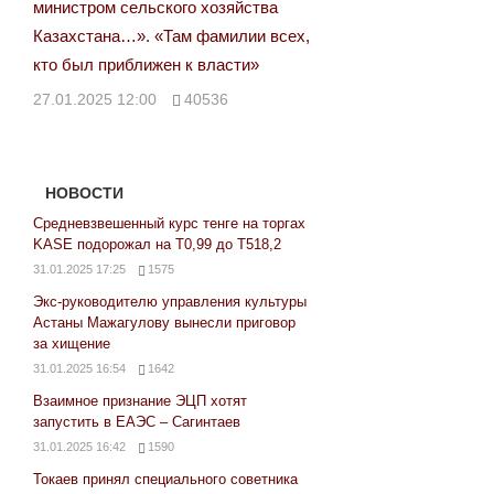
министром сельского хозяйства
Казахстана…». «Там фамилии всех,
кто был приближен к власти»
27.01.2025 12:00
40536
НОВОСТИ
Средневзвешенный курс тенге на торгах
KASE подорожал на Т0,99 до Т518,2
31.01.2025 17:25
1575
Экс-руководителю управления культуры
Астаны Мажагулову вынесли приговор
за хищение
31.01.2025 16:54
1642
Взаимное признание ЭЦП хотят
запустить в ЕАЭС – Сагинтаев
31.01.2025 16:42
1590
Токаев принял специального советника