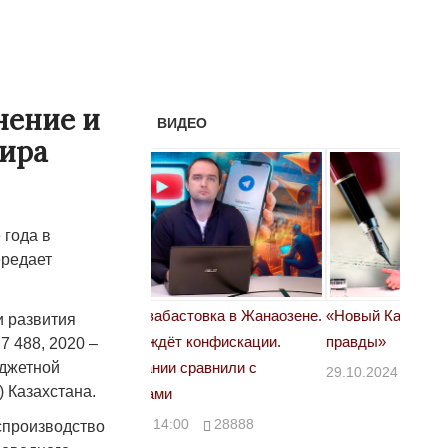
нение и
ВИДЕО
мира
 года в
ередает
астовка в Жанаозене.
«Новый Казахстан не говорит всей
Лондон
и развития
т конфискации.
правды»
7 488, 2020 –
28.10.
юджетной
 сравнили с
29.10.2024 09:00
39623
 Казахстана.
00
28888
спроизводство