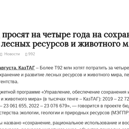
 просят на четыре года на сохра
 лесных ресурсов и животного 
Новости
992
августа. КазТАГ
– Более Т92 млн хотят потратить за четыре
охранение и развитие лесных ресурсов и животного мира, п
ентства.
Народ выбрал свет
Странная заб
жетной программе «Управление, обеспечение сохранения 
Дарига не ждё
и животного мира» (в тысячах тенге – КазТАГ): 2019 – 22 72
17.10.2024 17:00
29972
 – 23 061 655, 2022 – 23 076 679», — говорится в проекте б
Авиакомпании
терства экологии, геологии и природных ресурсов (МЭГПР)
мошенниками
30.10.2024 14:
 названо «сохранение, рациональное использование и во