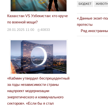
БЮДЖЕТ
ЖИВОТ
Казахстан VS Узбекистан: кто круче
Previous
Данные экзит-по
Навигация
по военной мощи?
Post:
протесты
по
28.01.2025 11:00
40833
Next
Ряд иностранны
Post:
записям
«Кабмин утвердил беспрецедентный
за годы независимости страны
нацпроект модернизации
энергетического и коммунального
секторов». «Если бы я стал