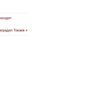
роходят
аградил Токаев