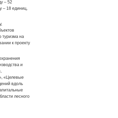
у – 52
у – 18 единиц,
,
бъектов
о туризма на
ании к проекту
охранения
изводства и
,
», «Целевые
дений вдоль
Капитальные
бласти лесного