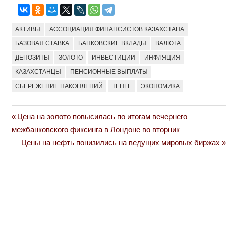
АКТИВЫ
АССОЦИАЦИЯ ФИНАНСИСТОВ КАЗАХСТАНА
БАЗОВАЯ СТАВКА
БАНКОВСКИЕ ВКЛАДЫ
ВАЛЮТА
ДЕПОЗИТЫ
ЗОЛОТО
ИНВЕСТИЦИИ
ИНФЛЯЦИЯ
КАЗАХСТАНЦЫ
ПЕНСИОННЫЕ ВЫПЛАТЫ
СБЕРЕЖЕНИЕ НАКОПЛЕНИЙ
ТЕНГЕ
ЭКОНОМИКА
Previous
Цена на золото повысилась по итогам вечернего
Навигация
Post:
межбанковского фиксинга в Лондоне во вторник
по
Next
Цены на нефть понизились на ведущих мировых биржах
Post:
записям