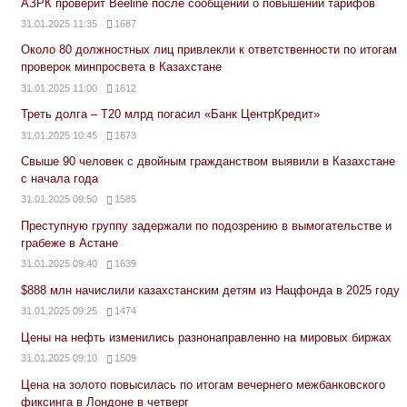
АЗРК проверит Beeline после сообщений о повышении тарифов
31.01.2025 11:35
1687
Около 80 должностных лиц привлекли к ответственности по итогам
проверок минпросвета в Казахстане
31.01.2025 11:00
1612
Треть долга – Т20 млрд погасил «Банк ЦентрКредит»
31.01.2025 10:45
1673
Свыше 90 человек с двойным гражданством выявили в Казахстане
с начала года
31.01.2025 09:50
1585
Преступную группу задержали по подозрению в вымогательстве и
грабеже в Астане
31.01.2025 09:40
1639
$888 млн начислили казахстанским детям из Нацфонда в 2025 году
31.01.2025 09:25
1474
Цены на нефть изменились разнонаправленно на мировых биржах
31.01.2025 09:10
1509
Цена на золото повысилась по итогам вечернего межбанковского
фиксинга в Лондоне в четверг