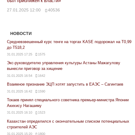
был приближен к власти»
27.01.2025 12:00
40536
НОВОСТИ
Средневзвешенный курс тенге на торгах KASE подорожал на Т0,99
до Т518,2
31.01.2025 17:25
1575
Экс-руководителю управления культуры Астаны Мажагулову
вынесли приговор за хищение
31.01.2025 16:54
1642
Взаимное признание ЭЦП хотят запустить в ЕАЭС – Сагинтаев
31.01.2025 16:42
1590
Токаев принял специального советника премьер-министра Японии
Акихису Нагашиму
31.01.2025 16:10
1523
Казахстан определился с окончательным списком потенциальных
строителей АЭС
31.01.2025 15:20
1800