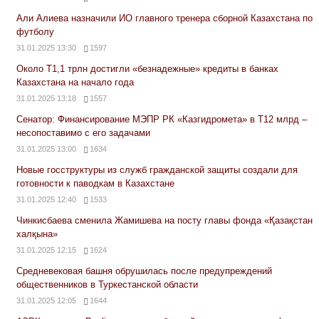
Али Алиева назначили ИО главного тренера сборной Казахстана по
футболу
31.01.2025 13:30
1597
Около Т1,1 трлн достигли «безнадежные» кредиты в банках
Казахстана на начало года
31.01.2025 13:18
1557
Сенатор: Финансирование МЭПР РК «Казгидромета» в Т12 млрд –
несопоставимо с его задачами
31.01.2025 13:00
1634
Новые госструктуры из служб гражданской защиты создали для
готовности к паводкам в Казахстане
31.01.2025 12:40
1533
Чинкисбаева сменила Жамишева на посту главы фонда «Қазақстан
халқына»
31.01.2025 12:15
1624
Средневековая башня обрушилась после предупреждений
общественников в Туркестанской области
31.01.2025 12:05
1644