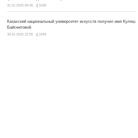
31.01.2025 08:45
1548
Казахский национальный университет искусств получил имя Куляш
Байсеитовой
30.01.2025 22:05
1649