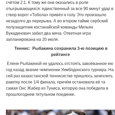
счётом 2:1. К тому же они оказались в роли
отыгрывающихся: единственный за все 90 минут удар в
створ ворот «Тобола» привёл к голу. Это произошло
незадолго до перерыва. А во втором тайме сербский
полузащитник костанайской команды Мильян
Вукадинович забил два мяча. Ответная игра
запланирована на 20 июля.
Теннис: Рыбакина сохранила 3-ю позицию в
рейтинге
Елене Рыбакиной не удалось отстоять завоёванное ею
год назад звание чемпионки Уимблдонского турнира. На
сей раз казахстанской теннисистке пришлось зачехлить
ракетку после 1/4 финала, причём остановила её та
самая Онс Жабер из Туниса, которую она победила в
прошлогоднем титульном поединке.