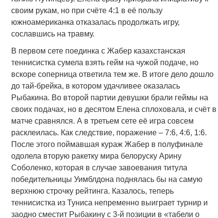
своим рукам, но при счёте 4:1 в её пользу
южноамериканка отказалась продолжать игру,
сославшись на травму.
В первом сете поединка с Жабер казахстанская
теннисистка сумела взять гейм на чужой подаче, но
вскоре соперница ответила тем же. В итоге дело дошло
до тай-брейка, в котором удачливее оказалась
Рыбакина. Во второй партии девушки брали геймы на
своих подачах, но в десятом Елена сплоховала, и счёт в
матче сравнялся. А в третьем сете её игра совсем
расклеилась. Как следствие, поражение – 7:6, 4:6, 1:6.
После этого поймавшая кураж Жабер в полуфинале
одолела вторую ракетку мира белоруску Арину
Соболенко, которая в случае завоевания титула
победительницы Уимблдона поднялась бы на самую
верхнюю строчку рейтинга. Казалось, теперь
теннисистка из Туниса непременно выиграет турнир и
заодно сместит Рыбакину с 3-й позиции в «табели о