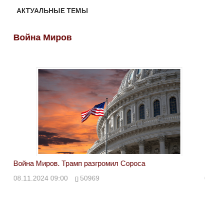
АКТУАЛЬНЫЕ ТЕМЫ
Война Миров
Во
Война Миров. Трамп разгромил Сороса
Вой
08.11.2024 09:00
50969
08.