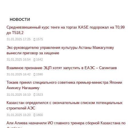
НОВОСТИ
Средневзвешенный курс тенге на торгах KASE подорожал на Т0,99
до Т518,2
31.01.2025 17:25
1575
Экс-руководителю управления культуры Астаны Мажагулову
вынесли приговор за хищение
31.01.2025 16:54
1642
Взаимное признание ЭЦП хотят запустить в ЕАЭС – Сагинтаев
31.01.2025 16:42
1590
Токаев принял специального советника премьер-министра Японии
Акихису Нагашиму
31.01.2025 16:10
1523
Казахстан определился с окончательным списком потенциальных
строителей АЭС
31.01.2025 15:20
1800
Али Алиева назначили ИО главного тренера сборной Казахстана по