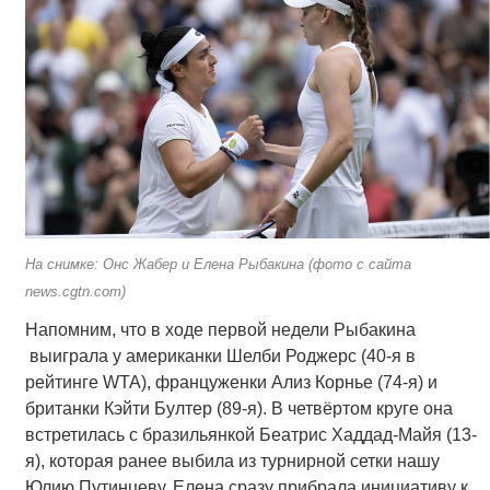
На снимке: Онс Жабер и Елена Рыбакина (фото с сайта
news.cgtn.com)
Напомним, что в ходе первой недели Рыбакина
выиграла у американки Шелби Роджерс (40-я в
рейтинге WTA), француженки Ализ Корнье (74-я) и
британки Кэйти Бултер (89-я). В четвёртом круге она
встретилась с бразильянкой Беатрис Хаддад-Майя (13-
я), которая ранее выбила из турнирной сетки нашу
Юлию Путинцеву. Елена сразу прибрала инициативу к