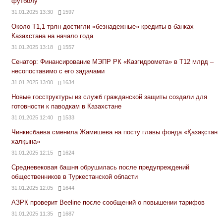
футболу
31.01.2025 13:30
1597
Около Т1,1 трлн достигли «безнадежные» кредиты в банках
Казахстана на начало года
31.01.2025 13:18
1557
Сенатор: Финансирование МЭПР РК «Казгидромета» в Т12 млрд –
несопоставимо с его задачами
31.01.2025 13:00
1634
Новые госструктуры из служб гражданской защиты создали для
готовности к паводкам в Казахстане
31.01.2025 12:40
1533
Чинкисбаева сменила Жамишева на посту главы фонда «Қазақстан
халқына»
31.01.2025 12:15
1624
Средневековая башня обрушилась после предупреждений
общественников в Туркестанской области
31.01.2025 12:05
1644
АЗРК проверит Beeline после сообщений о повышении тарифов
31.01.2025 11:35
1687