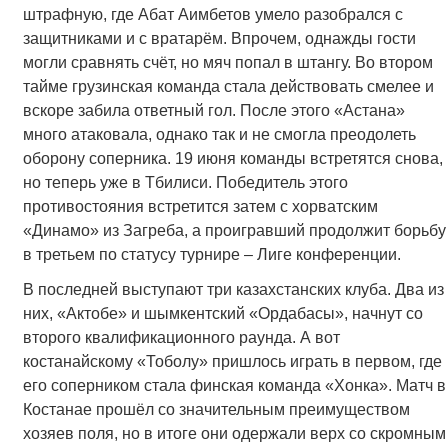
штрафную, где Абат Аимбетов умело разобрался с
защитниками и с вратарём. Впрочем, однажды гости
могли сравнять счёт, но мяч попал в штангу. Во втором
тайме грузинская команда стала действовать смелее и
вскоре забила ответный гол. После этого «Астана»
много атаковала, однако так и не смогла преодолеть
оборону соперника. 19 июня команды встретятся снова,
но теперь уже в Тбилиси. Победитель этого
противостояния встретится затем с хорватским
«Динамо» из Загреба, а проигравший продолжит борьбу
в третьем по статусу турнире – Лиге конференции.
В последней выступают три казахстанских клуба. Два из
них, «Актобе» и шымкентский «Ордабасы», начнут со
второго квалификационного раунда. А вот
костанайскому «Тоболу» пришлось играть в первом, где
его соперником стала финская команда «Хонка». Матч в
Костанае прошёл со значительным преимуществом
хозяев поля, но в итоге они одержали верх со скромным