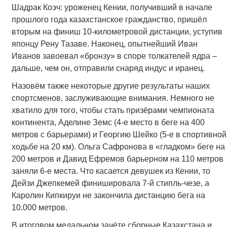
Шадрак Коэч: уроженец Кении, получивший в начале
прошлого года казахстанское гражданство, пришёл
вторым на финиш 10-километровой дистанции, уступив
японцу Рену Тазаве. Наконец, опытнейший Иван
Иванов завоевал «бронзу» в споре толкателей ядра –
дальше, чем он, отправили снаряд индус и иранец.
Назовём также некоторые другие результаты наших
спортсменов, заслуживающие внимания. Немного не
хватило для того, чтобы стать призёрами чемпионата
континента, Аделине Земс (4-е место в беге на 400
метров с барьерами) и Георгию Шейко (5-е в спортивной
ходьбе на 20 км). Ольга Сафронова в «гладком» беге на
200 метров и Давид Ефремов барьерном на 110 метров
заняли 6-е места. Что касается девушек из Кении, то
Дейзи Джепкемей финишировала 7-й стипль-чезе, а
Каролин Кипкируи не закончила дистанцию бега на
10.000 метров.
В итоговом медальном зачёте сборные Казахстана и