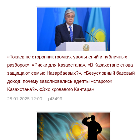
«Токаев не сторонник громких увольнений и публичных
разборок». «Риски для Казахстана». «В Казахстане снова
защищают семью Назарбаевых?». «Безусловный базовый
доход: почему заволновались адепты «старого»
Казахстана?». «Эхо кровавого Кантара»
28.01.2025 12:00
43496