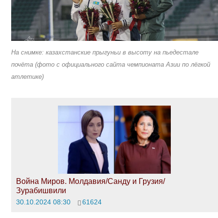
На снимке: казахстанские прыгуньи в высоту на пьедестале
почёта (фото с официального сайта чемпионата Азии по лёгкой
атлетике)
Война Миров. Молдавия/Санду и Грузия/
Зурабишвили
30.10.2024 08:30
61624