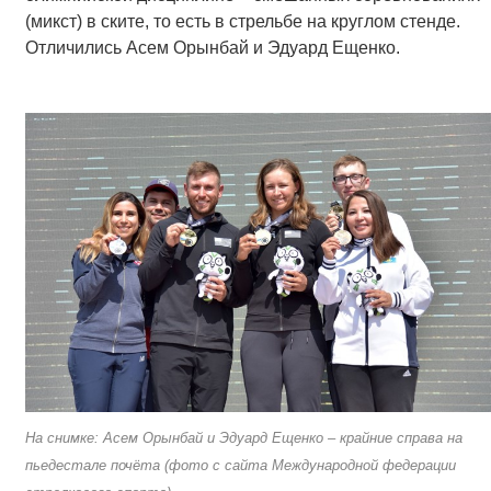
(микст) в ските, то есть в стрельбе на круглом стенде.
Отличились Асем Орынбай и Эдуард Ещенко.
На снимке: Асем Орынбай и Эдуард Ещенко – крайние справа на
пьедестале почёта (фото с сайта Международной федерации