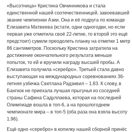
«Высотница» Кристина Овчинникова и стала
единственной нашей соотечественницей, завоевавшей
звание чемпионки Азии. Она и её подруга по команде
Елизавета Матвеева (кстати, одни одногодки, но если
первая уже отметила своё 22-летие, то второй это ещё
предстоит) сумели преодолеть планку на отметке 1 метр
86 сантиметров. Поскольку Кристина затратила на
достижение окончательного результата меньше
попыток, то ей и вручили награду высшей пробы. А
Елизавета получила «серебро». Третьей стала давно
выступающая на международных соревнованиях 36-
летняя узбечка Светлана Радзивил – 1.83. К слову, в
Бангкок не приехала лучшая прыгунья из соседней
страны Сафина Садуллаева, которая на последней
Олимпиаде вошла в топ-6, а на прошлогоднем
чемпионате мира – в топ-5 (оба раза она взяла высоту
1.96).
Ещё одно «серебро» в копилку нашей сборной принёс