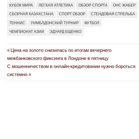
КУБОК МИРА
ЛЕГКАЯ АТЛЕТИКА
ОБЗОР СПОРТА
ОНС ЖАБЕР
СБОРНАЯ КАЗАХСТАНА
СПОРТ ОБЗОР
СТЕНДОВАЯ СТРЕЛЬБА
ТЕННИС
УИМБЛДОНСКИЙ ТУРНИР
ФУТБОЛ
ЧЕМПИОНАТ АЗИИ
ЭДУАРД ЕЩЕНКО
Previous
Цена на золото снизилась по итогам вечернего
Навигация
Post:
межбанковского фиксинга в Лондоне в пятницу
по
Next
С мошенничеством в онлайн-кредитовании нужно бороться
Post:
системно
записям