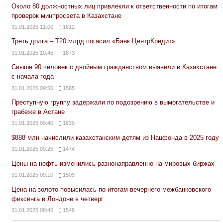
Около 80 должностных лиц привлекли к ответственности по итогам
проверок минпросвета в Казахстане
31.01.2025 11:00
1612
Треть долга – Т20 млрд погасил «Банк ЦентрКредит»
31.01.2025 10:45
1673
Свыше 90 человек с двойным гражданством выявили в Казахстане
с начала года
31.01.2025 09:50
1585
Преступную группу задержали по подозрению в вымогательстве и
грабеже в Астане
31.01.2025 09:40
1639
$888 млн начислили казахстанским детям из Нацфонда в 2025 году
31.01.2025 09:25
1474
Цены на нефть изменились разнонаправленно на мировых биржах
31.01.2025 09:10
1509
Цена на золото повысилась по итогам вечернего межбанковского
фиксинга в Лондоне в четверг
31.01.2025 08:45
1548