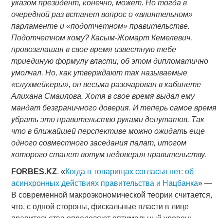
указом президент, конечно, может. Но тогда в
очередной раз встанет вопрос о «влиятельном»
парламенте и «подотчетном» правительстве.
Подотчетном кому? Касым-Жомарт Кемелевич,
провозглашая в свое время известную тебе
триединую формулу власти, об этом дипломатично
умолчал. Но, как утверждают так называемые
«слухмейкеры», он весьма разочарован в кабинете
Алихана Смаилова. Хотя в свое время выдал ему
мандат безграничного доверия. И теперь самое время
убрать это правительство руками депутатов. Так
что в ближайшей перспективе можно ожидать еще
одного совместного заседания палат, итогом
которого станет вотум недоверия правительству.
FORBES
.
KZ
. «
Когда в товарищах согласья нет: об
асинхронных действиях правительства и Нацбанка
» —
В современной макроэкономической теории считается,
что, с одной стороны, фискальные власти в лице