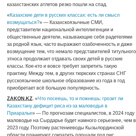
казахстанских атлетов резко пошли на спад.
«
Казахские дети в русских классах: есть ли смысл
возмущаться?
» — Казахскоязычные СМИ,
представители национальной интеллигенции и
общественные деятели, называющие себя радетелями
за родной язык, часто выражают озабоченность и даже
возмущение тем, что немало представителей титульного
этноса продолжает отдавать своих детей в русские
классы. Кое-кто и вовсе требует запретить такую
практику. Между тем, в других тюркских странах СНГ
русскоязычное школьное образование из года в год
приобретает всё большую популярность.
ZAKON
.
KZ
. «
Что посеешь, то и пожнешь: грозит ли
Казахстану дефицит риса из-за маловодья в
Приаралье
» — По прогнозам специалистов, в 2024 году
маловодье на Сырдарье будет намного серьезнее, чем в
2023 году. Поэтому растениеводы Кызылординской
области планируют сократить площади под рис.