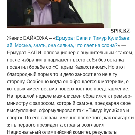
SPIK
.
KZ
.
Женис БАЙХОЖА – «
Ермурат Бапи и Тимур Кулибаев:
ай, Моська, знать, она сильна, что лает на слона?
» —
Ермурат БАПИ, оппозиционер с внушительным стажем,
после избрания в парламент всего себя без остатка
посвятил борьбе со «Старым Казахстаном». Но этот
благородный порыв то и дело заносит его не в ту
сторону. Особенно когда он обращается к материям, о
которых имеет весьма поверхностное представление.
На прошлой неделе мажилисмен обратился к премьер-
министру с запросом, который сам же, предваряя своё
выступление, сформулировал так: «Тимур Кулибаев и
спорт». По его словам, именно после того, как олигарх и
зять первого президента страны возглавил
Национальный олимпийский комитет, результаты