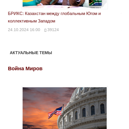
БРИКС: Казахстан между глобальным Югом и
Сан
коллективным Западом
каз
24.10.2024 16:00
39124
23.
АКТУАЛЬНЫЕ ТЕМЫ
Война Миров
Во