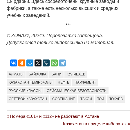
Сырдарьи. Здесь сосредоточены крупные заводы и
фабрики, а также есть несколько высших и средних
учебных заведений.
***
© ZONAkz, 2024
г
.
Перепечатка запрещена.
Допускается только гиперссылка на материал.
АЛМАТЫ
БАЙХОЖА
БАПИ
КУЛИБАЕВ
ҚАЗАҚСТАН ТЕМІР ЖОЛЫ
НЕФТЬ
ПАРЛАМЕНТ
РУССКИЕ КЛАССЫ
СЕЙСМИЧЕСКАЯ БЕЗОПАСНОСТЬ
СЕТЕВОЙ КАЗАХСТАН
СОВЕЩАНИЕ
ТАКСИ
ТОИ
ТОКАЕВ
Previous
Номера «101» и «112» не работают в Астане
Навигация
Post:
Next
Казахстан в прицеле кибератак
по