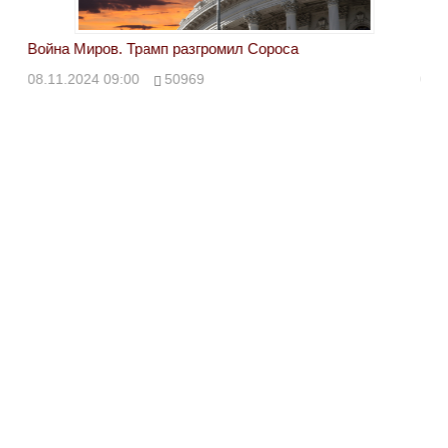
Война Миров. Трамп разгромил Сороса
Вой
08.11.2024 09:00
50969
08.