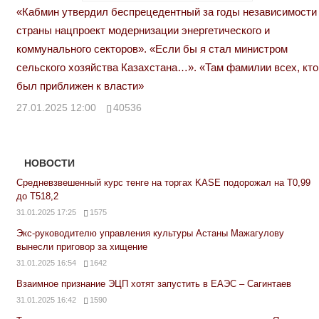
«Кабмин утвердил беспрецедентный за годы независимости
страны нацпроект модернизации энергетического и
коммунального секторов». «Если бы я стал министром
сельского хозяйства Казахстана…». «Там фамилии всех, кто
был приближен к власти»
27.01.2025 12:00
40536
НОВОСТИ
Средневзвешенный курс тенге на торгах KASE подорожал на Т0,99
до Т518,2
31.01.2025 17:25
1575
Экс-руководителю управления культуры Астаны Мажагулову
вынесли приговор за хищение
31.01.2025 16:54
1642
Взаимное признание ЭЦП хотят запустить в ЕАЭС – Сагинтаев
31.01.2025 16:42
1590