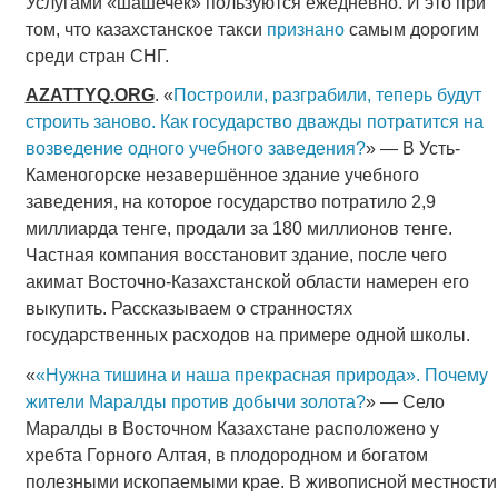
Услугами «шашечек» пользуются ежедневно. И это при
том, что казахстанское такси
признано
самым дорогим
среди стран СНГ.
AZATTYQ
.
ORG
. «
Построили, разграбили, теперь будут
строить заново. Как государство дважды потратится на
возведение одного учебного заведения?
» — В Усть-
Каменогорске незавершённое здание учебного
заведения, на которое государство потратило 2,9
миллиарда тенге, продали за 180 миллионов тенге.
Частная компания восстановит здание, после чего
акимат Восточно-Казахстанской области намерен его
выкупить. Рассказываем о странностях
государственных расходов на примере одной школы.
«
«Нужна тишина и наша прекрасная природа». Почему
жители Маралды против добычи золота?
» — Село
Маралды в Восточном Казахстане расположено у
хребта Горного Алтая, в плодородном и богатом
полезными ископаемыми крае. В живописной местности