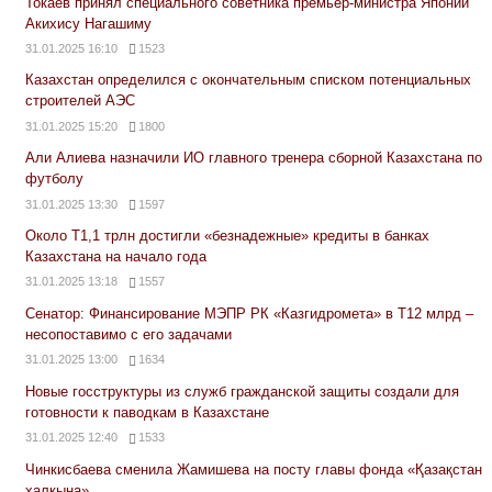
Токаев принял специального советника премьер-министра Японии
Акихису Нагашиму
31.01.2025 16:10
1523
Казахстан определился с окончательным списком потенциальных
строителей АЭС
31.01.2025 15:20
1800
Али Алиева назначили ИО главного тренера сборной Казахстана по
футболу
31.01.2025 13:30
1597
Около Т1,1 трлн достигли «безнадежные» кредиты в банках
Казахстана на начало года
31.01.2025 13:18
1557
Сенатор: Финансирование МЭПР РК «Казгидромета» в Т12 млрд –
несопоставимо с его задачами
31.01.2025 13:00
1634
Новые госструктуры из служб гражданской защиты создали для
готовности к паводкам в Казахстане
31.01.2025 12:40
1533
Чинкисбаева сменила Жамишева на посту главы фонда «Қазақстан
халқына»