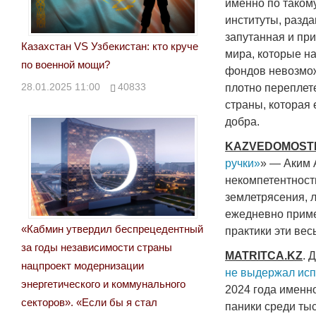
именно по таком
институты, разд
запутанная и при
Казахстан VS Узбекистан: кто круче
мира, которые н
по военной мощи?
фондов невозмож
28.01.2025 11:00
40833
плотно переплет
страны, которая
добра.
KAZVEDOMOST
ручки»
» — Аким 
некомпетентност
землетрясения, 
ежедневно приме
«Кабмин утвердил беспрецедентный
практики эти ве
за годы независимости страны
MATRITCA
.
KZ
. 
нацпроект модернизации
не выдержал ис
энергетического и коммунального
2024 года именн
секторов». «Если бы я стал
паники среди ты