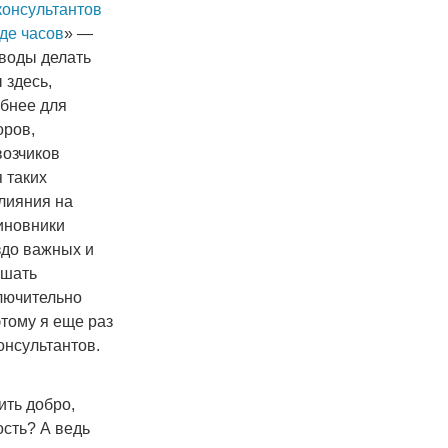
консультантов
де часов
» —
воды делать
 здесь,
обнее для
оров,
возчиков
 таких
лияния на
чиновники
здо важных и
ешать
лючительно
тому я еще раз
онсультантов.
ить добро,
ость? А ведь