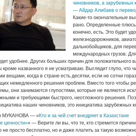
чиновников, а зарубежных 
— Айдар Алибаев о перево
Какие-то окончательные вы
рано. Определенные плюсы
конечно, есть. Это будет уд
железнодорожников, авиат
дальнобойщиков, для пере
международных грузов. Для
удет удобнее. Других больших причин для положительного в
 кроме названного я не усматриваю. Выглядит глупо, что 
и вещами, когда в стране есть десятки, если не сотни гора
щих немедленного решения проблем. Вместо того чтобы р
мы, они занимаются глупостями, которые не являются иск
ажными и требующими быстрого, неотложного решения. Поэ
инициатива наших чиновников, это инициатива зарубежных к
ар МУКАНОВА — «
Кто и за чей счет внедряет в Казахстане
е ценности»
» — Верите ли вы, что те, кто стремится причин
о не просто бесплатно, но и даже платить за такую возможн