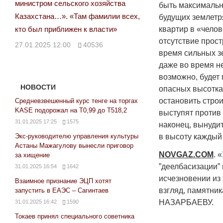
министром сельского хозяйства
быть максимальн
Казахстана…». «Там фамилии всех,
будущих землетр
кто был приближен к власти»
квартир в «чело
отсутствие прос
27.01.2025 12:00
40536
время сильных з
даже во время н
возможно, будет 
НОВОСТИ
опасных высотках
остановить строи
Средневзвешенный курс тенге на торгах
KASE подорожал на Т0,99 до Т518,2
выступят против 
31.01.2025 17:25
1575
наконец, вынудит
Экс-руководителю управления культуры
в высоту каждый
Астаны Мажагулову вынесли приговор
NOVGAZ
.
COM
. «
за хищение
”деелбасизации” 
31.01.2025 16:54
1642
исчезновении из
Взаимное признание ЭЦП хотят
взгляд, памятни
запустить в ЕАЭС – Сагинтаев
НАЗАРБАЕВУ.
31.01.2025 16:42
1590
Токаев принял специального советника