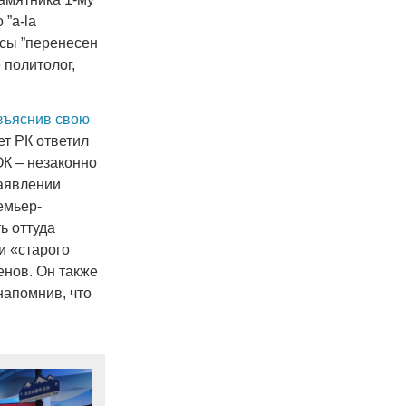
 ”a-la
асы ”перенесен
 политолог,
азъяснив свою
т РК ответил
ОК – незаконно
заявлении
емьер-
ь оттуда
и «старого
енов. Он также
напомнив, что