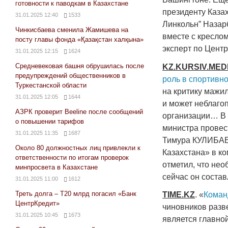
готовности к паводкам в Казахстане
президенту Казах
31.01.2025 12:40
1533
Линкольн” Назарб
Чинкисбаева сменила Жамишева на
вместе с креслом
посту главы фонда «Қазақстан халқына»
эксперт по Цент
31.01.2025 12:15
1624
Средневековая башня обрушилась после
KZ
.
KURSIV
.
MED
предупреждений общественников в
роль в спортивн
Туркестанской области
на критику мажил
31.01.2025 12:05
1644
и может неблагоп
АЗРК проверит Beeline после сообщений
организации… В
о повышении тарифов
министра провес
31.01.2025 11:35
1687
Тимура КУЛИБАЕВ
Около 80 должностных лиц привлекли к
Казахстана» в к
ответственности по итогам проверок
отметил, что нео
минпросвета в Казахстане
сейчас он составл
31.01.2025 11:00
1612
Треть долга – Т20 млрд погасил «Банк
TIME
.
KZ
. «
Коман
ЦентрКредит»
чиновников разв
31.01.2025 10:45
1673
является главно