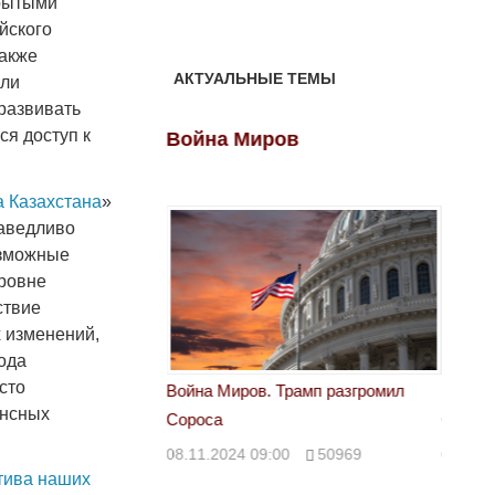
крытыми
йского
также
АКТУАЛЬНЫЕ ТЕМЫ
или
развивать
я доступ к
ов
Война Миров
Войн
а Казахстана
»
раведливо
озможные
уровне
ствие
 изменений,
года
сто
 Трамп разгромил
Война Миров. Трамп разгромил
Война 
ансных
Сороса
Сорос
00
50969
08.11.2024 09:00
50969
08.11.
тива наших