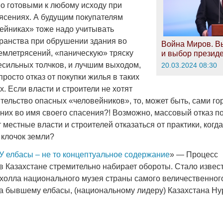
о готовыми к любому исходу при
ясениях. А будущим покупателям
вейниках» тоже надо учитывать
транства при обрушении здания во
Война Миров. В
емлетрясений, «паническую» тряску
и выбор презид
есильных толчков, и лучшим выходом,
20.03.2024 08:30
просто отказ от покупки жилья в таких
. Если власти и строители не хотят
тельство опасных «человейников», то, может быть, сами г
них во имя своего спасения?! Возможно, массовый отказ п
 местные власти и строителей отказаться от практики, когд
 клочок земли?
У елбасы – не то концептуальное содержание
» — Процесс
в Казахстане стремительно набирает обороты. Стало извес
 холла национального музея страны самого величественного
ка бывшему елбасы, (национальному лидеру) Казахстана Ну