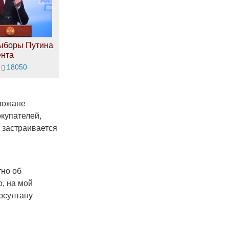
ыборы Путина
ента
18050
орожане
окупателей,
а застраивается
тно об
, на мой
рсултану