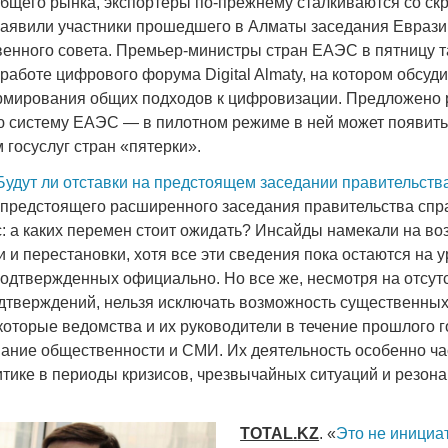
бщего рынка, экспортеры по-прежнему сталкиваются со с
заявили участники прошедшего в Алматы заседания Еврази
енного совета. Премьер-министры стран ЕАЭС в пятницу 
работе цифрового форума Digital Almaty, на котором обсуд
мирования общих подходов к цифровизации. Предложено 
систему ЕАЭС — в пилотном режиме в ней может появитьс
Война Мир
госуслуг стран «пятерки».
Будут ли отставки на предстоящем заседании правительств
предстоящего расширенного заседания правительства сп
с: а каких перемен стоит ожидать? Инсайды намекали на в
 и перестановки, хотя все эти сведения пока остаются на 
подтвержденных официально. Но все же, несмотря на отсут
тверждений, нельзя исключать возможность существенных
которые ведомства и их руководители в течение прошлого 
ание общественности и СМИ. Их деятельность особенно ча
Война Миров.
итике в периоды кризисов, чрезвычайных ситуаций и резон
Сороса
08.11.2024 09:
TOTAL
.
KZ
. «
Это не инициа