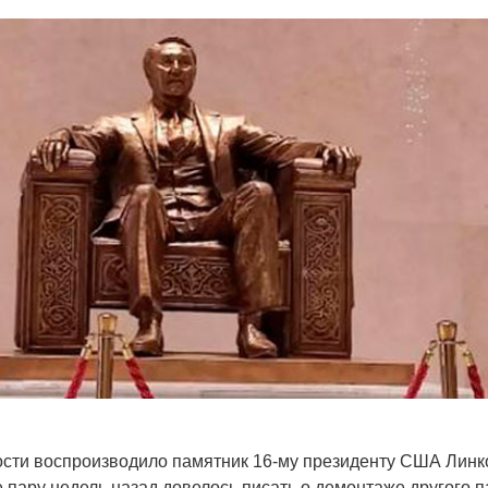
ости воспроизводило памятник 16-му президенту США Линк
 пару недель назад довелось писать о демонтаже другого п