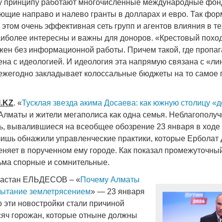
у принципу работают многочисленные международные фон
ающие направо и налево гранты в долларах и евро. Так фо
 этом очень эффективная сеть групп и агентов влияния в т
аиболее интересны и важны для доноров. «Крестовый похо
ен без информационной работы. Причем такой, где пропаг
ена с идеологией. И идеология эта напрямую связана с «ли
 ежегодно закладывает колоссальные бюджеты на то самое
I
.
KZ
. «
Тусклая звезда акима Досаева: как южную столицу «д
Алматы и жители мегаполиса как одна семья. Неблагополуч
ь, вывалившиеся на всеобщее обозрение 23 января в ходе
лишь обнажили управленческие практики, которые Ербола
няет в порученном ему городе. Как показал промежуточный
сьма спорные и сомнительные.
Дастан ЕЛЬДЕСОВ – «
Почему Алматы
пытание землетрясением
» — 23 января
о эти новостройки стали причиной
сяч горожан, которые отныне должны