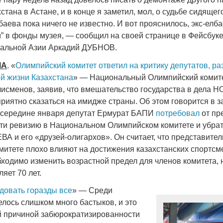
стана в Астане, и в конце я заметил, мол, о судьбе сидящего
аева пока ничего не известно. И вот прояснилось, экс-елб
” в фонды музея, — сообщил на своей странице в Фейсбуке
ральной Азии Аркадий ДУБНОВ.
IA
. «
Олимпийский комитет ответил на критику депутатов, р
ой жизни Казахстана
» — Национальный Олимпийский комите
исменов, заявив, что вмешательство государства в дела Н
риятно сказаться на имидже страны. Об этом говорится в 
 середине января депутат Ермурат БАПИ
потребовал
от пр
ти ревизию в Национальном Олимпийском комитете и убрат
А и его «друзей-олигархов». Он считает, что представител
омитете плохо влияют на достижения казахстанских спортсм
бходимо изменить возрастной предел для членов комитета, 
яет 70 лет.
довать горазды все
» — Среди
елось слишком много бастыков, и это
й причиной забюрократизированности