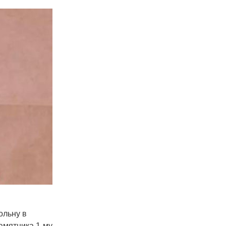
ольну в
амятника 1-му