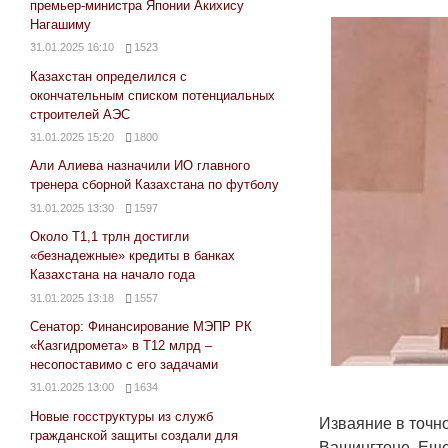
премьер-министра Японии Акихису
Нагашиму
31.01.2025 16:10
1523
Казахстан определился с
окончательным списком потенциальных
строителей АЭС
31.01.2025 15:20
1800
Али Алиева назначили ИО главного
тренера сборной Казахстана по футболу
31.01.2025 13:30
1597
Около Т1,1 трлн достигли
«безнадежные» кредиты в банках
Казахстана на начало года
31.01.2025 13:18
1557
Сенатор: Финансирование МЭПР РК
«Казгидромета» в Т12 млрд –
несопоставимо с его задачами
31.01.2025 13:00
1634
Новые госструктуры из служб
Изваяние в точн
гражданской защиты создали для
Вашингтоне. Еще