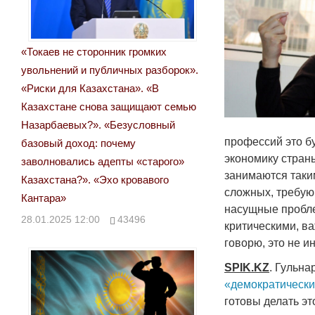
«Токаев не сторонник громких
увольнений и публичных разборок».
«Риски для Казахстана». «В
Казахстане снова защищают семью
Назарбаевых?». «Безусловный
профессий это б
базовый доход: почему
экономику страны
заволновались адепты «старого»
занимаются таким
Казахстана?». «Эхо кровавого
сложных, требую
Кантара»
насущные пробле
28.01.2025 12:00
43496
критическими, в
говорю, это не 
SPIK
.
KZ
. Гульн
«демократически
готовы делать эт