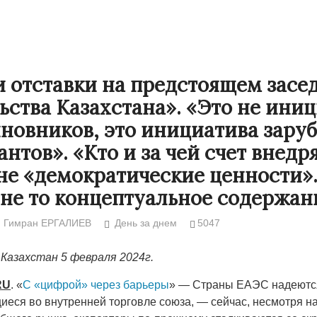
и отставки на предстоящем засе
ьства Казахстана». «Это не ини
новников, это инициатива зару
нтов». «Кто и за чей счет внедря
не «демократические ценности».
 не то концептуальное содержан
Народ выбрал свет
Странная заб
Гимран ЕРГАЛИЕВ
День за днем
5047
Дарига не ждё
17.10.2024 17:00
29972
Казахстан 5 февраля 2024г.
Авиакомпании
мошенниками
RU
. «
С «цифрой» через барьеры
» — Страны ЕАЭС надеютс
30.10.2024 14:
иеся во внутренней торговле союза, — сейчас, несмотря н