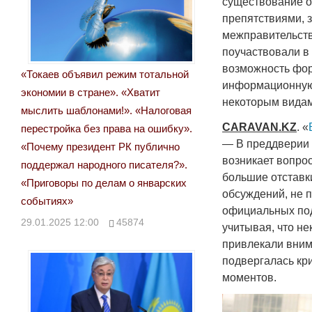
существование о
препятствиями, 
межправительств
поучаствовали в 
возможность фор
«Токаев объявил режим тотальной
информационную 
экономии в стране». «Хватит
некоторым видам 
мыслить шаблонами!». «Налоговая
CARAVAN
.
KZ
. «
перестройка без права на ошибку».
— В преддверии 
«Почему президент РК публично
возникает вопро
поддержал народного писателя?».
большие отставки
«Приговоры по делам о январских
обсуждений, не 
событиях»
официальных под
29.01.2025 12:00
45874
учитывая, что не
привлекали вним
подвергалась кр
моментов.