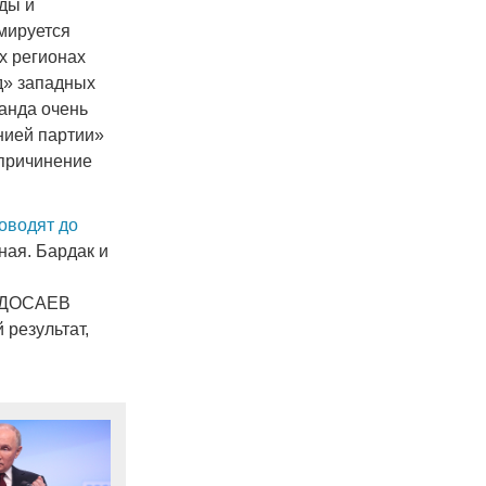
ды и
рмируется
ех регионах
д» западных
анда очень
нией партии»
 причинение
оводят до
ная. Бардак и
т ДОСАЕВ
 результат,