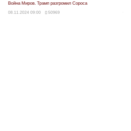
Война Миров. Трамп разгромил Сороса
Вой
08.11.2024 09:00
50969
08.