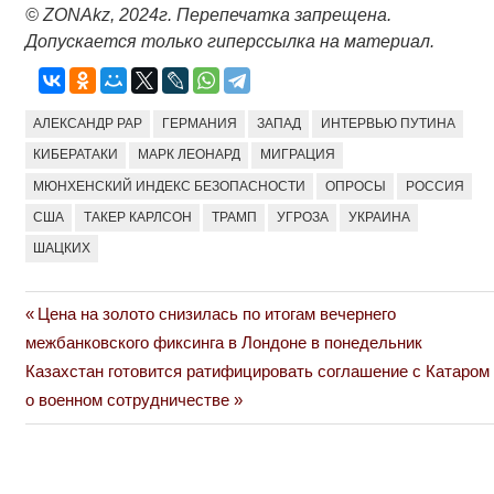
© ZONAkz, 2024г. Перепечатка запрещена.
Допускается только гиперссылка на материал.
АЛЕКСАНДР РАР
ГЕРМАНИЯ
ЗАПАД
ИНТЕРВЬЮ ПУТИНА
КИБЕРАТАКИ
МАРК ЛЕОНАРД
МИГРАЦИЯ
МЮНХЕНСКИЙ ИНДЕКС БЕЗОПАСНОСТИ
ОПРОСЫ
РОССИЯ
США
ТАКЕР КАРЛСОН
ТРАМП
УГРОЗА
УКРАИНА
ШАЦКИХ
Previous
Цена на золото снизилась по итогам вечернего
Навигация
Post:
межбанковского фиксинга в Лондоне в понедельник
по
Next
Казахстан готовится ратифицировать соглашение с Катаром
Post:
о военном сотрудничестве
записям