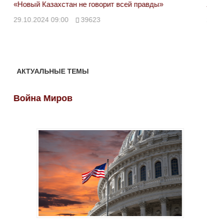
«Новый Казахстан не говорит всей правды»
Лон
ми
29.10.2024 09:00
39623
28.
АКТУАЛЬНЫЕ ТЕМЫ
Война Миров
Во