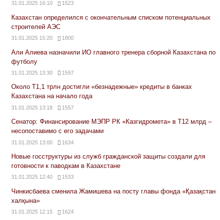
31.01.2025 16:10
1523
Казахстан определился с окончательным списком потенциальных
строителей АЭС
31.01.2025 15:20
1800
Али Алиева назначили ИО главного тренера сборной Казахстана по
футболу
31.01.2025 13:30
1597
Около Т1,1 трлн достигли «безнадежные» кредиты в банках
Казахстана на начало года
31.01.2025 13:18
1557
Сенатор: Финансирование МЭПР РК «Казгидромета» в Т12 млрд –
несопоставимо с его задачами
31.01.2025 13:00
1634
Новые госструктуры из служб гражданской защиты создали для
готовности к паводкам в Казахстане
31.01.2025 12:40
1533
Чинкисбаева сменила Жамишева на посту главы фонда «Қазақстан
халқына»
31.01.2025 12:15
1624