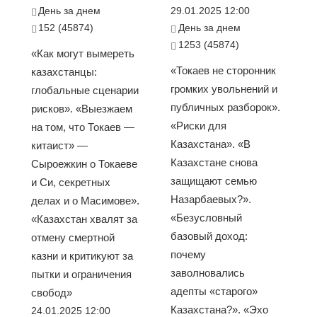
День за днем
29.01.2025 12:00
152 (45874)
День за днем
1253 (45874)
«Как могут вымереть
«Токаев не сторонник
казахстанцы:
громких увольнений и
глобальные сценарии
публичных разборок».
рисков». «Выезжаем
«Риски для
на том, что Токаев —
Казахстана». «В
китаист» —
Казахстане снова
Сыроежкин о Токаеве
защищают семью
и Си, секретных
Назарбаевых?».
делах и о Масимове».
«Безусловный
«Казахстан хвалят за
базовый доход:
отмену смертной
почему
казни и критикуют за
заволновались
пытки и ограничения
адепты «старого»
свобод»
Казахстана?». «Эхо
24.01.2025 12:00