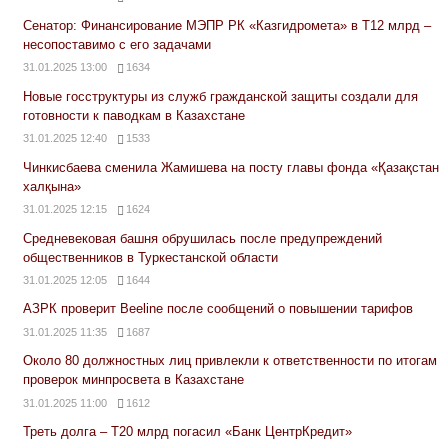
Сенатор: Финансирование МЭПР РК «Казгидромета» в Т12 млрд –
несопоставимо с его задачами
31.01.2025 13:00
1634
Новые госструктуры из служб гражданской защиты создали для
готовности к паводкам в Казахстане
31.01.2025 12:40
1533
Чинкисбаева сменила Жамишева на посту главы фонда «Қазақстан
халқына»
31.01.2025 12:15
1624
Средневековая башня обрушилась после предупреждений
общественников в Туркестанской области
31.01.2025 12:05
1644
АЗРК проверит Beeline после сообщений о повышении тарифов
31.01.2025 11:35
1687
Около 80 должностных лиц привлекли к ответственности по итогам
проверок минпросвета в Казахстане
31.01.2025 11:00
1612
Треть долга – Т20 млрд погасил «Банк ЦентрКредит»