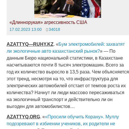
«Длиннорукая» агрессивность США
17.02.2023 13:00
34018
AZATTYQ
—
RUHY
.
KZ
. «
Бум электромобилей: захватят
ли экологичные авто казахстанский рынок?
» — По
данным Бюро национальной статистики, в Казахстане
насчитываются почти 8 тысяч электромашин. Всего за
год их количество выросло в 13,5 раза. Чем объясняется
этот тренд, несмотря на то, что инфраструктура для
электрических автомобилей отстает от темпов роста их
количества? Начнут ли люди массово пересаживаться
на экологичный транспорт и действительно ли он
выгоден для автомобилистов…
AZATTYQ
.
ORG
. «
«Просили обучить Корану». Муллу
подозревают в избиении учеников, их родители не