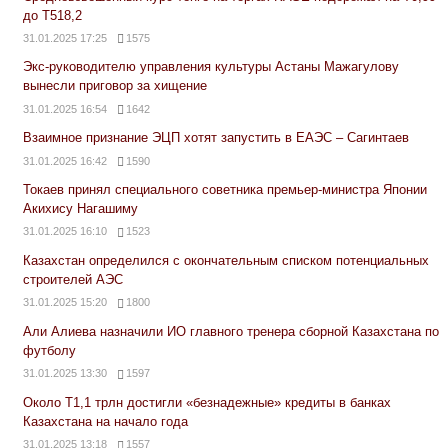
до Т518,2
31.01.2025 17:25
1575
Экс-руководителю управления культуры Астаны Мажагулову
вынесли приговор за хищение
31.01.2025 16:54
1642
Взаимное признание ЭЦП хотят запустить в ЕАЭС – Сагинтаев
31.01.2025 16:42
1590
Токаев принял специального советника премьер-министра Японии
Акихису Нагашиму
31.01.2025 16:10
1523
Казахстан определился с окончательным списком потенциальных
строителей АЭС
31.01.2025 15:20
1800
Али Алиева назначили ИО главного тренера сборной Казахстана по
футболу
31.01.2025 13:30
1597
Около Т1,1 трлн достигли «безнадежные» кредиты в банках
Казахстана на начало года
31.01.2025 13:18
1557