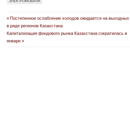
ЭЛЕКТРОМОБИЛИ
Previous
Постепенное ослабление холодов ожидается на выходных
Навигация
Post:
в ряде регионов Казахстана
по
Next
Капитализация фондового рынка Казахстана сократилась в
Post:
январе
записям