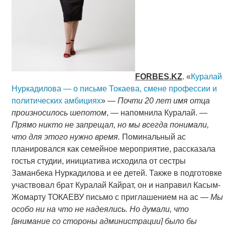
FORBES
.
KZ
. «
Куралай
Нуркадилова — о письме Токаева, смене профессии и
политических амбициях
» —
Почти 20 лет имя отца
произносилось шепотом
, — напомнила Куралай. —
Прямо никто не запрещал, но мы всегда понимали,
что для этого нужно время.
Поминальный ас
планировался как семейное мероприятие, рассказала
гостья студии, инициатива исходила от сестры
Заманбека Нуркадилова и ее детей. Также в подготовке
участвовал брат Куралай Кайрат, он и направил Касым-
Жомарту ТОКАЕВУ письмо с приглашением на ас —
Мы
особо ни на что не надеялись. Но думали, что
[внимание со стороны администрации] было бы