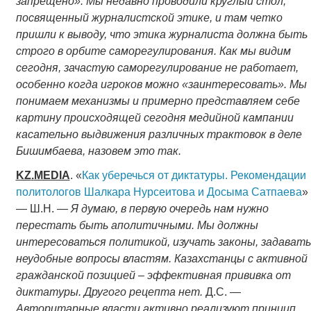
запрещено». Мы недавно проводили круглый стол,
посвященный журналистской этике, и там четко
пришли к выводу, что этика журналиста должна быть
строго в орбите саморегулирования. Как мы видим
сегодня, зачастую саморегулирование не работает,
особенно когда игроков можно «заинтересовать». Мы
понимаем механизмы и примерно представляем себе
картину происходящей сегодня медийной кампании
касательно выдвижения различных трактовок в деле
Бишимбаева, назовем это так.
KZ
.
MEDIA
. «
Как уберечься от диктатуры. Рекомендации
политологов Шалкара Нурсеитова и Досыма Сатпаева
»
— Ш.Н. —
Я думаю, в первую очередь нам нужно
перестать быть аполитичными. Мы должны
интересоваться политикой, изучать законы, задавать
неудобные вопросы властям. Казахстанцы с активной
гражданской позицией – эффективная прививка от
диктатуры. Другого рецепта нет.
Д.С. —
Авторитарные власти активно реализуют принцип