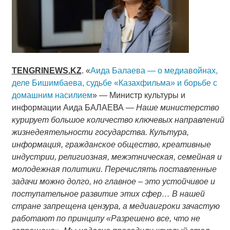
TENGRINEWS
.
KZ
. «
Аида Балаева — о медиавойнах,
деле Бишимбаева, судьбе «Казахфильма» и борьбе с
домашним насилием
» — Министр культуры и
информации Аида БАЛАЕВА —
Наше министерство
курирует большое количество ключевых направлений
жизнедеятельности государства. Культура,
информация, гражданское общество, креативные
индустрии, религиозная, межэтническая, семейная и
молодежная политики. Перечислять поставленные
задачи можно долго, но главное – это устойчивое и
поступательное развитие этих сфер… В нашей
стране запрещена цензура, а медиаигроки зачастую
работают по принципу «Разрешено все, что не