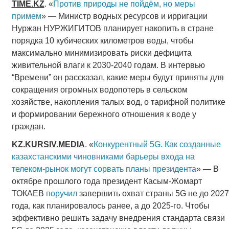
TIME
.
KZ
. «
Против природы не пойдём, но меры
примем
» — Министр водных ресурсов и ирригации
Нуржан НУРЖИГИТОВ планирует накопить в стране
порядка 10 кубических километров воды, чтобы
максимально минимизировать риски дефицита
живительной влаги к 2030-2040 годам. В интервью
“Времени” он рассказал, какие меры будут приняты для
сокращения огромных водопотерь в сельском
хозяйстве, накопления талых вод, о тарифной политике
и формировании бережного отношения к воде у
граждан.
KZ
.
KURSIV
.
MEDIA
. «
Конкурентный 5G. Как созданные
казахстанскими чиновниками барьеры входа на
телеком-рынок могут сорвать планы президента
» — В
октябре прошлого года президент Касым-Жомарт
ТОКАЕВ
поручил
завершить охват страны 5G не до 2027
года, как планировалось ранее, а до 2025-го. Чтобы
эффективно решить задачу внедрения стандарта связи