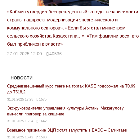
«Кабмин утвердил беспрецедентный за годы независимости
страны нацпроект модернизации энергетического и
коммунального секторов». «Если бы я стал министром
сельского хозяйства Казахстана…». «Там фамилии всех, кто
был приближен к власти»
27.01.2025 12:00
40536
НОВОСТИ
Средневзвешенный курс тенге на торгах KASE подорожал на Т0,99
до Т518,2
31.01.2025 17:25
1575
Экс-руководителю управления культуры Астаны Мажагулову
вынесли приговор за хищение
31.01.2025 16:54
1642
Взаимное признание ЭЦП хотят запустить в ЕАЭС – Сагинтаев
31.01.2025 16:42
1590