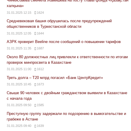
Чинкисбаева сменила Жамишева на посту главы фонда «Қазақстан
халқына»
31.01.2025 12:15
1624
Средневековая башня обрушилась после предупреждений
общественников в Туркестанской области
31.01.2025 12:05
1644
АЗРК проверит Beeline после сообщений о повышении тарифов
31.01.2025 11:35
1687
Около 80 должностных лиц привлекли к ответственности по итогам
проверок минпросвета в Казахстане
31.01.2025 11:00
1612
Треть долга – Т20 млрд погасил «Банк ЦентрКредит»
31.01.2025 10:45
1673
Свыше 90 человек с двойным гражданством выявили в Казахстане
с начала года
31.01.2025 09:50
1585
Преступную группу задержали по подозрению в вымогательстве и
грабеже в Астане
31.01.2025 09:40
1639