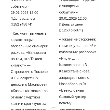
о январских
событиях»
событиях»
29.01.2025 12:00
День за днем
29.01.2025 12:00
152 (45874)
День за днем
1253 (45874)
«Как могут вымереть
«Токаев не сторонник
казахстанцы:
громких увольнений и
глобальные сценарии
публичных разборок».
рисков». «Выезжаем
«Риски для
на том, что Токаев —
Казахстана». «В
китаист» —
Казахстане снова
Сыроежкин о Токаеве
защищают семью
и Си, секретных
Назарбаевых?».
делах и о Масимове».
«Безусловный
«Казахстан хвалят за
базовый доход:
отмену смертной
почему
казни и критикуют за
заволновались
пытки и ограничения