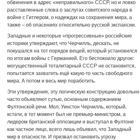
обвинения в адрес «неправильного» СССР, но и ловко
расставленные слова о заслугах советского народа в
войне с Гитлером, о надеждах на сохранения мира, а
также – об опасениях относительно русской экспансии.
Западные и некоторые «прогрессивные» российские
историки утверждают, что Черчилль, дескать, не
покушался на тот порядок вещей, который установился
по итогам войны с Германией. Его беспокоило другое:
могущественный тоталитарный СССР не остановится,
попытается захватить ещё какую-то часть свободного
мира. А потом и весь мир поработить.
Эти утверждения, эту логическую конструкцию довольно
часто объявляют сутью, основным содержанием
Фултонской речи. Мол, Уинстон Черчилль, который,
кстати, в тот момент был не премьер-министром, а
лидером британской оппозиции и выступал в Фултоне
как частное лицо, всего лишь объявил, что Западный
мир в опасности. И призвал остановить угрозу.