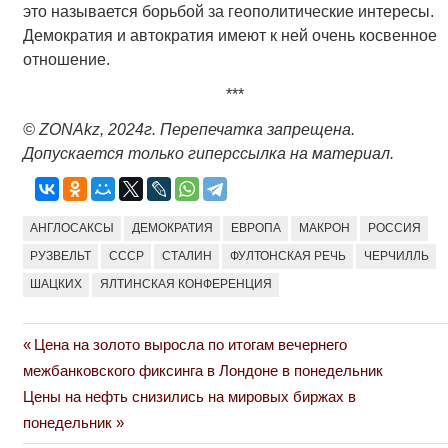
это называется борьбой за геополитические интересы.
Демократия и автократия имеют к ней очень косвенное
отношение.
***
© ZONAkz, 2024г. Перепечатка запрещена.
Допускается только гиперссылка на материал.
АНГЛОСАКСЫ
ДЕМОКРАТИЯ
ЕВРОПА
МАКРОН
РОССИЯ
РУЗВЕЛЬТ
СССР
СТАЛИН
ФУЛТОНСКАЯ РЕЧЬ
ЧЕРЧИЛЛЬ
ШАЦКИХ
ЯЛТИНСКАЯ КОНФЕРЕНЦИЯ
Previous
Цена на золото выросла по итогам вечернего
Навигация
Post:
межбанковского фиксинга в Лондоне в понедельник
по
Next
Цены на нефть снизились на мировых биржах в
Post:
понедельник
записям