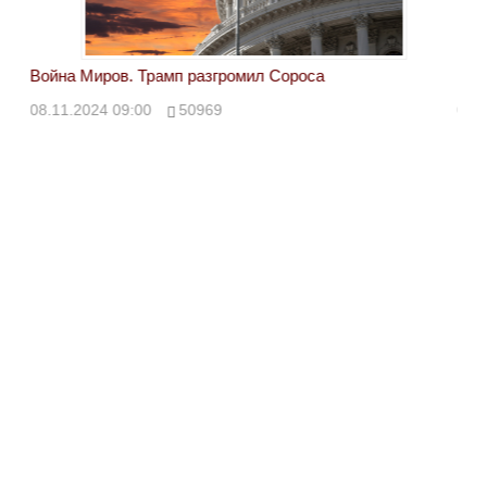
Война Миров. Трамп разгромил Сороса
Вой
08.11.2024 09:00
50969
08.