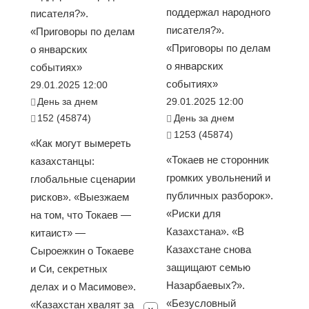
поддержал народного
писателя?».
писателя?».
«Приговоры по делам
«Приговоры по делам
о январских
о январских
событиях»
событиях»
29.01.2025 12:00
День за днем
29.01.2025 12:00
152 (45874)
День за днем
1253 (45874)
«Как могут вымереть
«Токаев не сторонник
казахстанцы:
громких увольнений и
глобальные сценарии
публичных разборок».
рисков». «Выезжаем
«Риски для
на том, что Токаев —
Казахстана». «В
китаист» —
Казахстане снова
Сыроежкин о Токаеве
защищают семью
и Си, секретных
Назарбаевых?».
делах и о Масимове».
«Безусловный
«Казахстан хвалят за