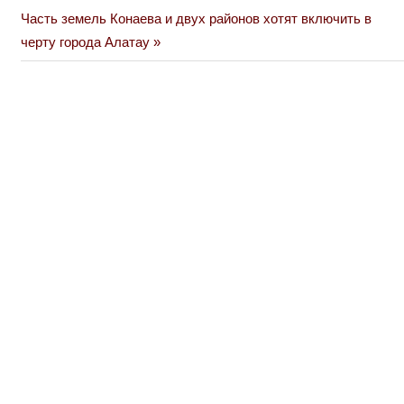
по
Next
Часть земель Конаева и двух районов хотят включить в
Post:
черту города Алатау
записям