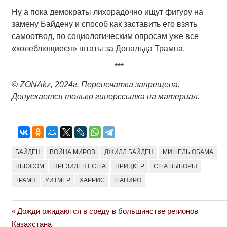
Ну а пока демократы лихорадочно ищут фигуру на
замену Байдену и способ как заставить его взять
самоотвод, по социологическим опросам уже все
«колеблющиеся» штаты за Дональда Трампа.
***
© ZONAkz, 2024г. Перепечатка запрещена.
Допускается только гиперссылка на материал.
БАЙДЕН
ВОЙНА МИРОВ
ДЖИЛЛ БАЙДЕН
МИШЕЛЬ ОБАМА
НЬЮСОМ
ПРЕЗИДЕНТ США
ПРИЦКЕР
США ВЫБОРЫ
ТРАМП
УИТМЕР
ХАРРИС
ШАПИРО
Previous
Дожди ожидаются в среду в большинстве регионов
Навигация
Post:
Казахстана