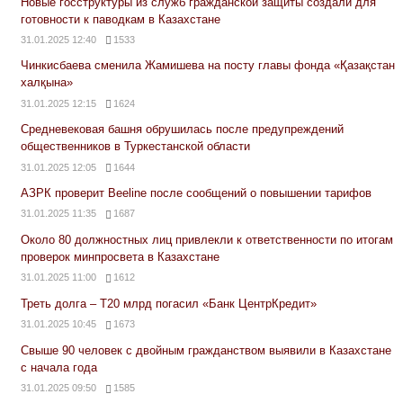
Новые госструктуры из служб гражданской защиты создали для
готовности к паводкам в Казахстане
31.01.2025 12:40
1533
Чинкисбаева сменила Жамишева на посту главы фонда «Қазақстан
халқына»
31.01.2025 12:15
1624
Средневековая башня обрушилась после предупреждений
общественников в Туркестанской области
31.01.2025 12:05
1644
АЗРК проверит Beeline после сообщений о повышении тарифов
31.01.2025 11:35
1687
Около 80 должностных лиц привлекли к ответственности по итогам
проверок минпросвета в Казахстане
31.01.2025 11:00
1612
Треть долга – Т20 млрд погасил «Банк ЦентрКредит»
31.01.2025 10:45
1673
Свыше 90 человек с двойным гражданством выявили в Казахстане
с начала года
31.01.2025 09:50
1585