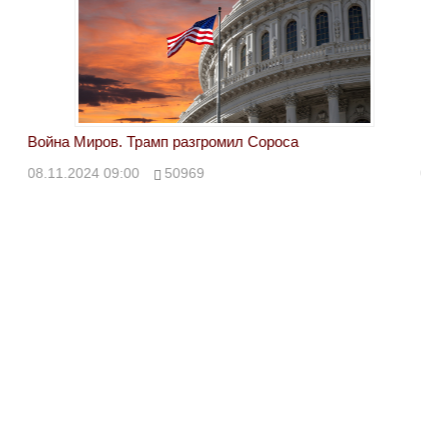
Война Миров. Трамп разгромил Сороса
Вой
08.11.2024 09:00
50969
08.