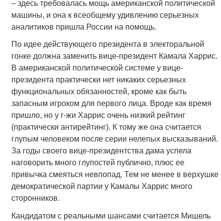
– здесь требовалась мощь американской политической
машины, и она к всеобщему удивлению серьезных
аналитиков пришла России на помощь.
По идее действующего президента в электоральной
гонке должна заменить вице-президент Камала Харрис.
В американской политической системе у вице-
президента практически нет никаких серьезных
функциональных обязанностей, кроме как быть
запасным игроком для первого лица. Вроде как время
пришло, но у г-жи Харрис очень низкий рейтинг
(практически антирейтинг). К тому же она считается
глупым человеком после серии нелепых высказываний.
За годы своего вице-президентства дама успела
наговорить много глупостей публично, плюс ее
привычка смеяться невпопад. Тем не менее в верхушке
демократической партии у Камалы Харрис много
сторонников.
Кандидатом с реальными шансами считается Мишель