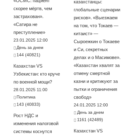
«ОСМС: пациент
казахстанцы:
скорее мёртв, чем
глобальные сценарии
застрахован».
рисков». «Выезжаем
«Сатира не
на том, что Токаев —
преступление»
китаист» —
23.01.2025 12:00
Сыроежкин о Токаеве
День за днем
и Си, секретных
144 (40821)
делах и о Масимове».
«Казахстан хвалят за
Казахстан VS
отмену смертной
Узбекистан: кто круче
казни и критикуют за
по военной мощи?
пытки и ограничения
28.01.2025 11:00
Политика
свобод»
143 (40833)
24.01.2025 12:00
День за днем
Рост НДС и
1161 (42489)
изменения налоговой
Казахстан VS
системы коснутся