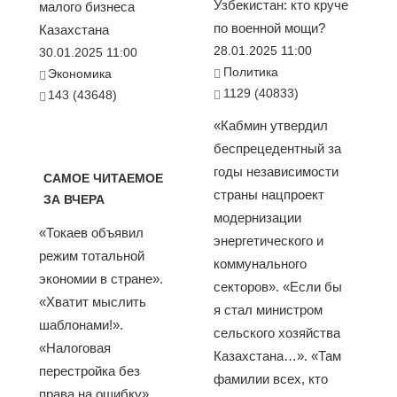
Узбекистан: кто круче
малого бизнеса
по военной мощи?
Казахстана
28.01.2025 11:00
30.01.2025 11:00
Политика
Экономика
1129 (40833)
143 (43648)
«Кабмин утвердил
беспрецедентный за
годы независимости
САМОЕ ЧИТАЕМОЕ
страны нацпроект
ЗА ВЧЕРА
модернизации
«Токаев объявил
энергетического и
режим тотальной
коммунального
экономии в стране».
секторов». «Если бы
«Хватит мыслить
я стал министром
шаблонами!».
сельского хозяйства
«Налоговая
Казахстана…». «Там
перестройка без
фамилии всех, кто
права на ошибку».