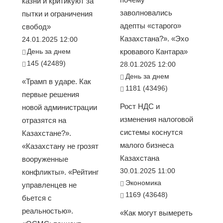
казни и критикуют за
заволновались
пытки и ограничения
адепты «старого»
свобод»
Казахстана?». «Эхо
24.01.2025 12:00
День за днем
кровавого Кантара»
145 (42489)
28.01.2025 12:00
День за днем
«Трамп в ударе. Как
1181 (43496)
первые решения
Рост НДС и
новой администрации
изменения налоговой
отразятся на
системы коснутся
Казахстане?».
малого бизнеса
«Казахстану не грозят
Казахстана
вооруженные
30.01.2025 11:00
конфликты». «Рейтинг
Экономика
управленцев не
1169 (43648)
бьется с
реальностью».
«Как могут вымереть