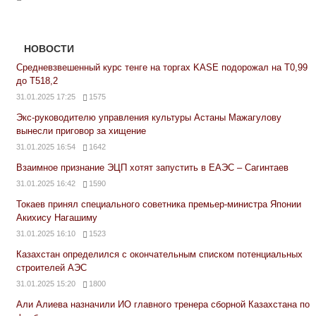
НОВОСТИ
Средневзвешенный курс тенге на торгах KASE подорожал на Т0,99
до Т518,2
31.01.2025 17:25
1575
Экс-руководителю управления культуры Астаны Мажагулову
вынесли приговор за хищение
31.01.2025 16:54
1642
Взаимное признание ЭЦП хотят запустить в ЕАЭС – Сагинтаев
31.01.2025 16:42
1590
Токаев принял специального советника премьер-министра Японии
Акихису Нагашиму
31.01.2025 16:10
1523
Казахстан определился с окончательным списком потенциальных
строителей АЭС
31.01.2025 15:20
1800
Али Алиева назначили ИО главного тренера сборной Казахстана по