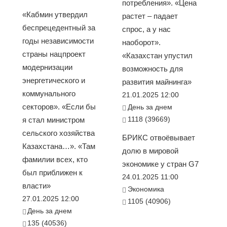
потребления». «Цена
«Кабмин утвердил
растет – падает
беспрецедентный за
спрос, а у нас
годы независимости
наоборот».
страны нацпроект
«Казахстан упустил
модернизации
возможность для
энергетического и
развития майнинга»
коммунального
21.01.2025 12:00
секторов». «Если бы
День за днем
1118 (39669)
я стал министром
сельского хозяйства
БРИКС отвоёвывает
Казахстана…». «Там
долю в мировой
фамилии всех, кто
экономике у стран G7
был приближен к
24.01.2025 11:00
власти»
Экономика
27.01.2025 12:00
1105 (40906)
День за днем
135 (40536)