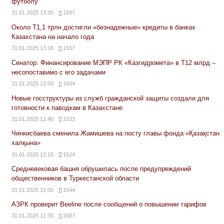
футболу
31.01.2025 13:30
1597
Около Т1,1 трлн достигли «безнадежные» кредиты в банках
Казахстана на начало года
31.01.2025 13:18
1557
Сенатор: Финансирование МЭПР РК «Казгидромета» в Т12 млрд –
несопоставимо с его задачами
31.01.2025 13:00
1634
Новые госструктуры из служб гражданской защиты создали для
готовности к паводкам в Казахстане
31.01.2025 12:40
1533
Чинкисбаева сменила Жамишева на посту главы фонда «Қазақстан
халқына»
31.01.2025 12:15
1624
Средневековая башня обрушилась после предупреждений
общественников в Туркестанской области
31.01.2025 12:05
1644
АЗРК проверит Beeline после сообщений о повышении тарифов
31.01.2025 11:35
1687