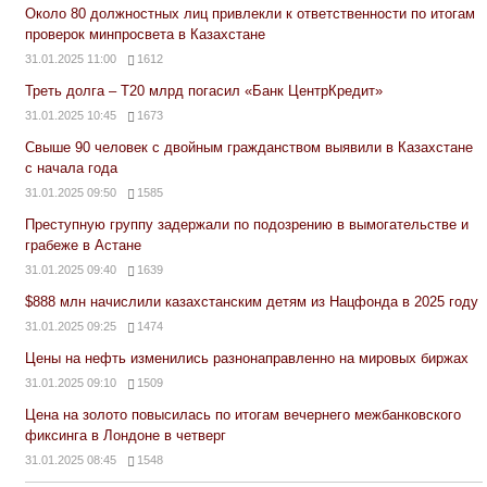
Около 80 должностных лиц привлекли к ответственности по итогам
проверок минпросвета в Казахстане
31.01.2025 11:00
1612
Треть долга – Т20 млрд погасил «Банк ЦентрКредит»
31.01.2025 10:45
1673
Свыше 90 человек с двойным гражданством выявили в Казахстане
с начала года
31.01.2025 09:50
1585
Преступную группу задержали по подозрению в вымогательстве и
грабеже в Астане
31.01.2025 09:40
1639
$888 млн начислили казахстанским детям из Нацфонда в 2025 году
31.01.2025 09:25
1474
Цены на нефть изменились разнонаправленно на мировых биржах
31.01.2025 09:10
1509
Цена на золото повысилась по итогам вечернего межбанковского
фиксинга в Лондоне в четверг
31.01.2025 08:45
1548