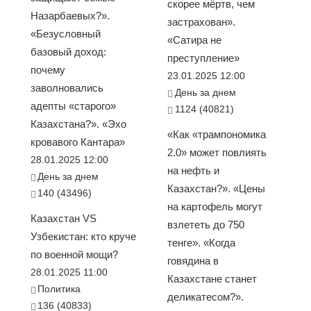
скорее мёртв, чем
Назарбаевых?».
застрахован».
«Безусловный
«Сатира не
базовый доход:
преступление»
почему
23.01.2025 12:00
заволновались
День за днем
адепты «старого»
1124 (40821)
Казахстана?». «Эхо
«Как «трампономика
кровавого Кантара»
2.0» может повлиять
28.01.2025 12:00
на нефть и
День за днем
Казахстан?». «Цены
140 (43496)
на картофель могут
Казахстан VS
взлететь до 750
Узбекистан: кто круче
тенге». «Когда
по военной мощи?
говядина в
28.01.2025 11:00
Казахстане станет
Политика
деликатесом?».
136 (40833)