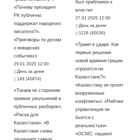
был приближен к
«Почему президент
власти»
РК публично
27.01.2025 12:00
поддержал народного
День за днем
писателя?».
1128 (40536)
«Приговоры по делам
«Трамп в ударе. Как
о январских
первые решения
событиях»
новой администрации
29.01.2025 12:00
отразятся на
День за днем
Казахстане?».
149 (45874)
«Казахстану не грозят
«Токаев не сторонник
вооруженные
громких увольнений и
конфликты». «Рейтинг
публичных разборок».
управленцев не
«Риски для
бьется с
Казахстана». «В
реальностью».
Казахстане снова
«ОСМС: пациент
защищают семью