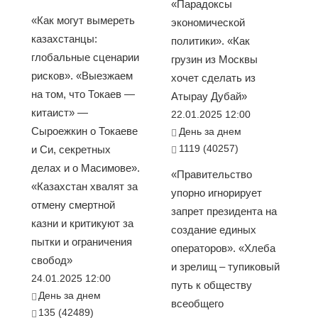
«Парадоксы
«Как могут вымереть
экономической
казахстанцы:
политики». «Как
глобальные сценарии
грузин из Москвы
рисков». «Выезжаем
хочет сделать из
на том, что Токаев —
Атырау Дубай»
китаист» —
22.01.2025 12:00
Сыроежкин о Токаеве
День за днем
1119 (40257)
и Си, секретных
делах и о Масимове».
«Правительство
«Казахстан хвалят за
упорно игнорирует
отмену смертной
запрет президента на
казни и критикуют за
создание единых
пытки и ограничения
операторов». «Хлеба
свобод»
и зрелищ – тупиковый
24.01.2025 12:00
путь к обществу
День за днем
всеобщего
135 (42489)