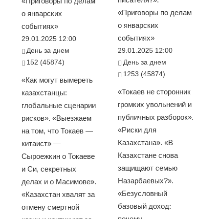
«Приговоры по делам
«Приговоры по делам
о январских
о январских
событиях»
событиях»
29.01.2025 12:00
День за днем
29.01.2025 12:00
152 (45874)
День за днем
1253 (45874)
«Как могут вымереть
«Токаев не сторонник
казахстанцы:
громких увольнений и
глобальные сценарии
публичных разборок».
рисков». «Выезжаем
«Риски для
на том, что Токаев —
Казахстана». «В
китаист» —
Казахстане снова
Сыроежкин о Токаеве
защищают семью
и Си, секретных
Назарбаевых?».
делах и о Масимове».
«Безусловный
«Казахстан хвалят за
базовый доход:
отмену смертной
почему