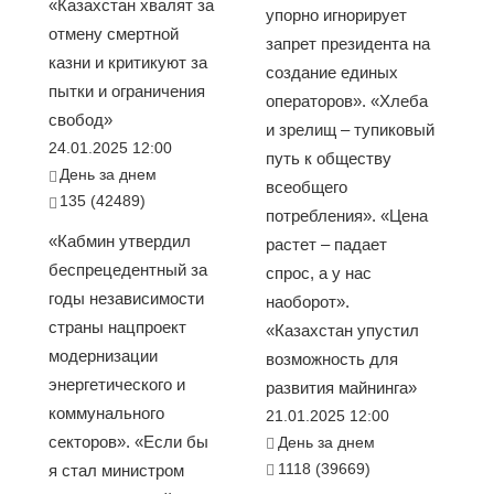
«Казахстан хвалят за
упорно игнорирует
отмену смертной
запрет президента на
казни и критикуют за
создание единых
пытки и ограничения
операторов». «Хлеба
свобод»
и зрелищ – тупиковый
24.01.2025 12:00
путь к обществу
День за днем
всеобщего
135 (42489)
потребления». «Цена
«Кабмин утвердил
растет – падает
беспрецедентный за
спрос, а у нас
годы независимости
наоборот».
страны нацпроект
«Казахстан упустил
модернизации
возможность для
энергетического и
развития майнинга»
коммунального
21.01.2025 12:00
секторов». «Если бы
День за днем
1118 (39669)
я стал министром