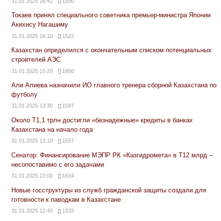
31.01.2025 16:42
1590
Токаев принял специального советника премьер-министра Японии
Акихису Нагашиму
31.01.2025 16:10
1523
Казахстан определился с окончательным списком потенциальных
строителей АЭС
31.01.2025 15:20
1800
Али Алиева назначили ИО главного тренера сборной Казахстана по
футболу
31.01.2025 13:30
1597
Около Т1,1 трлн достигли «безнадежные» кредиты в банках
Казахстана на начало года
31.01.2025 13:18
1557
Сенатор: Финансирование МЭПР РК «Казгидромета» в Т12 млрд –
несопоставимо с его задачами
31.01.2025 13:00
1634
Новые госструктуры из служб гражданской защиты создали для
готовности к паводкам в Казахстане
31.01.2025 12:40
1533