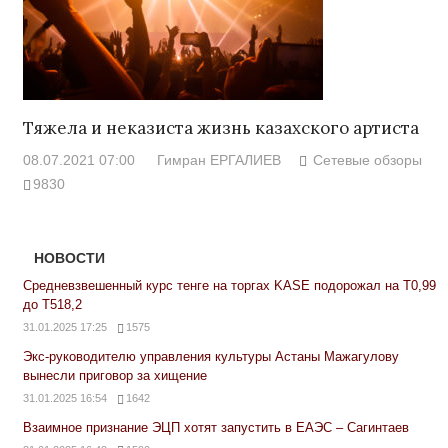
Тяжела и неказиста жизнь казахского артиста
08.07.2021 07:00
Гимран ЕРГАЛИЕВ
Сетевые обзоры
9830
НОВОСТИ
Средневзвешенный курс тенге на торгах KASE подорожал на Т0,99
до Т518,2
31.01.2025 17:25
1575
Экс-руководителю управления культуры Астаны Мажагулову
вынесли приговор за хищение
31.01.2025 16:54
1642
Взаимное признание ЭЦП хотят запустить в ЕАЭС – Сагинтаев