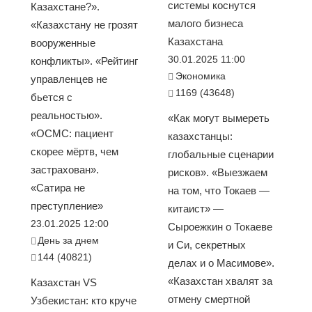
системы коснутся
Казахстане?».
малого бизнеса
«Казахстану не грозят
Казахстана
вооруженные
30.01.2025 11:00
конфликты». «Рейтинг
Экономика
управленцев не
1169 (43648)
бьется с
реальностью».
«Как могут вымереть
«ОСМС: пациент
казахстанцы:
скорее мёртв, чем
глобальные сценарии
застрахован».
рисков». «Выезжаем
«Сатира не
на том, что Токаев —
преступление»
китаист» —
23.01.2025 12:00
Сыроежкин о Токаеве
День за днем
и Си, секретных
144 (40821)
делах и о Масимове».
«Казахстан хвалят за
Казахстан VS
отмену смертной
Узбекистан: кто круче