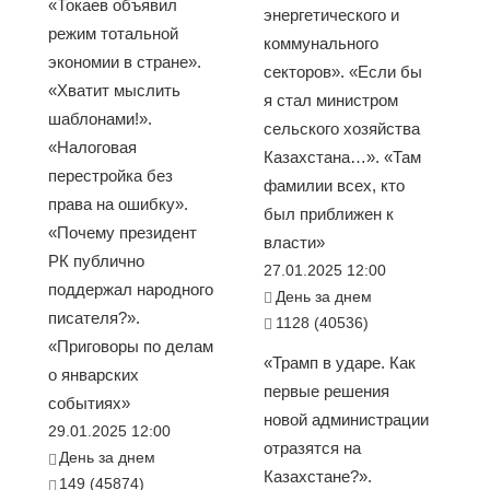
«Токаев объявил
энергетического и
режим тотальной
коммунального
экономии в стране».
секторов». «Если бы
«Хватит мыслить
я стал министром
шаблонами!».
сельского хозяйства
«Налоговая
Казахстана…». «Там
перестройка без
фамилии всех, кто
права на ошибку».
был приближен к
«Почему президент
власти»
РК публично
27.01.2025 12:00
поддержал народного
День за днем
писателя?».
1128 (40536)
«Приговоры по делам
«Трамп в ударе. Как
о январских
первые решения
событиях»
новой администрации
29.01.2025 12:00
отразятся на
День за днем
Казахстане?».
149 (45874)