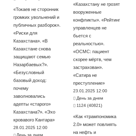
«Казахстану не грозят
«Токаев не сторонник
вооруженные
громких увольнений и
конфликты». «Рейтинг
публичных разборок».
управленцев не
«Риски для
бьется с
Казахстана». «В
реальностью».
Казахстане снова
«ОСМС: пациент
защищают семью
скорее мёртв, чем
Назарбаевых?».
застрахован».
«Безусловный
«Сатира не
базовый доход:
преступление»
почему
23.01.2025 12:00
заволновались
День за днем
адепты «старого»
1124 (40821)
Казахстана?». «Эхо
«Как «трампономика
кровавого Кантара»
2.0» может повлиять
28.01.2025 12:00
на нефть и
День за днем