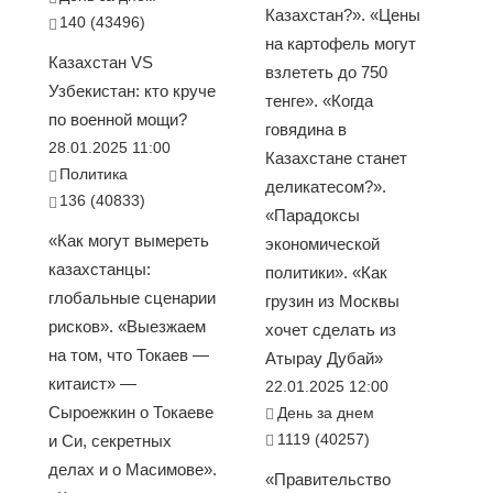
Казахстан?». «Цены
140 (43496)
на картофель могут
Казахстан VS
взлететь до 750
Узбекистан: кто круче
тенге». «Когда
по военной мощи?
говядина в
28.01.2025 11:00
Казахстане станет
Политика
деликатесом?».
136 (40833)
«Парадоксы
«Как могут вымереть
экономической
казахстанцы:
политики». «Как
глобальные сценарии
грузин из Москвы
рисков». «Выезжаем
хочет сделать из
на том, что Токаев —
Атырау Дубай»
китаист» —
22.01.2025 12:00
Сыроежкин о Токаеве
День за днем
1119 (40257)
и Си, секретных
делах и о Масимове».
«Правительство