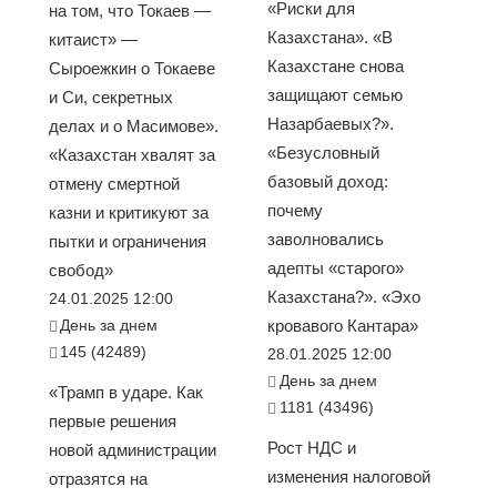
«Риски для
на том, что Токаев —
Казахстана». «В
китаист» —
Казахстане снова
Сыроежкин о Токаеве
защищают семью
и Си, секретных
Назарбаевых?».
делах и о Масимове».
«Безусловный
«Казахстан хвалят за
базовый доход:
отмену смертной
почему
казни и критикуют за
заволновались
пытки и ограничения
адепты «старого»
свобод»
Казахстана?». «Эхо
24.01.2025 12:00
День за днем
кровавого Кантара»
145 (42489)
28.01.2025 12:00
День за днем
«Трамп в ударе. Как
1181 (43496)
первые решения
Рост НДС и
новой администрации
изменения налоговой
отразятся на