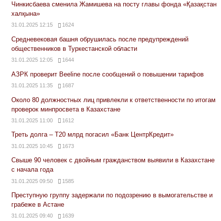
Чинкисбаева сменила Жамишева на посту главы фонда «Қазақстан
халқына»
31.01.2025 12:15
1624
Средневековая башня обрушилась после предупреждений
общественников в Туркестанской области
31.01.2025 12:05
1644
АЗРК проверит Beeline после сообщений о повышении тарифов
31.01.2025 11:35
1687
Около 80 должностных лиц привлекли к ответственности по итогам
проверок минпросвета в Казахстане
31.01.2025 11:00
1612
Треть долга – Т20 млрд погасил «Банк ЦентрКредит»
31.01.2025 10:45
1673
Свыше 90 человек с двойным гражданством выявили в Казахстане
с начала года
31.01.2025 09:50
1585
Преступную группу задержали по подозрению в вымогательстве и
грабеже в Астане
31.01.2025 09:40
1639