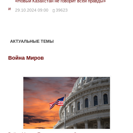
«Новый Казахстан не говорит всей правды»
Лон
ми
29.10.2024 09:00
39623
28.
АКТУАЛЬНЫЕ ТЕМЫ
Война Миров
Во